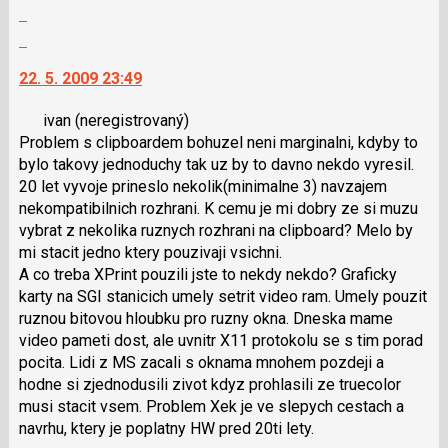
Zobrazit
P
lze
celé
pro
použít
Skok
vlákno
předchozí
i
na
22. 5. 2009 23:49
nový
klávesy
další
názor
N
nový
ivan
(neregistrovaný)
pro
názor.
Problem s clipboardem bohuzel neni marginalni, kdyby to
následující
K
bylo takovy jednoduchy tak uz by to davno nekdo vyresil.
a
navigaci
20 let vyvoje prineslo nekolik(minimalne 3) navzajem
P
lze
nekompatibilnich rozhrani. K cemu je mi dobry ze si muzu
pro
použít
vybrat z nekolika ruznych rozhrani na clipboard? Melo by
předchozí
i
mi stacit jedno ktery pouzivaji vsichni.
nový
klávesy
A co treba XPrint pouzili jste to nekdy nekdo? Graficky
názor
N
karty na SGI stanicich umely setrit video ram. Umely pouzit
pro
ruznou bitovou hloubku pro ruzny okna. Dneska mame
následující
video pameti dost, ale uvnitr X11 protokolu se s tim porad
a
pocita. Lidi z MS zacali s oknama mnohem pozdeji a
P
hodne si zjednodusili zivot kdyz prohlasili ze truecolor
pro
musi stacit vsem. Problem Xek je ve slepych cestach a
předchozí
navrhu, ktery je poplatny HW pred 20ti lety.
nový