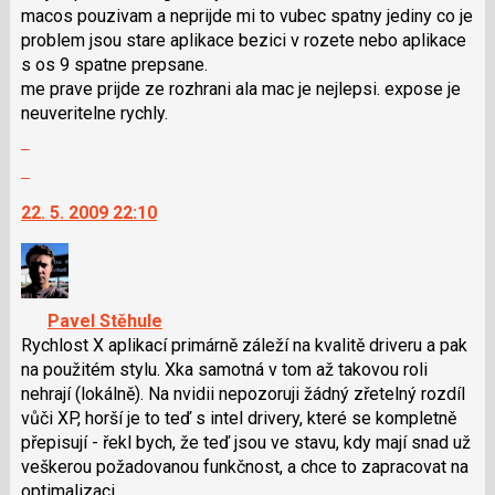
macos pouzivam a neprijde mi to vubec spatny jediny co je
navigaci
problem jsou stare aplikace bezici v rozete nebo aplikace
lze
s os 9 spatne prepsane.
použít
me prave prijde ze rozhrani ala mac je nejlepsi. expose je
i
neuveritelne rychly.
klávesy
Zobrazit
N
celé
pro
Skok
vlákno
následující
na
22. 5. 2009 22:10
a
další
P
nový
pro
názor.
předchozí
K
nový
navigaci
Pavel Stěhule
názor
lze
Rychlost X aplikací primárně záleží na kvalitě driveru a pak
použít
na použitém stylu. Xka samotná v tom až takovou roli
i
nehrají (lokálně). Na nvidii nepozoruji žádný zřetelný rozdíl
klávesy
vůči XP, horší je to teď s intel drivery, které se kompletně
N
přepisují - řekl bych, že teď jsou ve stavu, kdy mají snad už
pro
veškerou požadovanou funkčnost, a chce to zapracovat na
následující
optimalizaci.