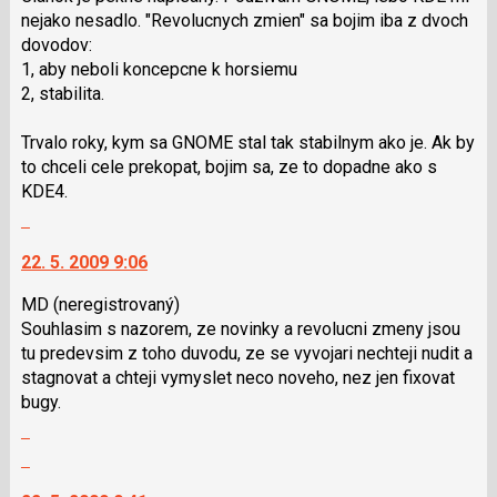
K
P
nejako nesadlo. "Revolucnych zmien" sa bojim iba z dvoch
navigaci
pro
dovodov:
lze
předchozí
1, aby neboli koncepcne k horsiemu
použít
nový
2, stabilita.
i
názor
klávesy
Trvalo roky, kym sa GNOME stal tak stabilnym ako je. Ak by
N
to chceli cele prekopat, bojim sa, ze to dopadne ako s
pro
KDE4.
následující
Skok
a
na
P
22. 5. 2009 9:06
další
pro
nový
předchozí
MD
(neregistrovaný)
názor.
nový
Souhlasim s nazorem, ze novinky a revolucni zmeny jsou
K
názor
tu predevsim z toho duvodu, ze se vyvojari nechteji nudit a
navigaci
stagnovat a chteji vymyslet neco noveho, nez jen fixovat
lze
bugy.
použít
Zobrazit
i
celé
Skok
klávesy
vlákno
na
N