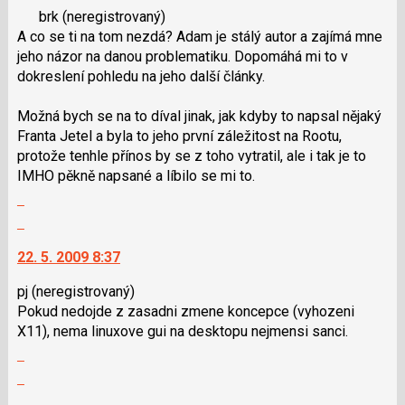
klávesy
brk
(neregistrovaný)
názor.
N
A co se ti na tom nezdá? Adam je stálý autor a zajímá mne
K
pro
jeho názor na danou problematiku. Dopomáhá mi to v
navigaci
následující
dokreslení pohledu na jeho další články.
lze
a
použít
P
Možná bych se na to díval jinak, jak kdyby to napsal nějaký
i
pro
Franta Jetel a byla to jeho první záležitost na Rootu,
klávesy
předchozí
protože tenhle přínos by se z toho vytratil, ale i tak je to
N
nový
IMHO pěkně napsané a líbilo se mi to.
pro
názor
Zobrazit
následující
celé
a
Skok
vlákno
P
na
22. 5. 2009 8:37
pro
další
předchozí
nový
pj
(neregistrovaný)
nový
názor.
Pokud nedojde z zasadni zmene koncepce (vyhozeni
názor
K
X11), nema linuxove gui na desktopu nejmensi sanci.
navigaci
Zobrazit
lze
celé
Skok
použít
vlákno
na
i