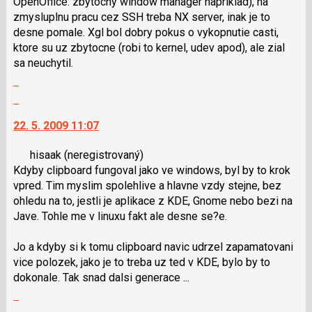
OpenOffice: zbytocny window manager napriklad), na
předchozí
použít
zmysluplnu pracu cez SSH treba NX server, inak je to
nový
i
desne pomale. Xgl bol dobry pokus o vykopnutie casti,
názor
klávesy
ktore su uz zbytocne (robi to kernel, udev apod), ale zial
N
sa neuchytil.
pro
Zobrazit
následující
celé
a
Skok
vlákno
P
na
22. 5. 2009 11:07
pro
další
předchozí
nový
hisaak
(neregistrovaný)
nový
názor.
Kdyby clipboard fungoval jako ve windows, byl by to krok
názor
K
vpred. Tim myslim spolehlive a hlavne vzdy stejne, bez
navigaci
ohledu na to, jestli je aplikace z KDE, Gnome nebo bezi na
lze
Jave. Tohle me v linuxu fakt ale desne se?e.
použít
i
Jo a kdyby si k tomu clipboard navic udrzel zapamatovani
klávesy
vice polozek, jako je to treba uz ted v KDE, bylo by to
N
dokonale. Tak snad dalsi generace ...
pro
Zobrazit
následující
celé
a
Skok