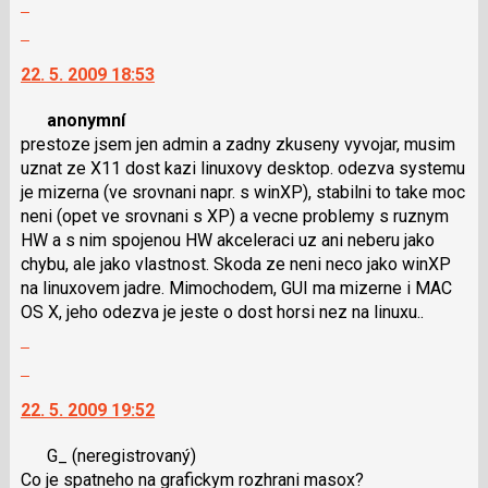
N
celé
pro
Skok
vlákno
následující
na
22. 5. 2009 18:53
a
další
P
nový
anonymní
pro
názor.
prestoze jsem jen admin a zadny zkuseny vyvojar, musim
předchozí
K
uznat ze X11 dost kazi linuxovy desktop. odezva systemu
nový
navigaci
je mizerna (ve srovnani napr. s winXP), stabilni to take moc
názor
lze
neni (opet ve srovnani s XP) a vecne problemy s ruznym
použít
HW a s nim spojenou HW akceleraci uz ani neberu jako
i
chybu, ale jako vlastnost. Skoda ze neni neco jako winXP
klávesy
na linuxovem jadre. Mimochodem, GUI ma mizerne i MAC
N
OS X, jeho odezva je jeste o dost horsi nez na linuxu..
pro
Zobrazit
následující
celé
a
Skok
vlákno
P
na
22. 5. 2009 19:52
pro
další
předchozí
nový
G_
(neregistrovaný)
nový
názor.
Co je spatneho na grafickym rozhrani masox?
názor
K