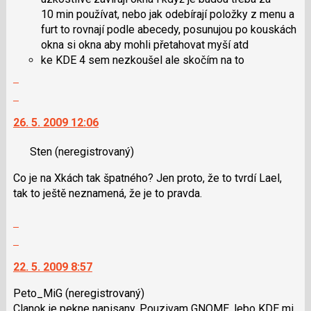
10 min používat, nebo jak odebírají položky z menu a
furt to rovnají podle abecedy, posunujou po kouskách
okna si okna aby mohli přetahovat myší atd
ke KDE 4 sem nezkoušel ale skočím na to
Zobrazit
celé
Skok
vlákno
na
26. 5. 2009 12:06
další
nový
Sten
(neregistrovaný)
názor.
K
Co je na Xkách tak špatného? Jen proto, že to tvrdí Lael,
navigaci
tak to ještě neznamená, že je to pravda.
lze
použít
Zobrazit
i
celé
Skok
klávesy
vlákno
na
N
22. 5. 2009 8:57
další
pro
nový
následující
Peto_MiG
(neregistrovaný)
názor.
a
Clanok je pekne napisany. Pouzivam GNOME, lebo KDE mi