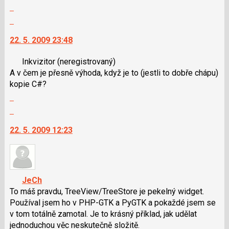
Zobrazit
P
použít
celé
pro
i
Skok
vlákno
předchozí
klávesy
na
22. 5. 2009 23:48
nový
N
další
názor
pro
nový
Inkvizitor
(neregistrovaný)
následující
názor.
A v čem je přesně výhoda, když je to (jestli to dobře chápu)
a
K
kopie C#?
P
navigaci
Zobrazit
pro
lze
celé
předchozí
použít
Skok
vlákno
nový
i
na
22. 5. 2009 12:23
názor
klávesy
další
N
nový
pro
názor.
následující
K
a
navigaci
JeCh
P
lze
To máš pravdu, TreeView/TreeStore je pekelný widget.
pro
použít
Používal jsem ho v PHP-GTK a PyGTK a pokaždé jsem se
předchozí
i
v tom totálně zamotal. Je to krásný příklad, jak udělat
nový
klávesy
jednoduchou věc neskutečně složitě.