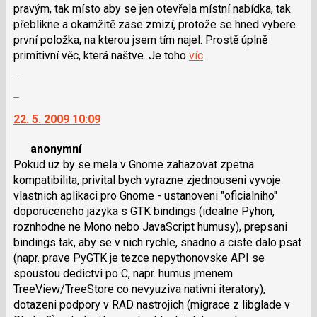
pravým, tak místo aby se jen otevřela místní nabídka, tak
i
přeblikne a okamžitě zase zmizí, protože se hned vybere
klávesy
první položka, na kterou jsem tím najel. Prostě úplně
N
primitivní věc, která naštve. Je toho
víc
.
pro
Zobrazit
následující
celé
Skok
a
vlákno
na
P
22. 5. 2009 10:09
další
pro
nový
předchozí
anonymní
názor.
nový
Pokud uz by se mela v Gnome zahazovat zpetna
K
názor
kompatibilita, privital bych vyrazne zjednouseni vyvoje
navigaci
vlastnich aplikaci pro Gnome - ustanoveni "oficialniho"
lze
doporuceneho jazyka s GTK bindings (idealne Pyhon,
použít
roznhodne ne Mono nebo JavaScript humusy), prepsani
i
bindings tak, aby se v nich rychle, snadno a ciste dalo psat
klávesy
(napr. prave PyGTK je tezce nepythonovske API se
N
spoustou dedictvi po C, napr. humus jmenem
pro
TreeView/TreeStore co nevyuziva nativni iteratory),
následující
dotazeni podpory v RAD nastrojich (migrace z libglade v
a