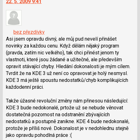
22. 5. 2009 9:41
další
pro
nový
následující
názor.
a
K
P
navigaci
pro
bez přezdívky
lze
předchozí
Asi jsem opravdu divný, ale můj pud nevelí přinášet
použít
nový
novinky za každou cenu. Když dělám nějaký program
i
názor
(pravda, zatím nic velkého), tak chci přinést jenom ty
klávesy
vlastnoti, které jsou žádané a užitečné, ale především
N
opravit stávající chyby. Hledání dokonalosti je mým cílem.
pro
Tvrdit že na KDE 3 už není co opravovat je holý nesmysl.
následující
KDE 3 má ještě spoustu nedostatků/chyb komplikujících
a
každodenní práci.
P
pro
Takže úžasné revoluční změny nám přinesou následující:
předchozí
KDE 3 bude nedokonalé, prtože už se nebude věnovat
nový
dostatečná pozornost na odstranění zbývajících
názor
nedostatků a postupně zanikne. KDE 4 bude nedokonalé,
protože je příliš nové. Dokonalost je v nedohlednu stejně
jako opravdu pohodlná práce :(