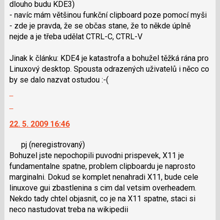
dlouho budu KDE3)
klávesy
- navíc mám většinou funkční clipboard poze pomocí myši
N
- zde je pravda, že se občas stane, že to někde úplně
pro
nejde a je třeba udělat CTRL-C, CTRL-V
následující
a
Jinak k článku: KDE4 je katastrofa a bohužel těžká rána pro
P
Linuxový desktop. Spousta odrazených uživatelů i něco co
pro
by se dalo nazvat ostudou :-(
předchozí
Zobrazit
nový
celé
názor
Skok
vlákno
na
22. 5. 2009 16:46
další
nový
pj
(neregistrovaný)
názor.
Bohuzel jste nepochopili puvodni prispevek, X11 je
K
fundamentalne spatne, problem clipboardu je naprosto
navigaci
marginalni. Dokud se komplet nenahradi X11, bude cele
lze
linuxove gui zbastlenina s cim dal vetsim overheadem.
použít
Nekdo tady chtel objasnit, co je na X11 spatne, staci si
i
neco nastudovat treba na wikipedii
klávesy
Zobrazit