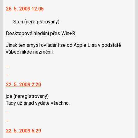
vlákno
pro
na
26. 5. 2009 12:05
předchozí
další
nový
nový
Sten
(neregistrovaný)
názor
názor.
K
Desktopové hledání přes Win+R
navigaci
lze
Jinak ten smysl ovládání se od Apple Lisa v podstatě
použít
vůbec nikde nezměnil.
i
klávesy
Zobrazit
N
celé
Skok
pro
vlákno
na
následující
22. 5. 2009 2:20
další
a
nový
joe
(neregistrovaný)
P
názor.
Tady už snad vydáte všechno.
pro
K
Zobrazit
předchozí
navigaci
celé
nový
Skok
lze
vlákno
názor
na
použít
22. 5. 2009 6:29
další
i
nový