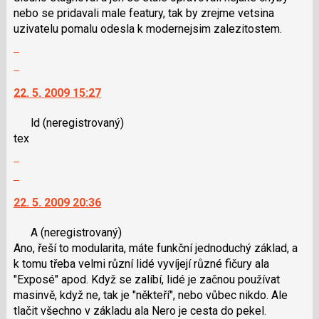
názor
nebo se pridavali male featury, tak by zrejme vetsina
uzivatelu pomalu odesla k modernejsim zalezitostem.
Zobrazit
celé
Skok
vlákno
na
22. 5. 2009 15:27
další
nový
ld
(neregistrovaný)
názor.
tex
K
Zobrazit
navigaci
celé
lze
Skok
vlákno
použít
na
22. 5. 2009 20:36
i
další
klávesy
nový
A
(neregistrovaný)
N
názor.
Ano, řeší to modularita, máte funkční jednoduchý základ, a
pro
K
k tomu třeba velmi různí lidé vyvíjejí různé fičury ala
následující
navigaci
"Exposé" apod. Když se zalíbí, lidé je začnou používat
a
lze
masinvě, když ne, tak je "někteří", nebo vůbec nikdo. Ale
P
použít
tlačit všechno v základu ala Nero je cesta do pekel.
pro
i