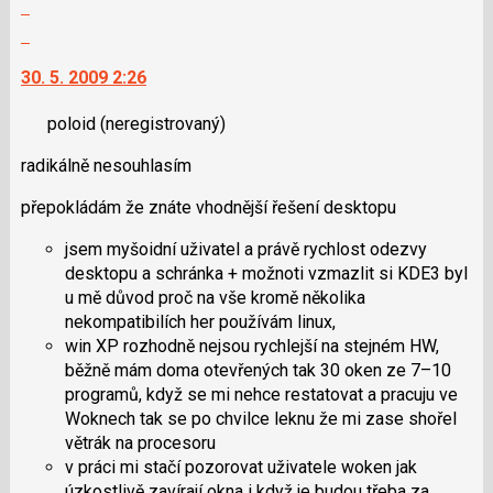
Zobrazit
názor
celé
Skok
vlákno
na
30. 5. 2009 2:26
další
nový
poloid
(neregistrovaný)
názor.
K
radikálně nesouhlasím
navigaci
lze
přepokládám že znáte vhodnější řešení desktopu
použít
i
jsem myšoidní uživatel a právě rychlost odezvy
klávesy
desktopu a schránka + možnoti vzmazlit si KDE3 byl
N
u mě důvod proč na vše kromě několika
pro
nekompatibilích her používám linux,
následující
win XP rozhodně nejsou rychlejší na stejném HW,
a
běžně mám doma otevřených tak 30 oken ze 7–10
P
programů, když se mi nehce restatovat a pracuju ve
pro
Woknech tak se po chvilce leknu že mi zase shořel
předchozí
větrák na procesoru
nový
v práci mi stačí pozorovat uživatele woken jak
názor
úzkostlivě zavírají okna i když je budou třeba za