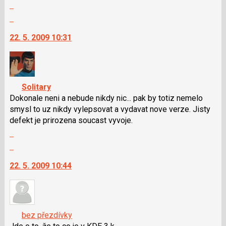
Zobrazit
celé
Skok
vlákno
na
22. 5. 2009 10:31
další
nový
názor.
K
navigaci
Solitary
lze
Dokonale neni a nebude nikdy nic... pak by totiz nemelo
použít
smysl to uz nikdy vylepsovat a vydavat nove verze. Jisty
i
defekt je prirozena soucast vyvoje.
klávesy
Zobrazit
N
celé
Skok
pro
vlákno
na
následující
22. 5. 2009 10:44
další
a
nový
P
názor.
pro
K
předchozí
navigaci
bez přezdívky
nový
lze