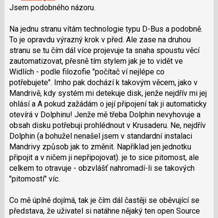
lze
Jsem podobného názoru.
použít
i
Na jednu stranu vítám technologie typu D-Bus a podobně.
klávesy
To je opravdu výrazný krok v před. Ale zase na druhou
N
stranu se tu čím dál více projevuje ta snaha spoustu věcí
pro
zautomatizovat, přesně tím stylem jak je to vidět ve
následující
Widlích - podle filozofie "počítač ví nejlépe co
a
potřebujete". Imho pak dochází k takovým věcem, jako v
P
Mandrivě, kdy systém mi detekuje disk, jenže nejdřív mi jej
pro
ohlásí a A pokud zažádám o její připojení tak ji automaticky
předchozí
otevírá v Dolphinu! Jenže mě třeba Dolphin nevyhovuje a
nový
obsah disku potřebuji prohlédnout v Krusaderu. Ne, nejdřív
názor
Dolphin (a bohužel nenašel jsem v standardní instalaci
Mandrivy způsob jak to změnit. Například jen jednotku
připojit a v ničem ji nepřipojovat). je to sice pitomost, ale
celkem to otravuje - obzvlášť nahromadí-li se takových
"pitomostí" víc.
Co mě úplně dojímá, tak je čím dál častěji se oběvující se
představa, že uživatel si natáhne nějaký ten open Source