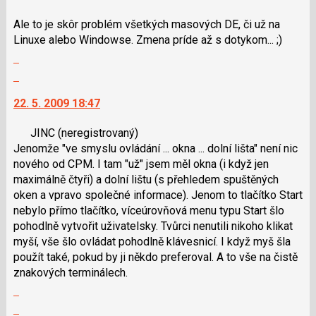
předchozí
lze
nový
Ale to je skôr problém všetkých masových DE, či už na
použít
názor
Linuxe alebo Windowse. Zmena príde až s dotykom... ;)
i
Zobrazit
klávesy
celé
N
Skok
vlákno
pro
na
22. 5. 2009 18:47
následující
další
a
nový
JINC
(neregistrovaný)
P
názor.
Jenomže "ve smyslu ovládání ... okna ... dolní lišta" není nic
pro
K
nového od CPM. I tam "už" jsem měl okna (i když jen
předchozí
navigaci
maximálně čtyři) a dolní lištu (s přehledem spuštěných
nový
lze
oken a vpravo společné informace). Jenom to tlačítko Start
názor
použít
nebylo přímo tlačítko, víceúrovňová menu typu Start šlo
i
pohodlně vytvořit uživatelsky. Tvůrci nenutili nikoho klikat
klávesy
myší, vše šlo ovládat pohodlně klávesnicí. I když myš šla
N
použít také, pokud by ji někdo preferoval. A to vše na čistě
pro
znakových terminálech.
následující
Zobrazit
a
celé
P
Skok