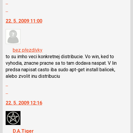
Zobrazit
názor
celé
Skok
vlákno
na
22. 5. 2009 11:00
další
nový
názor.
K
navigaci
bez přezdívky
lze
to su imho veci konkretnej distribucie. Vo win, ked to
použít
vyhodia, znacne pracne sa to tam dodava naspat. V lin
i
predsa napisat casto iba sudo apt-get install balicek,
klávesy
alebo zvolit inu distribuciu
N
Zobrazit
pro
celé
Skok
následující
vlákno
na
a
22. 5. 2009 12:16
další
P
nový
pro
názor.
předchozí
K
nový
navigaci
D.A.Tiger
názor