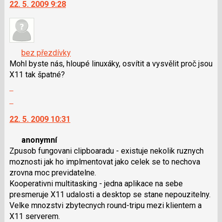
22. 5. 2009 9:28
další
klávesy
nový
N
názor.
pro
K
následující
navigaci
a
bez přezdívky
lze
P
Mohl byste nás, hloupé linuxáky, osvítit a vysvělit proč jsou
použít
pro
X11 tak špatné?
i
předchozí
Zobrazit
klávesy
nový
celé
Skok
N
názor
vlákno
na
pro
22. 5. 2009 10:31
další
následující
nový
a
anonymní
názor.
P
Zpusob fungovani clipboaradu - existuje nekolik ruznych
K
pro
moznosti jak ho implmentovat jako celek se to nechova
navigaci
předchozí
zrovna moc previdatelne.
lze
nový
Kooperativni multitasking - jedna aplikace na sebe
použít
názor
presmeruje X11 udalosti a desktop se stane nepouzitelny.
i
Velke mnozstvi zbytecnych round-tripu mezi klientem a
klávesy
X11 serverem.
N