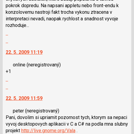
pokrok dopredu. Na napsani appletu nebo front-endu k
N
konzolovemu nastroji fakt trocha vykonu ztracena v
pro
interpretaci nevadi, naopak rychlost a snadnost vyvoje
následující
rozhoduje...
a
Zobrazit
P
celé
pro
Skok
vlákno
předchozí
na
22. 5. 2009 11:19
nový
další
názor
nový
online
(neregistrovaný)
názor.
+1
K
Zobrazit
navigaci
celé
lze
Skok
vlákno
použít
na
22. 5. 2009 11:59
i
další
klávesy
nový
peter
(neregistrovaný)
N
názor.
Pani, dovolim si upriamit pozornost tych, ktorym sa nepaci
pro
K
vyvoj desktopovych aplikacii v C a C# na podla mna slubny
následující
navigaci
projekt
http://live.gnome.org/Vala
.
a
lze