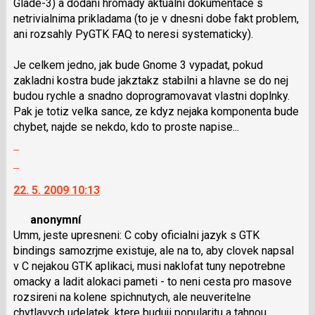
Glade-3) a dodani hromady aktualni dokumentace s
P
netrivialnima prikladama (to je v dnesni dobe fakt problem,
pro
ani rozsahly PyGTK FAQ to neresi systematicky).
předchozí
nový
Je celkem jedno, jak bude Gnome 3 vypadat, pokud
názor
zakladni kostra bude jakztakz stabilni a hlavne se do nej
budou rychle a snadno doprogramovavat vlastni doplnky.
Pak je totiz velka sance, ze kdyz nejaka komponenta bude
chybet, najde se nekdo, kdo to proste napise...
Zobrazit
celé
Skok
vlákno
na
22. 5. 2009 10:13
další
nový
anonymní
názor.
Umm, jeste upresneni: C coby oficialni jazyk s GTK
K
bindings samozrjme existuje, ale na to, aby clovek napsal
navigaci
v C nejakou GTK aplikaci, musi naklofat tuny nepotrebne
lze
omacky a ladit alokaci pameti - to neni cesta pro masove
použít
rozsireni na kolene spichnutych, ale neuveritelne
i
chytlavych udelatek, ktere buduji popularitu a tahnou
klávesy