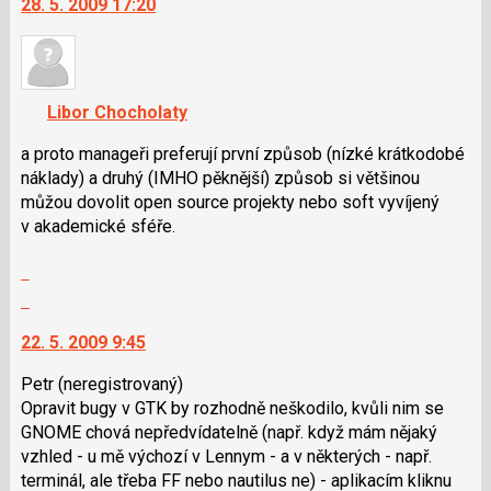
28. 5. 2009 17:20
názor
další
nový
názor.
K
navigaci
Libor Chocholaty
lze
použít
a proto manageři preferují první způsob (nízké krátkodobé
i
náklady) a druhý (IMHO pěknější) způsob si většinou
klávesy
můžou dovolit open source projekty nebo soft vyvíjený
N
v akademické sféře.
pro
Zobrazit
následující
celé
a
Skok
vlákno
P
na
22. 5. 2009 9:45
pro
další
předchozí
nový
Petr
(neregistrovaný)
nový
názor.
Opravit bugy v GTK by rozhodně neškodilo, kvůli nim se
názor
K
GNOME chová nepředvídatelně (např. když mám nějaký
navigaci
vzhled - u mě výchozí v Lennym - a v některých - např.
lze
terminál, ale třeba FF nebo nautilus ne) - aplikacím kliknu
použít