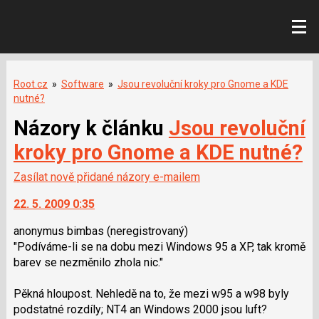
Root.cz
»
Software
»
Jsou revoluční kroky pro Gnome a KDE
nutné?
Názory k článku
Jsou revoluční
kroky pro Gnome a KDE nutné?
Zasílat nově přidané názory e-mailem
22. 5. 2009 0:35
anonymus bimbas
(neregistrovaný)
"Podíváme-li se na dobu mezi Windows 95 a XP, tak kromě
barev se nezměnilo zhola nic."
Pěkná hloupost. Nehledě na to, že mezi w95 a w98 byly
podstatné rozdíly; NT4 an Windows 2000 jsou luft?