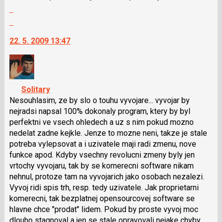
Zobrazit
pro
celé
následující
Skok
vlákno
a
na
22. 5. 2009 13:47
P
další
pro
nový
předchozí
názor.
nový
K
názor
navigaci
Solitary
lze
Nesouhlasim, ze by slo o touhu vyvojare... vyvojar by
použít
nejradsi napsal 100% dokonaly program, ktery by byl
i
perfektni ve vsech ohledech a uz s nim pokud mozno
klávesy
nedelat zadne kejkle. Jenze to mozne neni, takze je stale
N
potreba vylepsovat a i uzivatele maji radi zmenu, nove
pro
funkce apod. Kdyby vsechny revolucni zmeny byly jen
následující
vrtochy vyvojaru, tak by se komerecni software nikam
a
nehnul, protoze tam na vyvojarich jako osobach nezalezi.
P
Vyvoj ridi spis trh, resp. tedy uzivatele. Jak proprietarni
pro
komerecni, tak bezplatnej opensourcovej software se
předchozí
hlavne chce "prodat" lidem. Pokud by proste vyvoj moc
nový
dlouho stagnoval a jen se stale opravovali nejake chyby