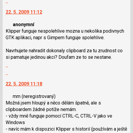
vlákno
P
na
22. 5. 2009 11:12
pro
další
předchozí
nový
anonymní
nový
názor.
Klipper funguje nespolehlive mozna u nekolika podivnych
názor
K
GTK aplikaci, napr s Gimpem funguje spolehlive.
navigaci
lze
Navrhujete nahradit dokonaly clipboard za tu zrudnost co
použít
si pamatuje jedinou akci? Doufam ze to se nestane.
i
Zobrazit
klávesy
celé
N
Skok
vlákno
pro
na
22. 5. 2009 11:18
následující
další
a
nový
mm
(neregistrovaný)
P
názor.
Možná jsem hloupý a něco dělám špatně, ale s
pro
K
clipboardem žádné potíže nemám.
předchozí
navigaci
- vždy mně funguje pomocí CTRL-C, CTRL-V jako ve
nový
lze
Windows
názor
použít
- navíc mám k dispozici Klipper s historií (používám a ještě
i