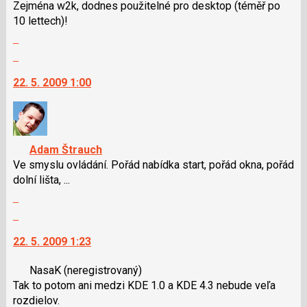
Zejména w2k, dodnes použitelné pro desktop (téměř po
10 lettech)!
Zobrazit
celé
Skok
vlákno
na
22. 5. 2009 1:00
další
nový
názor.
K
navigaci
Adam Štrauch
lze
Ve smyslu ovládání. Pořád nabídka start, pořád okna, pořád
použít
dolní lišta, ...
i
Zobrazit
klávesy
celé
Skok
N
vlákno
na
pro
22. 5. 2009 1:23
další
následující
nový
a
NasaK
(neregistrovaný)
názor.
P
Tak to potom ani medzi KDE 1.0 a KDE 4.3 nebude veľa
K
pro
rozdielov.
navigaci