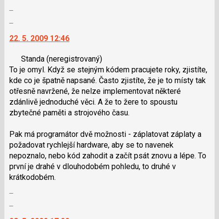
Zobrazit
předchozí
klávesy
celé
nový
N
Skok
vlákno
názor
pro
na
22. 5. 2009 12:46
následující
další
a
nový
Standa
(neregistrovaný)
P
názor.
To je omyl. Když se stejným kódem pracujete roky, zjistíte,
pro
K
kde co je špatně napsané. Často zjistíte, že je to místy tak
předchozí
navigaci
otřesně navržené, že nelze implementovat některé
nový
lze
zdánlivě jednoduché věci. A že to žere to spoustu
názor
použít
zbytečné paměti a strojového času.
i
klávesy
Pak má programátor dvě možnosti - záplatovat záplaty a
N
požadovat rychlejší hardware, aby se to navenek
pro
nepoznalo, nebo kód zahodit a začít psát znovu a lépe. To
následující
první je drahé v dlouhodobém pohledu, to druhé v
a
krátkodobém.
P
Zobrazit
pro
celé
předchozí
Skok
vlákno
nový
na