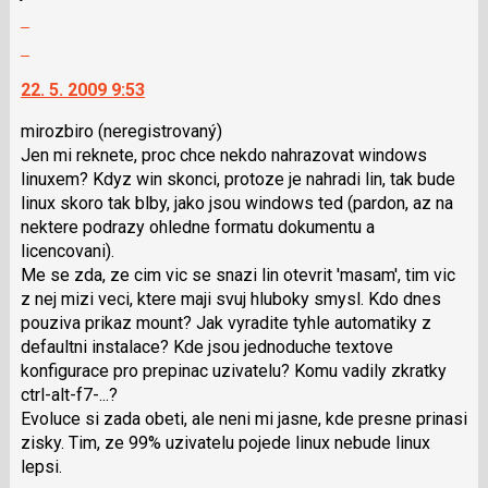
názor
N
Zobrazit
pro
celé
Skok
následující
vlákno
na
a
22. 5. 2009 9:53
další
P
nový
pro
mirozbiro
(neregistrovaný)
názor.
předchozí
Jen mi reknete, proc chce nekdo nahrazovat windows
K
nový
linuxem? Kdyz win skonci, protoze je nahradi lin, tak bude
navigaci
názor
linux skoro tak blby, jako jsou windows ted (pardon, az na
lze
nektere podrazy ohledne formatu dokumentu a
použít
licencovani).
i
Me se zda, ze cim vic se snazi lin otevrit 'masam', tim vic
klávesy
z nej mizi veci, ktere maji svuj hluboky smysl. Kdo dnes
N
pouziva prikaz mount? Jak vyradite tyhle automatiky z
pro
defaultni instalace? Kde jsou jednoduche textove
následující
konfigurace pro prepinac uzivatelu? Komu vadily zkratky
a
ctrl-alt-f7-...?
P
Evoluce si zada obeti, ale neni mi jasne, kde presne prinasi
pro
zisky. Tim, ze 99% uzivatelu pojede linux nebude linux
předchozí
lepsi.
nový