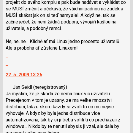
projekt do svého komplu a pak bude nadávat a vykládat co
se MUSÍ změnit a očekává, že všichni padnou na zadek a
MUSÍ skákat jak on si teď namyslel. A když ne, tak se
začne ječet, že není žádná podpora, vývojáři kašlou na
uživatele, a podobný remci...
Ne, ne, ne... Klidně ať má Linux jedno procento uživatelů.
Ale a proboha ať zůstane Linuxem!
Zobrazit
celé
Skok
vlákno
na
22. 5. 2009 13:26
další
nový
Jan Seidl
(neregistrovaný)
názor.
Ja myslim, ze je skoda ze nema linux vic uzivatelu...
K
Precejenom v tom je uzasny, ze ma velke mnozstvi
navigaci
distribuci, takze skoro kazdy si zvoli to co mu nejvic
lze
vyhovuje. A kdyz by byla jedna distribuce vice
použít
automatizovana, tak by si ji treba volili ti co prechazeji z
i
windows... Nikdo by te nenutil abysis ji vzal, ale dala by
klávesy
moznost volby vice lidem...