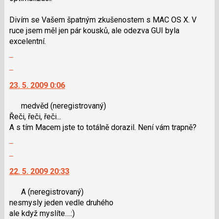
a
P
Divím se Vašem špatným zkušenostem s MAC OS X. V
pro
ruce jsem měl jen pár kousků, ale odezva GUI byla
předchozí
excelentní.
nový
Zobrazit
názor
celé
Skok
vlákno
na
23. 5. 2009 0:06
další
nový
medvěd
(neregistrovaný)
názor.
Řeči, řeči, řeči...
K
A s tím Macem jste to totálně dorazil. Není vám trapně?
navigaci
Zobrazit
lze
celé
použít
Skok
vlákno
i
na
22. 5. 2009 20:33
klávesy
další
N
nový
A
(neregistrovaný)
pro
názor.
nesmysly jeden vedle druhého
následující
K
ale když myslíte....:)
a
navigaci