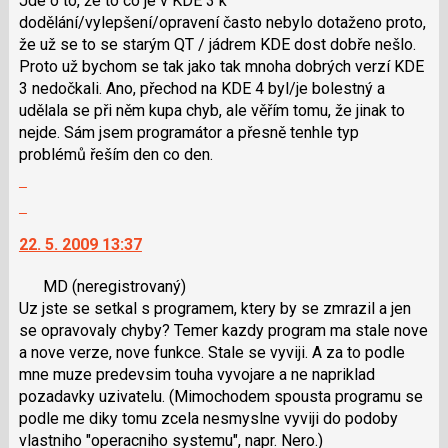
Jde o to, že to co je v KDE 3 k
názor
použít
dodělání/vylepšení/opravení často nebylo dotaženo proto,
i
že už se to se starým QT / jádrem KDE dost dobře nešlo.
klávesy
Proto už bychom se tak jako tak mnoha dobrých verzí KDE
N
3 nedočkali. Ano, přechod na KDE 4 byl/je bolestný a
pro
udělala se při něm kupa chyb, ale věřím tomu, že jinak to
následující
nejde. Sám jsem programátor a přesně tenhle typ
a
problémů řeším den co den.
P
Zobrazit
pro
celé
Skok
předchozí
vlákno
na
nový
22. 5. 2009 13:37
další
názor
nový
MD
(neregistrovaný)
názor.
Uz jste se setkal s programem, ktery by se zmrazil a jen
K
se opravovaly chyby? Temer kazdy program ma stale nove
navigaci
a nove verze, nove funkce. Stale se vyviji. A za to podle
lze
mne muze predevsim touha vyvojare a ne napriklad
použít
pozadavky uzivatelu. (Mimochodem spousta programu se
i
podle me diky tomu zcela nesmyslne vyviji do podoby
klávesy
vlastniho "operacniho systemu", napr. Nero.)
N