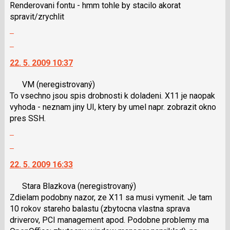
Renderovani fontu - hmm tohle by stacilo akorat
pro
spravit/zrychlit
následující
Zobrazit
a
celé
P
Skok
vlákno
pro
na
22. 5. 2009 10:37
předchozí
další
nový
nový
VM
(neregistrovaný)
názor
názor.
To vsechno jsou spis drobnosti k doladeni. X11 je naopak
K
vyhoda - neznam jiny UI, ktery by umel napr. zobrazit okno
navigaci
pres SSH.
lze
Zobrazit
použít
celé
i
Skok
vlákno
klávesy
na
22. 5. 2009 16:33
N
další
pro
nový
Stara Blazkova
(neregistrovaný)
následující
názor.
Zdielam podobny nazor, ze X11 sa musi vymenit. Je tam
a
K
10 rokov stareho balastu (zbytocna vlastna sprava
P
navigaci
driverov, PCI management apod. Podobne problemy ma
pro
lze