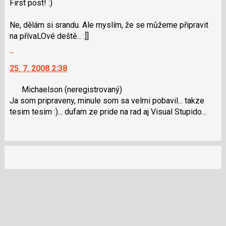
First post! :)
Ne, dělám si srandu. Ale myslím, že se můžeme připravit
na přívaLOvé deště... :]]
Skok
na
25. 7. 2008 2:38
další
nový
Michaelson
(neregistrovaný)
názor.
Ja som pripraveny, minule som sa velmi pobavil... takze
K
tesim tesim :)... dufam ze pride na rad aj Visual Stupido...
navigaci
lze
použít
i
klávesy
N
pro
následující
a
P
pro