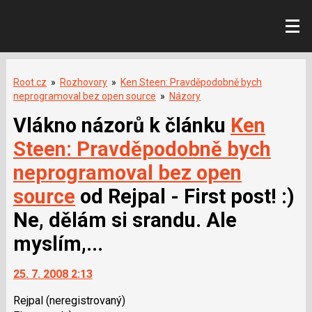
Root.cz
»
Rozhovory
»
Ken Steen: Pravděpodobně bych
neprogramoval bez open source
»
Názory
Vlákno názorů k článku
Ken
Steen: Pravděpodobně bych
neprogramoval bez open
source
od Rejpal - First post! :)
Ne, dělám si srandu. Ale
myslím,...
25. 7. 2008 2:13
Rejpal
(neregistrovaný)