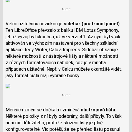
Autor:
Velmi užitečnou novinkou je
sidebar (postranní panel)
.
Ten LibreOffice převzalo z balíku IBM Lotus Symphony,
jehož vývoj byl ukončen, už ve verzi 4.1. Až nyní byl však
aktivován ve výchozím nastavení pro všechny základní
aplikace, tedy Writer, Calc a Impress. Sidebar obsahuje
některé možnosti z nástrojové lišty a některé možnosti
z různých formátovacích nabídek, což je v mnoha
případech užitečné. Např. v Calcu můžete okamžitě vidět,
jaký formát čísla mají vybrané buňky.
Autor:
Menších změn se dočkala i zmíněná
nástrojová lišta
.
Některé položky z ní byly odebrány, další přibyly. To však
není nic důležitého, protože složení lišty je plně
konfigurovatelné. Víc potěší, že se přehled listů posunul