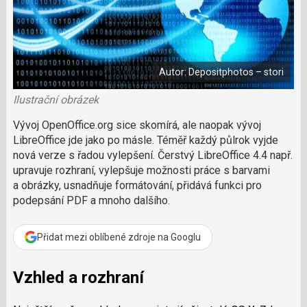
a
a
m
F
s
č
a
í
c
l
t
e
i
á
b
X
n
o
Autor: Depositphotos – stori
o
e
k
k
u
Ilustrační obrázek
?
P
Vývoj OpenOffice.org sice skomírá, ale naopak vývoj
o
LibreOffice jde jako po másle. Téměř každý půlrok vyjde
d
nová verze s řadou vylepšení. Čerstvý LibreOffice 4.4 např.
p
upravuje rozhraní, vylepšuje možnosti práce s barvami
o
a obrázky, usnadňuje formátování, přidává funkci pro
ř
podepsání PDF a mnoho dalšího.
t
e
r
Přidat mezi oblíbené zdroje na Googlu
e
d
a
Vzhled a rozhraní
k
c