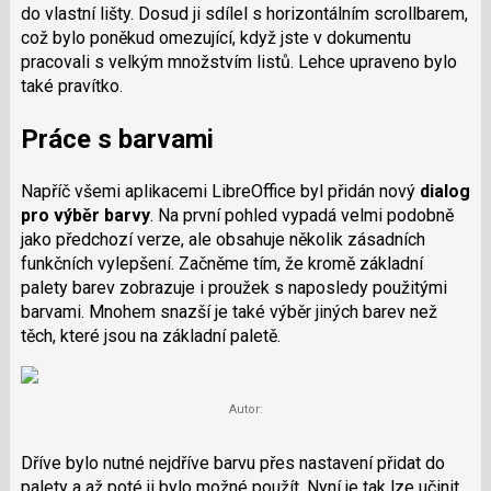
do vlastní lišty. Dosud ji sdílel s horizontálním scrollbarem,
což bylo poněkud omezující, když jste v dokumentu
pracovali s velkým množstvím listů. Lehce upraveno bylo
také pravítko.
Práce s barvami
Napříč všemi aplikacemi LibreOffice byl přidán nový
dialog
pro výběr barvy
.
Na první pohled vypadá velmi podobně
jako předchozí verze, ale obsahuje několik zásadních
funkčních vylepšení. Začněme tím, že kromě základní
palety barev zobrazuje i proužek s naposledy použitými
barvami. Mnohem snazší je také výběr jiných barev než
těch, které jsou na základní paletě.
Autor:
Dříve bylo nutné nejdříve barvu přes nastavení přidat do
palety a až poté ji bylo možné použít. Nyní je tak lze učinit