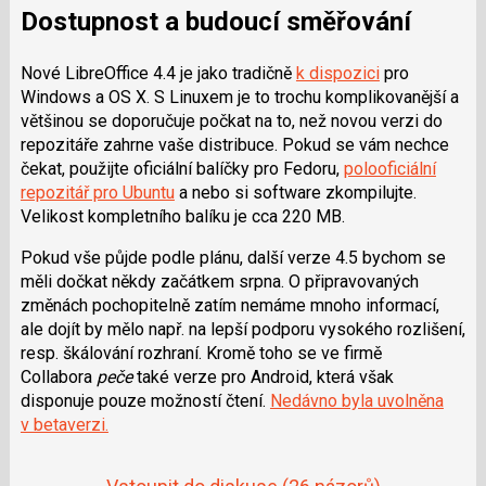
Dostupnost a budoucí směřování
Nové LibreOffice 4.4 je jako tradičně
k dispozici
pro
Windows a OS X. S Linuxem je to trochu komplikovanější a
většinou se doporučuje počkat na to, než novou verzi do
repozitáře zahrne vaše distribuce. Pokud se vám nechce
čekat, použijte oficiální balíčky pro Fedoru,
polooficiální
repozitář pro Ubuntu
a nebo si software zkompilujte.
Velikost kompletního balíku je cca 220 MB.
Pokud vše půjde podle plánu, další verze 4.5 bychom se
měli dočkat někdy začátkem srpna. O připravovaných
změnách pochopitelně zatím nemáme mnoho informací,
ale dojít by mělo např. na lepší podporu vysokého rozlišení,
resp. škálování rozhraní. Kromě toho se ve firmě
Collabora
peče
také verze pro Android, která však
disponuje pouze možností čtení.
Nedávno byla uvolněna
v betaverzi.