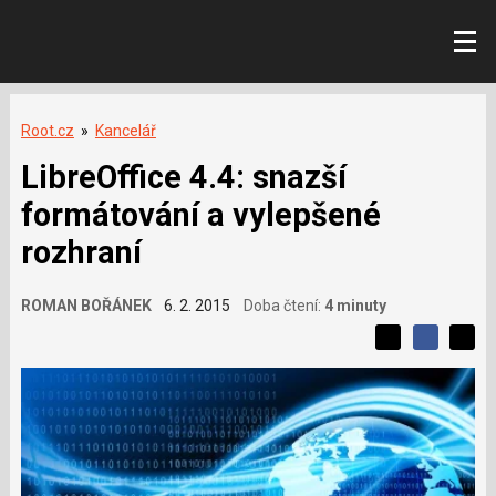
Root.cz
»
Kancelář
LibreOffice 4.4: snazší
formátování a vylepšené
rozhraní
ROMAN BOŘÁNEK
6. 2. 2015
Doba čtení:
4 minuty
L
S
S
í
S
d
d
d
b
í
í
í
í
l
l
e
s
e
l
j
j
e
t
e
t
v
e
e
t
n
á
n