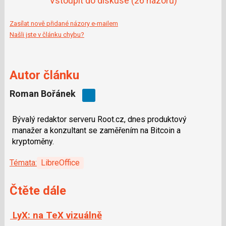
Vstoupit do diskuse
(26 názorů)
Zasílat nově přidané názory e-mailem
Našli jste v článku chybu?
Autor článku
Roman Bořánek
Bývalý redaktor serveru Root.cz, dnes produktový
manažer a konzultant se zaměřením na Bitcoin a
kryptoměny.
Témata:
LibreOffice
Čtěte dále
LyX: na TeX vizuálně