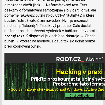
o možnost Vložit jinak → Neformátovaný text. Text
osekaný o formátování samozřejmě šlo vložit i dříve, ale
poměrně
rukolomnou
zkratkou Ctrl+Alt+Shift+V, o které
beztak řada uživatelů ani nevěděla. Nyní je možnost
mnohem přístupnější. Tabulkový procesor Calc dostal
možnost snadno převést výsledek v buňkách se vzorci na
prostý text
. K dispozici je v nabídce Nástroje → Obsah
buněk → Vzorec na hodnotu. Dosud tak šlo učinit pouze
přes kopírování buněk.