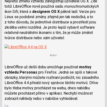
Největší změnu vzhledu zaregistrují uživatelé OS X. Zde
i
totiž LibreOffice nově používá sadu
monochromatických
ikon Sifr, která s
designem OS X
pěkně ladí. Verze pro
Linux se podobné změny zřejmě jen tak nedočká, a to
z toho důvodu, že jednotlivé distribuce a prostředí jsou
zkrátka velmi rozdílná. Je proto lepší vybavit software
relativně neutrálními ikonami s tím, že je může změnit
tvůrce distribuce nebo sám uživatel.
Autor:
LibreOffice už delší dobu umožňuje používat
motivy
vzhledu Personas
pro Firefox. Jedná se spíš o takové
obrázky, kterými můžete rozhraní podložit, nic zásadního.
LibreOffice 4.4 přináší nový správce těchto motivů. Dříve
bylo třeba motivy procházet na webu, dnes nabídku
můžete procházet přímo v aplikaci. Nechybí možnost
zobrazit náhledy nebo v nabídce vyhledávat.