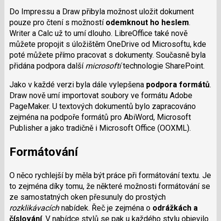
Do Impressu a Draw přibyla možnost uložit dokument
pouze pro čtení s možností
odemknout ho heslem
.
Writer a Calc už to umí dlouho. LibreOffice také nově
můžete propojit s úložištěm OneDrive od Microsoftu, kde
poté můžete přímo pracovat s dokumenty. Současně byla
přidána podpora další
microsoftí
technologie SharePoint.
Jako v každé verzi byla dále vylepšena
podpora formátů
.
Draw nově umí importovat soubory ve formátu Adobe
PageMaker. U textových dokumentů bylo zapracováno
zejména na podpoře formátů pro AbiWord, Microsoft
Publisher a jako tradičně i Microsoft Office (OOXML).
Formátování
O něco rychlejší by měla být práce při formátování textu. Je
to zejména díky tomu, že některé možnosti formátování se
ze samostatných oken přesunuly do prostých
rozklikávacích
nabídek. Řeč je zejména o
odrážkách a
číslování
. V nabídce stylů se pak u každého stylu objevilo