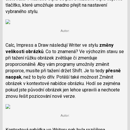
tlačítko, které umožňuje snadno přejít na nastavení
vybraného stylu.
Autor:
Calc, Impress a Draw následují Writer ve stylu
změny
velikosti obrázků
. Co to znamená? Ve výchozím stavu se
při tažení růžku obrázek zvětšuje či zmenšuje
proporcionálně. Aby vám programy umožnily změnit
proporce, musíte při tažení držet Shift. Je to tedy
přesně
naopak
, než to bylo dřív. Potěší také možnost Změnit
obrázek v kontextové nabídce obrázku. Hodí se zejména
pokud jste původní obrázek jen lehce upravili a nechcete
znovu řešit pozicování nové verze.
Autor:
Kontextová nabídka ve Writeru pak byla rozšířena