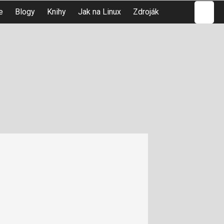
Hledat
e
Blogy
Knihy
Jak na Linux
Zdroják