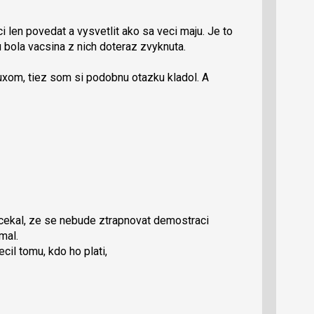
i len povedat a vysvetlit ako sa veci maju. Je to
u bola vacsina z nich doteraz zvyknuta.
uxom, tiez som si podobnu otazku kladol. A
cekal, ze se nebude ztrapnovat demostraci
mal.
ecil tomu, kdo ho plati,