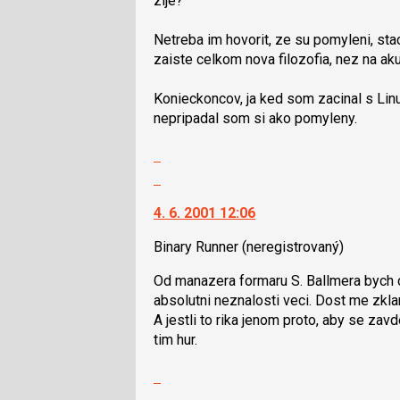
zije?"
lze
použít
Netreba im hovorit, ze su pomyleni, stac
i
zaiste celkom nova filozofia, nez na ak
klávesy
N
Konieckoncov, ja ked som zacinal s Lin
pro
nepripadal som si ako pomyleny.
následující
a
Zobrazit
P
celé
Skok
pro
vlákno
na
předchozí
4. 6. 2001 12:06
další
nový
nový
názor
Binary Runner
(neregistrovaný)
názor.
K
Od manazera formaru S. Ballmera bych 
navigaci
absolutni neznalosti veci. Dost me zkla
lze
A jestli to rika jenom proto, aby se zavd
použít
tim hur.
i
klávesy
Skok
N
na