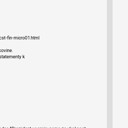
st-fin-micro01.html
kovine.
statementy k