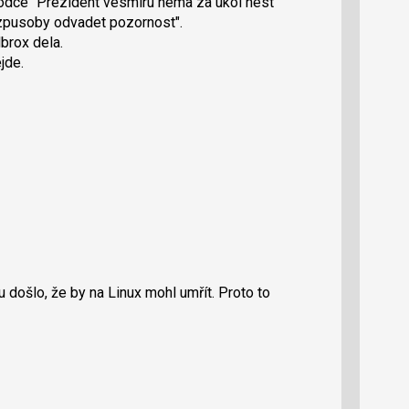
odce "Prezident vesmiru nema za ukol nest
zpusoby odvadet pozornost".
lbrox dela.
jde.
 došlo, že by na Linux mohl umřít. Proto to