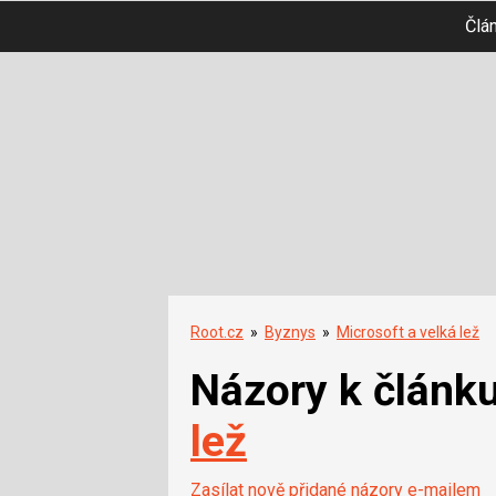
Člá
Root.cz
»
Byznys
»
Microsoft a velká lež
Názory k článk
lež
Zasílat nově přidané názory e-mailem