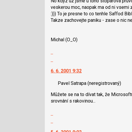
No kdyz uz jsme u toho stoparova pruv
navigaci
veskerou moc, naopak ma od ni vsemi 
lze
:))) To je presne to co tenhle Saffod Bib
použít
Takze zachovejte paniku - zase o nic ne
i
klávesy
N
Michal (O_O)
pro
následující
Zobrazit
a
celé
Skok
P
vlákno
na
pro
6. 6. 2001 9:32
další
předchozí
nový
nový
Pavel Satrapa
(neregistrovaný)
názor.
názor
K
Můžete se na to dívat tak, že Microsoftu
navigaci
srovnání s rakovinou...
lze
použít
Zobrazit
i
celé
Skok
klávesy
vlákno
na
N