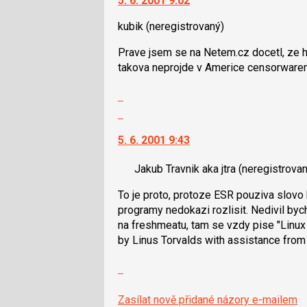
5. 6. 2001 9:02
další
pro
nový
následující
kubik
(neregistrovaný)
názor.
a
K
Prave jsem se na Netem.cz docetl, ze 
P
navigaci
takova neprojde v Americe censorwarem
pro
lze
předchozí
použít
Zobrazit
nový
i
celé
Skok
názor
klávesy
vlákno
na
N
5. 6. 2001 9:43
další
pro
nový
následující
Jakub Travnik aka jtra
(neregistrovan
názor.
a
K
To je proto, protoze ESR pouziva slovo 
P
navigaci
programy nedokazi rozlisit. Nedivil by
pro
lze
na freshmeatu, tam se vzdy pise "Linux i
předchozí
použít
by Linus Torvalds with assistance from 
nový
i
názor
klávesy
Zobrazit
N
celé
pro
vlákno
Zasílat nově přidané názory e-mailem
následující