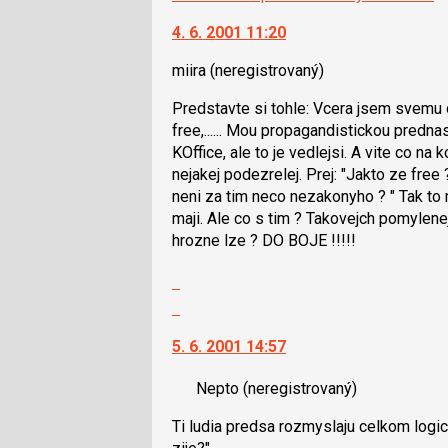
4. 6. 2001 11:20
miira
(neregistrovaný)
Predstavte si tohle: Vcera jsem svemu 
free,...... Mou propagandistickou predn
KOffice, ale to je vedlejsi. A vite co na
nejakej podezrelej. Prej: "Jakto ze free
neni za tim neco nezakonyho ? " Tak to m
maji. Ale co s tim ? Takovejch pomylenej
hrozne lze ? DO BOJE !!!!!
Zobrazit
celé
Skok
vlákno
na
5. 6. 2001 14:57
další
nový
Nepto
(neregistrovaný)
názor.
K
Ti ludia predsa rozmyslaju celkom logi
navigaci