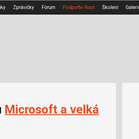
nky
Zprávičky
Fórum
Podpořte Root
Školení
Galeri
u
Microsoft a velká