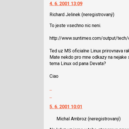
pro
4. 6. 2001 13:09
další
následující
nový
Richard Jelinek
(neregistrovaný)
a
názor.
P
K
To jeste vsechno nic neni.
pro
navigaci
předchozí
lze
http://www.suntimes.com/output/tech/c
nový
použít
názor
i
Ted uz MS oficialne Linux prirovnava ra
klávesy
Mate nekdo pro mne odkazy na nejake 
N
tema Linux od pana Devata?
pro
následující
Ciao
a
P
Zobrazit
pro
celé
Skok
předchozí
vlákno
na
nový
5. 6. 2001 10:01
další
názor
nový
Michal Ambroz
(neregistrovaný)
názor.
K