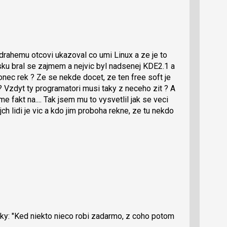
drahemu otcovi ukazoval co umi Linux a ze je to
asku bral se zajmem a nejvic byl nadsenej KDE2.1 a
 konec rek ? Ze se nekde docet, ze ten free soft je
 ? Vzdyt ty programatori musi taky z neceho zit ? A
e fakt na.... Tak jsem mu to vysvetlil jak se veci
ch lidi je vic a kdo jim proboha rekne, ze tu nekdo
cky: "Ked niekto nieco robi zadarmo, z coho potom