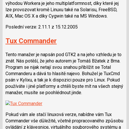
výhodou Workera je jeho multiplatformnost, díky které jej
lze provozovat kromě Linuxu také na Solarisu, FreeBSD,
AIX, Mac OS X a díky Cygwin také na MS Windows.
Poslední verze: 2.11.1 z 15.12.2005
Tux Commander
Tento manažer je napsán pod GTK2 a na jeho vzhledu je to
znát. Nás potěší, že jeho autorem je Tomáš Bžatek z Brna.
Program se nijak netají svou snahou přiblížit se Total
Commanderu a dává to hlasitě najevo. Bohužel je TuxCmd
psán v Kylixu, a tak je k dispozici pouze pro Linux. Pokud
používáte i jiné platformy a chtěli byste mít na všech stejný
manažer, musíte se poohlédnout jinde.
Pokud vám ale stačí linuxová verze, nabídne vám Tux
Commander vše důležité, včetně propracovaného způsobu
ovládání z klávesnice, virtuálního souborového systému a