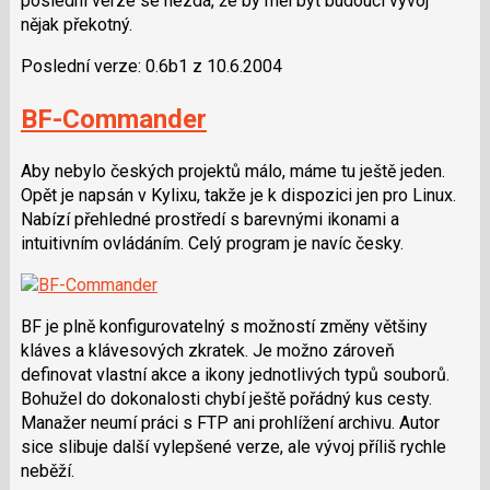
poslední verze se nezdá, že by měl být budoucí vývoj
nějak překotný.
Poslední verze: 0.6b1 z 10.6.2004
BF-Commander
Aby nebylo českých projektů málo, máme tu ještě jeden.
Opět je napsán v Kylixu, takže je k dispozici jen pro Linux.
Nabízí přehledné prostředí s barevnými ikonami a
intuitivním ovládáním. Celý program je navíc česky.
BF je plně konfigurovatelný s možností změny většiny
kláves a klávesových zkratek. Je možno zároveň
definovat vlastní akce a ikony jednotlivých typů souborů.
Bohužel do dokonalosti chybí ještě pořádný kus cesty.
Manažer neumí práci s FTP ani prohlížení archivu. Autor
sice slibuje další vylepšené verze, ale vývoj příliš rychle
neběží.