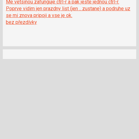
Me vetsinou zafunguje ctrl-r a pak jeste jednou ctrl-r.
Poprve vidim jen prazdny list (jen .. zustane) a podruhe uz
se mi znova pripoji a vse je ok.
bez přezdívky