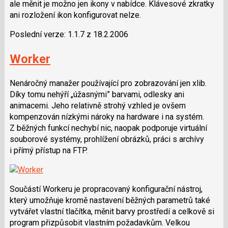
ale měnit je možno jen ikony v nabídce. Klávesové zkratky
ani rozložení ikon konfigurovat nelze.
Poslední verze: 1.1.7 z 18.2.2006
Worker
Nenáročný manažer používající pro zobrazování jen xlib.
Díky tomu nehýří „úžasnými” barvami, odlesky ani
animacemi. Jeho relativně strohý vzhled je ovšem
kompenzován nízkými nároky na hardware i na systém.
Z běžných funkcí nechybí nic, naopak podporuje virtuální
souborové systémy, prohlížení obrázků, práci s archívy
i přímý přístup na FTP.
Součástí Workeru je propracovaný konfigurační nástroj,
který umožňuje kromě nastavení běžných parametrů také
vytvářet vlastní tlačítka, měnit barvy prostředí a celkově si
program přizpůsobit vlastním požadavkům. Velkou