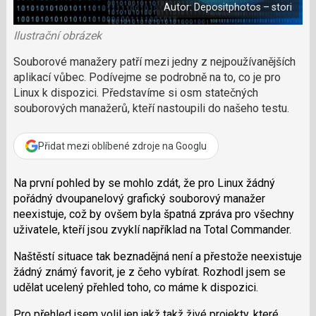
o
Autor: Depositphotos – stori
o
e
k
k
u
Ilustrační obrázek
?
P
Souborové manažery patří mezi jedny z nejpoužívanějších
o
aplikací vůbec. Podívejme se podrobně na to, co je pro
d
Linux k dispozici. Představíme si osm statečných
p
souborových manažerů, kteří nastoupili do našeho testu.
o
ř
t
Přidat mezi oblíbené zdroje na Googlu
e
r
Na první pohled by se mohlo zdát, že pro Linux žádný
e
d
pořádný dvoupanelový grafický souborový manažer
a
neexistuje, což by ovšem byla špatná zpráva pro všechny
k
uživatele, kteří jsou zvyklí například na Total Commander.
c
i
Naštěstí situace tak beznadějná není a přestože neexistuje
žádný známý favorit, je z čeho vybírat. Rozhodl jsem se
udělat ucelený přehled toho, co máme k dispozici.
Pro přehled jsem volil jen jakž takž živé projekty, které