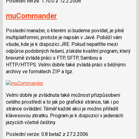
Poslední verze: 1.70.0 z 12.2.2006
muCommander
Poslední manažer, o kterém si budeme povídat, je plně
multiplatformní, protože je napsán v Javě. Poběží vám
všude, kde je k dispozici JRE. Pokud nepatříte mezi
odpůrce podobných řešení, získáte kvalitní program, který
bravurně zvládá práci s FTP, SFTP, Sambou a
HTTP/HTTPS. Velmi dobře také zvládá práci s běžnými
archivy ve formátech ZIP a tgz.
Velmi dobře je zvládnuta také možnost přizpůsobení
celého prostředí a to jak po grafické stránce, tak i po
stránce ovládání. Téměř každé akci je možno přiřadit
klávesovou zkratku. Program je k dispozici v jedenácti
jazycích včetně češtiny.
Poslední verze: 0.8 beta2 z 27.2.2006