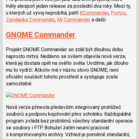
měly alespoň jeden release za poslední dva roky. Mezi ty,
u kterých už vývoj neprobíhá, patří
KCommander
,
Portos
,
Zemljanka Commander
,
Mr Commander
a další.
GNOME Commander
Projekt GNOME Commander se zdál být dlouhou dobu
naprosto mrtvý. Nedávno se ovšem objevila nová verze,
která jej dostala opět na světlo světa. Uvidíme, jak dlouho
mu to vydrží. Ačkoliv má v názvu slovo GNOME, není
oficiální součástí tohoto prostředí a vystupuje zcela
samostatně.
Nová verze přinesla především integrovaný prohlížeč
souborů a podporu kopírování přes schránku. Každopádně
program zvládá bez problémů všechny standardní operace
se soubory i FTP. Bohužel zatím neumí pracovat
s komprimovanými archívy. Vzhled je poměrně standardní,