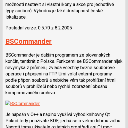
možnosti nastavit si vlastní ikony a akce pro jednotlivé
typy souborů. Výhodou je také dostupnost české
lokalizace.
Poslední verze: 0.5.70 z 8.2.2005
BSCommander
BSCommander je dalším programem ze slovanských
končin, tentkrát z Polska. Funkcemi se BSCommander nijak
nevymyká z průměru, zvládá všechny běžné souborové
operace i připojení na FTP. Umí volat externí programy
podle přípon souborů a nabídne vám tak prohlížení html
souborů v prohlížeči nebo rychlé zobrazení obsahu
komprimovaného archivu.
Je napsán v C++ a naplno využívá výhod knihovny Qt.
Pokud tedy používáte KDE, jedná se o velmi dobrou volbu.
Naproti tomu uživatele ostatních prostředí asi Qt moc