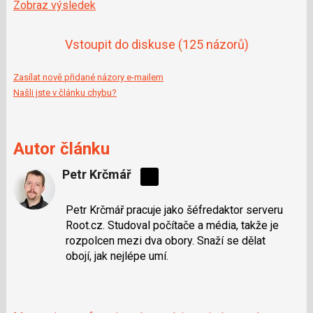
Zobraz výsledek
Vstoupit do diskuse
(125 názorů)
Zasílat nově přidané názory e-mailem
Našli jste v článku chybu?
Autor článku
Petr Krčmář
Sdílejte
na
Petr Krčmář pracuje jako šéfredaktor serveru
síti
Root.cz. Studoval počítače a média, takže je
X
rozpolcen mezi dva obory. Snaží se dělat
obojí, jak nejlépe umí.