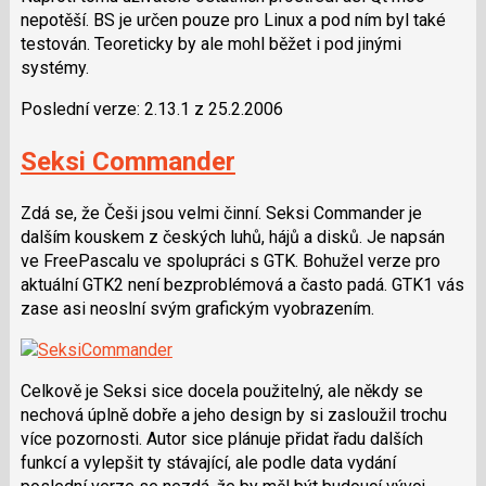
nepotěší. BS je určen pouze pro Linux a pod ním byl také
testován. Teoreticky by ale mohl běžet i pod jinými
systémy.
Poslední verze: 2.13.1 z 25.2.2006
Seksi Commander
Zdá se, že Češi jsou velmi činní. Seksi Commander je
dalším kouskem z českých luhů, hájů a disků. Je napsán
ve FreePascalu ve spolupráci s GTK. Bohužel verze pro
aktuální GTK2 není bezproblémová a často padá. GTK1 vás
zase asi neoslní svým grafickým vyobrazením.
Celkově je Seksi sice docela použitelný, ale někdy se
nechová úplně dobře a jeho design by si zasloužil trochu
více pozornosti. Autor sice plánuje přidat řadu dalších
funkcí a vylepšit ty stávající, ale podle data vydání