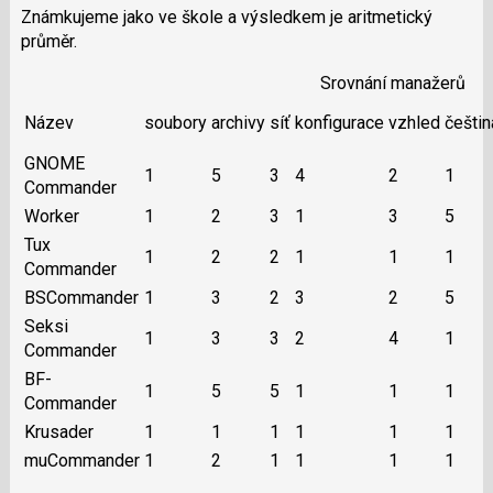
Známkujeme jako ve škole a výsledkem je aritmetický
průměr.
Srovnání manažerů
Název
soubory
archivy
síť
konfigurace
vzhled
češtin
GNOME
1
5
3
4
2
1
Commander
Worker
1
2
3
1
3
5
Tux
1
2
2
1
1
1
Commander
BSCommander
1
3
2
3
2
5
Seksi
1
3
3
2
4
1
Commander
BF-
1
5
5
1
1
1
Commander
Krusader
1
1
1
1
1
1
muCommander
1
2
1
1
1
1