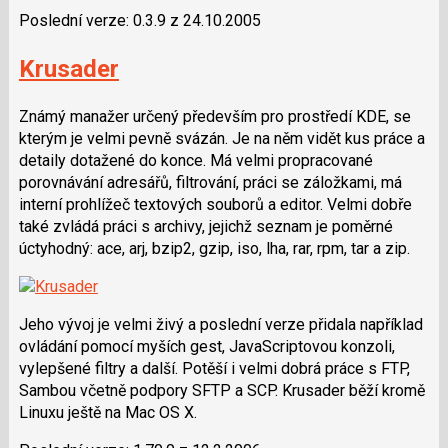
Poslední verze: 0.3.9 z 24.10.2005
Krusader
Známý manažer určený především pro prostředí KDE, se
kterým je velmi pevně svázán. Je na něm vidět kus práce a
detaily dotažené do konce. Má velmi propracované
porovnávání adresářů, filtrování, práci se záložkami, má
interní prohlížeč textových souborů a editor. Velmi dobře
také zvládá práci s archivy, jejichž seznam je poměrné
úctyhodný: ace, arj, bzip2, gzip, iso, lha, rar, rpm, tar a zip.
Jeho vývoj je velmi živý a poslední verze přidala například
ovládání pomocí myších gest, JavaScriptovou konzoli,
vylepšené filtry a další. Potěší i velmi dobrá práce s FTP,
Sambou včetně podpory SFTP a SCP. Krusader běží kromě
Linuxu ještě na Mac OS X.