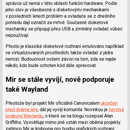
správce už nemá v této oblasti funkční hardware. Podle
jeho slov je všeobecně s disketovými mechanikami
v posledních letech problém a ovladače se z dnešního
pohledu dají označit za mrtvé. Současné disketové
mechaniky se připojují přes USB a zmíněný ovladač vůbec
nepoužívají.
Přesto je klasické disketové rozhraní emulováno například
ve virtualizovaných prostředích, takže ovladač z jádra
nemizí. Budoucnost ovšem závisí na tom, zda se najde
někdo, kdo bude ochoten kód dále spravovat.
Mir se stále vyvíjí, nově podporuje
také Wayland
Přestože byl projekt Mir oficiálně Canonicalem
ukončen
před dvěma lety
, dál jej vyvíjí komunita. Novinkou je
čerstvá
podpora Waylandu
, o které se na blogu rozepsal
Alan
Griffiths
. Vysvětluje mimo jiné vztah mezi oběma projekty:
zatímco Mir je knihovna pro tvorbu grafických rozhraní,