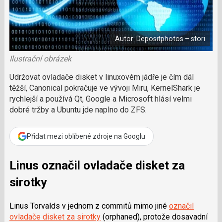
č
a
í
c
l
t
e
i
á
b
X
n
o
Autor: Depositphotos – stori
o
e
k
k
u
Ilustrační obrázek
?
P
Udržovat ovladače disket v linuxovém jádře je čím dál
o
těžší, Canonical pokračuje ve vývoji Miru, KernelShark je
d
rychlejší a používá Qt, Google a Microsoft hlásí velmi
p
dobré tržby a Ubuntu jde naplno do ZFS.
o
ř
t
Přidat mezi oblíbené zdroje na Googlu
e
r
e
Linus označil ovladače disket za
d
sirotky
a
k
c
Linus Torvalds
v jednom z commitů mimo jiné
označil
i
ovladače disket za sirotky
(orphaned), protože dosavadní