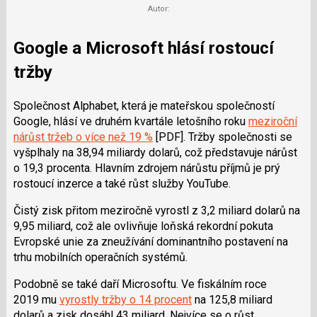
Autor:
Google a Microsoft hlásí rostoucí
tržby
Společnost Alphabet, která je mateřskou společností
Google, hlásí ve druhém kvartále letošního roku
meziroční
nárůst tržeb o více než 19 %
[PDF]. Tržby společnosti se
vyšplhaly na 38,94 miliardy dolarů, což představuje nárůst
o 19,3 procenta.
Hlavním zdrojem nárůstu příjmů je prý
rostoucí inzerce a také růst služby YouTube.
Čistý zisk přitom meziročně vyrostl z 3,2 miliard dolarů na
9,95 miliard, což ale ovlivňuje loňská rekordní pokuta
Evropské unie za zneužívání dominantního postavení na
trhu mobilních operačních systémů.
Podobně se také daří Microsoftu. Ve fiskálním roce
2019 mu
vyrostly tržby o 14 procent
na 125,8 miliard
dolarů a zisk dosáhl 43 miliard. Nejvíce se o růst