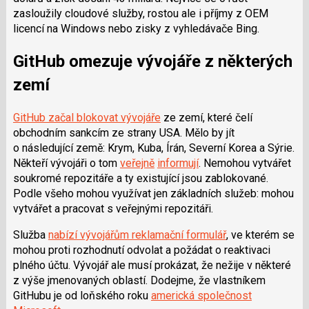
zasloužily cloudové služby, rostou ale i příjmy z OEM
licencí na Windows nebo zisky z vyhledávače Bing.
GitHub omezuje vývojáře z některých
zemí
GitHub začal blokovat vývojáře
ze zemí, které čelí
obchodním sankcím ze strany USA. Mělo by jít
o následující země: Krym, Kuba, Írán, Severní Korea a Sýrie.
Někteří vývojáři o tom
veřejně
informují
. Nemohou vytvářet
soukromé repozitáře a ty existující jsou zablokované.
Podle všeho mohou využívat jen základních služeb: mohou
vytvářet a pracovat s veřejnými repozitáři.
Služba
nabízí vývojářům reklamační formulář
, ve kterém se
mohou proti rozhodnutí odvolat a požádat o reaktivaci
plného účtu. Vývojář ale musí prokázat, že nežije v některé
z výše jmenovaných oblastí. Dodejme, že vlastníkem
GitHubu je od loňského roku
americká společnost