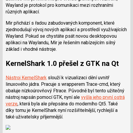
Wayland je protokol pro komunikaci mezi rozhraními
různých aplikací.
Mir přichází s řadou zabudovaných komponent, které
zjednodušují vývoj nových aplikací a prostředí využívajících
Wayland. Pokud se chystáte psát novou desktopovou
aplikaci na Waylandu, Mir je řešením nabízejícím silný
základ i vhodné nástroje.
KernelShark 1.0 přešel z GTK na Qt
Nástroj KernelShark
slouží k vizualizaci dění uvnitř
linuxového jádra. Pracuje s wrapperem Trace-cmd, který
obaluje nízkoúrovňový Ftrace. Původně byl tento užitečný
nástroj napsán pomocí GTK, nyní ale
vyšla jeho první ostrá
verze
, která byla ale přepsána do moderního Qt5. Také
díky tomu je KernelShark nyní rozšiřitelnější, rychlejší a
také uživatelsky příjemnější.