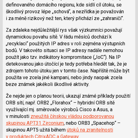
definovaného domácího regionu, kde sídlí cíl útoku, se
škodlivý provoz lépe „schová“, a nezřídka je považován
i za méně rizikový než ten, který
přichází
ze „zahraničí“.
Za zdaleka nejdůležitější rys však výzkumníci považují
dynamickou povahu sítě. V řádu měsíců dochází k
„recyklaci“ použitých IP adres v roli zejména výstupních
bodů. V takovéto situaci se IP adresy nadále nemohou
použít jako tzv. indikátory kompromitace („
IoC“
). Na IP
detekovanou jako útočící je tedy potřeba hledět tak, že je
zdrojem tohoto útoku jen v tomto čase
. Napříště může být
použita ve zcela jiné kampani, nebo jindy naopak zcela
beze známek jakékoli škodlivé aktivity.
Že nejde jen o planou teorii, ukazují známé příklady
použití
ORB sítí, např. ORB2 „
Florahox
“ – hybridní ORB sítě
využívající mj. směrovače výrobců Cisco a
Asus
, a
v minulosti
zneužitá čínskou vládou podporovanou
skupinou APT31
Zirconium
, nebo ORB3 „
S
pacehop
“
–
skupinou APT5 užitá během
útoků na zranitelnosti
v produktech
C
itrix
ADC a
G
ateway
.