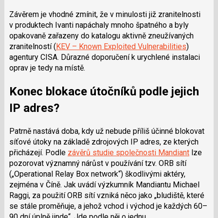
Závěrem je vhodné zmínit
,
že
v
minulosti
již
zranitelnosti
v
produktech
Ivanti
napáchaly
mnoho
špatného
a byly
opakovaně zařazeny do katalogu aktivně zneužívaných
zranitelností (
KEV – Known Exploited Vulnerabilities
)
agentury CISA. Důrazné doporučení k urychlené instalaci
oprav je tedy na místě.
Konec blokace útočníků podle jejich
IP
adres?
Patrně
nastává doba, kdy
už
nebude příliš účinné blokovat
síťové útoky na základě zdrojových IP adres, ze kterých
přicházejí. Podle
závěrů studie společnosti
Mandiant
lze
pozorovat významný nárůst v používání tzv. ORB sítí
(„
Operational
Relay
Box network“)
škodlivými
aktéry
,
zejména v Číně
. Jak uvádí výzkumník
Mandiantu
Michael
Raggi
, za použití ORB sítí vzniká něco jako „bludiště, které
se stále proměňuje, a jehož vchod i východ je každých 60–
90 dní úplně jinde“. Jde podle něj o jednu