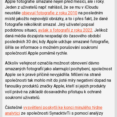
Apple fotografie smazané nejen před měsíci, ale i roky.
i
Jeden z uživatelů např. nahlásil, že se mu v iCloudu
neustále
objevují fotografie z roku 2010
na posledním
místě jakožto nejnovější obrázky, a to i přes fakt, že dané
fotografie několikrát smazal. Jiný uživatel popsal
podobnou situaci,
avšak s fotografií z roku 2022
. Jelikož
daná média dozajista nespadají do časového období
posledních 30 dní, kdy Apple udržuje smazané fotografie,
šířila se informace o možném porušování soukromí
společností Apple poměrně rychle.
Ačkoliv veřejnost označila možnost obnovení dávno
smazaných fotografií jako alarmující pochybení, společnost
Apple se k pravé příčině nevyjádřila. Mlčení na straně
společnosti tak mohlo mít do jisté míry negativní dopad na
fanoušky produktů značky Apple, kteří si jejich produkty
volí právě na základě dosavadního přístupu k ochraně
soukromí uživatelů.
Částečné
vysvětlení poskytli ke konci minulého týdne
analytici
ze společnosti SynacktivTi s pomocí analýzy