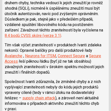
druhem chyby, technika vedoucí k jejich zneužití je rovněž
shodná (
SQLi
), nicméně k úspěšnému zneužití musí být
útočník autentizován, navíc pod zvýšeným oprávněním.
Důsledkem je pak, stejně jako v předešlém případě,
vzdálené spuštění libovolného kódu na postiženém
zařízení. Závažnost těchto zranitelností byla vyčíslena na
8.4 bodů CVSS skóre (verze 3.1)
.
Tím však výčet zranitelností v produktech
Ivanti
zdaleka
nekončí
. Opravné balíčky pro další produktové řady
Avalanche
,
Neurons for ITSM
,
Connect Secure
a
Secure
Access
řeší
pěknou řádku (byť již ne tak obsáhlou)
závažných zranitelností v širokém spektru možností jejich
zneužití i finálních dopadů.
Společnost
Ivanti
zdůraznila
,
že
zmíněné
chyby
a z
nich
vyplývající
zranitelnosti
nebyly
do
kódu
jejich
produktů
vpraveny
cíleně
(
tedy
v
rámci
útoku
na
dodavatelský
řetězec
–
supply chain attack
), a
zároveň
není
aktuálně
informována
o
případech
aktivního
zneužití
těchto
chyb
v praxi.