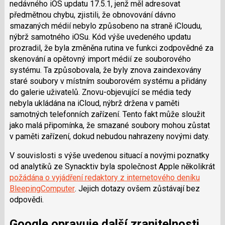
nedávného iOS updatu 17.5.1, jenž měl adresovat
předmětnou chybu, zjistili, že obnovování dávno
smazaných médií nebylo způsobeno na straně iCloudu,
nýbrž samotného iOSu. Kód výše uvedeného updatu
prozradil, že byla změněna rutina ve funkci zodpovědné za
skenování a opětovný import médií ze souborového
systému. Ta způsobovala, že byly znova zaindexovány
staré soubory v místním souborovém systému a přidány
do galerie uživatelů. Znovu-objevující se média tedy
nebyla ukládána na iCloud, nýbrž držena v paměti
samotných telefonních zařízení. Tento fakt může sloužit
jako malá připomínka, že smazané soubory mohou zůstat
v paměti zařízení, dokud nebudou nahrazeny novými daty.
V souvislosti s výše uvedenou situací a novými poznatky
od analytiků ze Synacktiv byla společnost Apple několikrát
požádána o vyjádření redaktory z internetového deníku
BleepingComputer
. Jejich dotazy ovšem zůstávají bez
odpovědi.
Google opravuje další zranitelnosti