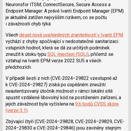
Neurons
for
ITSM,
Connect
Secure
,
Secure
Access a
Endpoint
Manager. A právě
Ivanti
Endpoint
Manager (EPM)
je aktuálně zatížen nejvyšším rizikem, co se počtu
i závažnosti chyb týká.
Všech
deset nově uveřejněných zranitelností v Ivanti EPM
vychází z chyby spočívající v nedostatečné
sanitarizaci
vstupních hodnot, která se dá za určitých podmínek
zneužít k útoku typu
SQL Injection (SQLi)
, přičemž se
vztahují na
Ivanti
EPM verze 2022 SU5 a všech
předchozích.
V případě šesti z nich (CVE-2024–29822 vzestupně až
k CVE-2024–29827) získá po úspěšném zneužití
neautentizovaný útočník možnost v rámci lokální sítě
spustit vzdáleně libovolný kód na postiženém zařízení, a
jejich závažnost byla vyčíslena na
9.6 bodů CVSS skóre
(verze 3.1)
.
Zbývající čtyři (CVE-2024–29828, CVE-2024–29829, CVE-
2024–29830 a CVE-2024–29846) jsou zaviněny stejným