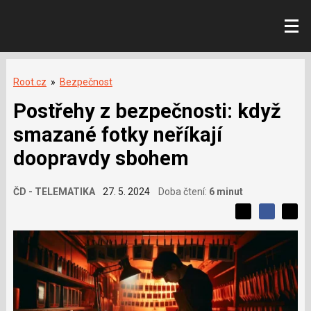
Root.cz
»
Bezpečnost
Postřehy z bezpečnosti: když
smazané fotky neříkají
doopravdy sbohem
ČD - TELEMATIKA
27. 5. 2024
Doba čtení:
6 minut
L
S
S
í
S
d
d
d
b
í
í
í
í
l
l
e
s
e
l
j
j
e
t
e
t
v
e
e
t
n
á
n