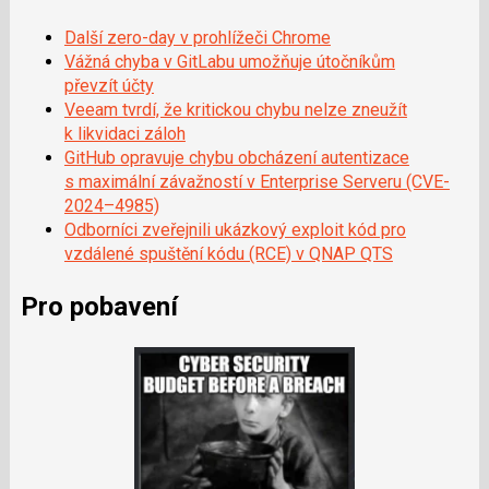
Další zero-day v prohlížeči Chrome
Vážná chyba v GitLabu umožňuje útočníkům
převzít účty
Veeam tvrdí, že kritickou chybu nelze zneužít
k likvidaci záloh
GitHub opravuje chybu obcházení autentizace
s maximální závažností v Enterprise Serveru (CVE-
2024–4985)
Odborníci zveřejnili ukázkový exploit kód pro
vzdálené spuštění kódu (RCE) v QNAP QTS
Pro pobavení