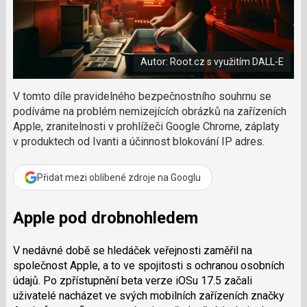
a
a
m
F
s
č
a
í
c
l
t
e
i
á
b
X
Autor: Root.cz s využitím DALL-E
n
o
o
e
k
k
V tomto díle pravidelného bezpečnostního souhrnu se
u
?
podíváme na problém nemizejících obrázků na zařízeních
P
Apple, zranitelnosti v prohlížeči Google Chrome, záplaty
o
v produktech od Ivanti a účinnost blokování IP adres.
d
p
o
Přidat mezi oblíbené zdroje na Googlu
ř
t
Apple pod drobnohledem
e
r
e
V nedávné době se hledáček veřejnosti zaměřil na
d
společnost Apple, a to ve spojitosti s ochranou osobních
a
údajů. Po zpřístupnění beta verze iOSu 17.5 začali
k
uživatelé nacházet ve svých mobilních zařízeních značky
c