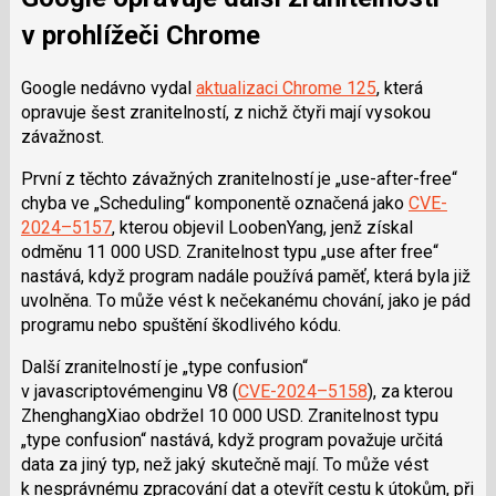
v prohlížeči Chrome
G
oogle nedávno vydal
aktualizaci Chrome 125
, která
opravuje šest zranitelností, z nichž čtyři mají vysokou
závažnost.
První z těchto závažných zranitelností je „use-
after
-free“
chyba ve „
Scheduling
“ komponentě označená jako
CVE-
2024–5157
, kterou objevil
Looben
Yang
, jenž získal
odměnu 11 000 USD. Zranitelnost typu „use
after
free“
nastává, když program nadále používá paměť, která byla již
uvolněna. T
o může vést k nečekanému chování, jako je pád
programu nebo spuštění škodlivého kódu.
Další zranitelností je „type
confusion
“
v j
avascriptovém
enginu
V8 (
CVE-2024–5158
), za kterou
Zhenghang
Xiao
obdržel 10 000 USD. Zranitelnost typu
„type
confusion
“ nastává, když program považuje určitá
data za jiný typ, než jaký skutečně mají. To může vést
k nesprávnému zpracování dat a otevřít cestu k útokům, při