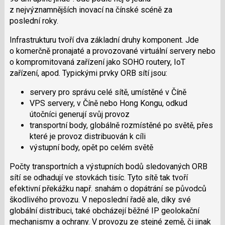
z nejvýznamnějších
inovací
na čínské scéně za
poslední roky.
Infrastrukturu tvoří dva základní druhy komponent. Jde
o komerčně pronajaté a provozované virtuální servery nebo
o kompromitovaná zařízení jako SOHO routery, IoT
zařízení, apod. Typickými prvky ORB sítí jsou:
s
ervery pro správu celé sítě, umístěné v
Číně
VPS servery, v Číně nebo Hong Kongu, odkud
útočníci generují svůj provoz
transportní body, globálně rozmístěné po světě, přes
které je provoz distribuován k cíli
výstupní body, opět po celém světě
P
očty transportních a výstupních bodů sledovaných ORB
sítí se odhadují ve stovkách tisíc. Tyto sítě tak tvoří
efektivní překážku např. snahám o dopátrání se původců
škodlivého provozu.
V neposlední řadě ale, díky své
globální distribuci, také
obcházejí
běžné IP geolokační
mechanismy a ochrany. V provozu ze stejné země, či jinak