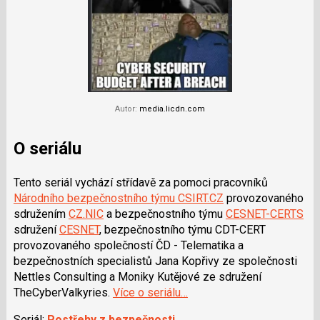
Autor:
media.licdn.com
O seriálu
Tento seriál vychází střídavě za pomoci pracovníků
Národního bezpečnostního týmu CSIRT.CZ
provozovaného
sdružením
CZ.NIC
a bezpečnostního týmu
CESNET-CERTS
sdružení
CESNET
, bezpečnostního týmu CDT-CERT
provozovaného společností ČD - Telematika a
bezpečnostních specialistů Jana Kopřivy ze společnosti
Nettles Consulting a Moniky Kutějové ze sdružení
TheCyberValkyries.
Více o seriálu…
Seriál:
Postřehy z bezpečnosti