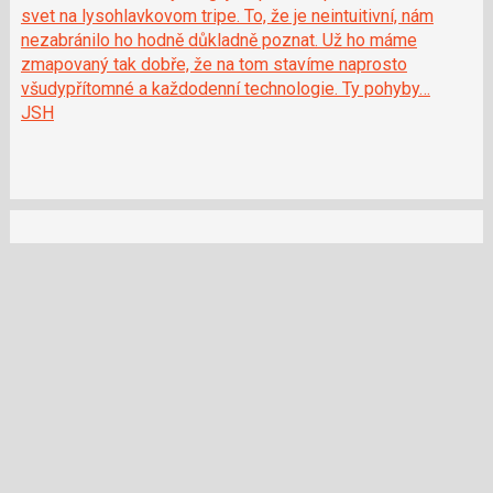
svet na lysohlavkovom tripe. To, že je neintuitivní, nám
nezabránilo ho hodně důkladně poznat. Už ho máme
zmapovaný tak dobře, že na tom stavíme naprosto
všudypřítomné a každodenní technologie. Ty pohyby…
JSH