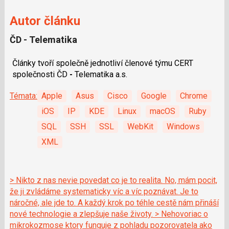
Autor článku
ČD - Telematika
Články tvoří společně jednotliví členové týmu CERT
společnosti ČD
-
Telematika a.s.
Témata:
Apple
Asus
Cisco
Google
Chrome
iOS
IP
KDE
Linux
macOS
Ruby
SQL
SSH
SSL
WebKit
Windows
XML
> Nikto z nas nevie povedat co je to realita. No, mám pocit,
že ji zvládáme systematicky víc a víc poznávat. Je to
náročné, ale jde to. A každý krok po téhle cestě nám přináší
nové technologie a zlepšuje naše životy. > Nehovoriac o
mikrokozmose ktory funguje z pohladu pozorovatela ako