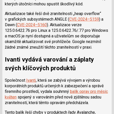
kterých útočníci mohou spustit škodlivý kód.
Aktualizace také
řeší
dvě zranitelnosti „
heap
overflow
“
v grafických subsystémech ANGLE (
CVE-2024–5159
) a
Dawn
(
CVE-2024–5160
). Aktualizace verze
125.0.6422.76 pro Linux a 125.0.6422.76/.77 pro Windows
a macOS je nyní dostupná a uživatelům se doporučuje
okamžitě aktualizovat své prohlížeče. Google nezmínil
žádné známé zneužití těchto zranitelností v praxi.
Ivanti
vyd
ává
varování a záplaty
svých klíčových produktů
Spole
čnost
Ivanti
,
která se zabývá vývojem a výrobou
korporátních produktů určených k zabezpečení a správě
firemního prostředí, vydala souhrnný
balík oprav pro měsíc
květen
spojený s varováním před nově zjištěnou sadou
zranitelností, která těmto opravám předcházela.
Tento balík
řeší
chyby v produktech řady
Avalanche
,