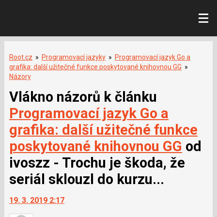
Root.cz
»
Programovací jazyky
»
Programovací jazyk Go a
grafika: další užitečné funkce poskytované knihovnou GG
»
Názory
Vlákno názorů k článku
Programovací jazyk Go a
grafika: další užitečné funkce
poskytované knihovnou GG
od
ivoszz - Trochu je škoda, že
seriál sklouzl do kurzu...
19. 3. 2019 2:17