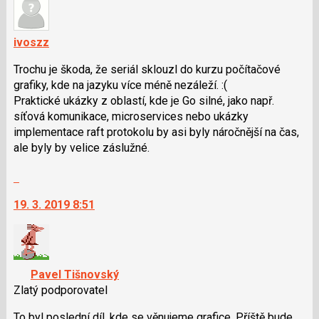
ivoszz
Trochu je škoda, že seriál sklouzl do kurzu počítačové
grafiky, kde na jazyku více méně nezáleží. :(
Praktické ukázky z oblastí, kde je Go silné, jako např.
síťová komunikace, microservices nebo ukázky
implementace raft protokolu by asi byly náročnější na čas,
ale byly by velice záslužné.
Skok
na
19. 3. 2019 8:51
další
nový
názor.
K
navigaci
Pavel Tišnovský
lze
Zlatý podporovatel
použít
i
To byl poslední díl, kde se věnujeme grafice. Příště bude