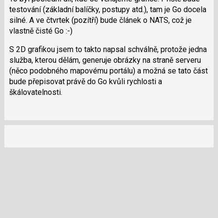
klávesy
testování (základní balíčky, postupy atd.), tam je Go docela
N
silné. A ve čtvrtek (pozítří) bude článek o NATS, což je
pro
vlastně čisté Go :-)
následující
S 2D grafikou jsem to takto napsal schválně, protože jedna
a
služba, kterou dělám, generuje obrázky na straně serveru
P
(něco podobného mapovému portálu) a možná se tato část
pro
bude přepisovat právě do Go kvůli rychlosti a
předchozí
škálovatelnosti.
nový
názor