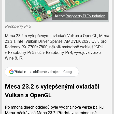
č
a
í
c
l
t
e
i
á
b
X
Autor:
Raspberry Pi Foundation
n
o
o
e
k
Raspberry Pi 5
k
u
?
Mesa 23.2 s vylepšenými ovladači Vulkan a OpenGL, Mesa
P
23.3 a Intel Vulkan Driver Sparse, AMDVLK 2023.Q3.3 pro
o
Radeony RX 7700/7800, několikanásobně rychlejší GPU
d
v Raspberry Pi 5 než v Raspberry Pi 4, vývojová verze
p
Wine 8.17.
o
ř
t
Přidat mezi oblíbené zdroje na Googlu
e
r
e
Mesa 23.2 s vylepšenými ovladači
d
a
Vulkan a OpenGL
k
c
Po mnoha dnech odkladů byla vydána nová verze balíku
i
Mesa, očekávaná Mesa 23.2. Představuje mimo jiné