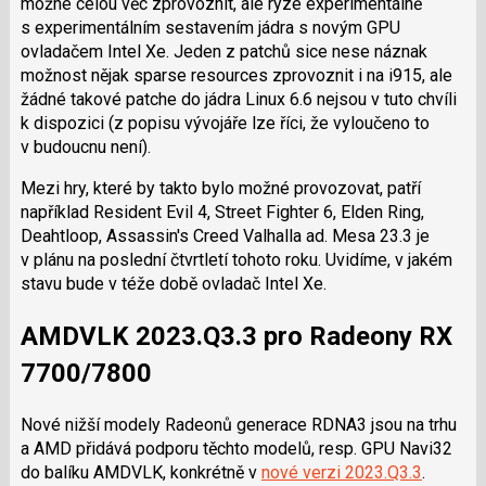
možné celou věc zprovoznit, ale ryze experimentálně
s experimentálním sestavením jádra s novým GPU
ovladačem Intel Xe. Jeden z patchů sice nese náznak
možnost nějak sparse resources zprovoznit i na i915, ale
žádné takové patche do jádra Linux 6.6 nejsou v tuto chvíli
k dispozici (z popisu vývojáře lze říci, že vyloučeno to
v budoucnu není).
Mezi hry, které by takto bylo možné provozovat, patří
například Resident Evil 4, Street Fighter 6, Elden Ring,
Deahtloop, Assassin's Creed Valhalla ad. Mesa 23.3 je
v plánu na poslední čtvrtletí tohoto roku. Uvidíme, v jakém
stavu bude v téže době ovladač Intel Xe.
AMDVLK 2023.Q3.3 pro Radeony RX
7700/7800
Nové nižší modely Radeonů generace RDNA3 jsou na trhu
a AMD přidává podporu těchto modelů, resp. GPU Navi32
do balíku AMDVLK, konkrétně v
nové verzi 2023.Q3.3
.