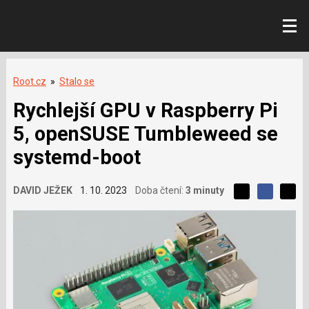
Root.cz
»
Stalo se
Rychlejší GPU v Raspberry Pi
5, openSUSE Tumbleweed se
systemd-boot
L
DAVID JEŽEK
1. 10. 2023
Doba čtení:
3 minuty
S
S
í
S
d
d
d
b
í
í
í
í
l
l
e
s
e
l
j
j
e
t
e
t
v
e
e
t
n
á
n
a
a
m
F
s