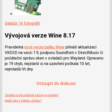
Dalších 16 fotografií
Vývojová verze Wine 8.17
Pravidelná
nová verze balíku Wine
přináší aktualizaci
VKD3D na verzi 1.9, podporu Soundfont v DirectMusic či
počáteční správu oken v ovladači pro Wayland. Opraveno
je 19 chyb, nejstarší si na uzavření počkala 10 let,
nejmladší tři dny.
Vstoupit do diskuse
Zasílat nově přidané názory e-mailem
Našli jste v článku chybu?