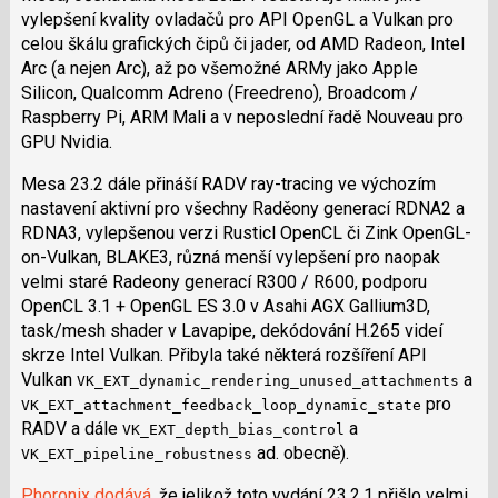
vylepšení kvality ovladačů pro API OpenGL a Vulkan pro
celou škálu grafických čipů či jader, od AMD Radeon, Intel
Arc (a nejen Arc), až po všemožné ARMy jako Apple
Silicon, Qualcomm Adreno (Freedreno), Broadcom /
Raspberry Pi, ARM Mali a v neposlední řadě Nouveau pro
GPU Nvidia.
Mesa 23.2 dále přináší RADV ray-tracing ve výchozím
nastavení aktivní pro všechny Raděony generací RDNA2 a
RDNA3, vylepšenou verzi Rusticl OpenCL či Zink OpenGL-
on-Vulkan, BLAKE3, různá menší vylepšení pro naopak
velmi staré Radeony generací R300 / R600, podporu
OpenCL 3.1 + OpenGL ES 3.0 v Asahi AGX Gallium3D,
task/mesh shader v Lavapipe, dekódování H.265 videí
skrze Intel Vulkan. Přibyla také některá rozšíření API
Vulkan
a
VK_EXT_dynamic_rendering_unused_attachments
pro
VK_EXT_attachment_feedback_loop_dynamic_state
RADV a dále
a
VK_EXT_depth_bias_control
ad. obecně).
VK_EXT_pipeline_robustness
Phoronix dodává
, že jelikož toto vydání 23.2.1 přišlo velmi