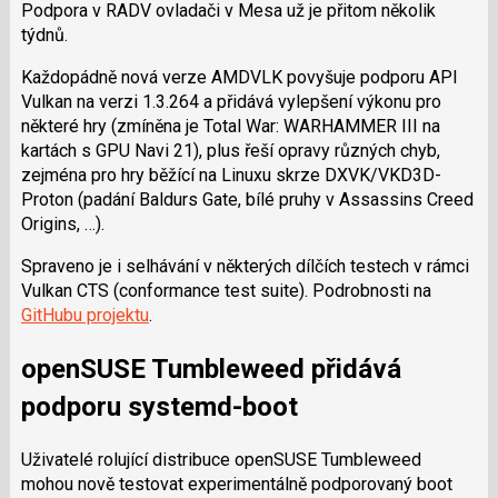
Podpora v RADV ovladači v Mesa už je přitom několik
týdnů.
Každopádně nová verze AMDVLK povyšuje podporu API
Vulkan na verzi 1.3.264 a přidává vylepšení výkonu pro
některé hry (zmíněna je Total War: WARHAMMER III na
kartách s GPU Navi 21), plus řeší opravy různých chyb,
zejména pro hry běžící na Linuxu skrze DXVK/VKD3D-
Proton (padání Baldurs Gate, bílé pruhy v Assassins Creed
Origins, …).
Spraveno je i selhávání v některých dílčích testech v rámci
Vulkan CTS (conformance test suite). Podrobnosti na
GitHubu projektu
.
openSUSE Tumbleweed přidává
podporu systemd-boot
Uživatelé rolující distribuce openSUSE Tumbleweed
mohou nově testovat experimentálně podporovaný boot