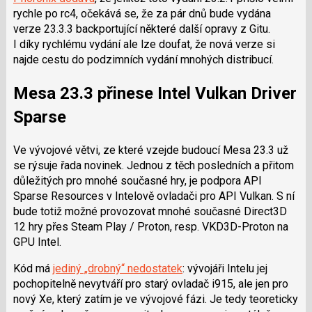
rychle po rc4, očekává se, že za pár dnů bude vydána
verze 23.3.3 backportující některé další opravy z Gitu.
I díky rychlému vydání ale lze doufat, že nová verze si
najde cestu do podzimních vydání mnohých distribucí.
Mesa 23.3 přinese Intel Vulkan Driver
Sparse
Ve vývojové větvi, ze které vzejde budoucí Mesa 23.3 už
se rýsuje řada novinek. Jednou z těch posledních a přitom
důležitých pro mnohé současné hry, je podpora API
Sparse Resources v Intelově ovladači pro API Vulkan. S ní
bude totiž možné provozovat mnohé současné Direct3D
12 hry přes Steam Play / Proton, resp. VKD3D-Proton na
GPU Intel.
Kód má
jediný „drobný“ nedostatek
: vývojáři Intelu jej
pochopitelně nevytváří pro starý ovladač i915, ale jen pro
nový Xe, který zatím je ve vývojové fázi. Je tedy teoreticky