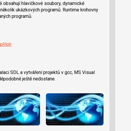
ré obsahují hlavičkové soubory, dynamické
a několik ukázkových programů. Runtime knihovny
vaných programů.
příloh
alaci SDL a vytváření projektů v gcc, MS Visual
děpodobně ještě nedostane.