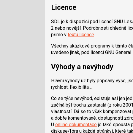
Licence
SDL je k dispozici pod licencí GNU Le
2 nebo novější. Podrobnosti ohledně li
přímo v
textu licence
.
Všechny ukázkové programy k těmto čl
uvedeno jinak, pod licencí GNU General
Výhody a nevýhody
Hlavní výhody už byly popsány výše, js
rychlost, flexibilita…
Co se týče nevýhod, existuje asi jen jed
začíná být trochu zastaralá (z roku 20
vlastností. Dá se to však kompenzovat 
a dobře komentované, dostupností zdr
U
online dokumentace
je také spousta p
diskuse/fóra u každé stránky), které t