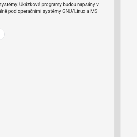
e
 systémy. Ukázkové programy budou napsány v
d
álně pod operačními systémy GNU/Linux a MS
a
k
c
i