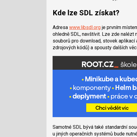
Kde lze SDL získat?
Adresa
www.libsdl.org
je prvním místem,
ohledně SDL, navštívit. Lze zde nalézt 
souborů pro download, stovek aplikací 
zdrojových kódů) a spousty dalších věcí
Samotné SDL bývá také standardní součá
u jiných operačních systémů bude nutné