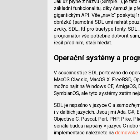
Jak už plyne z názvu (Simple…), je tato
základní funkcionalitu, díky čemuž je 
gigantickým API. Vše „navíc“ poskytují
obrázků (samotné SDL umí nahrát pou
zvuky, SDL_ttf pro truetype fonty, SDL_
programátor vše potřebné dotvořit sám,
řešil před ním, stačí hledat.
Operační systémy a prog
V součanosti je SDL portováno do ope
MacOS Classic, MacOS X, FreeBSD, Open
možno najít na Windows CE, AmigaOS, D
SymbianOS, ale tyto systémy zatím nejs
SDL je napsáno v jazyce C a samozřejm
i v dalších jazycích. Jsou jimi Ada, C#, E
Objective C, Pascal, Perl, PHP, Pike, Pl
seriálu budou napsány v jazyce C nebo 
implementace naleznete na
domovské 