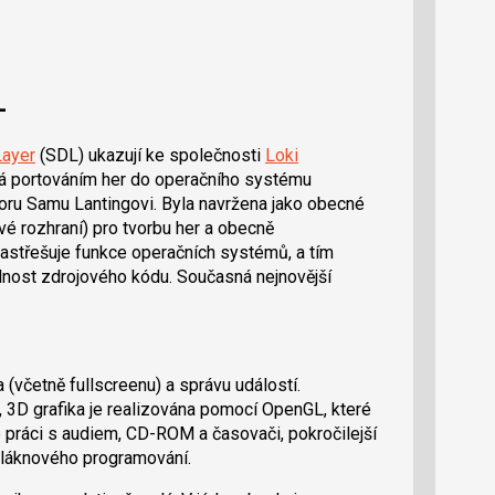
L
Layer
(SDL) ukazují ke společnosti
Loki
vá portováním her do operačního systému
oru Samu Lantingovi. Byla navržena jako obecné
é rozhraní) pro tvorbu her a obecně
 zastřešuje funkce operačních systémů, a tím
lnost zdrojového kódu. Současná nejnovější
(včetně fullscreenu) a správu událostí.
, 3D grafika je realizována pomocí OpenGL, které
práci s audiem, CD-ROM a časovači, pokročilejší
vláknového programování.