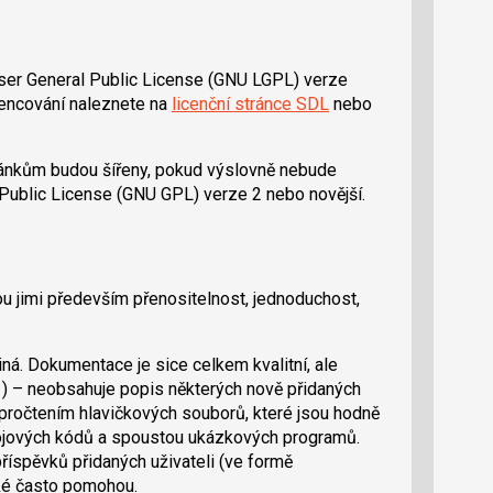
sser General Public License (GNU LGPL) verze
cencování naleznete na
licenční stránce SDL
nebo
ánkům budou šířeny, pokud výslovně nebude
 Public License (GNU GPL) verze 2 nebo novější.
ou jimi především přenositelnost, jednoduchost,
iná. Dokumentace je sice celkem kvalitní, ale
01) – neobsahuje popis některých nově přidaných
pročtením hlavičkových souborů, které jsou hodně
ojových kódů a spoustou ukázkových programů.
říspěvků přidaných uživateli (ve formě
aké často pomohou.