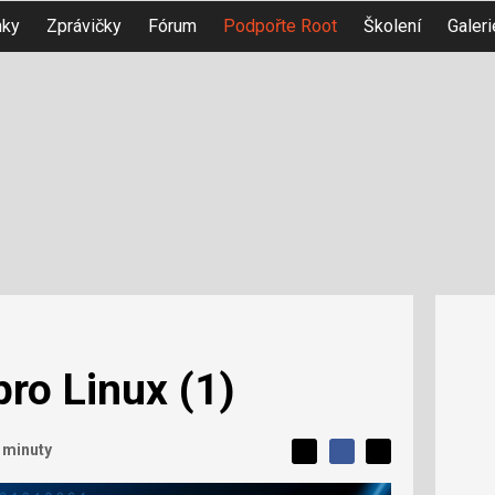
nky
Zprávičky
Fórum
Podpořte Root
Školení
Galeri
pro Linux (1)
L
 minuty
S
S
í
S
d
d
d
b