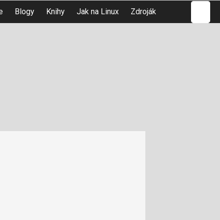
Hledat
e
Blogy
Knihy
Jak na Linux
Zdroják