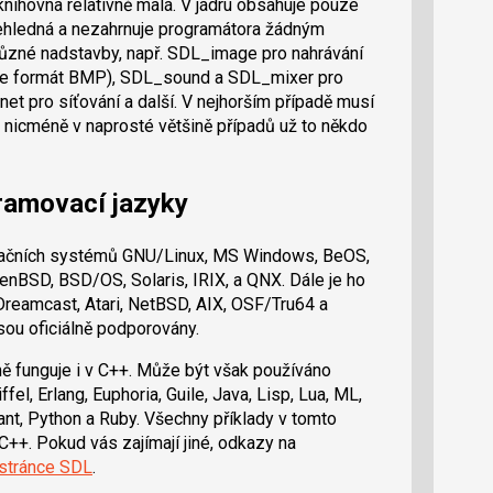
 knihovna relativně malá. V jádru obsahuje pouze
přehledná a nezahrnuje programátora žádným
 různé nadstavby, např. SDL_image pro nahrávání
ze formát BMP), SDL_sound a SDL_mixer pro
net pro síťování a další. V nejhorším případě musí
 nicméně v naprosté většině případů už to někdo
ramovací jazyky
račních systémů GNU/Linux, MS Windows, BeOS,
BSD, BSD/OS, Solaris, IRIX, a QNX. Dále je ho
reamcast, Atari, NetBSD, AIX, OSF/Tru64 a
ou oficiálně podporovány.
ě funguje i v C++. Může být však používáno
iffel, Erlang, Euphoria, Guile, Java, Lisp, Lua, ML,
iant, Python a Ruby. Všechny příklady v tomto
C++. Pokud vás zajímají jiné, odkazy na
stránce SDL
.