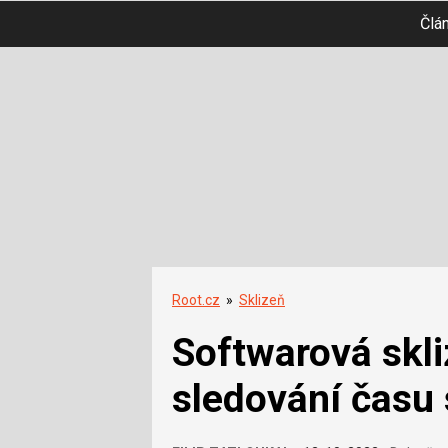
Člá
Root.cz
»
Sklizeň
Softwarová skli
sledování času 