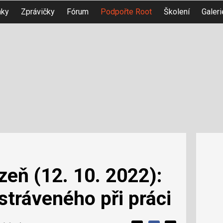
nky
Zprávičky
Fórum
Podpořte Root
Školení
Galeri
zeň (12. 10. 2022):
stráveného při práci