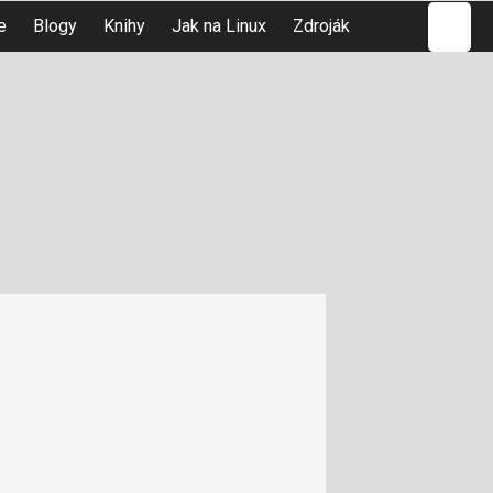
Hledat
e
Blogy
Knihy
Jak na Linux
Zdroják