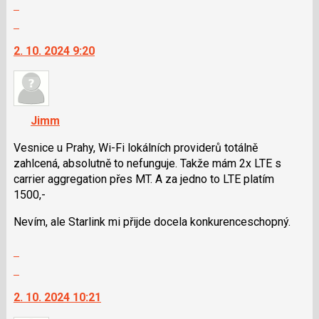
Zobrazit
názor
celé
Skok
vlákno
na
2. 10. 2024 9:20
další
nový
názor.
K
navigaci
Jimm
lze
použít
Vesnice u Prahy, Wi-Fi lokálních providerů totálně
i
zahlcená, absolutně to nefunguje. Takže mám 2x LTE s
klávesy
carrier aggregation přes MT. A za jedno to LTE platím
N
1500,-
pro
Nevím, ale Starlink mi přijde docela konkurenceschopný.
následující
a
Zobrazit
P
celé
Skok
pro
vlákno
na
předchozí
2. 10. 2024 10:21
další
nový
nový
názor