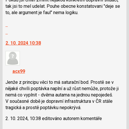
i
tak jsi to mel udelat. Pouhe obecne konstatovani "deje se
klávesy
to, ale argument je faul" nema logiku.
N
Zobrazit
pro
celé
následující
Skok
vlákno
a
na
2. 10. 2024 10:38
P
další
pro
nový
předchozí
názor.
nový
K
názor
navigaci
acx99
lze
použít
Jenže z principu věci to má saturační bod. Prostě se v
i
nějaké chvíli poptávka naplní a už růst nemůže, protože ji
klávesy
nemá co vyplnit - dvěma autama na jednou nepojedeš.
N
V současné době je dopravní infrastruktura v ČR stále
pro
tragická a prostě poptávku nepokrývá.
následující
2. 10. 2024, 10:38 editováno autorem komentáře
a
P