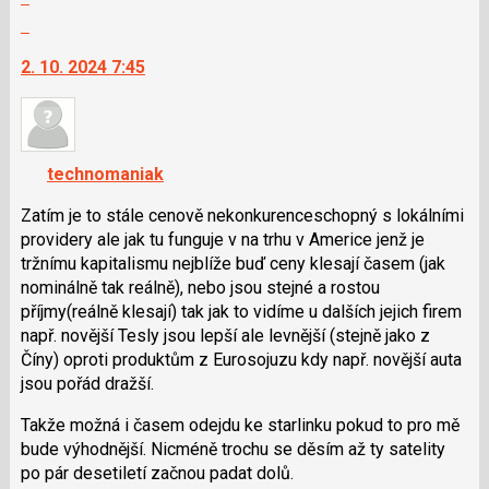
následující
celé
Skok
a
vlákno
na
P
2. 10. 2024 7:45
další
pro
nový
předchozí
názor.
nový
K
názor
navigaci
technomaniak
lze
použít
Zatím je to stále cenově nekonkurenceschopný s lokálními
i
providery ale jak tu funguje v na trhu v Americe jenž je
klávesy
tržnímu kapitalismu nejblíže buď ceny klesají časem (jak
N
nominálně tak reálně), nebo jsou stejné a rostou
pro
příjmy(reálně klesají) tak jak to vidíme u dalších jejich firem
následující
např. novější Tesly jsou lepší ale levnější (stejně jako z
a
Číny) oproti produktům z Eurosojuzu kdy např. novější auta
P
jsou pořád dražší.
pro
Takže možná i časem odejdu ke starlinku pokud to pro mě
předchozí
bude výhodnější. Nicméně trochu se děsím až ty satelity
nový
po pár desetiletí začnou padat dolů.
názor