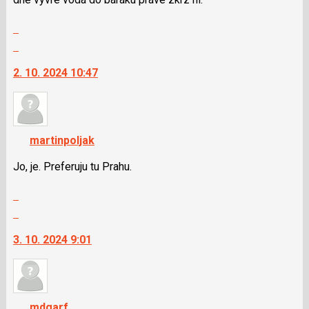
následující
Zobrazit
a
celé
P
Skok
vlákno
pro
na
2. 10. 2024 10:47
předchozí
další
nový
nový
názor
názor.
K
navigaci
martinpoljak
lze
použít
Jo, je. Preferuju tu Prahu.
i
Zobrazit
klávesy
celé
N
Skok
vlákno
pro
na
3. 10. 2024 9:01
následující
další
a
nový
P
názor.
pro
K
předchozí
navigaci
mdgarf