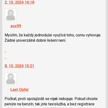
2. 10. 2024 16:18
předchozí
další
nový
nový
názor
názor.
K
navigaci
acx99
lze
použít
Myslím, že každý jednoduše využívá toho, comu vyhovuje.
i
Žádné univerzálně dobré řešení není.
klávesy
Zobrazit
N
celé
pro
Skok
vlákno
následující
na
8. 10. 2024 15:21
a
další
P
nový
pro
názor.
předchozí
K
nový
navigaci
Lael Ophir
názor
lze
použít
Počkat, proti spolujízdě se nijak nebojuje. Pokud chcete
i
peníze na benzín, tak jste taxislužba, a bez registrace