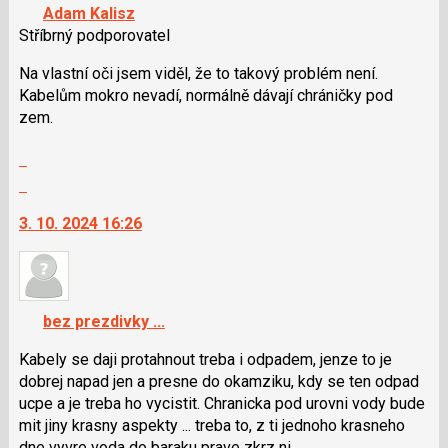
názor
navigaci
Adam Kalisz
lze
Stříbrný podporovatel
použít
i
Na vlastní oči jsem viděl, že to takový problém není.
klávesy
Kabelům mokro nevadí, normálně dávají chráničky pod
N
zem.
pro
Zobrazit
následující
celé
a
Skok
vlákno
P
na
3. 10. 2024 16:26
pro
další
předchozí
nový
nový
názor.
názor
K
navigaci
bez prezdivky ...
lze
použít
Kabely se daji protahnout treba i odpadem, jenze to je
i
dobrej napad jen a presne do okamziku, kdy se ten odpad
klávesy
ucpe a je treba ho vycistit. Chranicka pod urovni vody bude
N
mit jiny krasny aspekty ... treba to, z ti jednoho krasneho
pro
dne vyvre voda do baraku prave zkrz ni.