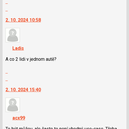
Zobrazit
pro
celé
Skok
předchozí
vlákno
na
nový
2. 10. 2024 10:58
další
názor
nový
názor.
K
navigaci
Ladis
lze
použít
A co 2 lidi v jednom autě?
i
Zobrazit
klávesy
celé
N
Skok
vlákno
pro
na
2. 10. 2024 15:40
následující
další
a
nový
P
názor.
pro
K
předchozí
navigaci
acx99
nový
lze
názor
použít
To být můžou, ale často to není vhodný use-case. Třeba,