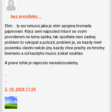
názor.
K
navigaci
bez prezdivky ...
lze
použít
Ehm ... ty asi netusis jaka je stim spojena hromada
i
papirovani. Kdyz sem naposled mluvil se svym
klávesy
providerem na tema optika, tak vpodtate neni zadnej
N
problem to vykopat a polozit, problem je, ze kazdy metr
pro
pozemku vlastni nekdo jiny, kazdy chce prachy za hmotny
následující
bremeno a od kazdyho musis ziskat souhlas.
a
A prave tohle je naprosto nerealizovatelny.
P
pro
Zobrazit
předchozí
celé
Skok
nový
vlákno
na
názor
2. 10. 2024 17:29
další
nový
názor.
K
navigaci