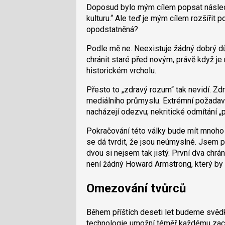
Doposud bylo mým cílem popsat násled
kulturu.“ Ale teď je mým cílem rozšířit 
opodstatněná?
Podle mě ne. Neexistuje žádný dobrý dů
chránit staré před novým, právě když je
historickém vrcholu.
Přesto to „zdravý rozum“ tak nevidí. Zd
mediálního průmyslu. Extrémní požadavky
nacházejí odezvu; nekritické odmítání „pi
Pokračování této války bude mít mnoho 
se dá tvrdit, že jsou neúmyslné. Jsem p
dvou si nejsem tak jistý. První dva chr
není žádný Howard Armstrong, který by 
Omezování tvůrců
Během příštích deseti let budeme svědk
technologie umožní téměř každému zach