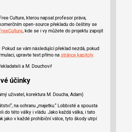
 Free Culture, kterou napsal profesor práva,
ekomerčním open-source překladu do češtiny se
FreeCulture
, kde se i vy můžete do projektu zapojit
! Pokud se vám následující překlad nezdá, pokud
rmulaci, upravte text přímo na
stránce kapitoly
.
řekladateli a M. Douchovi!
ivé účinky
ámý uživatel, korektura M. Doucha, Adam)
rátství“, na ochranu „majetku.“ Lobbisté a spousta
 do této války i vládu. Jako každá válka, i tato
k jako v každé prohibiční válce, tyto škody utrpí