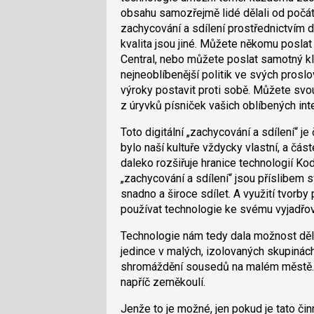
obsahu samozřejmě lidé dělali od počá
zachycování a sdílení prostřednictvím di
kvalita jsou jiné. Můžete někomu poslat 
Central, nebo můžete poslat samotný kli
nejneoblíbenější politik ve svých prosl
výroky postavit proti sobě. Můžete svou
z úryvků písniček vašich oblíbených inter
Toto digitální „zachycování a sdílení“ j
bylo naší kultuře vždycky vlastní, a čá
daleko rozšiřuje hranice technologií Ko
„zachycování a sdílení“ jsou příslibem 
snadno a široce sdílet. A využití tvor
používat technologie ke svému vyjadřován
Technologie nám tedy dala možnost děla
jedince v malých, izolovaných skupinách.
shromáždění sousedů na malém městě. A
napříč zeměkoulí.
Jenže to je možné, jen pokud je tato či