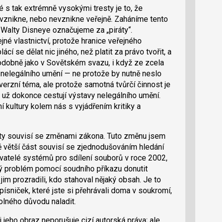
 s tak extrémně vysokými tresty je to, že
vznikne, nebo nevznikne veřejně. Zaháníme tento
í Walty Disneye označujeme za „piráty“.
é vlastnictví, protože hranice veřejného
cí se dělat nic jiného, než platit za právo tvořit, a
 Podobně jako v Sovětském svazu, i když ze zcela
 nelegálního umění — ne protože by nutně neslo
verzní téma, ale protože samotná tvůrčí činnost je
už dokonce cestují výstavy nelegálního umění.
í kultury kolem nás s vyjádřením kritiky a
ity souvisí se změnami zákona. Tuto změnu jsem
ě větší část souvisí se zjednodušováním hledání
živatelé systémů pro sdílení souborů v roce 2002,
ný problém pomocí soudního příkazu donutit
 jim prozradili, kdo stahoval nějaký obsah. Je to
ísniček, které jste si přehrávali doma v soukromí,
volného důvodu naladit.
i jeho obraz neporušuje cizí autorská práva; ale