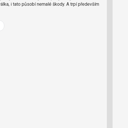
e
válka, i tato působí nemalé škody. A trpí především
d
a
k
c
i