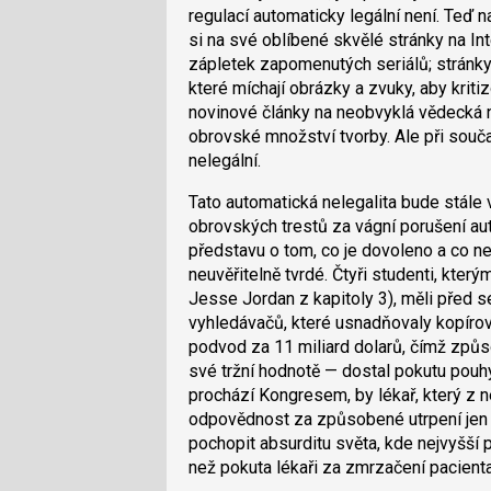
regulací automaticky legální není. Teď
si na své oblíbené skvělé stránky na Int
zápletek zapomenutých seriálů; stránky 
které míchají obrázky a zvuky, aby kritiz
novinové články na neobvyklá vědecká n
obrovské množství tvorby. Ale při souč
nelegální.
Tato automatická nelegalita bude stále v
obrovských trestů za vágní porušení au
představu o tom, co je dovoleno a co ne
neuvěřitelně tvrdé. Čtyři studenti, kte
Jesse Jordan z kapitoly 3), měli před s
vyhledávačů, které usnadňovaly kopíro
podvod za 11 miliard dolarů, čímž způso
své tržní hodnotě — dostal pokutu pouh
prochází Kongresem, by lékař, který z 
odpovědnost za způsobené utrpení jen
pochopit absurditu světa, kde nejvyšší 
než pokuta lékaři za zmrzačení pacient