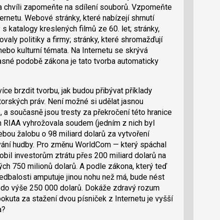
 na chvíli zapomeňte na sdílení souborů. Vzpomeňte
ernetu. Webové stránky, které nabízejí shrnutí
s katalogy kreslených filmů ze 60. let; stránky,
ovaly politiky a firmy; stránky, které shromažďují
ebo kulturní témata. Na Internetu se skrývá
asné podobě zákona je tato tvorba automaticky
íce brzdit tvorbu, jak budou přibývat příklady
torských práv. Není možné si udělat jasnou
, a současně jsou tresty za překročení této hranice
rým RIAA vyhrožovala soudem (jedním z nich byl
ebou žalobu o 98 miliard dolarů za vytvoření
vání hudby. Pro změnu WorldCom — který spáchal
bil investorům ztrátu přes 200 miliard dolarů na
ých 750 milionů dolarů. A podle zákona, který teď
nedbalosti amputuje jinou nohu než má, bude nést
 do výše 250 000 dolarů. Dokáže zdravý rozum
pokuta za stažení dvou písniček z Internetu je vyšší
a?