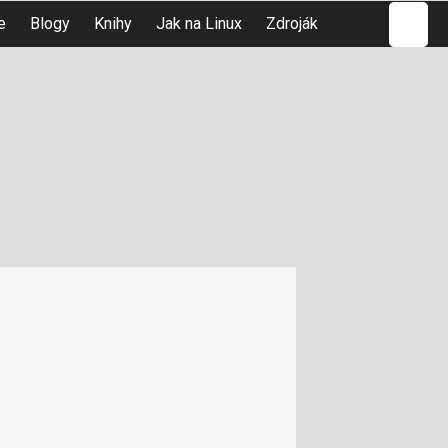
Hledat
e
Blogy
Knihy
Jak na Linux
Zdroják