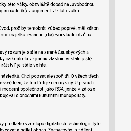
ky této války, obzvláště dopad na „svobodnou
popis následků v argument. Je tato válka
vod, proč by tentokrát, vůbec poprvé, měl zákon
 moc majetku zvaného „duševní vlastnictví“ na
ravý rozum je stále na straně Causbyových a
 na kontrolu ve jménu vlastnictví stále ještě
rátství“ je stále ve hře.
následků. Chci popsat alespoň tři. O všech třech
řesvědčen, že ten třetí je neúmyslný. U prvních
ání moderní společnosti jako RCA, jenže v záloze
bojoval s dnešními kulturními monopolisty.
y prudkého vzestupu digitálních technologií. Tyto
ycovat a sdílet obsah. Zachycování a sdílení