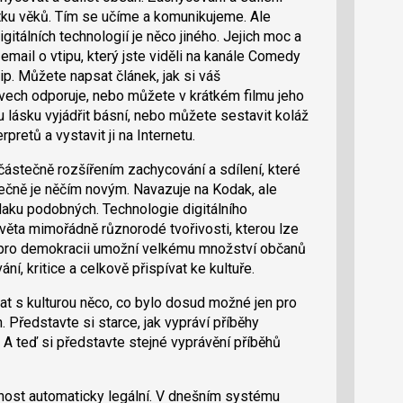
tku věků. Tím se učíme a komunikujeme. Ale
gitálních technologií je něco jiného. Jejich moc a
email o vtipu, který jste viděli na kanále Comedy
p. Můžete napsat článek, jak si váš
ovech odporuje, nebo můžete v krátkém filmu jeho
 lásku vyjádřit básní, nebo můžete sestavit koláž
pretů a vystavit ji na Internetu.
e částečně rozšířením zachycování a sdílení, které
stečně je něčím novým. Navazuje na Kodak, ale
daku podobných. Technologie digitálního
světa mimořádně různorodé tvořivosti, kterou lze
by pro demokracii umožní velkému množství občanů
í, kritice a celkově přispívat ke kultuře.
t s kulturou něco, co bylo dosud možné jen pro
 Představte si starce, jak vypráví příběhy
 teď si představte stejné vyprávění příběhů
nnost automaticky legální. V dnešním systému