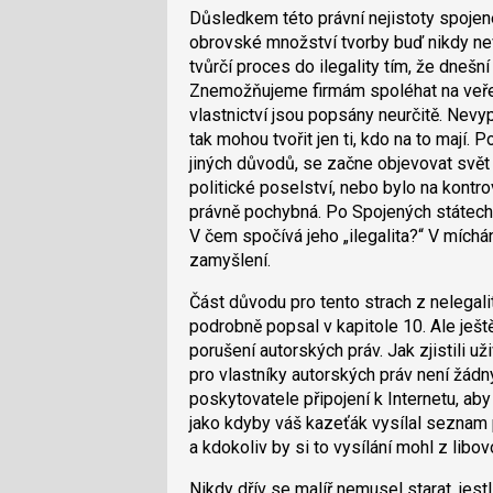
Důsledkem této právní nejistoty spojené
obrovské množství tvorby buď nikdy ne
tvůrčí proces do ilegality tím, že dnešn
Znemožňujeme firmám spoléhat na veřejn
vlastnictví jsou popsány neurčitě. Nevyplá
tak mohou tvořit jen ti, kdo na to mají.
jiných důvodů, se začne objevovat svět
politické poselství, nebo bylo na kontro
právně pochybná. Po Spojených státech 
V čem spočívá jeho „ilegalita?“ V míchán
zamyšlení.
Část důvodu pro tento strach z nelegal
podrobně popsal v kapitole 10. Ale ješt
porušení autorských práv. Jak zjistili u
pro vlastníky autorských práv není žád
poskytovatele připojení k Internetu, aby
jako kdyby váš kazeťák vysílal seznam p
a kdokoliv by si to vysílání mohl z libo
Nikdy dřív se malíř nemusel starat, jestl