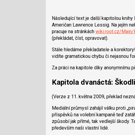
Následující text je další kapitolou knihy
Američan Lawrence Lessig. Na jejím n
pracuje na stránkách
wiki.root.cz/Main/
(překládat, číst, opravovat).
Stále hledáme překladatele a korektory
vidíte gramatickou chybu či nejasnou fo
Za práci na kapitole díky anonymnímu p
Kapitola dvanáctá: Škodl
(Verze z 11. května 2009, překlad nezn
Mediální průmysl zahájil válku proti „pi
příspěvků na volební kampaně teď zatáhli
způsobí jak přímé, tak vedlejší škody. Ta
především naši vlastní lidé.