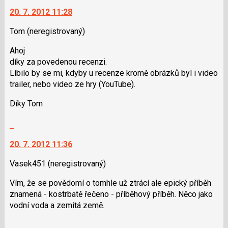
na
P
20. 7. 2012 11:28
další
pro
nový
předchozí
Tom
(neregistrovaný)
názor.
nový
K
Ahoj
názor
navigaci
díky za povedenou recenzi.
lze
Líbilo by se mi, kdyby u recenze kromě obrázků byl i video
použít
trailer, nebo video ze hry (YouTube).
i
klávesy
Díky Tom
N
Skok
pro
na
následující
20. 7. 2012 11:36
další
a
nový
P
Vasek451
(neregistrovaný)
názor.
pro
K
předchozí
Vím, že se povědomí o tomhle už ztrácí ale epický příběh
navigaci
nový
znamená - kostrbatě řečeno - příběhový příběh. Něco jako
lze
názor
vodní voda a zemitá země.
použít
i
Zobrazit