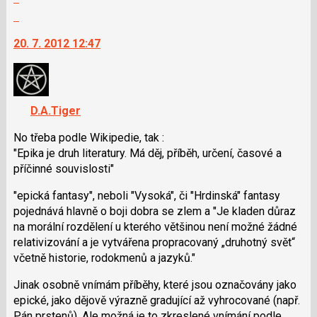
klávesy
celé
Skok
N
vlákno
na
pro
20. 7. 2012 12:47
další
následující
nový
a
názor.
P
K
pro
navigaci
D.A.Tiger
předchozí
lze
nový
No třeba podle Wikipedie, tak :
použít
názor
"Epika je druh literatury. Má děj, příběh, určení, časové a
i
příčinné souvislosti"
klávesy
N
"epická fantasy", neboli "Vysoká", či "Hrdinská" fantasy
pro
pojednává hlavně o boji dobra se zlem a "Je kladen důraz
následující
na morální rozdělení u kterého většinou není možné žádné
a
relativizování a je vytvářena propracovaný „druhotný svět“
P
včetně historie, rodokmenů a jazyků."
pro
předchozí
Jinak osobně vnímám příběhy, které jsou označovány jako
nový
epické, jako dějově výrazně gradující až vyhrocované (např.
názor
Pán prstenů). Ale možná je to zkreslené vnímání podle