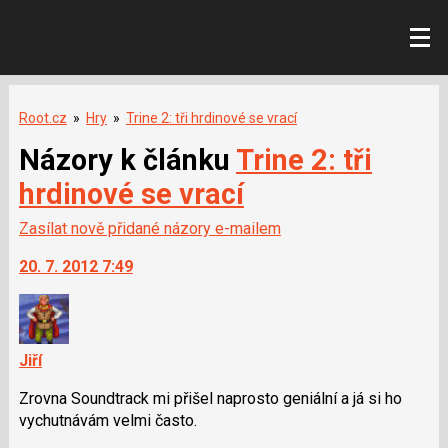
Root.cz
»
Hry
»
Trine 2: tři hrdinové se vrací
Názory k článku
Trine 2: tři
hrdinové se vrací
Zasílat nově přidané názory e-mailem
20. 7. 2012 7:49
Jiří
Zrovna Soundtrack mi přišel naprosto geniální a já si ho
vychutnávám velmi často.