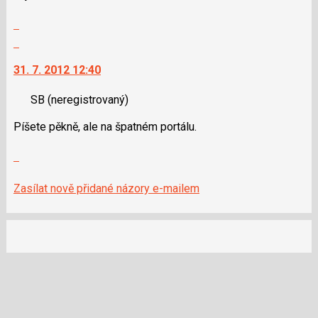
lze
předchozí
použít
Zobrazit
nový
i
celé
Skok
názor
klávesy
vlákno
na
N
31. 7. 2012 12:40
další
pro
nový
následující
SB
(neregistrovaný)
názor.
a
K
Píšete pěkně, ale na špatném portálu.
P
navigaci
pro
lze
Zobrazit
předchozí
použít
celé
nový
i
vlákno
Zasílat nově přidané názory e-mailem
názor
klávesy
N
pro
následující
a
P
pro
předchozí