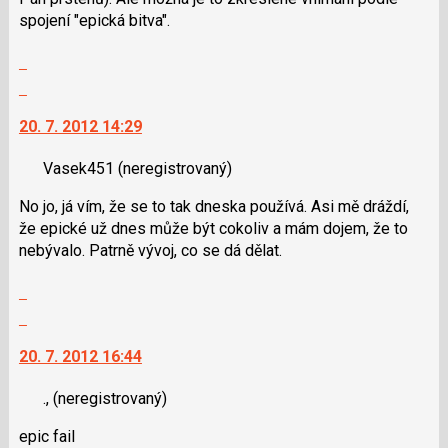
spojení "epická bitva".
Zobrazit
celé
Skok
vlákno
na
20. 7. 2012 14:29
další
nový
Vasek451
(neregistrovaný)
názor.
K
No jo, já vím, že se to tak dneska používá. Asi mě dráždí,
navigaci
že epické už dnes může být cokoliv a mám dojem, že to
lze
nebývalo. Patrně vývoj, co se dá dělat.
použít
i
Zobrazit
klávesy
celé
Skok
N
vlákno
na
pro
20. 7. 2012 16:44
další
následující
nový
a
.,
(neregistrovaný)
názor.
P
K
pro
epic fail
navigaci