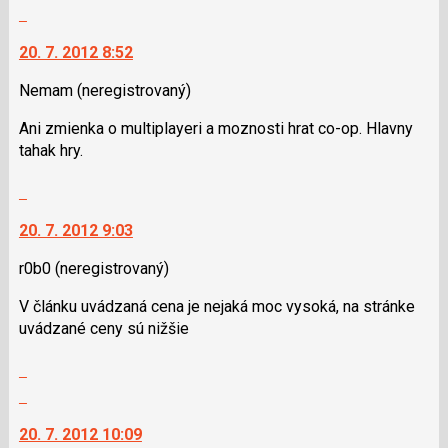
Skok
na
20. 7. 2012 8:52
další
nový
Nemam
(neregistrovaný)
názor.
K
Ani zmienka o multiplayeri a moznosti hrat co-op. Hlavny
navigaci
tahak hry.
lze
použít
Skok
i
na
klávesy
20. 7. 2012 9:03
další
N
nový
r0b0
(neregistrovaný)
pro
názor.
následující
K
V článku uvádzaná cena je nejaká moc vysoká, na stránke
a
navigaci
uvádzané ceny sú nižšie
P
lze
pro
použít
Zobrazit
předchozí
i
celé
Skok
nový
klávesy
vlákno
na
názor
N
20. 7. 2012 10:09
další