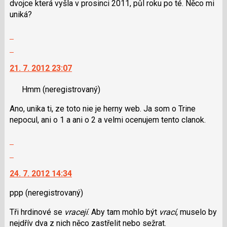
dvojce která vyšla v prosinci 2011, půl roku po té. Něco mi
i
uniká?
klávesy
N
Zobrazit
pro
celé
Skok
následující
vlákno
na
a
21. 7. 2012 23:07
další
P
nový
pro
Hmm
(neregistrovaný)
názor.
předchozí
K
Ano, unika ti, ze toto nie je herny web. Ja som o Trine
nový
navigaci
nepocul, ani o 1 a ani o 2 a velmi ocenujem tento clanok.
názor
lze
použít
Zobrazit
i
celé
Skok
klávesy
vlákno
na
N
24. 7. 2012 14:34
další
pro
nový
následující
ppp
(neregistrovaný)
názor.
a
K
Tři hrdinové se
vracejí
. Aby tam mohlo být
vrací
, muselo by
P
navigaci
nejdřív dva z nich něco zastřelit nebo sežrat.
pro