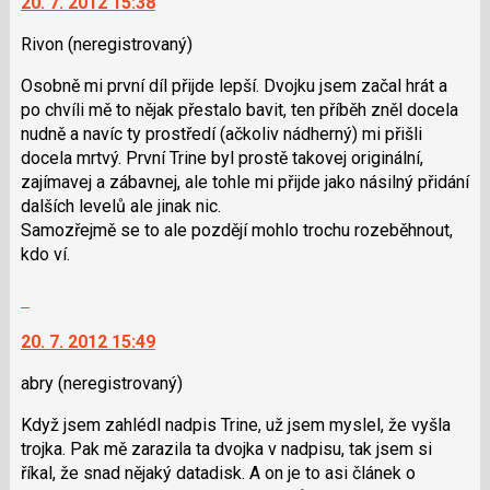
20. 7. 2012 15:38
další
názor
nový
Rivon
(neregistrovaný)
názor.
K
Osobně mi první díl přijde lepší. Dvojku jsem začal hrát a
navigaci
po chvíli mě to nějak přestalo bavit, ten příběh zněl docela
lze
nudně a navíc ty prostředí (ačkoliv nádherný) mi přišli
použít
docela mrtvý. První Trine byl prostě takovej originální,
i
zajímavej a zábavnej, ale tohle mi přijde jako násilný přidání
klávesy
dalších levelů ale jinak nic.
N
Samozřejmě se to ale pozdějí mohlo trochu rozeběhnout,
pro
kdo ví.
následující
a
Skok
P
na
pro
20. 7. 2012 15:49
další
předchozí
nový
abry
(neregistrovaný)
nový
názor.
názor
K
Když jsem zahlédl nadpis Trine, už jsem myslel, že vyšla
navigaci
trojka. Pak mě zarazila ta dvojka v nadpisu, tak jsem si
lze
říkal, že snad nějaký datadisk. A on je to asi článek o
použít