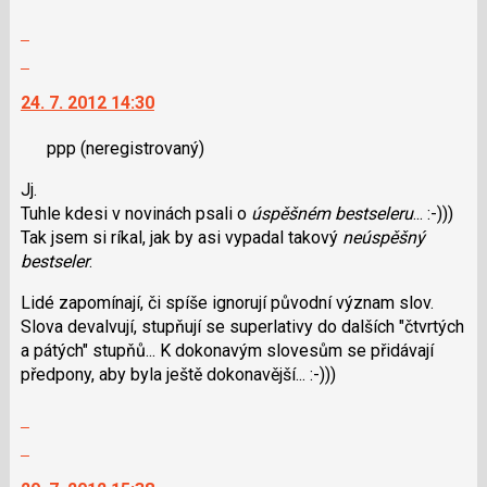
předchozí
lze
Zobrazit
nový
použít
celé
Skok
názor
i
vlákno
na
klávesy
24. 7. 2012 14:30
další
N
nový
pro
ppp
(neregistrovaný)
názor.
následující
K
a
Jj.
navigaci
P
Tuhle kdesi v novinách psali o
úspěšném bestseleru
... :-)))
lze
pro
Tak jsem si ríkal, jak by asi vypadal takový
neúspěšný
použít
předchozí
bestseler
.
i
nový
klávesy
Lidé zapomínají, či spíše ignorují původní význam slov.
názor
N
Slova devalvují, stupňují se superlativy do dalších "čtvrtých
pro
a pátých" stupňů... K dokonavým slovesům se přidávají
následující
předpony, aby byla ještě dokonavější... :-)))
a
P
Zobrazit
pro
celé
Skok
předchozí
vlákno
na
nový