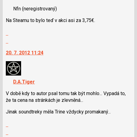
pro
nový
následující
Nfn
(neregistrovaný)
názor.
a
K
Na Steamu to bylo teď v akci asi za 3,75€.
P
navigaci
pro
lze
Zobrazit
předchozí
použít
celé
Skok
nový
i
vlákno
na
názor
klávesy
20. 7. 2012 11:24
další
N
nový
pro
názor.
následující
K
a
navigaci
D.A.Tiger
P
lze
pro
V době kdy to autor psal tomu tak být mohlo... Vypadá to,
použít
předchozí
že ta cena na stránkách je zlevněná...
i
nový
klávesy
názor
Jinak soundtreky měla Trine vždycky promakaný...
N
pro
Zobrazit
následující
celé
Skok
a
vlákno