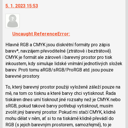
5. 1. 2023 15:53
další
nový
názor.
K
navigaci
Uncaught ReferenceError:
lze
použít
Hlavně RGB a CMYK jsou diskrétní formáty pro zápis
i
barev*, navzájem převoditelné (ztrátově i beztrátově).
klávesy
CMYK je formát ale zároveň i barevný prostor pro tisk
N
inkoustem, kdy simuluje lidské vnímání jednotlivých složek
pro
barev. Proti tomu aRGB/sRGB/ProRGB atd. jsou pouze
následující
barevné prostory.
a
To, který barevný prostor použiji vyloženě záleží pouze na
P
mě, na tom co tisknu a které barvy chci vytisknout. Řada
pro
tiskáren dnes umí tisknout jiné rozsahy než je CMYK nebo
předchozí
sRGB, pokud takové barvy potřebuji vytisknout, musím
nový
zvolit jiný barevný prostor. Pokud mi stačí CMYK, klidně
názor
mohu dělat v něm, ať si to na tiskárně klidně převádí do
RGB (s jejich barevným prostorem, samozřejmě), to je