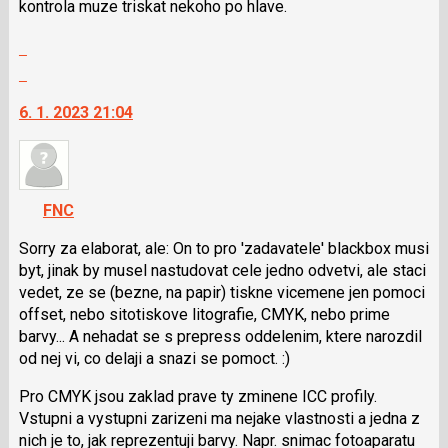
kontrola muze triskat nekoho po hlave.
Zobrazit
celé
Skok
vlákno
na
6. 1. 2023 21:04
další
nový
názor.
K
navigaci
FNC
lze
použít
Sorry za elaborat, ale: On to pro 'zadavatele' blackbox musi
i
byt, jinak by musel nastudovat cele jedno odvetvi, ale staci
klávesy
vedet, ze se (bezne, na papir) tiskne vicemene jen pomoci
N
offset, nebo sitotiskove litografie, CMYK, nebo prime
pro
barvy... A nehadat se s prepress oddelenim, ktere narozdil
následující
od nej vi, co delaji a snazi se pomoct. :)
a
Pro CMYK jsou zaklad prave ty zminene ICC profily.
P
Vstupni a vystupni zarizeni ma nejake vlastnosti a jedna z
pro
nich je to, jak reprezentuji barvy. Napr. snimac fotoaparatu
předchozí