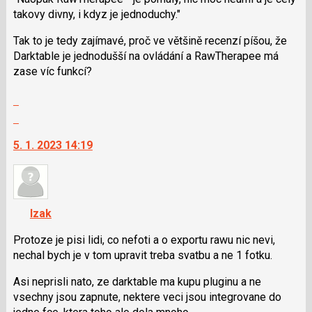
i
takovy divny, i kdyz je jednoduchy."
klávesy
Tak to je tedy zajímavé, proč ve většině recenzí píšou, že
N
Darktable je jednodušší na ovládání a RawTherapee má
pro
zase víc funkcí?
následující
a
Zobrazit
P
celé
Skok
pro
vlákno
na
předchozí
5. 1. 2023 14:19
další
nový
nový
názor
názor.
K
navigaci
Izak
lze
použít
Protoze je pisi lidi, co nefoti a o exportu rawu nic nevi,
i
nechal bych je v tom upravit treba svatbu a ne 1 fotku.
klávesy
Asi neprisli nato, ze darktable ma kupu pluginu a ne
N
vsechny jsou zapnute, nektere veci jsou integrovane do
pro