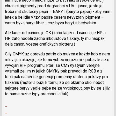
laminace neco jineho, muze to byt i lak/pryskyrice etc.)
chranici pigmenty pred degradaci s UV - jasne, jeste je
treba mit skutecny papir = BARYT (baryte paper) - aby vam
latex a belidla v tzv. papire casem nevyzraly pigment -
casto byva baryt fiber - coz byva baryt s hedvabim .
Ale laser od canonu je OK (imho laser od canonu je HP a
HP zato nedela zadne inkoustove tiskary, ty mu naopak
dela canon, vcetne grafickych plotteru )
Cily CMYK uz opravdu patrio do muzea a kazdy kdo o nem
mluvi jen ukazuje, ze tomu vubec nerozumi - pobavte se s
vyvojari RIP programu, kteri se CMYKystyum verejne
vysmali ze jim ty jejich CMYKy pak prevadi do RGB a z
tech pak nalsedne generuji promenny raster a prikazy pro
tiskarnu (raster slouzi k tomu, ze se oklame oko, nebot
nektere barvy vedle sebe nelze vytisknout, ony by se slily,
to same ruzne typy prechodu a tak)
Zobrazit
celé
Skok
vlákno
na