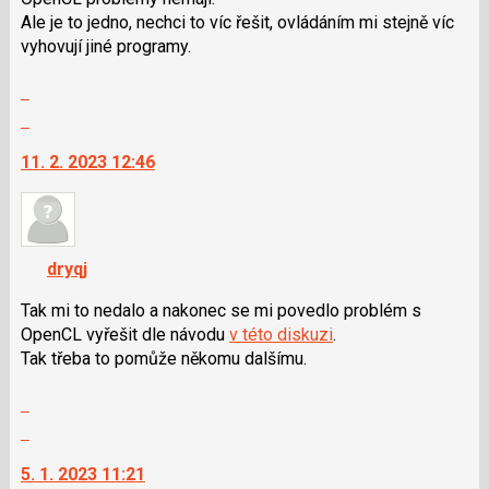
pro
Ale je to jedno, nechci to víc řešit, ovládáním mi stejně víc
následující
vyhovují jiné programy.
a
Zobrazit
P
celé
pro
Skok
vlákno
předchozí
na
11. 2. 2023 12:46
nový
další
názor
nový
názor.
K
navigaci
dryqj
lze
použít
Tak mi to nedalo a nakonec se mi povedlo problém s
i
OpenCL vyřešit dle návodu
v této diskuzi
.
klávesy
Tak třeba to pomůže někomu dalšímu.
N
Zobrazit
pro
celé
následující
Skok
vlákno
a
na
5. 1. 2023 11:21
P
další