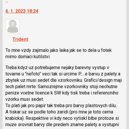
vlákno
na
6. 1. 2023 18:24
další
nový
názor.
K
navigaci
Trident
lze
použít
To mne vzdy zajimalo jako laika jak se to dela u fotek
i
mimo domaci kutilstvi.
klávesy
Treba kdyz uz potrebujeme nejaky barevny vystup v
N
tovarne u "nefoto" veci tak si urcime P.....e barvu z palety a
pro
zbytek uz musi sedet dle vzorkovniku. Grafici/design maji
následující
tech palet mrte. Samozrejme vzorkovniky stoji nechutne
a
penize vcetne licence k SW kdy tisk treba i referencniho
P
vzorku musi sedet.
pro
To plati jak pro papir tak treba pro barvy plastovych dilu.
předchozí
A tiskar uz se podle toho zaridi (pro mne je toto cerna
nový
krabicka). Respektive vi kdy neco vytiskl blbe protoze si
názor
muze srovnat barvy dle predem zname palety a vystupni