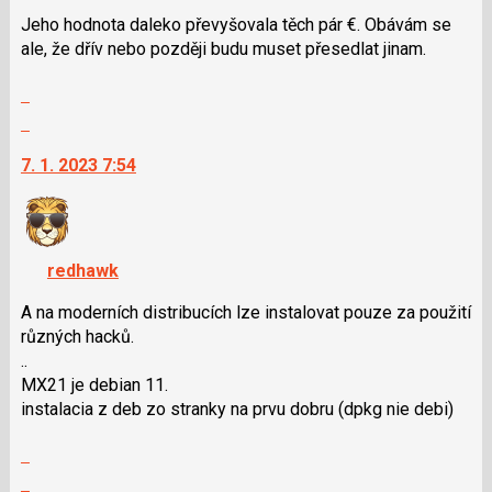
pro
Jeho hodnota daleko převyšovala těch pár €. Obávám se
následující
ale, že dřív nebo později budu muset přesedlat jinam.
a
P
Zobrazit
pro
celé
Skok
předchozí
vlákno
na
nový
7. 1. 2023 7:54
další
názor
nový
názor.
K
navigaci
redhawk
lze
použít
A na moderních distribucích lze instalovat pouze za použití
i
různých hacků.
klávesy
..
N
MX21 je debian 11.
pro
instalacia z deb zo stranky na prvu dobru (dpkg nie debi)
následující
Zobrazit
a
celé
Skok
P