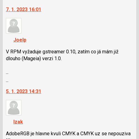
vlákno
na
pro
7. 1. 2023 16:01
další
předchozí
nový
nový
názor.
názor
K
navigaci
Joelp
lze
použít
V RPM vyžaduje gstreamer 0.10, zatím co já mám již
i
dlouho (Mageia) verzi 1.0.
klávesy
Zobrazit
N
celé
pro
Skok
vlákno
následující
na
5. 1. 2023 14:31
a
další
P
nový
pro
názor.
předchozí
K
nový
navigaci
Izak
názor
lze
použít
AdobeRGB je hlavne kvuli CMYK a CMYK uz se nepouziva