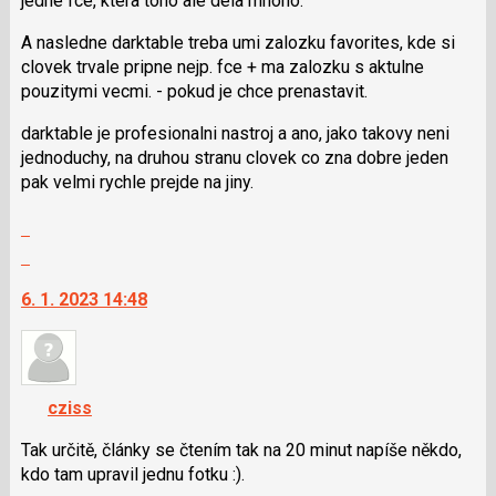
jedne fce, ktera toho ale dela mnoho.
následující
a
A nasledne darktable treba umi zalozku favorites, kde si
P
clovek trvale pripne nejp. fce + ma zalozku s aktulne
pro
pouzitymi vecmi. - pokud je chce prenastavit.
předchozí
nový
darktable je profesionalni nastroj a ano, jako takovy neni
názor
jednoduchy, na druhou stranu clovek co zna dobre jeden
pak velmi rychle prejde na jiny.
Zobrazit
celé
Skok
vlákno
na
6. 1. 2023 14:48
další
nový
názor.
K
navigaci
cziss
lze
použít
Tak určitě, články se čtením tak na 20 minut napíše někdo,
i
kdo tam upravil jednu fotku :).
klávesy