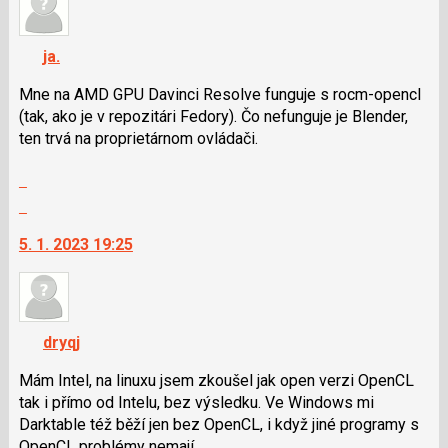
názor.
K
navigaci
ja.
lze
použít
Mne na AMD GPU Davinci Resolve funguje s rocm-opencl
i
(tak, ako je v repozitári Fedory). Čo nefunguje je Blender,
klávesy
ten trvá na proprietárnom ovládači.
N
Zobrazit
pro
celé
následující
Skok
vlákno
a
na
5. 1. 2023 19:25
P
další
pro
nový
předchozí
názor.
nový
K
názor
navigaci
dryqj
lze
použít
Mám Intel, na linuxu jsem zkoušel jak open verzi OpenCL
i
tak i přímo od Intelu, bez výsledku. Ve Windows mi
klávesy
Darktable též běží jen bez OpenCL, i když jiné programy s
N
OpenCL problémy nemají.