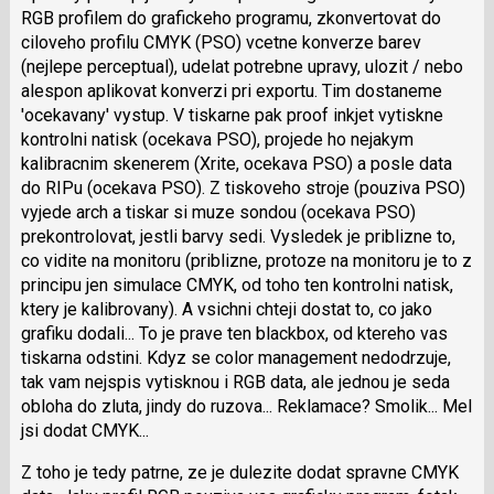
RGB profilem do grafickeho programu, zkonvertovat do
ciloveho profilu CMYK (PSO) vcetne konverze barev
(nejlepe perceptual), udelat potrebne upravy, ulozit / nebo
alespon aplikovat konverzi pri exportu. Tim dostaneme
'ocekavany' vystup. V tiskarne pak proof inkjet vytiskne
kontrolni natisk (ocekava PSO), projede ho nejakym
kalibracnim skenerem (Xrite, ocekava PSO) a posle data
do RIPu (ocekava PSO). Z tiskoveho stroje (pouziva PSO)
vyjede arch a tiskar si muze sondou (ocekava PSO)
prekontrolovat, jestli barvy sedi. Vysledek je priblizne to,
co vidite na monitoru (priblizne, protoze na monitoru je to z
principu jen simulace CMYK, od toho ten kontrolni natisk,
ktery je kalibrovany). A vsichni chteji dostat to, co jako
grafiku dodali... To je prave ten blackbox, od ktereho vas
tiskarna odstini. Kdyz se color management nedodrzuje,
tak vam nejspis vytisknou i RGB data, ale jednou je seda
obloha do zluta, jindy do ruzova... Reklamace? Smolik... Mel
jsi dodat CMYK...
Z toho je tedy patrne, ze je dulezite dodat spravne CMYK