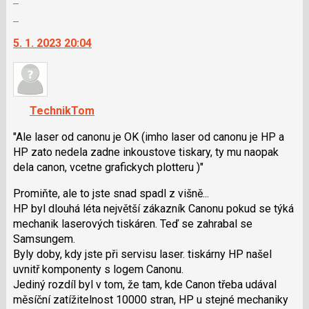
celé
Skok
vlákno
na
5. 1. 2023 20:04
další
nový
názor.
K
navigaci
TechnikTom
lze
použít
"Ale laser od canonu je OK (imho laser od canonu je HP a
i
HP zato nedela zadne inkoustove tiskary, ty mu naopak
klávesy
dela canon, vcetne grafickych plotteru )"
N
Promiňte, ale to jste snad spadl z višně...
pro
HP byl dlouhá léta největší zákazník Canonu pokud se týká
následující
mechanik laserových tiskáren. Teď se zahrabal se
a
Samsungem.
P
Byly doby, kdy jste při servisu laser. tiskárny HP našel
pro
uvnitř komponenty s logem Canonu.
předchozí
Jediný rozdíl byl v tom, že tam, kde Canon třeba udával
nový
měsíční zatížitelnost 10000 stran, HP u stejné mechaniky
názor