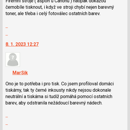
Firemní stroje ( aspoň u Canonu ) naopak dokážou
černobíle tisknout, i když ve stroji chybí nejen barevný
toner, ale třeba i celý fotoválec ostatních barev.
Zobrazit
celé
Skok
vlákno
na
8. 1. 2023 12:27
další
nový
názor.
K
navigaci
MarSik
lze
použít
Ono je to potřeba i pro tisk. Co jsem profiloval domáci
i
tiskárny, tak ty černé inkousty nikdy nejsou dokonale
klávesy
neutrální a tiskárna si tudíž pomáhá pomocí ostatních
N
barev, aby odstranila nežádoucí barevný nádech.
pro
Zobrazit
následující
celé
a
Skok
vlákno
P
na