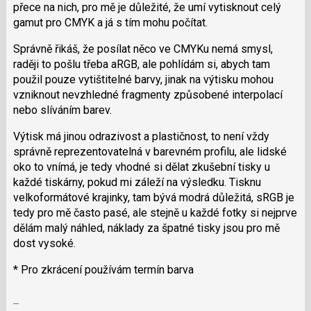
přece na nich, pro mě je důležité, že umí vytisknout celý
gamut pro CMYK a já s tím mohu počítat.
Správně řikáš, že posílat něco ve CMYKu nemá smysl,
raději to pošlu třeba aRGB, ale pohlídám si, abych tam
použil pouze vytištitelné barvy, jinak na výtisku mohou
vzniknout nevzhledné fragmenty způsobené interpolací
nebo slíváním barev.
Výtisk má jinou odrazivost a plastičnost, to není vždy
správně reprezentovatelná v barevném profilu, ale lidské
oko to vnímá, je tedy vhodné si dělat zkušební tisky u
každé tiskárny, pokud mi záleží na výsledku. Tisknu
velkoformátové krajinky, tam bývá modrá důležitá, sRGB je
tedy pro mě často pasé, ale stejně u každé fotky si nejprve
dělám malý náhled, náklady za špatné tisky jsou pro mě
dost vysoké.
* Pro zkrácení používám termín barva
Zobrazit
celé