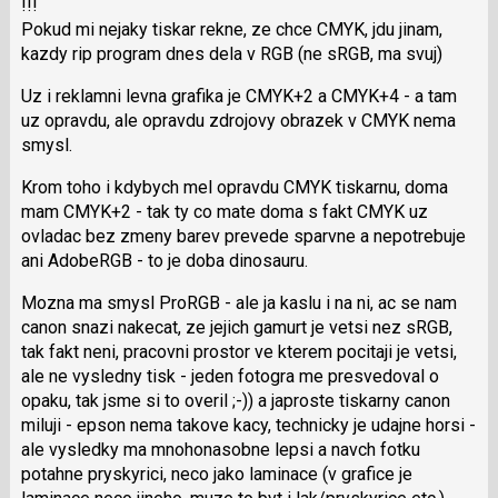
i
!!!
klávesy
Pokud mi nejaky tiskar rekne, ze chce CMYK, jdu jinam,
N
kazdy rip program dnes dela v RGB (ne sRGB, ma svuj)
pro
Uz i reklamni levna grafika je CMYK+2 a CMYK+4 - a tam
následující
uz opravdu, ale opravdu zdrojovy obrazek v CMYK nema
a
smysl.
P
pro
Krom toho i kdybych mel opravdu CMYK tiskarnu, doma
předchozí
mam CMYK+2 - tak ty co mate doma s fakt CMYK uz
nový
ovladac bez zmeny barev prevede sparvne a nepotrebuje
názor
ani AdobeRGB - to je doba dinosauru.
Mozna ma smysl ProRGB - ale ja kaslu i na ni, ac se nam
canon snazi nakecat, ze jejich gamurt je vetsi nez sRGB,
tak fakt neni, pracovni prostor ve kterem pocitaji je vetsi,
ale ne vysledny tisk - jeden fotogra me presvedoval o
opaku, tak jsme si to overil ;-)) a japroste tiskarny canon
miluji - epson nema takove kacy, technicky je udajne horsi -
ale vysledky ma mnohonasobne lepsi a navch fotku
potahne pryskyrici, neco jako laminace (v grafice je