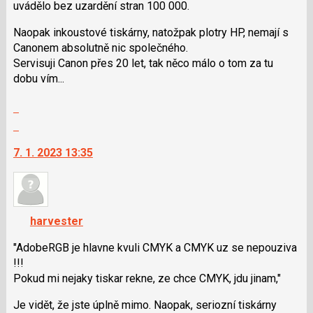
uvádělo bez uzardění stran 100 000.
Naopak inkoustové tiskárny, natožpak plotry HP, nemají s
Canonem absolutně nic společného.
Servisuji Canon přes 20 let, tak něco málo o tom za tu
dobu vím...
Zobrazit
celé
Skok
vlákno
na
7. 1. 2023 13:35
další
nový
názor.
K
navigaci
harvester
lze
použít
"AdobeRGB je hlavne kvuli CMYK a CMYK uz se nepouziva
i
!!!
klávesy
Pokud mi nejaky tiskar rekne, ze chce CMYK, jdu jinam,"
N
Je vidět, že jste úplně mimo. Naopak, seriozní tiskárny
pro