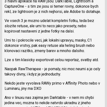
3 hlavni aplikace na RAW jsou: DarkTable, Lightroom a
CaptureOne - s tim ze jsou si temer rovny, dokonce bych
rekl, ze lightroom je z nich nejhorsi, ale Adobe to dotahuje.
Ve vsech 3 je mozno udelat kompletni fotku, teda bez
slozite retuse, ale umi to neco jako presety, nebo
kopirovat nastaveni z jedne fotky na dalsi.
Umi to i pokrocile veci, jak lokalni upravyu, masky, C1
dokonce vrstvy, pak easy retuse ala heling brush nebo
klonovaci razitko, zmeny barev a mnoho dalsiho.
Lze s tim klasicky exportovat celou reportaz, svatby atd.
Naopak RawTherapee - je pomaly, nic moc neumi a je cely
takovy divny, i kdyz je jednoduchy.
Nekdo jeste vyvolava RAWy primo v Affinity Photo nebo v
Luminaru, jiny ma DXO
Ano v linuxu nas zajima jen Darktable - v nem mi chybi
jedina vec, mozna to nekde natvrdo ukradnu z jineho