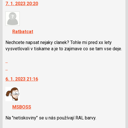
7. 1. 2023 20:20
pro
další
předchozí
nový
nový
názor.
názor
K
navigaci
Ratbatcat
lze
použít
Nechcete napsat nejaky clanek? Tohle mi pred xx lety
i
vysvetlovali v tiskarne a je to zajimave co se tam vse deje.
klávesy
Zobrazit
N
celé
pro
Skok
vlákno
následující
na
6. 1. 2023 21:16
a
další
P
nový
pro
názor.
předchozí
K
nový
navigaci
MSBOSS
názor
lze
použít
Na "netiskoviny" se u nás používají RAL barvy.
i