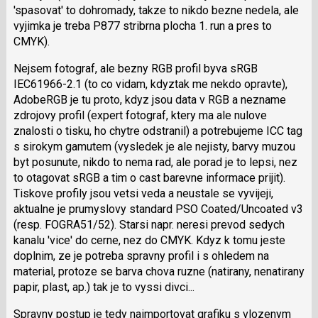
'spasovat' to dohromady, takze to nikdo bezne nedela, ale
vyjimka je treba P877 stribrna plocha 1. run a pres to
CMYK).
Nejsem fotograf, ale bezny RGB profil byva sRGB
IEC61966-2.1 (to co vidam, kdyztak me nekdo opravte),
AdobeRGB je tu proto, kdyz jsou data v RGB a nezname
zdrojovy profil (expert fotograf, ktery ma ale nulove
znalosti o tisku, ho chytre odstranil) a potrebujeme ICC tag
s sirokym gamutem (vysledek je ale nejisty, barvy muzou
byt posunute, nikdo to nema rad, ale porad je to lepsi, nez
to otagovat sRGB a tim o cast barevne informace prijit).
Tiskove profily jsou vetsi veda a neustale se vyvijeji,
aktualne je prumyslovy standard PSO Coated/Uncoated v3
(resp. FOGRA51/52). Starsi napr. neresi prevod sedych
kanalu 'vice' do cerne, nez do CMYK. Kdyz k tomu jeste
doplnim, ze je potreba spravny profil i s ohledem na
material, protoze se barva chova ruzne (natirany, nenatirany
papir, plast, ap.) tak je to vyssi divci...
Spravny postup je tedy naimportovat grafiku s vlozenym