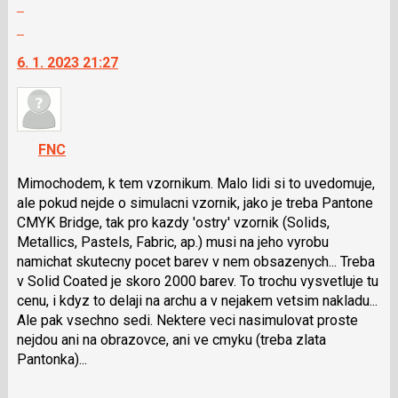
Zobrazit
klávesy
celé
N
Skok
vlákno
pro
na
6. 1. 2023 21:27
následující
další
a
nový
P
názor.
pro
K
předchozí
navigaci
FNC
nový
lze
názor
použít
Mimochodem, k tem vzornikum. Malo lidi si to uvedomuje,
i
ale pokud nejde o simulacni vzornik, jako je treba Pantone
klávesy
CMYK Bridge, tak pro kazdy 'ostry' vzornik (Solids,
N
Metallics, Pastels, Fabric, ap.) musi na jeho vyrobu
pro
namichat skutecny pocet barev v nem obsazenych... Treba
následující
v Solid Coated je skoro 2000 barev. To trochu vysvetluje tu
a
cenu, i kdyz to delaji na archu a v nejakem vetsim nakladu...
P
Ale pak vsechno sedi. Nektere veci nasimulovat proste
pro
nejdou ani na obrazovce, ani ve cmyku (treba zlata
předchozí
Pantonka)...
nový
Zobrazit
názor