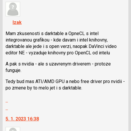
nový
názor.
K
navigaci
Izak
lze
použít
Mam zkusenosti s darktable a OpneCL s intel
i
integrovanou grafikou - kde davam i intel knihovny,
klávesy
darktable ale jede i s open verzi, naopak DaVinci video
N
editor NE - vyzaduje knihovny pro OpenCL od intelu
pro
A pak s nvidia - ale s uzavrenym driverem - protoze
následující
funguje.
a
P
Tedy bud mas ATI/AMD GPU a nebo free driver pro nvidii -
pro
po zmene by to melo jet i s darktable.
předchozí
nový
Zobrazit
názor
celé
Skok
vlákno
na
5. 1. 2023 16:38
další
nový