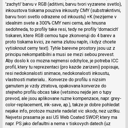
'zachyti' barvu v RGB (aditivni, barvu tvori vyzarene svetlo),
nový
inkoustova tiskarna pouziva inkousty CMY (substrakntivni,
názor
barvu tvori svetlo odrazene od inkoustu) +K (nezijeme v
idealnim svete a 300% CMY neni cerna, ale hnusna
sedohneda, to profily take resi, tedy ne profily 'domacich'
tiskaren, ktere RGB cernou tupe zkonveruji do 4 barev a
proto tiskarna kvici, ze nema zlutou napln, i kdyz chcete
vytisknout cerny text). Tyhle barevne prostory jsou uz z
principu nekompatibilni a musi se mezi sebou prevest.
Aby doslo k co mozna nejmensi odchylce, je potreba ICC
profil, ktery tu reprezentaci (pro kazde zarizeni) popisuje,
resi nedokonalosti snimace, nedokonalosti inkoustu,
vlastnosti materialu... Konverze do profilu s nizsim
gamutem je vzdy ztratova, opakovana konverze do
stejneho profilu obcas take (vetsinou nejde jen o tupy
prevod, ale jsou aplikovane ruzne kompenzace, napr. grey-
color-replacement, ink-save, ap.), takze je dobre pohledat
nejake info, protoze muzete nadelat vic skody, nez uzitku.
Nejvetsi prasarna je asi US Web Coated SWOP, ktery ma
napr. PS jako defaultni a nema v tiskovych datech (uz