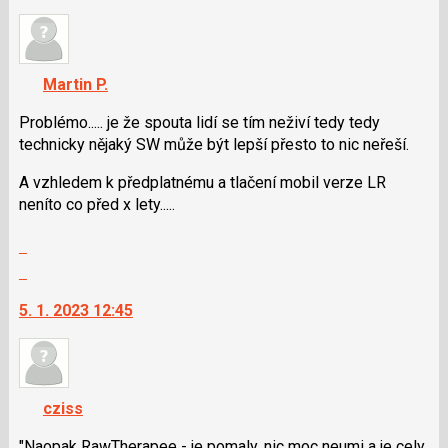
pro
nový
předchozí
názor.
nový
K
názor
navigaci
Martin P.
lze
použít
Problémo..... je že spouta lidí se tím neživí tedy tedy
i
technicky nějaký SW může být lepší přesto to nic neřeší.
klávesy
A vzhledem k předplatnému a tlačení mobil verze LR
N
neníto co před x lety.....
pro
následující
Zobrazit
a
celé
Skok
P
vlákno
na
pro
5. 1. 2023 12:45
další
předchozí
nový
nový
názor.
názor
K
navigaci
cziss
lze
použít
"Naopak RawTherapee - je pomaly, nic moc neumi a je cely