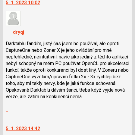
5. 1. 2023 10:02
další
nový
názor.
K
navigaci
dryqj
lze
použít
Darktablu fandím, jistý čas jsem ho používal, ale oproti
i
CaptureOne nebo Zoner X je jeho ovládání pro mně
klávesy
nepřehledné, neintuitivní, navíc jako jediný z těchto aplikací
N
nebyl schopný na mém PC používat OpenCL pro akceleraci
pro
funkcí, takže oproti konkurenci byl dost líný. V Zoneru nebo
následující
CaptureOne vyvolám/upravím fotku 2x - 3x rychleji bez
a
toho, aby mi tekly nervy, kde je jaká funkce schovaná.
P
Opakovaně Darktablu dávám šanci, třeba když vyjde nová
pro
verze, ale zatím na konkurenci nemá.
předchozí
Zobrazit
nový
celé
názor
Skok
vlákno
na
5. 1. 2023 14:42
další