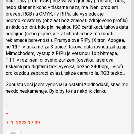
data. Jaky profil RGB pouziva vas graficky program, fotak,
nebo skener nikoho v tiskarne nezajima. Neni problem
prevest RGB na CMYK, i v RIPu, ale vysledek je
nepredikovatelny (obzlast bez znalosti zdrojoveho profilu)
a nikdo solidni, kdo plni nejakou ISO certifikaci, takova data
neprijme (nebo prijme, ale v tichosti a bez moznosti
reklamace barevnosti). Prumyslove RIPy (Xitron, Apogee,
ne 'RIP' v tiskarne za 3 tisice) takova data rovnou zahazuji.
Mimochodem, vystup z RIPu je vetsinou 1bit bitmapa,
TIFF, v rozliseni ciloveho zarizeni (osvitka, laserova
tiskarna pro digitalni tisk, vyvojka, bezne 2400dpi, i vice)
pro kazdou separaci zvlast, takze cerna/bila, RGB tezko...
Spoustu veci jsem vynechal a ostatni zjednodusil, snad me
nekdo neukamenuje. Bylo by to na nekolik clanku.
Zobrazit
celé
Skok
vlákno
na
7. 1. 2023 17:09
další
nový