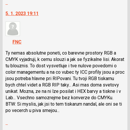
Skok
vlákno
na
5. 1. 2023 19:11
další
nový
názor.
K
navigaci
FNC
lze
použít
Ty nemas absolutne poneti, co barevne prostory RGB a
i
CMYK vyjadruji, k cemu slouzi a jak se fyzikalne lisi. Akorat
klávesy
tu blouznis. To dost vysvetluje i tve nulove povedomi o
N
color managementu a na co vubec ty ICC profily jsou a proc
pro
jsou potreba hlavne pri RIPovani. Tu tvoji RGB tiskarnu
následující
bych chtel videt a RGB RIP taky... Asi mas doma svetovy
a
unikat. Mozna, ze na ni lze posilat i HEX barvy a tiskne i v
P
Lab... Vsechno samozrejme bez konverze do CMYKu.
pro
BTW: Si myslis, jak jsi to tem tiskarum nandal, ale oni se ti
předchozí
po vecerch u piva smejou...
nový
Zobrazit
názor
celé
Skok