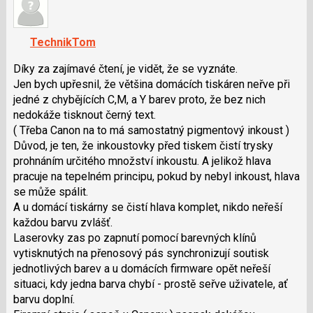
názor.
K
navigaci
TechnikTom
lze
použít
Díky za zajímavé čtení, je vidět, že se vyznáte.
i
Jen bych upřesnil, že většina domácích tiskáren neřve při
klávesy
jedné z chybějících C,M, a Y barev proto, že bez nich
N
nedokáže tisknout černý text.
pro
( Třeba Canon na to má samostatný pigmentový inkoust )
následující
Důvod, je ten, že inkoustovky před tiskem čistí trysky
a
prohnáním určitého množství inkoustu. A jelikož hlava
P
pracuje na tepelném principu, pokud by nebyl inkoust, hlava
pro
se může spálit.
předchozí
A u domácí tiskárny se čistí hlava komplet, nikdo neřeší
nový
každou barvu zvlášť.
názor
Laserovky zas po zapnutí pomocí barevných klínů
vytisknutých na přenosový pás synchronizují soutisk
jednotlivých barev a u domácích firmware opět neřeší
situaci, kdy jedna barva chybí - prostě seřve uživatele, ať
barvu doplní.