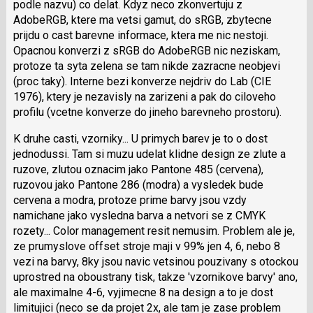
podle nazvu) co delat. Kdyz neco zkonvertuju z
AdobeRGB, ktere ma vetsi gamut, do sRGB, zbytecne
prijdu o cast barevne informace, ktera me nic nestoji.
Opacnou konverzi z sRGB do AdobeRGB nic neziskam,
protoze ta syta zelena se tam nikde zazracne neobjevi
(proc taky). Interne bezi konverze nejdriv do Lab (CIE
1976), ktery je nezavisly na zarizeni a pak do ciloveho
profilu (vcetne konverze do jineho barevneho prostoru).
K druhe casti, vzorniky... U primych barev je to o dost
jednodussi. Tam si muzu udelat klidne design ze zlute a
ruzove, zlutou oznacim jako Pantone 485 (cervena),
ruzovou jako Pantone 286 (modra) a vysledek bude
cervena a modra, protoze prime barvy jsou vzdy
namichane jako vysledna barva a netvori se z CMYK
rozety... Color management resit nemusim. Problem ale je,
ze prumyslove offset stroje maji v 99% jen 4, 6, nebo 8
vezi na barvy, 8ky jsou navic vetsinou pouzivany s otockou
uprostred na oboustrany tisk, takze 'vzornikove barvy' ano,
ale maximalne 4-6, vyjimecne 8 na design a to je dost
limitujici (neco se da projet 2x, ale tam je zase problem