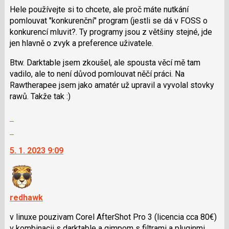
Hele používejte si to chcete, ale proč máte nutkání
N
pomlouvat "konkurenční" program (jestli se dá v FOSS o
pro
konkurencí mluvit?. Ty programy jsou z většiny stejné, jde
následující
jen hlavně o zvyk a preference uživatele.
a
P
Btw. Darktable jsem zkoušel, ale spousta věcí mě tam
pro
vadilo, ale to není důvod pomlouvat něčí práci. Na
předchozí
Rawtherapee jsem jako amatér už upravil a vyvolal stovky
nový
rawů. Takže tak :)
názor
Zobrazit
celé
Skok
vlákno
na
5. 1. 2023 9:09
další
nový
názor.
K
navigaci
redhawk
lze
v linuxe pouzivam Corel AfterShot Pro 3 (licencia cca 80€)
použít
v kombinacii s darktable a gimpom s filtrami a pluginmi