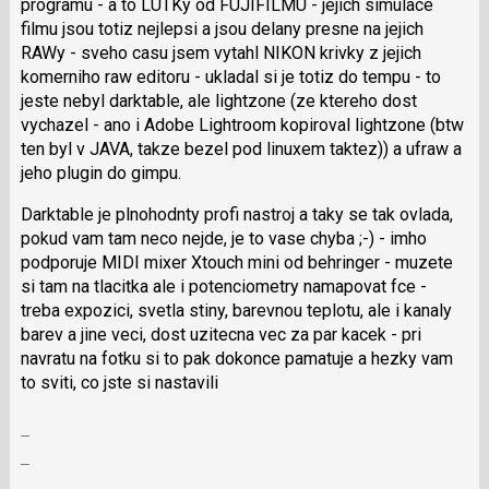
programu - a to LUTKy od FUJIFILMU - jejich simulace
filmu jsou totiz nejlepsi a jsou delany presne na jejich
RAWy - sveho casu jsem vytahl NIKON krivky z jejich
komerniho raw editoru - ukladal si je totiz do tempu - to
jeste nebyl darktable, ale lightzone (ze ktereho dost
vychazel - ano i Adobe Lightroom kopiroval lightzone (btw
ten byl v JAVA, takze bezel pod linuxem taktez)) a ufraw a
jeho plugin do gimpu.
Darktable je plnohodnty profi nastroj a taky se tak ovlada,
pokud vam tam neco nejde, je to vase chyba ;-) - imho
podporuje MIDI mixer Xtouch mini od behringer - muzete
si tam na tlacitka ale i potenciometry namapovat fce -
treba expozici, svetla stiny, barevnou teplotu, ale i kanaly
barev a jine veci, dost uzitecna vec za par kacek - pri
navratu na fotku si to pak dokonce pamatuje a hezky vam
to sviti, co jste si nastavili
Zobrazit
celé
Skok
vlákno
na