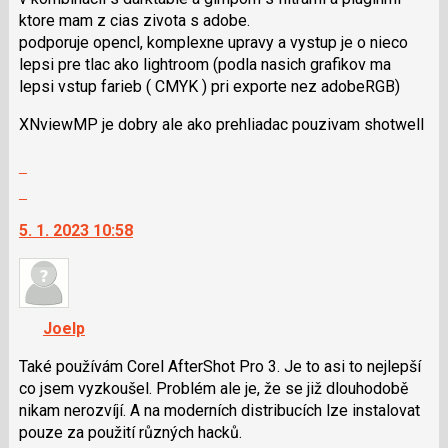
i
ktore mam z cias zivota s adobe.
klávesy
podporuje opencl, komplexne upravy a vystup je o nieco
N
lepsi pre tlac ako lightroom (podla nasich grafikov ma
pro
lepsi vstup farieb ( CMYK ) pri exporte nez adobeRGB)
následující
a
XNviewMP je dobry ale ako prehliadac pouzivam shotwell
P
pro
Zobrazit
předchozí
celé
Skok
nový
vlákno
na
názor
5. 1. 2023 10:58
další
nový
názor.
K
navigaci
Joelp
lze
použít
Také používám Corel AfterShot Pro 3. Je to asi to nejlepší
i
co jsem vyzkoušel. Problém ale je, že se již dlouhodobě
klávesy
nikam nerozvíjí. A na moderních distribucích lze instalovat
N
pouze za použití různých hacků.