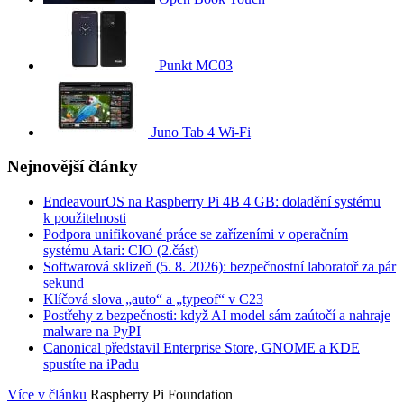
Punkt MC03
Juno Tab 4 Wi-Fi
Nejnovější články
EndeavourOS na Raspberry Pi 4B 4 GB: doladění systému
k použitelnosti
Podpora unifikované práce se zařízeními v operačním
systému Atari: CIO (2.část)
Softwarová sklizeň (5. 8. 2026): bezpečnostní laboratoř za pár
sekund
Klíčová slova „auto“ a „typeof“ v C23
Postřehy z bezpečnosti: když AI model sám zaútočí a nahraje
malware na PyPI
Canonical představil Enterprise Store, GNOME a KDE
spustíte na iPadu
Více v článku
Raspberry Pi Foundation