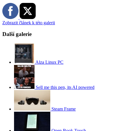
Zobrazit článek k této galerii
Další galerie
Alza Linux PC
Sell me this pen, its AI powered
Steam Frame
Open Book Touch