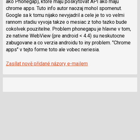
ako Phonegap), ktore maju poskytovat API ako maju
chrome apps. Tuto info autor naozaj mohol spomenut.
Google sa k tomu nijako nevyjadril a cele je to vo velmi
rannom stadiu vyvoja takze o mesiac z toho tazko bude
cokolvek pouzitelne. Problem phonegapu je hlavne v tom,
ze nativne WebView (pre android < 4.4) su neskutocne
zabugovane a co verzia androidu to iny problem. "Chrome
apps" v tejto forme toto ale vobec neriesia.
Zasílat nově přidané názory e-mailem