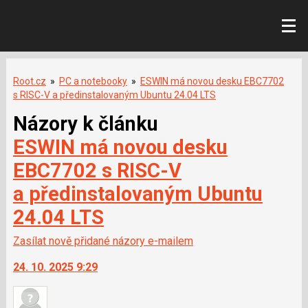
Root.cz
»
PC a notebooky
»
ESWIN má novou desku EBC7702
s RISC-V a předinstalovaným Ubuntu 24.04 LTS
Názory k článku
ESWIN má novou desku
EBC7702 s RISC-V
a předinstalovaným Ubuntu
24.04 LTS
Zasílat nově přidané názory e-mailem
24. 10. 2025 9:29