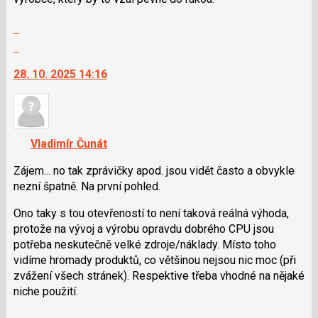
a
Zobrazit
P
celé
pro
Skok
vlákno
předchozí
na
28. 10. 2025 14:16
nový
další
názor
nový
názor.
K
navigaci
Vladimír Čunát
lze
použít
Zájem... no tak zprávičky apod. jsou vidět často a obvykle
i
nezní špatně. Na první pohled.
klávesy
Ono taky s tou otevřeností to není taková reálná výhoda,
N
protože na vývoj a výrobu opravdu dobrého CPU jsou
pro
potřeba neskutečně velké zdroje/náklady. Místo toho
následující
vidíme hromady produktů, co většinou nejsou nic moc (při
a
zvážení všech stránek). Respektive třeba vhodné na nějaké
P
niche použití.
pro
předchozí
Zobrazit