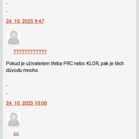
nový
celé
Skok
názor
vlákno
na
24. 10. 2025 9:47
další
nový
názor.
K
navigaci
????????????
lze
použít
Pokud je uživatelem třeba PRC nebo KLDR, pak je těch
i
důvodu mnoho.
klávesy
Zobrazit
N
celé
pro
Skok
vlákno
následující
na
24. 10. 2025 10:00
a
další
P
nový
pro
názor.
předchozí
K
nový
navigaci
cc
názor
lze