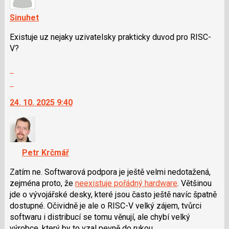
Sinuhet
Existuje uz nejaky uzivatelsky prakticky duvod pro RISC-
V?
Zobrazit
celé
Skok
vlákno
na
24. 10. 2025 9:40
další
nový
názor.
K
navigaci
Petr Krčmář
lze
použít
Zatím ne. Softwarová podpora je ještě velmi nedotažená,
i
zejména proto, že
neexistuje pořádný hardware
. Většinou
klávesy
jde o vývojářské desky, které jsou často ještě navíc špatně
N
dostupné. Očividně je ale o RISC-V velký zájem, tvůrci
pro
softwaru i distribucí se tomu věnují, ale chybí velký
následující
výrobce, který by to vzal pevně do rukou.