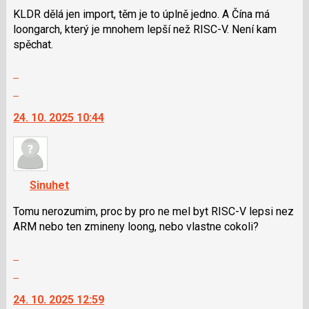
použít
KLDR dělá jen import, těm je to úplně jedno. A Čína má
i
loongarch, který je mnohem lepší než RISC-V. Není kam
klávesy
spěchat.
N
Zobrazit
pro
celé
následující
Skok
vlákno
a
na
24. 10. 2025 10:44
P
další
pro
nový
předchozí
názor.
nový
K
názor
navigaci
Sinuhet
lze
použít
Tomu nerozumim, proc by pro ne mel byt RISC-V lepsi nez
i
ARM nebo ten zmineny loong, nebo vlastne cokoli?
klávesy
Zobrazit
N
celé
pro
Skok
vlákno
následující
na
24. 10. 2025 12:59
a
další