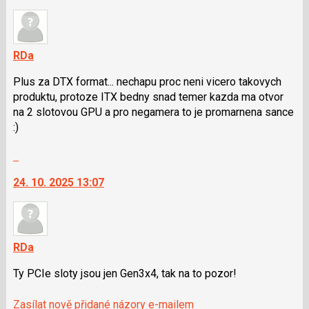
P
nový
pro
názor.
předchozí
K
nový
navigaci
RDa
názor
lze
Plus za DTX format... nechapu proc neni vicero takovych
použít
produktu, protoze ITX bedny snad temer kazda ma otvor
i
na 2 slotovou GPU a pro negamera to je promarnena sance
klávesy
:)
N
pro
Skok
následující
na
a
24. 10. 2025 13:07
další
P
nový
pro
názor.
předchozí
K
nový
navigaci
RDa
názor
lze
Ty PCIe sloty jsou jen Gen3x4, tak na to pozor!
použít
i
Zasílat nově přidané názory e-mailem
klávesy