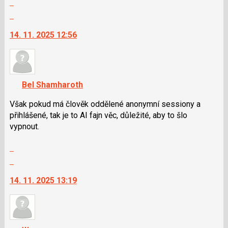
a
celé
Skok
P
vlákno
na
pro
14. 11. 2025 12:56
další
předchozí
nový
nový
názor.
názor
K
navigaci
Bel Shamharoth
lze
použít
Však pokud má člověk oddělené anonymní sessiony a
i
přihlášené, tak je to AI fajn věc, důležité, aby to šlo
klávesy
vypnout.
N
Zobrazit
pro
celé
následující
Skok
vlákno
a
na
14. 11. 2025 13:19
P
další
pro
nový
předchozí
názor.
nový
K
názor
navigaci