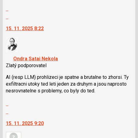
a
Zobrazit
P
celé
pro
Skok
vlákno
předchozí
na
15. 11. 2025 8:22
nový
další
názor
nový
názor.
K
navigaci
Ondra Satai Nekola
lze
Zlatý podporovatel
použít
i
AI (resp LLM) prohlizeci je spatne a brutalne to zhorsi. Ty
klávesy
exfiltracni utoky ted leti jeden za druhym a jsou naprosto
N
nesrovnatelne s problemy, co byly do ted.
pro
Zobrazit
následující
celé
a
Skok
vlákno
P
na
15. 11. 2025 9:20
pro
další
předchozí
nový
nový
názor.