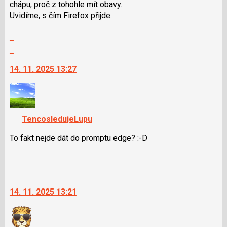
chápu, proč z tohohle mít obavy.
Uvidíme, s čím Firefox přijde.
Zobrazit
celé
Skok
vlákno
na
14. 11. 2025 13:27
další
nový
názor.
K
navigaci
TencosledujeLupu
lze
použít
To fakt nejde dát do promptu edge? :-D
i
Zobrazit
klávesy
celé
N
Skok
vlákno
pro
na
14. 11. 2025 13:21
následující
další
a
nový
P
názor.
pro
K