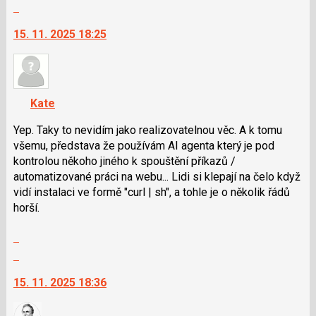
celé
Skok
a
vlákno
na
P
15. 11. 2025 18:25
další
pro
nový
předchozí
názor.
nový
K
názor
navigaci
Kate
lze
použít
Yep. Taky to nevidím jako realizovatelnou věc. A k tomu
i
všemu, představa že používám AI agenta který je pod
klávesy
kontrolou někoho jiného k spouštění příkazů /
N
automatizované práci na webu... Lidi si klepají na čelo když
pro
vidí instalaci ve formě "curl | sh", a tohle je o několik řádů
následující
horší.
a
Zobrazit
P
celé
pro
Skok
vlákno
předchozí
na
15. 11. 2025 18:36
nový
další
názor
nový
názor.