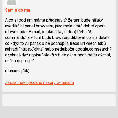
K
navigaci
Sam a do ma
lze
A co si pod tím máme představit? že tam bude nějaký
použít
nvertikální panel browseru, jako měla stará dobrá opera
i
(downloads, E-mail, bookmarks, notes) třeba "AI
klávesy
commands" a v tom budu browseru diktovat co má dělat?
N
co když to AI panák blbě pochopí a třeba url všech tabů
pro
nahradí "https://okna" nebo nedejbože google.comsear­ch?
následující
q=okna když napíšu "otevři všude okna, nedá se tu dýchat,
a
dušan si prdnul"
P
pro
(dušan=ajťák)
předchozí
nový
Zasílat nově přidané názory e-mailem
názor