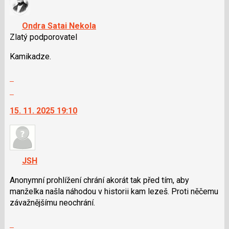
K
navigaci
Ondra Satai Nekola
lze
Zlatý podporovatel
použít
i
Kamikadze.
klávesy
Zobrazit
N
celé
pro
Skok
vlákno
následující
na
15. 11. 2025 19:10
a
další
P
nový
pro
názor.
předchozí
K
nový
navigaci
JSH
názor
lze
použít
Anonymní prohlížení chrání akorát tak před tím, aby
i
manželka našla náhodou v historii kam lezeš. Proti něčemu
klávesy
závažnějšímu neochrání.
N
Zobrazit
pro