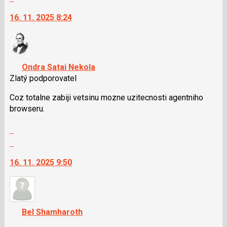
vlákno
na
16. 11. 2025 8:24
další
nový
názor.
K
navigaci
Ondra Satai Nekola
lze
Zlatý podporovatel
použít
i
Coz totalne zabiji vetsinu mozne uzitecnosti agentniho
klávesy
browseru.
N
Zobrazit
pro
celé
následující
Skok
vlákno
a
na
16. 11. 2025 9:50
P
další
pro
nový
předchozí
názor.
nový
K
názor
navigaci
Bel Shamharoth
lze