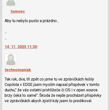
předchozí
K
nový
navigaci
tomvec
názor
lze
použít
Aby tu nebylo pusto a prázdno...
i
Zobrazit
klávesy
celé
N
Skok
vlákno
pro
na
14. 11. 2025 11:30
následující
další
a
nový
P
názor.
pro
K
předchozí
navigaci
technomaniak
nový
lze
Tak rok, dva, tři zpět co jsme tu ve zprávičkách řešily
názor
použít
Copilota v EDGE jsem myslím napsal příspěvek v tomto
i
duchu," že vás ostatní prohlížeče či OS i v open source
klávesy
brzy čeká to samé". Škoda že nejde procházet příspěvky
N
ve zprávičkách abych zjistil kdy jsem to predikoval.
pro
následující
Zobrazit