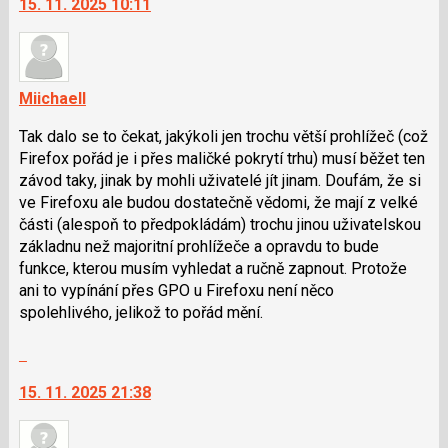
15. 11. 2025 10:11
a
další
P
nový
pro
názor.
předchozí
K
nový
navigaci
Miichaell
názor
lze
Tak dalo se to čekat, jakýkoli jen trochu větší prohlížeč (což
použít
Firefox pořád je i přes maličké pokrytí trhu) musí běžet ten
i
závod taky, jinak by mohli uživatelé jít jinam. Doufám, že si
klávesy
ve Firefoxu ale budou dostatečně vědomi, že mají z velké
N
části (alespoň to předpokládám) trochu jinou uživatelskou
pro
základnu než majoritní prohlížeče a opravdu to bude
následující
funkce, kterou musím vyhledat a ručně zapnout. Protože
a
ani to vypínání přes GPO u Firefoxu není něco
P
spolehlivého, jelikož to pořád mění.
pro
předchozí
Skok
nový
na
názor
15. 11. 2025 21:38
další
nový
názor.