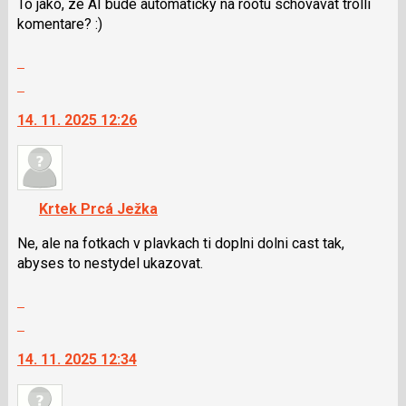
To jako, ze AI bude automaticky na rootu schovavat trolli
komentare? :)
Zobrazit
celé
Skok
vlákno
na
14. 11. 2025 12:26
další
nový
názor.
K
navigaci
Krtek Prcá Ježka
lze
použít
Ne, ale na fotkach v plavkach ti doplni dolni cast tak,
i
abyses to nestydel ukazovat.
klávesy
Zobrazit
N
celé
pro
Skok
vlákno
následující
na
14. 11. 2025 12:34
a
další
P
nový
pro
názor.