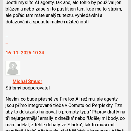
použít
Jestli myslíte AI agenty, tak ano, ale tohle by používal jen
i
blázen a nebo zase si to pustit jen tam, kde mu to strpím,
klávesy
ale pořád tam máte analýzu textu, vyhledávání a
N
dotazování a spoustu malých užitečností.
pro
Zobrazit
následující
celé
a
Skok
vlákno
P
na
16. 11. 2025 10:34
pro
další
předchozí
nový
nový
názor.
názor
K
navigaci
Michal Šmucr
lze
Stříbrný podporovatel
použít
i
Nevím, co bude přesně ve Firefox AI režimu, ale agenty
klávesy
jsou přímo integrované třeba v Cometu od Perplexity. Tzn.
N
aby to dokázalo fungovat s prompty typu "Připrav drafty na
pro
tři nejurgentnější emaily z dneška" nebo "Udělej mi body, co
následující
mám udělat, z téhle debaty ve Slacku", tak to musí mít
a