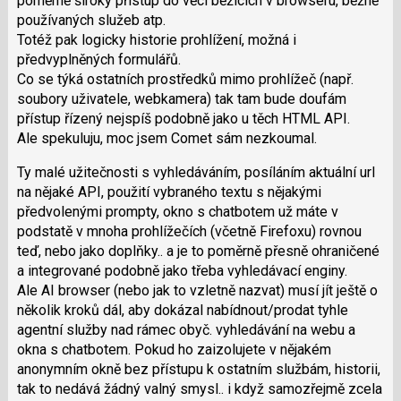
poměrně široký přístup do věcí běžících v browseru, běžně
P
používaných služeb atp.
pro
Totéž pak logicky historie prohlížení, možná i
předchozí
předvyplněných formulářů.
nový
Co se týká ostatních prostředků mimo prohlížeč (např.
názor
soubory uživatele, webkamera) tak tam bude doufám
přístup řízený nejspíš podobně jako u těch HTML API.
Ale spekuluju, moc jsem Comet sám nezkoumal.
Ty malé užitečnosti s vyhledáváním, posíláním aktuální url
na nějaké API, použití vybraného textu s nějakými
předvolenými prompty, okno s chatbotem už máte v
podstatě v mnoha prohlížečích (včetně Firefoxu) rovnou
teď, nebo jako doplňky.. a je to poměrně přesně ohraničené
a integrované podobně jako třeba vyhledávací enginy.
Ale AI browser (nebo jak to vzletně nazvat) musí jít ještě o
několik kroků dál, aby dokázal nabídnout/prodat tyhle
agentní služby nad rámec obyč. vyhledávání na webu a
okna s chatbotem. Pokud ho zaizolujete v nějakém
anonymním okně bez přístupu k ostatním službám, historii,
tak to nedává žádný valný smysl.. i když samozřejmě zcela