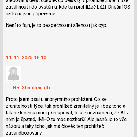
sledovat a dělat cokoliv, co děláš ty v prohlížeči, ale může
N
zasáhnout i do systému, kde ten prohlížeč běží. Dnešní OS
pro
na to nejsou připravené.
následující
Není to fajn, je to bezpečnostní šílenost jak cyp.
a
P
Zobrazit
pro
celé
Skok
předchozí
vlákno
na
nový
14. 11. 2025 18:10
další
názor
nový
názor.
K
navigaci
Bel Shamharoth
lze
použít
Proto jsem psal u anonymního prohlížení. Co se
i
zranitelností týče, tak prohlížeč zranitelný je i bez toho a
klávesy
tak se k němu musí přistupovat, to ale neznamená, že AI v
N
něm je špatné, IMHO to moc nezhorší. Ale jasně, je to věc
pro
názoru a taky toho, jak má člověk ten prohlížeč
následující
zasandboxovaný.