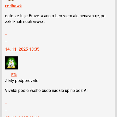
předchozí
navigaci
redhawk
nový
lze
este ze tu je Brave. a ano o Leo viem ale nenavrhuje, po
názor
použít
zakliknuti neotravovat
i
klávesy
Zobrazit
N
celé
Skok
pro
vlákno
na
následující
14. 11. 2025 13:35
další
a
nový
P
názor.
pro
K
předchozí
navigaci
nový
Fík
lze
názor
Zlatý podporovatel
použít
i
Vivaldi podle všeho bude nadále úplně bez AI.
klávesy
Zobrazit
N
celé
pro
Skok
vlákno
následující
na