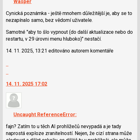
Wasper
lze
použít
Cynická poznámka - ještě mnohem důležitější je, aby se to
i
nezapínalo samo, bez vědomí uživatele.
klávesy
Samotné "aby to šlo vypnout (do další aktualizace nebo do
N
restartu, v 29 úrovni menu hluboko)" nestačí.
pro
následující
14. 11. 2025, 13:21 editováno autorem komentáře
a
P
Zobrazit
pro
celé
Skok
předchozí
vlákno
na
nový
14. 11. 2025 17:02
další
názor
nový
názor.
K
navigaci
Uncaught ReferenceError:
lze
použít
fajn? Zatím to u těch AI prohlížečů nevypadá a je tady
i
naprostá exploze zranitelností. Nejen, že cizí strana může
klávesy