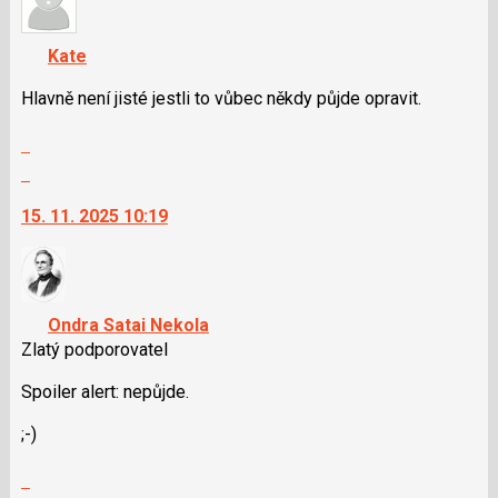
názor
K
navigaci
Kate
lze
použít
Hlavně není jisté jestli to vůbec někdy půjde opravit.
i
Zobrazit
klávesy
celé
N
Skok
vlákno
pro
na
15. 11. 2025 10:19
následující
další
a
nový
P
názor.
pro
K
předchozí
navigaci
Ondra Satai Nekola
nový
lze
Zlatý podporovatel
názor
použít
i
Spoiler alert: nepůjde.
klávesy
;-)
N
pro
Zobrazit
následující