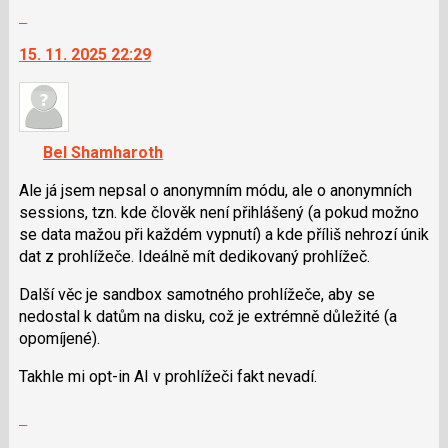
celé
následující
Skok
vlákno
a
na
15. 11. 2025 22:29
P
další
pro
nový
předchozí
názor.
nový
K
názor
navigaci
Bel Shamharoth
lze
použít
Ale já jsem nepsal o anonymním módu, ale o anonymních
i
sessions, tzn. kde člověk není přihlášený (a pokud možno
klávesy
se data mažou při každém vypnutí) a kde příliš nehrozí únik
N
dat z prohlížeče. Ideálně mít dedikovaný prohlížeč.
pro
Další věc je sandbox samotného prohlížeče, aby se
následující
nedostal k datům na disku, což je extrémně důležité (a
a
opomíjené).
P
pro
Takhle mi opt-in AI v prohlížeči fakt nevadí.
předchozí
nový
Zobrazit
názor
celé
Skok