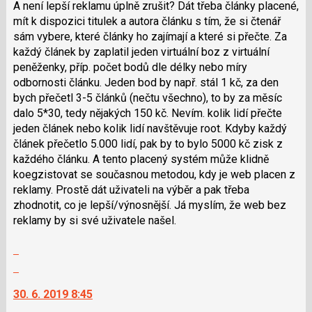
použít
A není lepší reklamu úplně zrušit? Dát třeba články placené,
i
mít k dispozici titulek a autora článku s tím, že si čtenář
klávesy
sám vybere, které články ho zajímají a které si přečte. Za
N
každý článek by zaplatil jeden virtuální boz z virtuální
pro
peněženky, příp. počet bodů dle délky nebo míry
následující
odbornosti článku. Jeden bod by např. stál 1 kč, za den
a
bych přečetl 3-5 článků (nečtu všechno), to by za měsíc
P
dalo 5*30, tedy nějakých 150 kč. Nevím. kolik lidí přečte
pro
jeden článek nebo kolik lidí navštěvuje root. Kdyby každý
předchozí
článek přečetlo 5.000 lidí, pak by to bylo 5000 kč zisk z
nový
každého článku. A tento placený systém může klidně
názor
koegzistovat se současnou metodou, kdy je web placen z
reklamy. Prostě dát uživateli na výběr a pak třeba
zhodnotit, co je lepší/výnosnější. Já myslím, že web bez
reklamy by si své uživatele našel.
Zobrazit
celé
Skok
vlákno
na
30. 6. 2019 8:45
další
nový