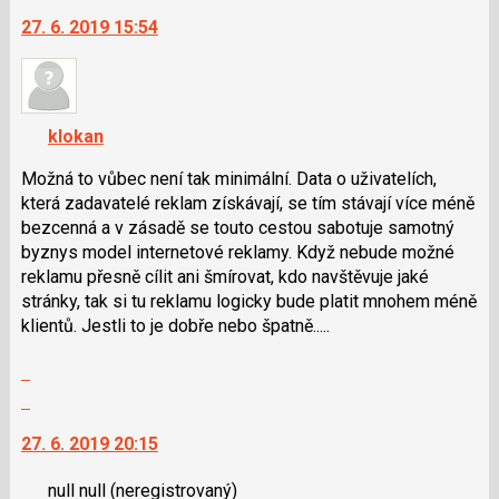
a
na
27. 6. 2019 15:54
P
další
pro
nový
předchozí
názor.
nový
K
názor
navigaci
klokan
lze
použít
Možná to vůbec není tak minimální. Data o uživatelích,
i
která zadavatelé reklam získávají, se tím stávají více méně
klávesy
bezcenná a v zásadě se touto cestou sabotuje samotný
N
byznys model internetové reklamy. Když nebude možné
pro
reklamu přesně cílit ani šmírovat, kdo navštěvuje jaké
následující
stránky, tak si tu reklamu logicky bude platit mnohem méně
a
klientů. Jestli to je dobře nebo špatně.....
P
Zobrazit
pro
celé
předchozí
Skok
vlákno
nový
na
27. 6. 2019 20:15
názor
další
nový
null null
(neregistrovaný)
názor.