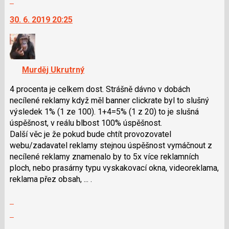
vlákno
následující
na
30. 6. 2019 20:25
a
další
P
nový
pro
názor.
předchozí
K
nový
navigaci
Murděj Ukrutrný
názor
lze
použít
4 procenta je celkem dost. Strášně dávno v dobách
i
necílené reklamy když měl banner clickrate byl to slušný
klávesy
výsledek 1% (1 ze 100). 1+4=5% (1 z 20) to je slušná
N
úspěšnost, v reálu blbost 100% úspěšnost.
pro
Další věc je že pokud bude chtít provozovatel
následující
webu/zadavatel reklamy stejnou úspěšnost vymáčnout z
a
necílené reklamy znamenalo by to 5x více reklamních
P
ploch, nebo prasárny typu vyskakovací okna, videoreklama,
pro
reklama přez obsah, ... .
předchozí
Zobrazit
nový
celé
názor
Skok
vlákno
na