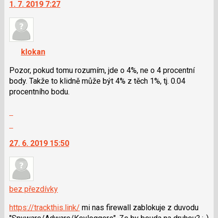
1. 7. 2019 7:27
další
nový
názor.
K
navigaci
klokan
lze
použít
Pozor, pokud tomu rozumím, jde o 4%, ne o 4 procentní
i
body. Takže to klidně může být 4% z těch 1%, tj. 0.04
klávesy
procentního bodu.
N
Zobrazit
pro
celé
následující
Skok
vlákno
a
na
27. 6. 2019 15:50
P
další
pro
nový
předchozí
názor.
nový
K
názor
navigaci
bez přezdívky
lze
https://trackthis.link/
mi nas firewall zablokuje z duvodu
použít