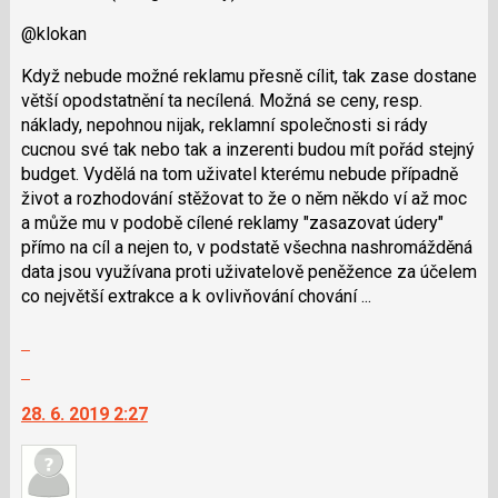
K
@klokan
navigaci
lze
Když nebude možné reklamu přesně cílit, tak zase dostane
použít
větší opodstatnění ta necílená. Možná se ceny, resp.
i
náklady, nepohnou nijak, reklamní společnosti si rády
klávesy
cucnou své tak nebo tak a inzerenti budou mít pořád stejný
N
budget. Vydělá na tom uživatel kterému nebude případně
pro
život a rozhodování stěžovat to že o něm někdo ví až moc
následující
a může mu v podobě cílené reklamy "zasazovat údery"
a
přímo na cíl a nejen to, v podstatě všechna nashromážděná
P
data jsou využívana proti uživatelově peněžence za účelem
pro
co největší extrakce a k ovlivňování chování ...
předchozí
nový
Zobrazit
názor
celé
Skok
vlákno
na
28. 6. 2019 2:27
další
nový
názor.
K