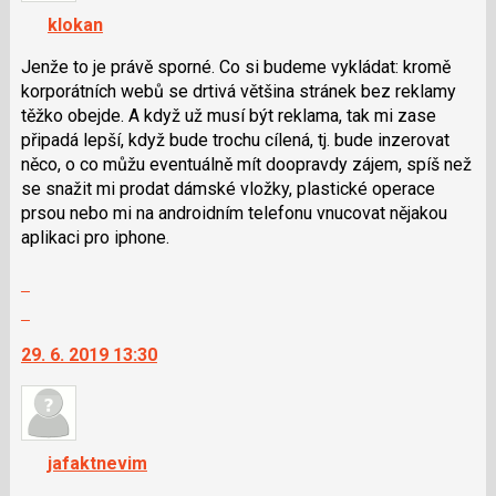
navigaci
klokan
lze
použít
Jenže to je právě sporné. Co si budeme vykládat: kromě
i
korporátních webů se drtivá většina stránek bez reklamy
klávesy
těžko obejde. A když už musí být reklama, tak mi zase
N
připadá lepší, když bude trochu cílená, tj. bude inzerovat
pro
něco, o co můžu eventuálně mít doopravdy zájem, spíš než
následující
se snažit mi prodat dámské vložky, plastické operace
a
prsou nebo mi na androidním telefonu vnucovat nějakou
P
aplikaci pro iphone.
pro
Zobrazit
předchozí
celé
nový
Skok
vlákno
názor
na
29. 6. 2019 13:30
další
nový
názor.
K
navigaci
jafaktnevim
lze