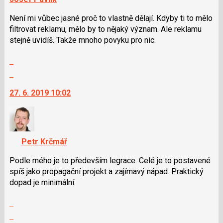
Není mi vůbec jasné proč to vlastně dělají. Kdyby ti to mělo
filtrovat reklamu, mělo by to nějaký význam. Ale reklamu
stejně uvidíš. Takže mnoho povyku pro nic.
Zobrazit
celé
Skok
vlákno
na
27. 6. 2019 10:02
další
nový
názor.
K
navigaci
Petr Krčmář
lze
použít
Podle mého je to především legrace. Celé je to postavené
i
spíš jako propagační projekt a zajímavý nápad. Praktický
klávesy
dopad je minimální.
N
Zobrazit
pro
celé
následující
Skok
vlákno