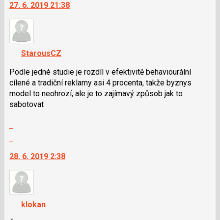
27. 6. 2019 21:38
další
nový
názor.
K
navigaci
StarousCZ
lze
použít
Podle jedné studie je rozdíl v efektivitě behaviourální
i
cílené a tradiční reklamy asi 4 procenta, takže byznys
klávesy
model to neohrozí, ale je to zajímavý způsob jak to
N
sabotovat
pro
Zobrazit
následující
celé
a
Skok
vlákno
P
na
28. 6. 2019 2:38
pro
další
předchozí
nový
nový
názor.
názor
K
navigaci
klokan
lze