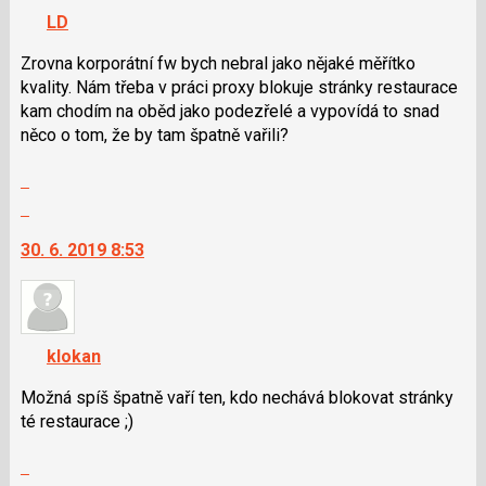
nový
navigaci
LD
názor
lze
použít
Zrovna korporátní fw bych nebral jako nějaké měřítko
i
kvality. Nám třeba v práci proxy blokuje stránky restaurace
klávesy
kam chodím na oběd jako podezřelé a vypovídá to snad
N
něco o tom, že by tam špatně vařili?
pro
Zobrazit
následující
celé
a
Skok
vlákno
P
na
30. 6. 2019 8:53
pro
další
předchozí
nový
nový
názor.
názor
K
navigaci
klokan
lze
použít
Možná spíš špatně vaří ten, kdo nechává blokovat stránky
i
té restaurace ;)
klávesy
Zobrazit
N
celé