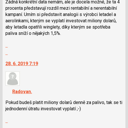
použít
Žádná konkrétní data nemám, ale je docela možné, že ta 4
i
procenta představují rozdíl mezi rentabilní a nerentabilní
klávesy
kampaní. Umím si představit analogii s výrobci letadel a
N
aerolinkami, kterým se vyplatí investovat miliony dolarů,
pro
aby letadla opatřili winglety, díky kterým se spotřeba
následující
paliva sníží o nějakých 1,5%.
a
Zobrazit
P
celé
pro
Skok
vlákno
předchozí
na
28. 6. 2019 7:19
nový
další
názor
nový
názor.
K
navigaci
Radovan.
lze
použít
Pokud budeš platit miliony dolarů denně za palivo, tak se ti
i
jednodenní útratu investovat vyplatí ;-)
klávesy
Zobrazit
N
celé
pro
Skok