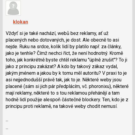
názor.
K
navigaci
klokan
lze
použít
Vždyť si je také nachází, webů bez reklamy, ať už
i
placených nebo dotovaných, je dost. Ale obecně to asi
klávesy
nejde. Ruku na srdce, kolik lidí by platilo např. za články,
N
jako je tenhle? Čímž nechci říct, že není hodnotný. Kromě
pro
toho, jak konkrétně byste chtěl reklamu "úplně zrušit"? To ji
následující
jako z principu zakázat? A kdo by takový zákaz vydal,
a
jakým jménem a jakou by k tomu měl autoritu? V praxi to je
P
asi nejjednodušší právě tak, jak to je. Některé weby jsou
pro
placené (sám si jich pár předplácím, vč. phoronixu), některé
předchozí
mají reklamy, některé to s tou reklamou přehánějí a tam
nový
hodně lidí použije alespoň částečné blockery. Ten, kdo je z
názor
principu proti reklamě, na takové weby chodit nemusí.
Zobrazit
celé
Skok
vlákno
na