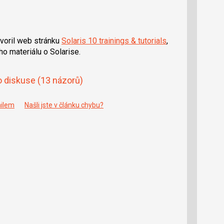
tvoril web stránku
Solaris 10 trainings & tutorials
,
o materiálu o Solarise.
o diskuse
(13 názorů)
ailem
Našli jste v článku chybu?