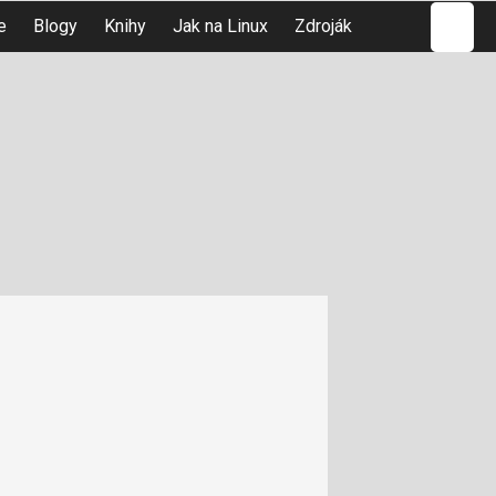
Hledat
e
Blogy
Knihy
Jak na Linux
Zdroják