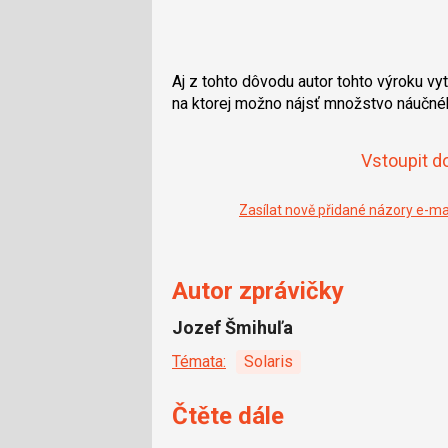
Aj z tohto dôvodu autor tohto výroku vy
na ktorej možno nájsť množstvo náučnéh
Vstoupit d
Zasílat nově přidané názory e-m
Autor zprávičky
Jozef Šmihuľa
Témata:
Solaris
Čtěte dále