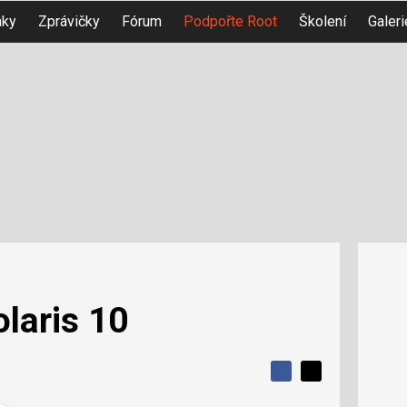
nky
Zprávičky
Fórum
Podpořte Root
Školení
Galeri
olaris 10
S
S
S
d
d
d