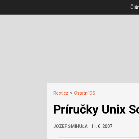
Člá
Root.cz
»
Ostatní OS
Príručky Unix S
JOZEF ŠMIHUĽA
11. 6. 2007