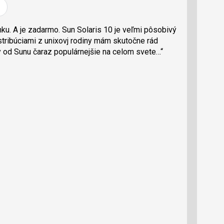
í
í
í
l
l
e
e
l
j
j
u. A je zadarmo. Sun Solaris 10 je veľmi pôsobivý
t
e
t
tribúciami z unixovj rodiny mám skutočne rád
e
e
t
n
n
ry od Sunu čaraz populárnejšie na celom svete…“
a
a
F
s
a
í
c
t
e
i
b
X
o
o
k
u