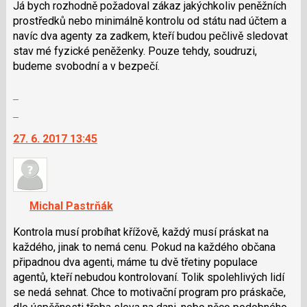
Já bych rozhodně požadoval zákaz jakýchkoliv peněžních
P
lze
prostředků nebo minimálně kontrolu od státu nad účtem a
pro
použít
navíc dva agenty za zadkem, kteří budou pečlivě sledovat
předchozí
i
stav mé fyzické peněženky. Pouze tehdy, soudruzi,
nový
klávesy
budeme svobodní a v bezpečí.
názor
N
pro
Zobrazit
následující
celé
Skok
a
vlákno
na
P
27. 6. 2017 13:45
další
pro
nový
předchozí
názor.
nový
K
názor
navigaci
Michal Pastrňák
lze
použít
Kontrola musí probíhat křížově, každý musí práskat na
i
každého, jinak to nemá cenu. Pokud na každého občana
klávesy
připadnou dva agenti, máme tu dvě třetiny populace
N
agentů, kteří nebudou kontrolovaní. Tolik spolehlivých lidí
pro
se nedá sehnat. Chce to motivační program pro práskače,
následující