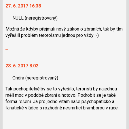
pro
27. 6. 2017 16:38
další
následující
nový
a
NULL
(neregistrovaný)
názor.
P
K
Možná že kdyby přejmuli nový zákon o zbraních, tak by tím
pro
navigaci
vyřešili problém teroroismu jednou pro vždy :-)
předchozí
lze
nový
použít
Zobrazit
názor
i
celé
Skok
klávesy
vlákno
na
N
28. 6. 2017 8:02
další
pro
nový
následující
Ondra
(neregistrovaný)
názor.
a
K
P
Tak pochopitelně by se to vyřešilo, teroristi by najednou
navigaci
pro
měli moc v podobě zbraní a hotovo. Podrobit se je také
lze
předchozí
forma řešení. Já pro jedno vítám naše psychopatické a
použít
nový
fanatické vládce s rozhodně nesmrtící bramborou v ruce.
i
názor
klávesy
Zobrazit
N
celé
Skok