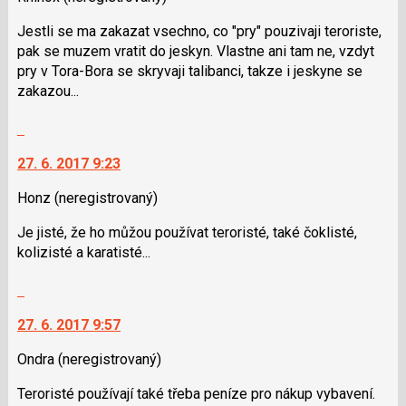
názor.
a
K
Jestli se ma zakazat vsechno, co "pry" pouzivaji teroriste,
P
navigaci
pak se muzem vratit do jeskyn. Vlastne ani tam ne, vzdyt
pro
lze
pry v Tora-Bora se skryvaji talibanci, takze i jeskyne se
předchozí
použít
zakazou...
nový
i
názor
klávesy
Skok
N
na
pro
27. 6. 2017 9:23
další
následující
nový
Honz
(neregistrovaný)
a
názor.
P
K
Je jisté, že ho můžou používat teroristé, také čoklisté,
pro
navigaci
kolizisté a karatisté...
předchozí
lze
nový
použít
Skok
názor
i
na
klávesy
27. 6. 2017 9:57
další
N
nový
Ondra
(neregistrovaný)
pro
názor.
následující
K
Teroristé používají také třeba peníze pro nákup vybavení.
a
navigaci