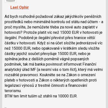
P
navigaci
Lael Ophir
pro
lze
předchozí
použít
Ad bych rozhodně požadoval zákaz jakýchkoliv peněžních
nový
i
prostředků nebo minimálně kontrolu od státu nad účtem - a
názor
klávesy
proč myslíte, že nemůžete třeba za nové auto zaplatit v
N
hotovosti? Protože platit víc než 15000 EUR v hotovosti je
pro
ilegální. Podobně je ilegální převést přes hranice větší
následující
částku v hotovosti. Když si na účet složíte jednorázově víc
a
než 15000 EUR, nebo opakovaně v krátkém sledu vložíte
P
částky jejichž součet převyšuje 15000 EUR, nebo je
pro
splněna jedna z dalších poměrně vágně popsaných
předchozí
podmínek, tak má banka povinnost informovat Finanční
nový
analytický úřad MF (a nesmí vás o tom říct), který má velmi
názor
rozsáhlé pravomoci. Koukněte se na Zákon o omezení
plateb v hotovosti a Zákon o některých opatřeních proti
legalizaci výnosů z trestné činnosti a financování
terorismu.
BTW ten limit tuším už stáhli na 10000 EUR.
Zobrazit