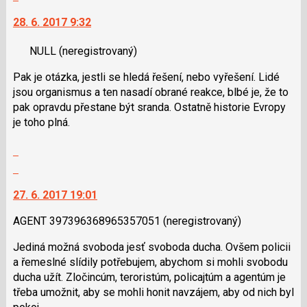
pro
vlákno
na
následující
28. 6. 2017 9:32
další
a
nový
P
NULL
(neregistrovaný)
názor.
pro
K
předchozí
Pak je otázka, jestli se hledá řešení, nebo vyřešení. Lidé
navigaci
nový
jsou organismus a ten nasadí obrané reakce, blbé je, že to
lze
názor
pak opravdu přestane být sranda. Ostatně historie Evropy
použít
je toho plná.
i
klávesy
Zobrazit
N
celé
Skok
pro
vlákno
na
následující
27. 6. 2017 19:01
další
a
nový
P
AGENT 397396368965357051
(neregistrovaný)
názor.
pro
K
Jediná možná svoboda jesť svoboda ducha. Ovšem policii
předchozí
navigaci
a řemeslné slídily potřebujem, abychom si mohli svobodu
nový
lze
ducha užít. Zločincúm, teroristúm, policajtúm a agentúm je
názor
použít
třeba umožnit, aby se mohli honit navzájem, aby od nich byl
i