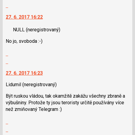
celé
Skok
vlákno
na
27. 6. 2017 16:22
další
nový
NULL
(neregistrovaný)
názor.
K
No jo, svoboda :-)
navigaci
lze
Zobrazit
použít
celé
Skok
i
vlákno
na
klávesy
27. 6. 2017 16:23
další
N
nový
pro
Lidumil
(neregistrovaný)
názor.
následující
K
Být ruskou vládou, tak okamžitě zakážu všechny zbraně a
a
navigaci
výbušniny. Protože ty jsou teroristy určitě používány více
P
lze
než zmiňovaný Telegram :)
pro
použít
předchozí
i
Zobrazit
nový
klávesy
celé
Skok
názor
N
vlákno
na