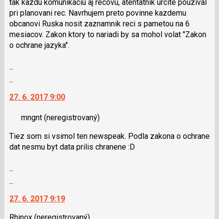
tak kazdu komunikaciu aj recovu, atentatnik urcite pouzival
pri planovani rec. Navrhujem preto povinne kazdemu
obcanovi Ruska nosit zaznamnik reci s pametou na 6
mesiacov. Zakon ktory to nariadi by sa mohol volat "Zakon
o ochrane jazyka".
Zobrazit
celé
Skok
vlákno
na
27. 6. 2017 9:00
další
nový
mngnt
(neregistrovaný)
názor.
K
Tiez som si vsimol ten newspeak. Podla zakona o ochrane
navigaci
dat nesmu byt data prilis chranene :D
lze
použít
Zobrazit
i
celé
Skok
klávesy
vlákno
na
N
27. 6. 2017 9:19
další
pro
nový
následující
Rhinox
(neregistrovaný)