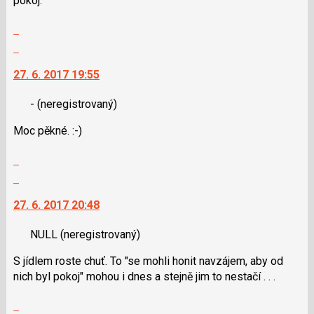
pokoj.
klávesy
N
Zobrazit
pro
celé
Skok
následující
vlákno
na
a
27. 6. 2017 19:55
další
P
nový
pro
-
(neregistrovaný)
názor.
předchozí
K
Moc pěkné. :-)
nový
navigaci
názor
lze
Zobrazit
použít
celé
Skok
i
vlákno
na
klávesy
27. 6. 2017 20:48
další
N
nový
pro
NULL
(neregistrovaný)
názor.
následující
K
a
S jídlem roste chuť. To "se mohli honit navzájem, aby od
navigaci
P
nich byl pokoj" mohou i dnes a stejně jim to nestačí . . .
lze
pro
použít
Zobrazit
předchozí
i