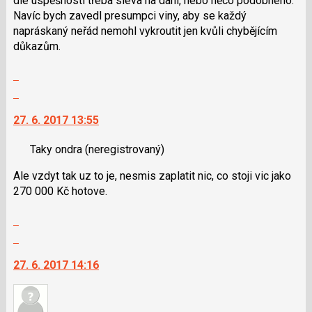
dle úspěšnosti třeba sleva na dani, nebo něco podobného.
a
Navíc bych zavedl presumpci viny, aby se každý
P
napráskaný neřád nemohl vykroutit jen kvůli chybějícím
pro
důkazům.
předchozí
Zobrazit
nový
celé
názor
Skok
vlákno
na
27. 6. 2017 13:55
další
nový
Taky ondra
(neregistrovaný)
názor.
K
Ale vzdyt tak uz to je, nesmis zaplatit nic, co stoji vic jako
navigaci
270 000 Kč hotove.
lze
použít
Zobrazit
i
celé
Skok
klávesy
vlákno
na
N
27. 6. 2017 14:16
další
pro
nový
následující
názor.
a
K