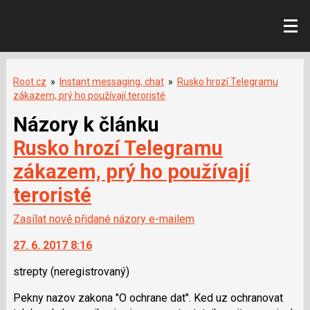
Root.cz
»
Instant messaging, chat
»
Rusko hrozí Telegramu
zákazem, prý ho používají teroristé
Názory k článku
Rusko hrozí Telegramu
zákazem, prý ho používají
teroristé
Zasílat nově přidané názory e-mailem
27. 6. 2017 8:16
strepty
(neregistrovaný)
Pekny nazov zakona "O ochrane dat". Ked uz ochranovat