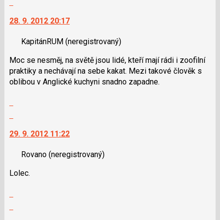
N
vlákno
na
pro
28. 9. 2012 20:17
další
následující
nový
a
KapitánRUM
(neregistrovaný)
názor.
P
K
Moc se nesměj, na světě jsou lidé, kteří mají rádi i zoofilní
pro
navigaci
praktiky a nechávají na sebe kakat. Mezi takové člověk s
předchozí
lze
oblibou v Anglické kuchyni snadno zapadne.
nový
použít
názor
i
Zobrazit
klávesy
celé
Skok
N
vlákno
na
pro
29. 9. 2012 11:22
další
následující
nový
a
Rovano
(neregistrovaný)
názor.
P
K
pro
Lolec.
navigaci
předchozí
lze
Zobrazit
nový
použít
celé
Skok
názor
i
vlákno
na