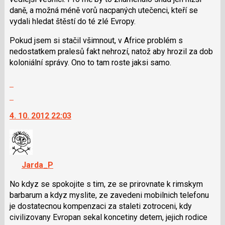
daně, a možná méně vorů nacpaných utečenci, kteří se
vydali hledat štěstí do té zlé Evropy.
Pokud jsem si stačil všimnout, v Africe problém s
nedostatkem pralesů fakt nehrozí, natož aby hrozil za dob
koloniální správy. Ono to tam roste jaksi samo.
Zobrazit
celé
Skok
vlákno
na
4. 10. 2012 22:03
další
nový
názor.
K
navigaci
Jarda_P
lze
použít
No kdyz se spokojite s tim, ze se prirovnate k rimskym
i
barbarum a kdyz myslite, ze zavedeni mobilnich telefonu
klávesy
je dostatecnou kompenzaci za staleti zotroceni, kdy
N
civilizovany Evropan sekal koncetiny detem, jejich rodice