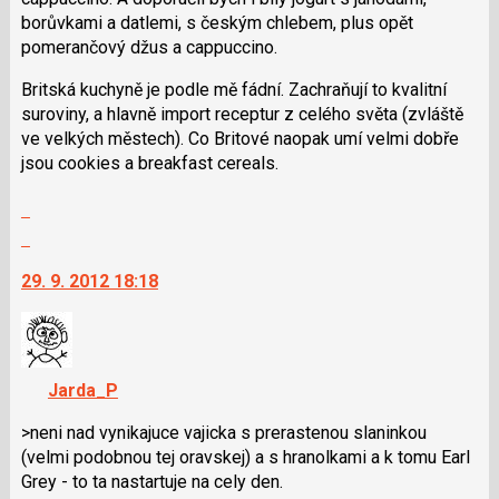
N
borůvkami a datlemi, s českým chlebem, plus opět
pro
pomerančový džus a cappuccino.
následující
a
Britská kuchyně je podle mě fádní. Zachraňují to kvalitní
P
suroviny, a hlavně import receptur z celého světa (zvláště
pro
ve velkých městech). Co Britové naopak umí velmi dobře
předchozí
jsou cookies a breakfast cereals.
nový
názor
Zobrazit
celé
Skok
vlákno
na
29. 9. 2012 18:18
další
nový
názor.
K
navigaci
Jarda_P
lze
použít
>neni nad vynikajuce vajicka s prerastenou slaninkou
i
(velmi podobnou tej oravskej) a s hranolkami a k tomu Earl
klávesy
Grey - to ta nastartuje na cely den.