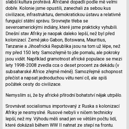
slabší kultura prohrává. Afričané dopadli podle mě velmi
dobře. Kolonie jsme opustili, zanechali za sebou kus
civilizace, infrastrukturu, demokratickou ústavu a relativně
fungující státní správu. Srovnejte třeba se
severoamerickými indiány, které jsme prakticky vyhubili.
Dnešní stav Afriky je naopak daleko lepší, než byl před
kolonizací. Země jako Gabon, Botswana, Mauritius,
Tanzanie a Jihoafrická Republika jsou na tom už lépe, než
my před 150 lety. Samozřejmě to jde pomalu, ale pokroky
jsou vidět. Například gramotnost africké populace se mezi
lety 1998-2008 zvedla cca o deset procent za dekádu (v
subsaharské Africe zřejmě méně). Samozřejmě schopnost
přečíst a napsat jednoduchou větu není cíl, ale spíš
počátek cesty do civilizace.
Nemyslím si, že by africké přírodní bohatství nějak utrpělo.
Srovnávat socialismus importovaný z Ruska s kolonizací
Afriky je nesmyslné. Rusové nebyli v ničem technicky
lepší, než my. Výhodu měli snad jen ve větším počtu lidí,
které dokázali během WW II nahnat ze stepí na frontu.