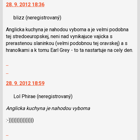
a
28. 9. 2012 18:36
další
P
nový
pro
blizz
(neregistrovaný)
názor.
předchozí
K
nový
Anglicka kuchyna je nahodou vyborna a je velmi podobna
navigaci
názor
tej stredoeuropskej, neni nad vynikajuce vajicka s
lze
prerastenou slaninkou (velmi podobnou tej oravskej) a s
použít
hranolkami a k tomu Earl Grey - to ta nastartuje na cely den.
i
klávesy
Zobrazit
N
celé
Skok
pro
vlákno
na
následující
28. 9. 2012 18:59
další
a
nový
P
Lol Phirae
(neregistrovaný)
názor.
pro
K
předchozí
Anglicka kuchyna je nahodou vyborna
navigaci
nový
lze
:-))))))))))))))))
názor
použít
i
Zobrazit
klávesy
celé
Skok