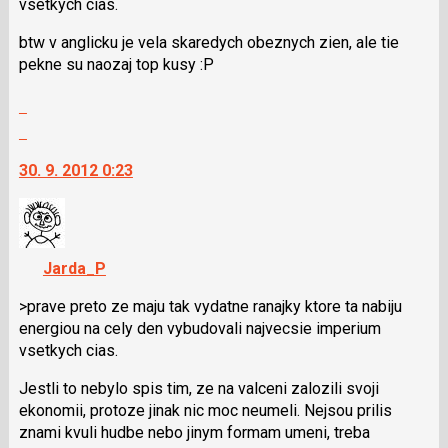
pro
vsetkych cias.
použít
předchozí
i
btw v anglicku je vela skaredych obeznych zien, ale tie
nový
klávesy
pekne su naozaj top kusy :P
názor
N
pro
Zobrazit
následující
celé
Skok
a
vlákno
na
P
30. 9. 2012 0:23
další
pro
nový
předchozí
názor.
nový
K
názor
navigaci
Jarda_P
lze
použít
>prave preto ze maju tak vydatne ranajky ktore ta nabiju
i
energiou na cely den vybudovali najvecsie imperium
klávesy
vsetkych cias.
N
Jestli to nebylo spis tim, ze na valceni zalozili svoji
pro
ekonomii, protoze jinak nic moc neumeli. Nejsou prilis
následující
znami kvuli hudbe nebo jinym formam umeni, treba
a