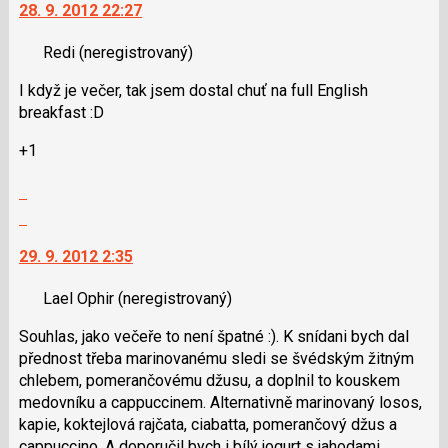
klávesy
28. 9. 2012 22:27
další
N
nový
pro
Redi
(neregistrovaný)
názor.
následující
K
a
I když je večer, tak jsem dostal chuť na full English
navigaci
P
breakfast :D
lze
pro
použít
+1
předchozí
i
nový
klávesy
Zobrazit
názor
N
celé
Skok
pro
vlákno
na
následující
29. 9. 2012 2:35
další
a
nový
P
Lael Ophir
(neregistrovaný)
názor.
pro
K
Souhlas, jako večeře to není špatné :). K snídani bych dal
předchozí
navigaci
přednost třeba marinovanému sledi se švédským žitným
nový
lze
chlebem, pomerančovému džusu, a doplnil to kouskem
názor
použít
medovníku a cappuccinem. Alternativně marinovaný losos,
i
kapie, koktejlová rajčata, ciabatta, pomerančový džus a
klávesy
cappuccino. A doporučil bych i bílý jogurt s jahodami,