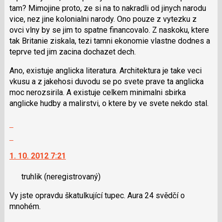
předchozí
i
tam? Mimojine proto, ze si na to nakradli od jinych narodu
nový
klávesy
vice, nez jine kolonialni narody. Ono pouze z vytezku z
názor
N
ovci vlny by se jim to spatne financovalo. Z naskoku, ktere
pro
tak Britanie ziskala, tezi tamni ekonomie vlastne dodnes a
následující
teprve ted jim zacina dochazet dech.
a
Ano, existuje anglicka literatura. Architektura je take veci
P
vkusu a z jakehosi duvodu se po svete prave ta anglicka
pro
moc nerozsirila. A existuje celkem minimalni sbirka
předchozí
anglicke hudby a malirstvi, o ktere by ve svete nekdo stal.
nový
názor
Zobrazit
celé
Skok
vlákno
na
1. 10. 2012 7:21
další
nový
truhlik
(neregistrovaný)
názor.
K
Vy jste opravdu škatulkující tupec. Aura 24 svědčí o
navigaci
mnohém.
lze
použít