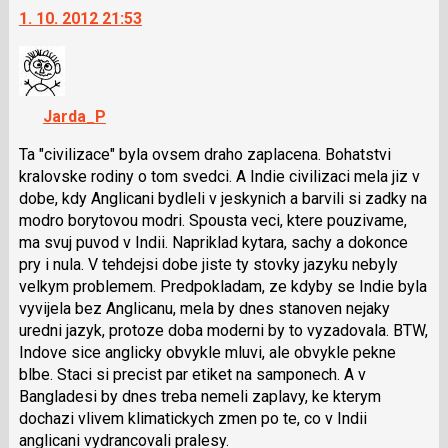
1. 10. 2012 21:53
další
nový
názor.
K
navigaci
Jarda_P
lze
použít
Ta "civilizace" byla ovsem draho zaplacena. Bohatstvi
i
kralovske rodiny o tom svedci. A Indie civilizaci mela jiz v
klávesy
dobe, kdy Anglicani bydleli v jeskynich a barvili si zadky na
N
modro borytovou modri. Spousta veci, ktere pouzivame,
pro
ma svuj puvod v Indii. Napriklad kytara, sachy a dokonce
následující
pry i nula. V tehdejsi dobe jiste ty stovky jazyku nebyly
a
velkym problemem. Predpokladam, ze kdyby se Indie byla
P
vyvijela bez Anglicanu, mela by dnes stanoven nejaky
pro
uredni jazyk, protoze doba moderni by to vyzadovala. BTW,
předchozí
Indove sice anglicky obvykle mluvi, ale obvykle pekne
nový
blbe. Staci si precist par etiket na samponech. A v
názor
Bangladesi by dnes treba nemeli zaplavy, ke kterym
dochazi vlivem klimatickych zmen po te, co v Indii
anglicani vydrancovali pralesy.