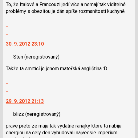
klávesy
To, že Italové a Francouzi jedí více a nemají tak viditelné
N
problémy s obezitou je dán spíše rozmanitostí kuchyně.
pro
následující
Zobrazit
a
celé
Skok
P
vlákno
na
pro
30. 9. 2012 23:10
další
předchozí
nový
nový
Sten
(neregistrovaný)
názor.
názor
K
Takže ta smrtící je jenom mateřská angličtina :D
navigaci
lze
Zobrazit
použít
celé
Skok
i
vlákno
na
klávesy
29. 9. 2012 21:13
další
N
nový
pro
blizz
(neregistrovaný)
názor.
následující
K
a
prave preto ze maju tak vydatne ranajky ktore ta nabiju
navigaci
P
energiou na cely den vybudovali najvecsie imperium
lze