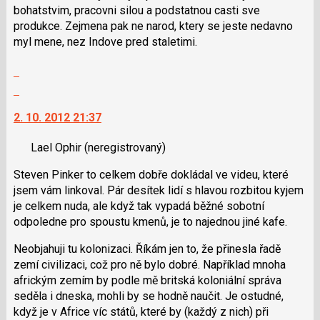
bohatstvim, pracovni silou a podstatnou casti sve
názor
produkce. Zejmena pak ne narod, ktery se jeste nedavno
myl mene, nez Indove pred staletimi.
Zobrazit
celé
Skok
vlákno
na
2. 10. 2012 21:37
další
nový
Lael Ophir
(neregistrovaný)
názor.
K
Steven Pinker to celkem dobře dokládal ve videu, které
navigaci
jsem vám linkoval. Pár desítek lidí s hlavou rozbitou kyjem
lze
je celkem nuda, ale když tak vypadá běžné sobotní
použít
odpoledne pro spoustu kmenů, je to najednou jiné kafe.
i
klávesy
Neobjahuji tu kolonizaci. Říkám jen to, že přinesla řadě
N
zemí civilizaci, což pro ně bylo dobré. Například mnoha
pro
africkým zemím by podle mě britská koloniální správa
následující
seděla i dneska, mohli by se hodně naučit. Je ostudné,
a
když je v Africe víc států, které by (každý z nich) při