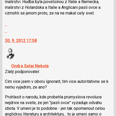
malirstvi. Hudba byla povetsinou z Italie a Nemecka,
P
malirstvi z Holandska a Italie a Anglicani pasli ovce a
pro
vzmohli se jenom proto, ze na ne makal cely svet.
předchozí
nový
Zobrazit
názor
celé
Skok
vlákno
na
30. 9. 2012 17:58
další
nový
názor.
K
navigaci
Ondra Satai Nekola
lze
Zlatý podporovatel
použít
i
Cim vice jsem v oboru ignorant, tim vice autoritativne se k
klávesy
nemu vyjadrim, ze ano?
N
Prohlasit o narodu, kde probehla prumyslova revoluce
pro
nejdrive na svete, ze jen "pasli ovce" vyzaduje odvahu
následující
idiota. V umeni je to podobne - jen tak opomenout celou
a
anglickou literaturu a architekturu... to je umeni samo o
P