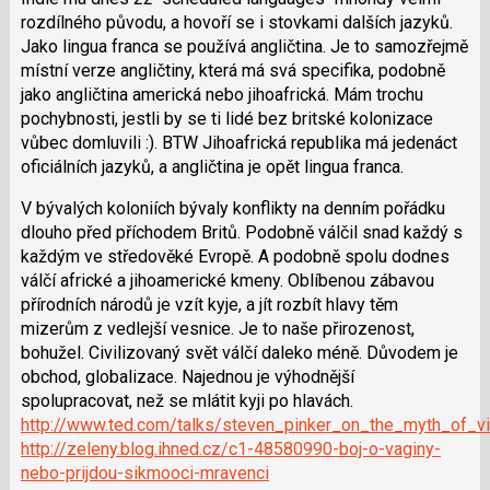
N
rozdílného původu, a hovoří se i stovkami dalších jazyků.
pro
Jako lingua franca se používá angličtina. Je to samozřejmě
následující
místní verze angličtiny, která má svá specifika, podobně
a
jako angličtina americká nebo jihoafrická. Mám trochu
P
pochybnosti, jestli by se ti lidé bez britské kolonizace
pro
vůbec domluvili :). BTW Jihoafrická republika má jedenáct
předchozí
oficiálních jazyků, a angličtina je opět lingua franca.
nový
názor
V bývalých koloniích bývaly konflikty na denním pořádku
dlouho před příchodem Britů. Podobně válčil snad každý s
každým ve středověké Evropě. A podobně spolu dodnes
válčí africké a jihoamerické kmeny. Oblíbenou zábavou
přírodních národů je vzít kyje, a jít rozbít hlavy těm
mizerům z vedlejší vesnice. Je to naše přirozenost,
bohužel. Civilizovaný svět válčí daleko méně. Důvodem je
obchod, globalizace. Najednou je výhodnější
spolupracovat, než se mlátit kyji po hlavách.
http://www.ted.com/talks/steven_pinker_on_the_myth_of_vi
http://zeleny.blog.ihned.cz/c1-48580990-boj-o-vaginy-
nebo-prijdou-sikmooci-mravenci