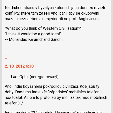
Na druhou stranu v byvalych koloniich jsou dodnes rozjete
konflikty, ktere tam zaseli Anglicani, aby se okupovani
mazali mezi sebou a nesjednotili se proti Anglicanum.
"What do you think of Western Civilization?"
"I think it would be a good idea!"
-- Mohandas Karamchand Gandhi
Zobrazit
celé
Skok
vlákno
na
2. 10. 2012 6:38
další
nový
Lael Ophir
(neregistrovaný)
názor.
K
Ano, Indie kdysi měla pokročilou civilizaci. Kde jsou ty
navigaci
doby. Dnes má Indie víc "západních" mobilních telefonů
lze
než toalet. A není to proto, že by měli až tak moc mobilních
použít
telefonů :/
i
klávesy
Indie má dnes 22 "scheduled languages" mnohdy velmi