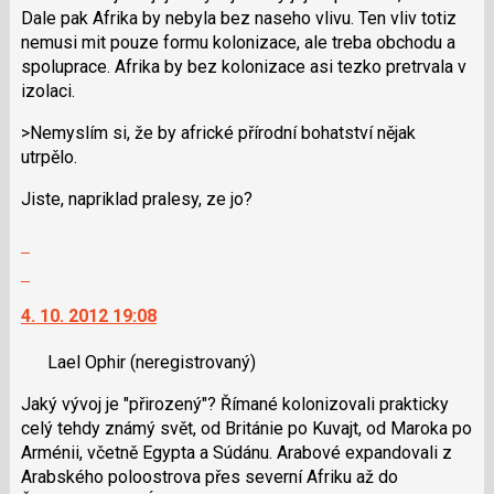
Dale pak Afrika by nebyla bez naseho vlivu. Ten vliv totiz
předchozí
nemusi mit pouze formu kolonizace, ale treba obchodu a
nový
spoluprace. Afrika by bez kolonizace asi tezko pretrvala v
názor
izolaci.
>Nemyslím si, že by africké přírodní bohatství nějak
utrpělo.
Jiste, napriklad pralesy, ze jo?
Zobrazit
celé
Skok
vlákno
na
4. 10. 2012 19:08
další
nový
Lael Ophir
(neregistrovaný)
názor.
K
Jaký vývoj je "přirozený"? Římané kolonizovali prakticky
navigaci
celý tehdy známý svět, od Británie po Kuvajt, od Maroka po
lze
Arménii, včetně Egypta a Súdánu. Arabové expandovali z
použít
Arabského poloostrova přes severní Afriku až do
i