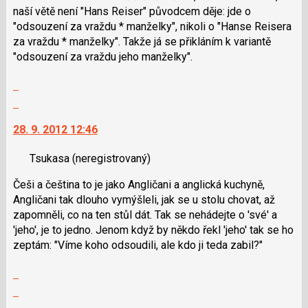
názor
klávesy
naší větě není "Hans Reiser" původcem děje: jde o
N
"odsouzení za vraždu * manželky", nikoli o "Hanse Reisera
pro
za vraždu * manželky". Takže já se přikláním k variantě
následující
"odsouzení za vraždu jeho manželky".
a
Zobrazit
P
celé
pro
Skok
vlákno
předchozí
na
28. 9. 2012 12:46
nový
další
názor
nový
Tsukasa
(neregistrovaný)
názor.
K
Češi a čeština to je jako Angličani a anglická kuchyně,
navigaci
Angličani tak dlouho vymýšleli, jak se u stolu chovat, až
lze
zapomněli, co na ten stůl dát. Tak se nehádejte o 'své' a
použít
'jeho', je to jedno. Jenom když by někdo řekl 'jeho' tak se ho
i
zeptám: "Víme koho odsoudili, ale kdo ji teda zabil?"
klávesy
N
Zobrazit
pro
celé
Skok
následující
vlákno
na