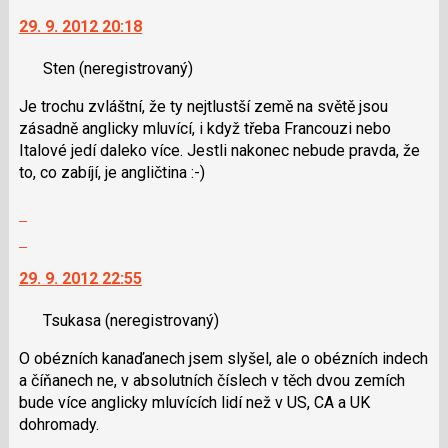
vlákno
na
29. 9. 2012 20:18
další
nový
Sten
(neregistrovaný)
názor.
K
Je trochu zvláštní, že ty nejtlustší země na světě jsou
navigaci
zásadně anglicky mluvící, i když třeba Francouzi nebo
lze
Italové jedí daleko více. Jestli nakonec nebude pravda, že
použít
to, co zabíjí, je angličtina :-)
i
klávesy
Zobrazit
N
celé
Skok
pro
vlákno
na
následující
29. 9. 2012 22:55
další
a
nový
P
Tsukasa
(neregistrovaný)
názor.
pro
K
předchozí
O obézních kanaďanech jsem slyšel, ale o obézních indech
navigaci
nový
a číňanech ne, v absolutních číslech v těch dvou zemích
lze
názor
bude více anglicky mluvících lidí než v US, CA a UK
použít
dohromady.
i