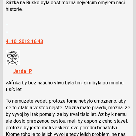
Sázka na Rusko byla dost možná největším omylem naší
historie.
Zobrazit
celé
Skok
vlákno
na
4. 10. 2012 16:43
další
nový
názor.
K
navigaci
Jarda_P
lze
použít
>Afrika by bez našeho vlivu byla tím, čím byla po mnoho
i
tisíc let.
klávesy
To nemuzete vedet, protoze tomu nebylo umozneno, aby
N
se to stalo a vestec nejste. Mozna mate pravdu, mozna, ze
pro
by vyvoj byl tak pomaly, ze by trval tisic let. Az by k nemu
následující
ale doslo prirozenou cestou, meli by aspon z ceho stavet,
a
protoze by jeste meli veskere sve prirodni bohatstvi.
P
Krome toho je to jejich vyvoj a tedy jejich problem, ne nas.
pro