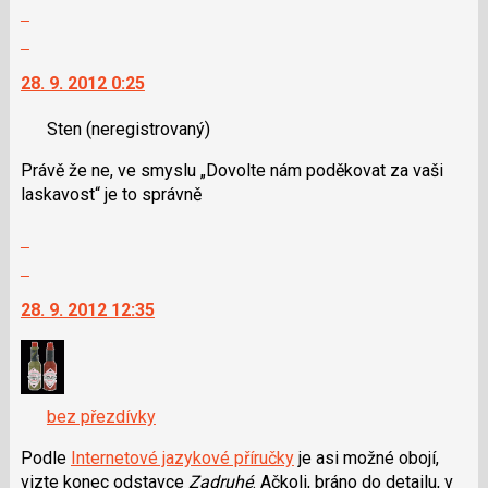
Zobrazit
celé
Skok
vlákno
na
28. 9. 2012 0:25
další
nový
Sten
(neregistrovaný)
názor.
K
Právě že ne, ve smyslu „Dovolte nám poděkovat za vaši
navigaci
laskavost“ je to správně
lze
použít
Zobrazit
i
celé
Skok
klávesy
vlákno
na
N
28. 9. 2012 12:35
další
pro
nový
následující
názor.
a
K
P
navigaci
bez přezdívky
pro
lze
předchozí
použít
Podle
Internetové jazykové příručky
je asi možné obojí,
nový
i
vizte konec odstavce
Zadruhé
. Ačkoli, bráno do detailu, v