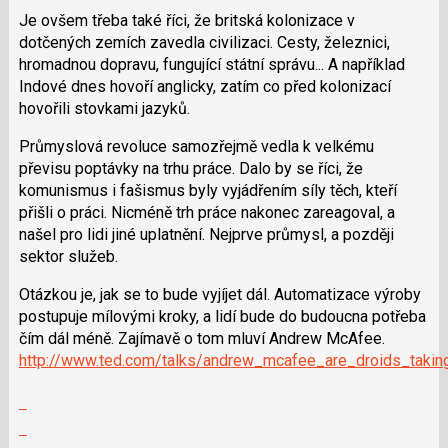
K
Je ovšem třeba také říci, že britská kolonizace v
navigaci
dotčených zemích zavedla civilizaci. Cesty, železnici,
lze
hromadnou dopravu, fungující státní správu... A například
použít
Indové dnes hovoří anglicky, zatím co před kolonizací
i
hovořili stovkami jazyků.
klávesy
N
Průmyslová revoluce samozřejmě vedla k velkému
pro
převisu poptávky na trhu práce. Dalo by se říci, že
následující
komunismus i fašismus byly vyjádřením síly těch, kteří
a
přišli o práci. Nicméně trh práce nakonec zareagoval, a
P
našel pro lidi jiné uplatnění. Nejprve průmysl, a později
pro
sektor služeb.
předchozí
nový
Otázkou je, jak se to bude vyjíjet dál. Automatizace výroby
názor
postupuje mílovými kroky, a lidí bude do budoucna potřeba
čím dál méně. Zajímavě o tom mluví Andrew McAfee.
http://www.ted.com/talks/andrew_mcafee_are_droids_taking
Zobrazit
celé
Skok
vlákno
na