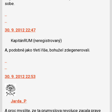
sobe.
pro
předchozí
Zobrazit
nový
celé
Skok
názor
vlákno
na
30. 9. 2012 22:47
další
nový
KapitánRUM
(neregistrovaný)
názor.
K
A, podobně jako třetí říše, bohužel zdegenerovali.
navigaci
lze
Zobrazit
použít
celé
Skok
i
vlákno
na
klávesy
30. 9. 2012 22:53
další
N
nový
pro
názor.
následující
K
a
navigaci
Jarda_P
P
lze
pro
použít
A proc myslite, ze ta prumyslova revoluce zacala prave