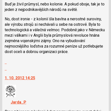
N
Buď je živil průmysl, nebo kolonie. A pokud oboje, tak je to
pro
jeden z nejpodnikavějších národů na světě.
následující
a
No, dost ironie - z kolonií šla bavlna a nerostné suroviny,
P
ale výrobu strojů si nechávali u sebe na ostrově. Byla to
pro
technologická a válečná velmoc. Podobně jako v Německu
předchozí
mezi válkami i v Anglii byla průmyslová revoluce hnána
nový
zejména vojenskými zájmy. Ono na vybudování
názor
nejmocnějšího loďstva za rozumné peníze už potřebujete
dost oceli a dobrou organizaci práce.
Zobrazit
celé
Skok
vlákno
na
1. 10. 2012 14:25
další
nový
názor.
K
navigaci
Jarda_P
lze
použít