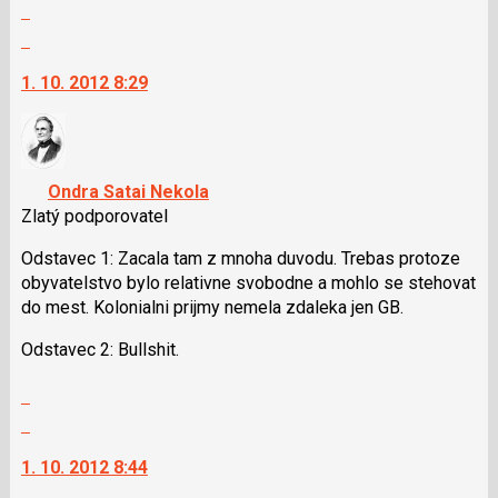
Zobrazit
i
celé
Skok
klávesy
vlákno
na
N
1. 10. 2012 8:29
další
pro
nový
následující
názor.
a
K
P
navigaci
Ondra Satai Nekola
pro
lze
Zlatý podporovatel
předchozí
použít
nový
i
Odstavec 1: Zacala tam z mnoha duvodu. Trebas protoze
názor
klávesy
obyvatelstvo bylo relativne svobodne a mohlo se stehovat
N
do mest. Kolonialni prijmy nemela zdaleka jen GB.
pro
Odstavec 2: Bullshit.
následující
a
Zobrazit
P
celé
Skok
pro
vlákno
na
předchozí
1. 10. 2012 8:44
další
nový
nový