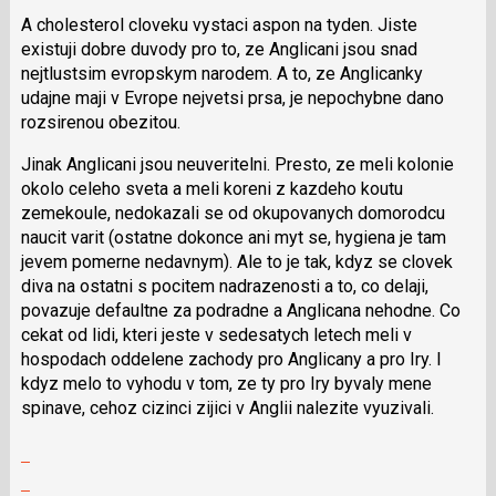
N
A cholesterol cloveku vystaci aspon na tyden. Jiste
pro
existuji dobre duvody pro to, ze Anglicani jsou snad
následující
nejtlustsim evropskym narodem. A to, ze Anglicanky
a
udajne maji v Evrope nejvetsi prsa, je nepochybne dano
P
rozsirenou obezitou.
pro
předchozí
Jinak Anglicani jsou neuveritelni. Presto, ze meli kolonie
nový
okolo celeho sveta a meli koreni z kazdeho koutu
názor
zemekoule, nedokazali se od okupovanych domorodcu
naucit varit (ostatne dokonce ani myt se, hygiena je tam
jevem pomerne nedavnym). Ale to je tak, kdyz se clovek
diva na ostatni s pocitem nadrazenosti a to, co delaji,
povazuje defaultne za podradne a Anglicana nehodne. Co
cekat od lidi, kteri jeste v sedesatych letech meli v
hospodach oddelene zachody pro Anglicany a pro Iry. I
kdyz melo to vyhodu v tom, ze ty pro Iry byvaly mene
spinave, cehoz cizinci zijici v Anglii nalezite vyuzivali.
Zobrazit
celé
Skok