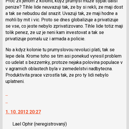
Proc zit jenom z kolonii, kdyz prumysl muze sypat dalsi
i
penize? Tihle lide neuvazuji tak, ze by si rekli, ze maji dost
klávesy
a tak se nebudou dal snazit. Uvazuji tak, ze maji hodne a
N
mohli by mit i vic. Proto se dnes globalizuje a privatizuje
pro
se vse, co jeste nebylo zprivatizovano. Tihle lide totiz maji
následující
tolik penez, ze uz je neni kam investovat a tak se
a
privatizuje pomalu uz i armada a policie.
P
No a kdyz kolonie tu prumyslovou revoluci plati, tak se
pro
lepe dela. Krome toho se tim asi ponekud vyresil problem
předchozí
co udelat s bezzemky, protoze nejaka polovina populace v
nový
v agrarnich oblastech byla v zemedelstvi nadbytecna.
názor
Produktivita prace vzrostla tak, ze pro ty lidi nebylo
uplatneni.
Zobrazit
celé
Skok
vlákno
na
1. 10. 2012 20:27
další
nový
Lael Ophir
(neregistrovaný)
názor.