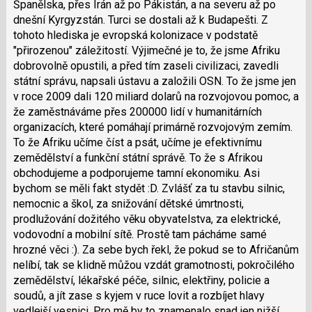
Španělska, přes Írán až po Pákistán, a na severu až po
klávesy
dnešní Kyrgyzstán. Turci se dostali až k Budapešti. Z
N
tohoto hlediska je evropská kolonizace v podstatě
pro
"přirozenou" záležitostí. Výjimečné je to, že jsme Afriku
následující
dobrovolně opustili, a před tím zaseli civilizaci, zavedli
a
státní správu, napsali ústavu a založili OSN. To že jsme jen
P
v roce 2009 dali 120 miliard dolarů na rozvojovou pomoc, a
pro
že zaměstnáváme přes 200000 lidí v humanitárních
předchozí
organizacích, které pomáhají primárně rozvojovým zemím.
nový
To že Afriku učíme číst a psát, učíme je efektivnímu
názor
zemědělství a funkční státní správě. To že s Afrikou
obchodujeme a podporujeme tamní ekonomiku. Asi
bychom se měli fakt stydět :D. Zvlášť za tu stavbu silnic,
nemocnic a škol, za snižování dětské úmrtnosti,
prodlužování dožitého věku obyvatelstva, za elektrické,
vodovodní a mobilní sítě. Prostě tam pácháme samé
hrozné věci :). Za sebe bych řekl, že pokud se to Afričanům
nelíbí, tak se klidně můžou vzdát gramotnosti, pokročilého
zemědělství, lékařské péče, silnic, elektřiny, policie a
soudů, a jít zase s kyjem v ruce lovit a rozbíjet hlavy
vedlejší vesnici. Pro mě by to znamenalo snad jen nižší