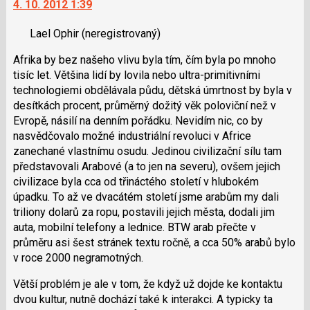
4. 10. 2012 1:39
další
nový
Lael Ophir
(neregistrovaný)
názor.
K
Afrika by bez našeho vlivu byla tím, čím byla po mnoho
navigaci
tisíc let. Většina lidí by lovila nebo ultra-primitivními
lze
technologiemi obdělávala půdu, dětská úmrtnost by byla v
použít
desítkách procent, průměrný dožitý věk poloviční než v
i
Evropě, násilí na denním pořádku. Nevidím nic, co by
klávesy
nasvědčovalo možné industriální revoluci v Africe
N
zanechané vlastnímu osudu. Jedinou civilizační sílu tam
pro
představovali Arabové (a to jen na severu), ovšem jejich
následující
civilizace byla cca od třináctého století v hlubokém
a
úpadku. To až ve dvacátém století jsme arabům my dali
P
triliony dolarů za ropu, postavili jejich města, dodali jim
pro
auta, mobilní telefony a lednice. BTW arab přečte v
předchozí
průměru asi šest stránek textu ročně, a cca 50% arabů bylo
nový
v roce 2000 negramotných.
názor
Větší problém je ale v tom, že když už dojde ke kontaktu
dvou kultur, nutně dochází také k interakci. A typicky ta