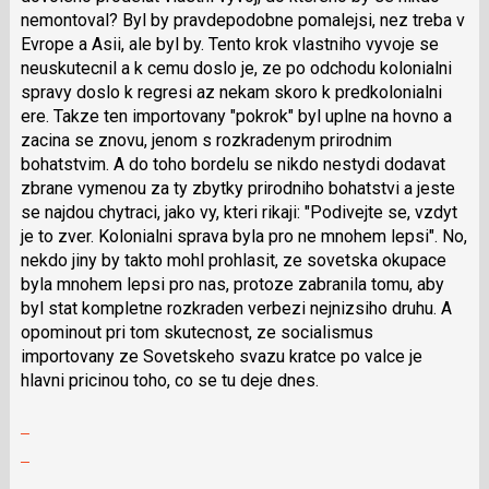
nemontoval? Byl by pravdepodobne pomalejsi, nez treba v
předchozí
Evrope a Asii, ale byl by. Tento krok vlastniho vyvoje se
nový
neuskutecnil a k cemu doslo je, ze po odchodu kolonialni
názor
spravy doslo k regresi az nekam skoro k predkolonialni
ere. Takze ten importovany "pokrok" byl uplne na hovno a
zacina se znovu, jenom s rozkradenym prirodnim
bohatstvim. A do toho bordelu se nikdo nestydi dodavat
zbrane vymenou za ty zbytky prirodniho bohatstvi a jeste
se najdou chytraci, jako vy, kteri rikaji: "Podivejte se, vzdyt
je to zver. Kolonialni sprava byla pro ne mnohem lepsi". No,
nekdo jiny by takto mohl prohlasit, ze sovetska okupace
byla mnohem lepsi pro nas, protoze zabranila tomu, aby
byl stat kompletne rozkraden verbezi nejnizsiho druhu. A
opominout pri tom skutecnost, ze socialismus
importovany ze Sovetskeho svazu kratce po valce je
hlavni pricinou toho, co se tu deje dnes.
Zobrazit
celé
Skok
vlákno
na