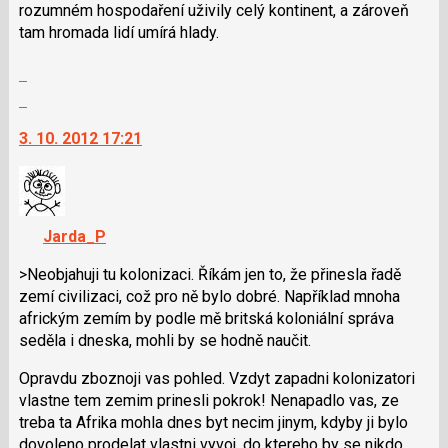
P
rozumném hospodaření uživily celý kontinent, a zároveň
pro
tam hromada lidí umírá hlady.
předchozí
nový
Zobrazit
názor
celé
Skok
vlákno
na
3. 10. 2012 17:21
další
nový
názor.
K
navigaci
Jarda_P
lze
použít
>Neobjahuji tu kolonizaci. Říkám jen to, že přinesla řadě
i
zemí civilizaci, což pro ně bylo dobré. Například mnoha
klávesy
africkým zemím by podle mě britská koloniální správa
N
seděla i dneska, mohli by se hodně naučit.
pro
Opravdu zboznoji vas pohled. Vzdyt zapadni kolonizatori
následující
vlastne tem zemim prinesli pokrok! Nenapadlo vas, ze
a
treba ta Afrika mohla dnes byt necim jinym, kdyby ji bylo
P
dovoleno prodelat vlastni vyvoj, do ktereho by se nikdo
pro