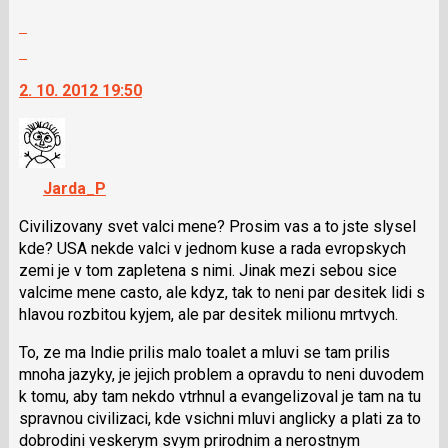
Zobrazit
celé
Skok
vlákno
na
2. 10. 2012 19:50
další
nový
názor.
K
navigaci
Jarda_P
lze
použít
Civilizovany svet valci mene? Prosim vas a to jste slysel
i
kde? USA nekde valci v jednom kuse a rada evropskych
klávesy
zemi je v tom zapletena s nimi. Jinak mezi sebou sice
N
valcime mene casto, ale kdyz, tak to neni par desitek lidi s
pro
hlavou rozbitou kyjem, ale par desitek milionu mrtvych.
následující
To, ze ma Indie prilis malo toalet a mluvi se tam prilis
a
mnoha jazyky, je jejich problem a opravdu to neni duvodem
P
k tomu, aby tam nekdo vtrhnul a evangelizoval je tam na tu
pro
spravnou civilizaci, kde vsichni mluvi anglicky a plati za to
předchozí
dobrodini veskerym svym prirodnim a nerostnym
nový