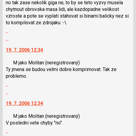
no tak zase nekolik giga ne, to by se teto vyzvy musela
K
následující
chytnout obrovska masa lidi, ale kazdopadne velikost
navigaci
a
vzroste a pote se vyplati stahovat si binarni balicky nez si
lze
P
to kompilovat ze zdrojaku :-\
použít
pro
Zobrazit
i
předchozí
celé
klávesy
Skok
nový
vlákno
N
na
názor
19. 7. 2006 12:34
pro
další
následující
nový
M jako Molitan
(neregistrovaný)
a
názor.
Ty jmena se budou velmi dobre komprimovat. Tak ze
P
K
problemo.
pro
navigaci
Zobrazit
předchozí
lze
celé
nový
použít
Skok
vlákno
názor
i
na
19. 7. 2006 12:34
klávesy
další
N
nový
M jako Molitan
(neregistrovaný)
pro
názor.
V posledni vete chyby "no".
následující
K
Zobrazit
a
navigaci
celé