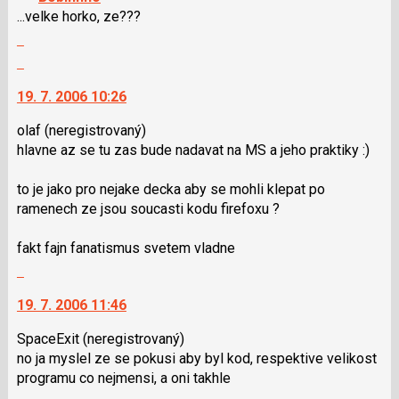
lze
...velke horko, ze???
použít
Zobrazit
i
celé
Skok
klávesy
vlákno
na
N
19. 7. 2006 10:26
další
pro
nový
následující
olaf
(neregistrovaný)
názor.
a
hlavne az se tu zas bude nadavat na MS a jeho praktiky :)
K
P
navigaci
pro
to je jako pro nejake decka aby se mohli klepat po
lze
předchozí
ramenech ze jsou soucasti kodu firefoxu ?
použít
nový
i
názor
fakt fajn fanatismus svetem vladne
klávesy
Skok
N
na
pro
19. 7. 2006 11:46
další
následující
nový
a
SpaceExit
(neregistrovaný)
názor.
P
no ja myslel ze se pokusi aby byl kod, respektive velikost
K
pro
programu co nejmensi, a oni takhle
navigaci
předchozí
Zobrazit