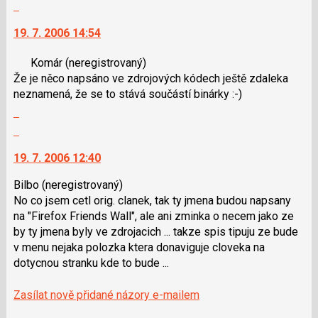
P
lze
Skok
vlákno
pro
použít
na
19. 7. 2006 14:54
předchozí
i
další
nový
klávesy
nový
Komár
(neregistrovaný)
názor
N
názor.
Že je něco napsáno ve zdrojových kódech ještě zdaleka
pro
K
neznamená, že se to stává součástí binárky :-)
následující
navigaci
Zobrazit
a
lze
celé
P
použít
Skok
vlákno
pro
i
na
19. 7. 2006 12:40
předchozí
klávesy
další
nový
N
nový
Bilbo
(neregistrovaný)
názor
pro
názor.
No co jsem cetl orig. clanek, tak ty jmena budou napsany
následující
K
na "Firefox Friends Wall", ale ani zminka o necem jako ze
a
navigaci
by ty jmena byly ve zdrojacich ... takze spis tipuju ze bude
P
lze
v menu nejaka polozka ktera donaviguje cloveka na
pro
použít
dotycnou stranku kde to bude ...
předchozí
i
nový
klávesy
Zasílat nově přidané názory e-mailem
názor
N
pro