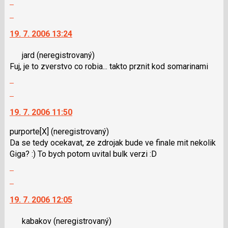
lze
nový
celé
Skok
použít
názor
vlákno
na
i
19. 7. 2006 13:24
další
klávesy
nový
N
jard
(neregistrovaný)
názor.
pro
Fuj, je to zverstvo co robia... takto prznit kod somarinami
K
následující
Zobrazit
navigaci
a
celé
lze
Skok
P
vlákno
použít
na
pro
19. 7. 2006 11:50
i
další
předchozí
klávesy
nový
nový
purporte[X]
(neregistrovaný)
N
názor.
názor
Da se tedy ocekavat, ze zdrojak bude ve finale mit nekolik
pro
K
Giga? :) To bych potom uvital bulk verzi :D
následující
navigaci
Zobrazit
a
lze
celé
Skok
P
použít
vlákno
na
pro
i
19. 7. 2006 12:05
další
předchozí
klávesy
nový
nový
N
kabakov
(neregistrovaný)
názor.
názor
pro