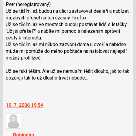
Petr
(neregistrovaný)
názor.
Už se těším, až budou na ulici zastavovat dealeři a nabízet
K
mi, abych přešel na ten úžasný Firefox.
navigaci
Už se těším, až ve městech budou postávat lidé s letáčky
lze
'Už jsi přešel?' a nabíte mi pomoc s nalezením správní
použít
cesty k internetu.
i
Už se těším, až mi někdo zazvoní doma u dveří a nabídne
klávesy
mi, že mi pomůže do mého počítače nainstalovat nejlepší
N
možný prohlížeč.
pro
následující
Už se fakt těším. Ale už se nemusím těšit dlouho, jak to tak
a
pozoruji tak to už dlouho trvat nebude...
P
Zobrazit
pro
celé
Skok
předchozí
vlákno
na
nový
19. 7. 2006 19:54
další
názor
nový
názor.
K
navigaci
Bobinnho