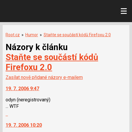
Root.cz
»
Humor
»
Staňte se součástí kódů Firefoxu 2.0
Názory k článku
Staňte se součástí kódů
Firefoxu 2.0
Zasílat nově přidané názory e-mailem
19. 7. 2006 9:47
odyn
(neregistrovaný)
... WTF
Skok
na
19. 7. 2006 10:20
další
nový