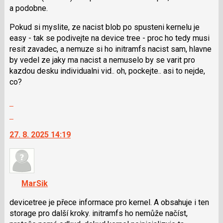
názor
a podobne.
Pokud si myslite, ze nacist blob po spusteni kernelu je
easy - tak se podivejte na device tree - proc ho tedy musi
resit zavadec, a nemuze si ho initramfs nacist sam, hlavne
by vedel ze jaky ma nacist a nemuselo by se varit pro
kazdou desku individualni vid.. oh, pockejte.. asi to nejde,
co?
Zobrazit
celé
Skok
vlákno
na
27. 8. 2025 14:19
další
nový
názor.
K
navigaci
MarSik
lze
použít
devicetree je přece informace pro kernel. A obsahuje i ten
i
storage pro další kroky. initramfs ho nemůže načíst,
klávesy