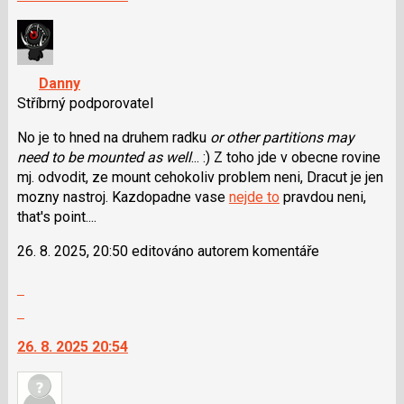
nový
názor.
K
navigaci
Danny
lze
Stříbrný podporovatel
použít
i
No je to hned na druhem radku
or other partitions may
klávesy
need to be mounted as well
... :) Z toho jde v obecne rovine
N
mj. odvodit, ze mount cehokoliv problem neni, Dracut je jen
pro
mozny nastroj. Kazdopadne vase
nejde to
pravdou neni,
následující
that's point....
a
26. 8. 2025, 20:50 editováno autorem komentáře
P
pro
Zobrazit
předchozí
celé
Skok
nový
vlákno
na
názor
26. 8. 2025 20:54
další
nový
názor.