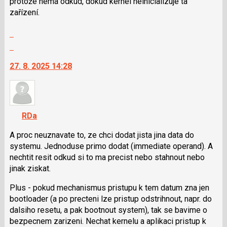
protože nemá odkud, dokud kernel neinicializuje ta
N
zařízení.
pro
Zobrazit
následující
celé
a
Skok
vlákno
P
na
27. 8. 2025 14:28
pro
další
předchozí
nový
nový
názor.
názor
K
navigaci
RDa
lze
použít
A proc neuznavate to, ze chci dodat jista jina data do
i
systemu. Jednoduse primo dodat (immediate operand). A
klávesy
nechtit resit odkud si to ma precist nebo stahnout nebo
N
jinak ziskat.
pro
Plus - pokud mechanismus pristupu k tem datum zna jen
následující
bootloader (a po precteni lze pristup odstrihnout, napr. do
a
dalsiho resetu, a pak bootnout system), tak se bavime o
P
bezpecnem zarizeni. Nechat kernelu a aplikaci pristup k
pro