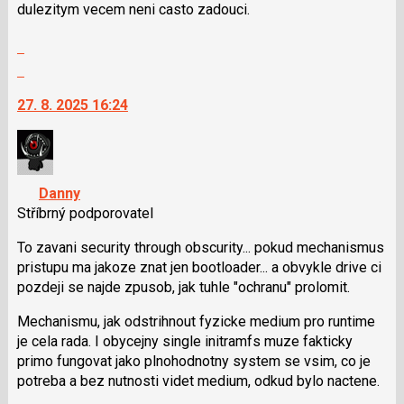
dulezitym vecem neni casto zadouci.
předchozí
nový
Zobrazit
názor
celé
Skok
vlákno
na
27. 8. 2025 16:24
další
nový
názor.
K
navigaci
Danny
lze
Stříbrný podporovatel
použít
i
To zavani security through obscurity... pokud mechanismus
klávesy
pristupu ma jakoze znat jen bootloader... a obvykle drive ci
N
pozdeji se najde zpusob, jak tuhle "ochranu" prolomit.
pro
Mechanismu, jak odstrihnout fyzicke medium pro runtime
následující
je cela rada. I obycejny single initramfs muze fakticky
a
primo fungovat jako plnohodnotny system se vsim, co je
P
potreba a bez nutnosti videt medium, odkud bylo nactene.
pro
předchozí