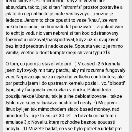
treba takove CPU microcode. Kdyz to vezmu ad-
názor
absurdum, tak to, jak si ten "initramfs" prostor postavite a
jak to do nej natlacite je ciste vas byznys.... mozne je
ledacos. Jenom to chce opustit to vase "knuu", ze vam
nekdo bori neco, co hromadu let pouzivate.... a pokud vam
to echt jo vadi, nic vam nebrani si ten kod odstranovany
forknout a udrzovat/backpor­tovat, kdyz uz si svuj zivot
bez initrd predstavit nedokazete. Spousta veci zije mimo
vanilla, vcetne o dost komplexnejsich veci typu zfs...
O tom, co jsem ja stavel vite prd :-) V casech 2.6 kernelu
jsem byl zvykly mit tuny patchu, aby mi rozumne fungovaly
veci. Nepovazuju se za nejakeho velkeho contributora, ale
par patchu jsem i do upstream kernelu poslal... vc. "blbosti"
typu, aby fungovala zvukovka i v docku. Pokud teda
pouziju nekde Ubuntu, tak je silne debloatizovane... takze
tyhle sve kecy si laskave nechte od cesty :-) Muj prvni
linux byl jen tak mimochodem slack-based monkey, nad
umsdos fs... a je to asi uz 30 let... a bezela mi na tom i
emulace 3.x Novellu, ktera rozhodne beznou soucasti
nebyla... :D Muzete badat, co vse bylo potreba udelat pro