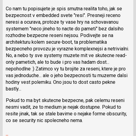
nový
Co nam tu popisujete je spis smutna realita toho, jak se
názor
bezpecnost v embedded svete "resi". Presneji receno
neresi a ocurava, protoze ty vase hry na schovavanou
systemem "neco jineho to nacte do pameti" bez dalsiho
rozhodne bezpecne reseni nejsou. Podivejte se na
architekturu kolem secure-boot, ta problematika
bezpecneho provozu je vyrazne komplexnejsi a netrivialni.
No, a nebo ty sve systemy muzete mit ve skutecne read-
only pametich, ale to bude i pro vas hadam dost...
nepohodlne :) Zatimco vy tu brojite za reseni, ktere je pro
vas jednoduche... ale o jeho bezpecnosti tu muzeme dalsi
hodiny vest polemiku. Ono jsou to dost casto pekne
bastly...
Pokud to ma byt skutecne bezpecne, pak celemu reseni
nesmi vadit, ze to medium je nejak dostupne. Pokud to
resite jinak, tak se stale bavime o nejake forme obscurity,
co se security nic spolecneho nema.
Zobrazit