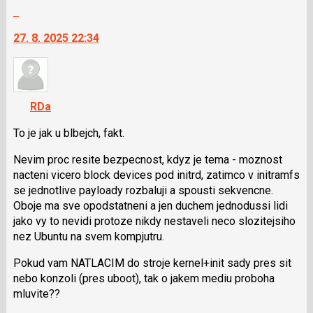
celé
Skok
vlákno
na
27. 8. 2025 22:34
další
nový
názor.
K
navigaci
RDa
lze
použít
To je jak u blbejch, fakt.
i
Nevim proc resite bezpecnost, kdyz je tema - moznost
klávesy
nacteni vicero block devices pod initrd, zatimco v initramfs
N
se jednotlive payloady rozbaluji a spousti sekvencne.
pro
Oboje ma sve opodstatneni a jen duchem jednodussi lidi
následující
jako vy to nevidi protoze nikdy nestaveli neco slozitejsiho
a
nez Ubuntu na svem kompjutru.
P
pro
Pokud vam NATLACIM do stroje kernel+init sady pres sit
předchozí
nebo konzoli (pres uboot), tak o jakem mediu proboha
nový
mluvite??
názor