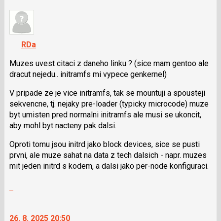
P
nový
pro
názor.
předchozí
K
nový
navigaci
RDa
názor
lze
použít
Muzes uvest citaci z daneho linku ? (sice mam gentoo ale
i
dracut nejedu.. initramfs mi vypece genkernel)
klávesy
V pripade ze je vice initramfs, tak se mountuji a spousteji
N
sekvencne, tj. nejaky pre-loader (typicky microcode) muze
pro
byt umisten pred normalni initramfs ale musi se ukoncit,
následující
aby mohl byt nacteny pak dalsi.
a
P
Oproti tomu jsou initrd jako block devices, sice se pusti
pro
prvni, ale muze sahat na data z tech dalsich - napr. muzes
předchozí
mit jeden initrd s kodem, a dalsi jako per-node konfiguraci.
nový
názor
Zobrazit
celé
Skok
vlákno
na
26. 8. 2025 20:50
další