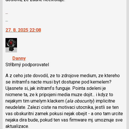
názor
Zobrazit
celé
Skok
vlákno
na
27. 8. 2025 22:08
další
nový
názor.
K
navigaci
Danny
lze
Stříbrný podporovatel
použít
i
A z ceho jste dovodil, ze to zdrojove medium, ze ktereho
klávesy
se initramfs nacte musi byt dostupne pod kernelem?
N
Ujasnete si, jak initramfs funguje. Pointa sdeleni je
pro
nicmene ta, ze k pripojeni media muze dojit... i kdyz to
následující
nejakym tim umelym klackem (
ala obscurity
) implicitne
a
neudelate. Zalezi ciste na motivaci utocnika, jestli se ten
P
vas obskuritni zamek pokusi nejak obejit - a ono tam urcite
pro
nejaka dira bude, pokud ten vas firmware mj. umoznuje sve
předchozí
aktualizace.