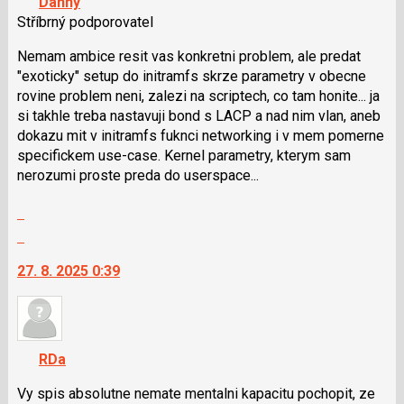
Danny
lze
Stříbrný podporovatel
použít
i
Nemam ambice resit vas konkretni problem, ale predat
klávesy
"exoticky" setup do initramfs skrze parametry v obecne
N
rovine problem neni, zalezi na scriptech, co tam honite... ja
pro
si takhle treba nastavuji bond s LACP a nad nim vlan, aneb
následující
dokazu mit v initramfs fuknci networking i v mem pomerne
a
specifickem use-case. Kernel parametry, kterym sam
P
nerozumi proste preda do userspace...
pro
Zobrazit
předchozí
celé
nový
Skok
vlákno
názor
na
27. 8. 2025 0:39
další
nový
názor.
K
navigaci
RDa
lze
použít
Vy spis absolutne nemate mentalni kapacitu pochopit, ze