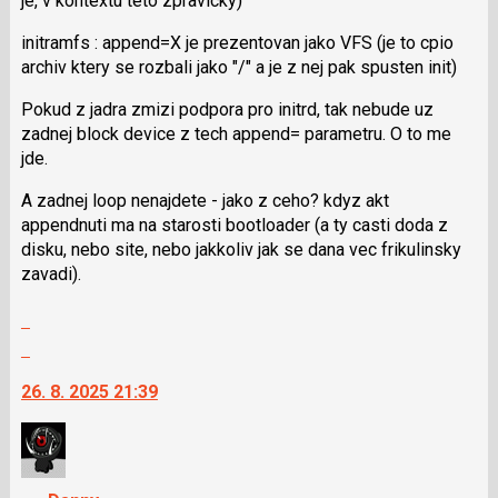
je, v kontextu teto zpravicky)
pro
initramfs : append=X je prezentovan jako VFS (je to cpio
následující
archiv ktery se rozbali jako "/" a je z nej pak spusten init)
a
P
Pokud z jadra zmizi podpora pro initrd, tak nebude uz
pro
zadnej block device z tech append= parametru. O to me
předchozí
jde.
nový
názor
A zadnej loop nenajdete - jako z ceho? kdyz akt
appendnuti ma na starosti bootloader (a ty casti doda z
disku, nebo site, nebo jakkoliv jak se dana vec frikulinsky
zavadi).
Zobrazit
celé
Skok
vlákno
na
26. 8. 2025 21:39
další
nový
názor.
K
navigaci