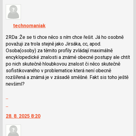
nový
názor
názor.
K
navigaci
technomaniak
lze
použít
2RDa :Že se ti chce něco s ním chce řešit. Já ho osobně
i
považuji za trola stejně jako Jirsáka, cc, apod.
klávesy
Osoba(osoby) za těmito profily zvládají maximálně
N
encyklopedické znalosti a známé obecné postupy ale chtít
pro
po nich skutečně hloubkovou znalost či něco skutečně
následující
sofistikovaného v problematice která není obecně
a
rozšířená a známá je v zásadě směšné. Fakt sis toho ještě
P
nevšiml?
pro
Zobrazit
předchozí
celé
nový
Skok
vlákno
názor
na
28. 8. 2025 8:20
další
nový
názor.