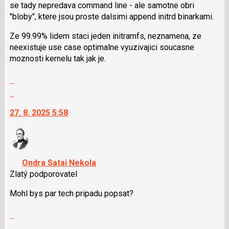
i
se tady nepredava command line - ale samotne obri
klávesy
"bloby", ktere jsou proste dalsimi append initrd binarkami.
N
Ze 99.99% lidem staci jeden initramfs, neznamena, ze
pro
neexistuje use case optimalne vyuzivajici soucasne
následující
moznosti kernelu tak jak je.
a
P
Zobrazit
pro
celé
Skok
předchozí
vlákno
na
nový
27. 8. 2025 5:58
další
názor
nový
názor.
K
navigaci
Ondra Satai Nekola
lze
Zlatý podporovatel
použít
i
Mohl bys par tech pripadu popsat?
klávesy
Zobrazit
N
celé
pro
Skok