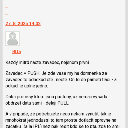
Zobrazit
celé
Skok
vlákno
na
27. 8. 2025 14:02
další
nový
názor.
K
navigaci
RDa
lze
použít
Kazdy initrd nacte zavadec, nejenom prvni.
i
Zavadec = PUSH. Je zde vase mylna domnenka ze
klávesy
zavadec to odnekud cte.. necte. On to do pameti tlaci - a
N
odkud, je uplne jedno.
pro
následující
Dalsi procesy ktere jsou pusteny, uz nemaji vysadu
a
obdrzet data sami - delaji PULL.
P
pro
A v pripade, ze potrebujete neco nekam vynutit, tak je
předchozí
mnohokrat jednodussi to tam proste dotlacit spravne na
nový
zacatku.. (a la IPL) nez pak resit kdo se to pta, zda to smi