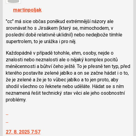
K
navigaci
martinpoljak
lze
použít
"cc" má sice občas poněkud extrémnější názory ale
i
srovnávat ho s Jirsákem (který se, mimochodem, v
klávesy
poslední době relativně uklidnil) nebo nedejbože tímhle
N
supertrolem, to je urážka i pro něj.
pro
Každopádně v případě tohohle, ehm, osoby, nejde o
následující
znalosti nebo neznalosti ale o nějaký komplex pocitů
a
méněcennosti a bůhví čeho ještě. To je přesně ten typ, před
P
kterého postavíte zelené jablko a on se začne hádat i o to,
pro
že je zelené a že je to vůbec jablko a to jen proto, aby
předchozí
shodil všechno co řeknete nebo uděláte. Hádat se s ním
nový
neznamená řešit technický stav věci ale jeho osobnostní
názor
problémy.
Zobrazit
celé
Skok
vlákno
na
27. 8. 2025 7:57
další