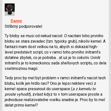
nový
názor.
K
navigaci
Danny
lze
Stříbrný podporovatel
použít
i
Ty bloby se musi od nekud nacist. O nacitani toho prvniho
klávesy
blobu se stara zavadec (tzn. typicky grub), nikoliv kernel. A
N
fantazii mam dost velkou na to, abych si dokazal high-
pro
level predstavit script, co v ramci toho prvniho initramfs
následující
dotahne zbytek, co je potreba... at uz je to cokoliv. Uvnitr
a
initramfs je to koneckoncu sada shellovych scriptu, co dela
P
vselimoznou magii.
pro
Tedy proc by mel byt problem v ramci initramfs nacist tech
předchozí
blobu, kolik jen hrdlo raci? Ono je lepsi nektere veci z
nový
kernel space presunout do userspace (
a z kernelu to
názor
proste vyhodit
), zvlast kdyz to v tom userspace proste a
jednoduse realizovatelne vcelku snadne je. Proc by to mel
delat primo kernel?