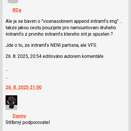
K
navigaci
RDa
lze
použít
Ale ja se bavim o "vicenasobnem append initramfs.img" ...
i
takze jakou cestu pouzijete pro namountovani druheho
klávesy
initramfs z prvniho initramfs ktereho init je spusten ?
N
Jde o to, ze initramfs NENI partisna, ale VFS.
pro
následující
26. 8. 2025, 20:54 editováno autorem komentáře
a
P
Zobrazit
pro
celé
Skok
předchozí
vlákno
na
nový
26. 8. 2025 21:00
další
názor
nový
názor.
K
navigaci
Danny
lze
Stříbrný podporovatel
použít