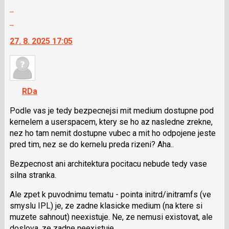
Zobrazit
nový
celé
Skok
názor
vlákno
na
27. 8. 2025 17:05
další
nový
názor.
K
navigaci
RDa
lze
použít
Podle vas je tedy bezpecnejsi mit medium dostupne pod
i
kernelem a userspacem, ktery se ho az nasledne zrekne,
klávesy
nez ho tam nemit dostupne vubec a mit ho odpojene jeste
N
pred tim, nez se do kernelu preda rizeni? Aha..
pro
Bezpecnost ani architektura pocitacu nebude tedy vase
následující
silna stranka.
a
P
Ale zpet k puvodnimu tematu - pointa initrd/initramfs (ve
pro
smyslu IPL) je, ze zadne klasicke medium (na ktere si
předchozí
muzete sahnout) neexistuje. Ne, ze nemusi existovat, ale
nový
doslova, ze zadne neexistuje.