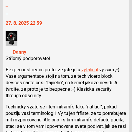
Zobrazit
celé
Skok
vlákno
na
27. 8. 2025 22:59
další
nový
názor.
K
navigaci
Danny
lze
Stříbrný podporovatel
použít
i
Bezpecnost resim proto, ze jste ji tu
vytahnul
vy sam ;-)
klávesy
Vase argumentace stoji na tom, ze tech vicero block
N
devices nacte cosi "tajneho", co kernel jakoze nevidi. A
pro
tvrdite, ze proto je to bezpecne :-) Klasicka security
následující
through obscurity.
a
Technicky vzato se i ten initramfs take "natlaci", pokud
P
pouziju vasi terminologii. Vy tu jen frflate, ze to potrebujete
pro
mit rozporcovane. Ale ono i s tim initramfs defacto pocita,
předchozí
staci se v tom vami opovrhovane svete podivat, jak se resi
nový