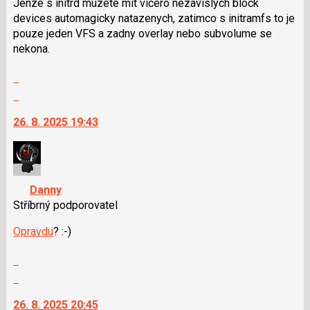
Jenze s initrd muzete mit vicero nezavislych block
devices automagicky natazenych, zatimco s initramfs to je
pouze jeden VFS a zadny overlay nebo subvolume se
nekona.
Zobrazit
celé
Skok
vlákno
na
26. 8. 2025 19:43
další
nový
názor.
K
navigaci
Danny
lze
Stříbrný podporovatel
použít
i
Opravdu
? :-)
klávesy
Zobrazit
N
celé
pro
Skok
vlákno
následující
na
26. 8. 2025 20:45
a
další