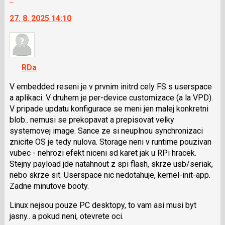
vlákno
následující
na
27. 8. 2025 14:10
a
další
P
nový
pro
názor.
předchozí
K
nový
navigaci
RDa
názor
lze
použít
V embedded reseni je v prvnim initrd cely FS s userspace
i
a aplikaci. V druhem je per-device customizace (a la VPD).
klávesy
V pripade updatu konfigurace se meni jen malej konkretni
N
blob.. nemusi se prekopavat a prepisovat velky
pro
systemovej image. Sance ze si neuplnou synchronizaci
následující
znicite OS je tedy nulova. Storage neni v runtime pouzivan
a
vubec - nehrozi efekt niceni sd karet jak u RPi hracek.
P
Stejny payload jde natahnout z spi flash, skrze usb/seriak,
pro
nebo skrze sit. Userspace nic nedotahuje, kernel-init-app.
předchozí
Zadne minutove booty.
nový
Linux nejsou pouze PC desktopy, to vam asi musi byt
názor
jasny.. a pokud neni, otevrete oci.