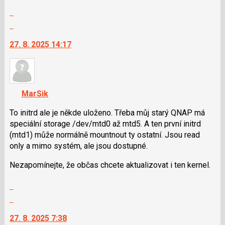
Zobrazit
celé
Skok
vlákno
na
27. 8. 2025 14:17
další
nový
názor.
K
navigaci
MarSik
lze
použít
To initrd ale je někde uloženo. Třeba můj starý QNAP má
i
speciální storage /dev/mtd0 až mtd5. A ten první initrd
klávesy
(mtd1) může normálně mountnout ty ostatní. Jsou read
N
only a mimo systém, ale jsou dostupné.
pro
Nezapomínejte, že občas chcete aktualizovat i ten kernel.
následující
a
Zobrazit
P
celé
Skok
pro
vlákno
na
předchozí
27. 8. 2025 7:38
další
nový