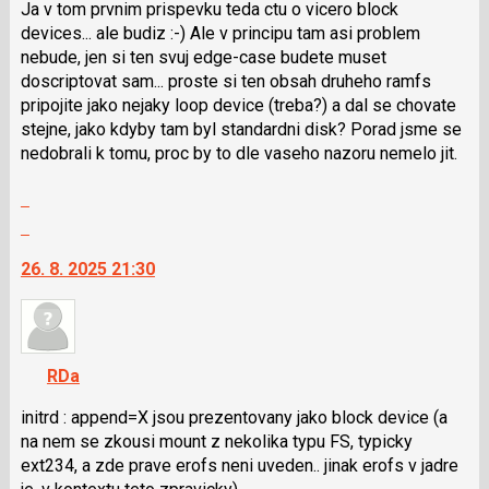
i
Ja v tom prvnim prispevku teda ctu o vicero block
klávesy
devices... ale budiz :-) Ale v principu tam asi problem
N
nebude, jen si ten svuj edge-case budete muset
pro
doscriptovat sam... proste si ten obsah druheho ramfs
následující
pripojite jako nejaky loop device (treba?) a dal se chovate
a
stejne, jako kdyby tam byl standardni disk? Porad jsme se
P
nedobrali k tomu, proc by to dle vaseho nazoru nemelo jit.
pro
Zobrazit
předchozí
celé
nový
Skok
vlákno
názor
na
26. 8. 2025 21:30
další
nový
názor.
K
navigaci
RDa
lze
použít
initrd : append=X jsou prezentovany jako block device (a
i
na nem se zkousi mount z nekolika typu FS, typicky
klávesy
ext234, a zde prave erofs neni uveden.. jinak erofs v jadre
N