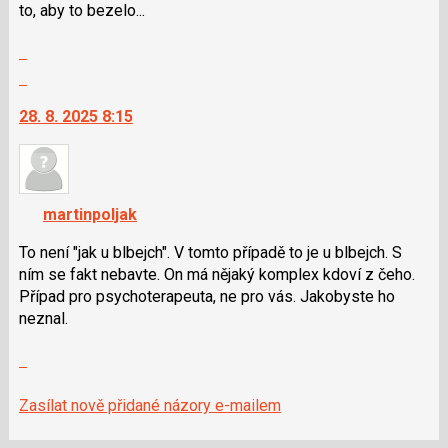
to, aby to bezelo...
Zobrazit
celé
Skok
vlákno
na
28. 8. 2025 8:15
další
nový
názor.
K
navigaci
martinpoljak
lze
použít
To není "jak u blbejch". V tomto případě to je u blbejch. S
i
ním se fakt nebavte. On má nějaký komplex kdoví z čeho.
klávesy
Případ pro psychoterapeuta, ne pro vás. Jakobyste ho
N
neznal.
pro
Zobrazit
následující
celé
a
vlákno
P
Zasílat nově přidané názory e-mailem
pro
předchozí