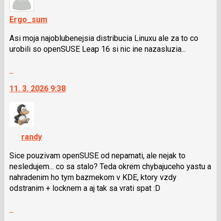
Ergo_sum
Asi moja najoblubenejsia distribucia Linuxu ale za to co
urobili so openSUSE Leap 16 si nic ine nazasluzia...
Skok
na
11. 3. 2026 9:38
další
nový
názor.
K
navigaci
randy
lze
použít
Sice pouzivam openSUSE od nepamati, ale nejak to
i
nesledujem... co sa stalo? Teda okrem chybajuceho yastu a
klávesy
nahradenim ho tym bazmekom v KDE, ktory vzdy
N
odstranim + locknem a aj tak sa vrati spat :D
pro
Skok
následující
na
a