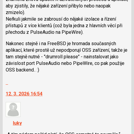
aby zjistily, že nějaké zařízení přibylo nebo naopak
zmizelo).
Neřkuli jakmile se zabrousí do nějaké izolace a řízení
přístupů z více klientů (což byla jedna z hlavních věcí při
přechodu z PulseAudio na PipeWire).
Nakonec stejně i na FreeBSD je hromada současných
aplikací, které prostě už nepodporují OSS zařízení, takže je
tam stejně nutné - "drumroll please" - nainstalovat jako
závislost port PulseAudio nebo PipeWire, co pak použije
OSS backend.. :)
Skok
na
12. 3. 2026 16:54
další
nový
názor.
K
navigaci
luky
lze
použít