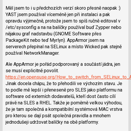
použít
i
Měl jsem to i u předchozích verzí skoro přesně naopak :)
klávesy
YAST jsem používal víceméně jen při instalaci a pak
N
opravdu výjimečně, protože jsem to spíš ručně editoval v
pro
/etc/sysconfig a na na balíčky používal buď Zypper nebo
následující
nějakou graf nadstavbu (GNOME Software přes
a
PackageKit nebo teď Myrlyn). AppArmor jsem na
P
serverech přepínal na SELinux a místo Wicked pak stejně
pro
používal NetworkManager.
předchozí
Ale AppArmor je pořád podporovaný a součástí jádra, jen
nový
se musí explicitně povolit.
názor
https://en.opensuse.org/How_to_switch_from_SELinux_to
Jinak docela chápu, že to přehodili ve výchozím stavu. Je
to podle mě lepší i přeneseně pro SLES jako platformu na
software od externích dodavatelů, kteří dost často cílí
právě na SLES a RHEL. Takže je poměrně velkou výhodou,
že je tam společná a kompatibilní systémová MAC vrstva
pro kterou se dají psát společná pravidla a mnohem
jednodušeji udržovat balíčky na obě platformy.