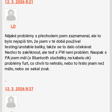
12. 3. 2026 8:21
další
následující
nový
a
názor.
P
K
pro
navigaci
předchozí
LD
lze
nový
použít
Nějaké problémy s přechodem jsem zaznamenal, ale to
názor
i
bylo nejspíš tím, že jsem v té době používal
klávesy
testing/unstable balíky, takže se to dalo očekávat.
N
Nechci to zakřiknout, ale teď s PW není problém. Naopak s
pro
PA jsem měl (s Bluetooth sluchátky, na kabelu ok)
následující
problémy furt, co chvíli to nehrálo, nebo to hrálo jinam než
a
mělo, nebo se sekal zvuk.
P
Skok
pro
na
předchozí
12. 3. 2026 8:37
další
nový
nový
názor
názor.
K
navigaci