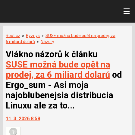
Root.cz
»
Byznys
»
SUSE možná bude opět na prodej, za
6 miliard dolarů
»
Názory
Vlákno názorů k článku
SUSE možná bude opět na
prodej, za 6 miliard dolarů
od
Ergo_sum - Asi moja
najoblubenejsia distribucia
Linuxu ale za to...
11. 3. 2026 8:58