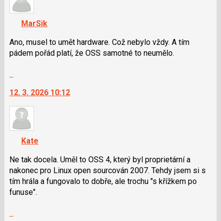
K
názor
navigaci
MarSik
lze
použít
Ano, musel to umět hardware. Což nebylo vždy. A tím
i
pádem pořád platí, že OSS samotné to neumělo.
klávesy
Skok
N
na
pro
12. 3. 2026 10:12
další
následující
nový
a
názor.
P
K
pro
navigaci
předchozí
Kate
lze
nový
použít
Ne tak docela. Uměl to OSS 4, který byl proprietární a
názor
i
nakonec pro Linux open sourcován 2007. Tehdy jsem si s
klávesy
tím hrála a fungovalo to dobře, ale trochu "s křížkem po
N
funuse".
pro
Skok
následující