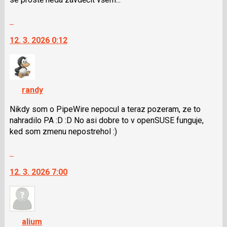
Skok
na
12. 3. 2026 0:12
další
nový
názor.
K
navigaci
randy
lze
použít
Nikdy som o PipeWire nepocul a teraz pozeram, ze to
i
nahradilo PA :D :D No asi dobre to v openSUSE funguje,
klávesy
ked som zmenu nepostrehol :)
N
Skok
pro
na
následující
12. 3. 2026 7:00
další
a
nový
P
názor.
pro
K
předchozí
navigaci
nový
alium