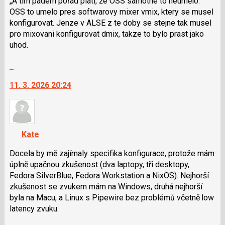
A tím pádem pořád platí, že OSS samotné to neumělo.
i
OSS to umelo pres softwarovy mixer vmix, ktery se musel
klávesy
konfigurovat. Jenze v ALSE z te doby se stejne tak musel
N
pro mixovani konfigurovat dmix, takze to bylo prast jako
pro
uhod.
následující
Skok
a
na
P
11. 3. 2026 20:24
další
pro
nový
předchozí
názor.
nový
K
názor
navigaci
Kate
lze
použít
Docela by mě zajímaly specifika konfigurace, protože mám
i
úplně upačnou zkušenost (dva laptopy, tři desktopy,
klávesy
Fedora SilverBlue, Fedora Workstation a NixOS). Nejhorší
N
zkušenost se zvukem mám na Windows, druhá nejhorší
pro
byla na Macu, a Linux s Pipewire bez problémů včetně low
následující
latency zvuku.
a