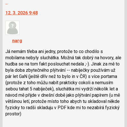
Skok
pro
na
následující
12. 3. 2026 9:48
další
a
nový
P
názor.
pro
K
předchozí
navigaci
nový
narg
lze
názor
použít
Já nemám třeba ani jedny, protože to co chodilo s
i
mobilama nebyly sluchátka. Možná tak dobrý na hovory, ale
klávesy
hudba se na tom fakt poslouchat nedala ;-). Jinak za mě to
N
byla doba zbytečného plýtvání -- nabíječky používám už
pro
pár let GaN (ještě dřív než to bylo in v ČR) s více portama
následující
(protože z toho můžu nabít prakticky cokoli a nemusím
a
sebou tahat 5 nabíječek), sluchátka mi vydrží několik let a
P
návod mě přijde v dnešní době jako plýtvání papírem (u mě
pro
většinou letí, protože místo toho abych tu skladoval někde
předchozí
fyzicky to radši skladuju v PDF kde mi to nezabírá fyzický
nový
prostor)
názor
Skok