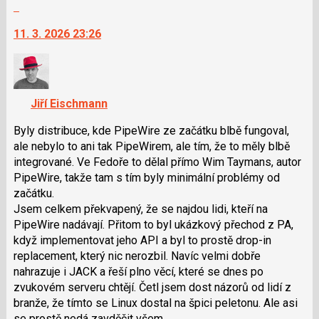
Skok
P
na
pro
11. 3. 2026 23:26
další
předchozí
nový
nový
názor.
názor
K
navigaci
Jiří Eischmann
lze
použít
Byly distribuce, kde PipeWire ze začátku blbě fungoval,
i
ale nebylo to ani tak PipeWirem, ale tím, že to měly blbě
klávesy
integrované. Ve Fedoře to dělal přímo Wim Taymans, autor
N
PipeWire, takže tam s tím byly minimální problémy od
pro
začátku.
následující
Jsem celkem překvapený, že se najdou lidi, kteří na
a
PipeWire nadávají. Přitom to byl ukázkový přechod z PA,
P
když implementovat jeho API a byl to prostě drop-in
pro
replacement, který nic nerozbil. Navíc velmi dobře
předchozí
nahrazuje i JACK a řeší plno věcí, které se dnes po
nový
zvukovém serveru chtějí. Četl jsem dost názorů od lidí z
názor
branže, že tímto se Linux dostal na špici peletonu. Ale asi
se prostě nedá zavděčit všem...