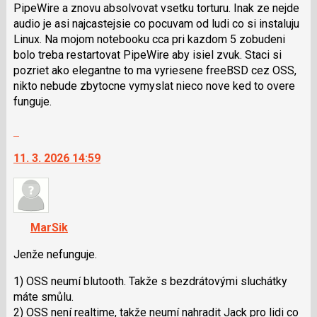
klávesy
PipeWire a znovu absolvovat vsetku torturu. Inak ze nejde
N
audio je asi najcastejsie co pocuvam od ludi co si instaluju
pro
Linux. Na mojom notebooku cca pri kazdom 5 zobudeni
následující
bolo treba restartovat PipeWire aby isiel zvuk. Staci si
a
pozriet ako elegantne to ma vyriesene freeBSD cez OSS,
P
nikto nebude zbytocne vymyslat nieco nove ked to overe
pro
funguje.
předchozí
Skok
nový
na
názor
11. 3. 2026 14:59
další
nový
názor.
K
navigaci
MarSik
lze
použít
Jenže nefunguje.
i
1) OSS neumí blutooth. Takže s bezdrátovými sluchátky
klávesy
máte smůlu.
N
2) OSS není realtime, takže neumí nahradit Jack pro lidi co
pro