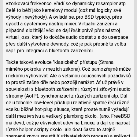
vzorkovací frekvence, vřadí se dynamicky resampler atp.
Celé to běží jako kernelový modul (což má logicky své
výhody i nevýhody). A ovládá se, pro BSD typicky, přes
sysctl a systémový nástroj mixer. Virtuální zařízení a
případné složitější věci se dají řešit právě přes nástroj
virtual_oss, který to dokáže audio dostat z a do userpace
přes další vytvořené devnody, což je pak přesně ta volba
např. pro integraci s bluetooth zařízeními.
Takže taková evoluce "klasického" přístupu (Strana
mírného pokroku v mezích zákona). Což samozřejmě může
i někomu vyhovovat. Ale s většinou současných požadavků
to prostě začne dřív nebo později narážet. Ať už právě v
souvislosti s bluetooth zařízeními, různými síťovými audio
streamy (AoIP), synchronizací z různých zařízení atp. Dál
se u tohohle low-level přístupu relativně spatně řeší různé
vcelku běžné hot-plug situace, které prostě nutně vyžadují
další mezivrstvu a veškerý plumbing okolo.. (ano, FreeBSD
má devd, což je ekvivalent udev na Linuxu, a dají se napsat
různé helper skripty okolo.. ale dost často to stejně
znamená znovu spustit X uživatelských procesů a aplikací,