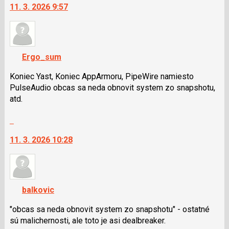
11. 3. 2026 9:57
další
P
nový
pro
názor.
předchozí
K
nový
navigaci
názor
Ergo_sum
lze
použít
Koniec Yast, Koniec AppArmoru, PipeWire namiesto
i
PulseAudio obcas sa neda obnovit system zo snapshotu,
klávesy
atd.
N
Skok
pro
na
následující
11. 3. 2026 10:28
další
a
nový
P
názor.
pro
K
předchozí
navigaci
nový
balkovic
lze
názor
použít
"obcas sa neda obnovit system zo snapshotu" - ostatné
i
sú malichernosti, ale toto je asi dealbreaker.