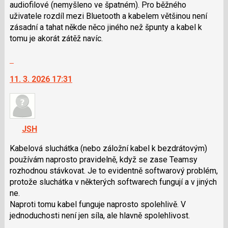
a
audiofilové (nemyšleno ve špatném). Pro běžného
P
uživatele rozdíl mezi Bluetooth a kabelem většinou není
pro
zásadní a tahat někde něco jiného než špunty a kabel k
předchozí
tomu je akorát zátěž navíc.
nový
Skok
názor
na
11. 3. 2026 17:31
další
nový
názor.
K
navigaci
JSH
lze
použít
Kabelová sluchátka (nebo záložní kabel k bezdrátovým)
i
používám naprosto pravidelně, když se zase Teamsy
klávesy
rozhodnou stávkovat. Je to evidentně softwarový problém,
N
protože sluchátka v některých softwarech fungují a v jiných
pro
ne.
následující
Naproti tomu kabel funguje naprosto spolehlivě. V
a
jednoduchosti není jen síla, ale hlavně spolehlivost.
P