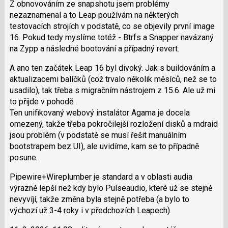
Z obnovováním ze snapshotu jsem problémy
nezaznamenal a to Leap používám na některých
testovacích strojích v podstatě, co se objevily první image
16. Pokud tedy myslíme totéž - Btrfs a Snapper navázaný
na Zypp a následné bootování a případný revert.
A ano ten začátek Leap 16 byl divoký. Jak s buildováním a
aktualizacemi balíčků (což trvalo několik měsíců, než se to
usadilo), tak třeba s migračním nástrojem z 15.6. Ale už mi
to přijde v pohodě.
Ten unifikovaný webový instalátor Agama je docela
omezený, takže třeba pokročilejší rozložení disků a mdraid
jsou problém (v podstatě se musí řešit manuálním
bootstrapem bez UI), ale uvidíme, kam se to případně
posune.
Pipewire+Wire­plumber je standard a v oblasti audia
výrazně lepší než kdy bylo Pulseaudio, které už se stejně
nevyvíjí, takže změna byla stejně potřeba (a bylo to
výchozí už 3-4 roky i v předchozích Leapech).