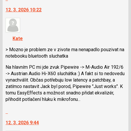
na
12. 3. 2026 10:22
další
nový
názor.
K
navigaci
Kate
lze
použít
> Mozno je problem ze v zivote ma nenapadlo pouzivat na
i
notebooku bluetooth sluchatka
klávesy
Na hlavním PC mi jde zvuk Pipewire -> M-Audio Air 192/6
N
-> Austrian Audio Hi-X60 sluchátka :) A fakt si to nedovedu
pro
vynachválit. Občas potřebuju low latency a patchbay, a
následující
zatímco nastavit Jack byl porod, Pipewire "Just works". K
a
tomu EasyEffects a možnost snadno přidat ekvalizér,
P
přihodit potlačení hluku k mikrofonu...
pro
předchozí
Skok
nový
na
názor
12. 3. 2026 9:44
další
nový