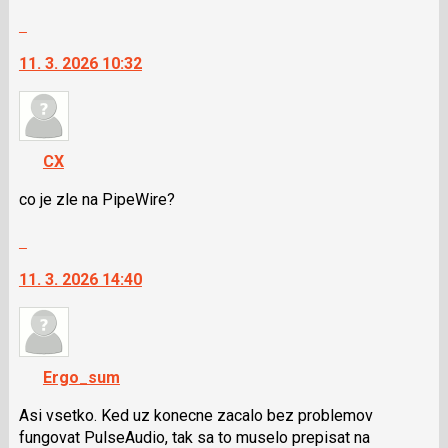
klávesy
Skok
N
na
pro
11. 3. 2026 10:32
další
následující
nový
a
názor.
P
K
pro
navigaci
předchozí
CX
lze
nový
použít
co je zle na PipeWire?
názor
i
Skok
klávesy
na
N
11. 3. 2026 14:40
další
pro
nový
následující
názor.
a
K
P
navigaci
pro
Ergo_sum
lze
předchozí
použít
Asi vsetko. Ked uz konecne zacalo bez problemov
nový
i
fungovat PulseAudio, tak sa to muselo prepisat na
názor