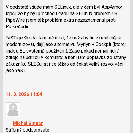
použít
V podstatě všude mám SELinux, ale v čem byl AppArmor
i
lepší, že by byl přechod Leapu na SELinux problém? S
klávesy
PipeWire jsem též problém extra nezaznamenal proti
N
PulseAudio.
pro
YaSTu je škoda, tam mě mrzí, že než aby ho zkusili nějak
následující
modernizovat, dají jako alternativu Myrlyn + Cockpit (kterej
a
jinak u EL systémů používám). Zase pokud nemají lidi /
P
zdroje na údržbu v komunitě a není tam poptávka ze strany
pro
zákazníků SLESu, asi se těžko dá čekat velký rozvoj věcí
předchozí
jako YaST.
nový
názor
Skok
na
11. 3. 2026 11:04
další
nový
názor.
K
navigaci
Michal Šmucr
lze
Stříbrný podporovatel