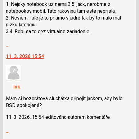
použít
1. Nejaky notebook uz nema 3.5' jack, nerobme z
i
notebookov mobil. Tato rakovina tam este neprisla.
klávesy
2. Neviem... ale je to priamo v jadre tak by to malo mat
N
nizku latenciu.
pro
3,4. Robi sa to cez virtualne zariadenie.
následující
Skok
a
na
P
11. 3. 2026 15:54
další
pro
nový
předchozí
názor.
nový
K
názor
navigaci
Ink
lze
použít
Mám si bezdrátová sluchátka připojit jackem, aby bylo
i
BSD spokojené?
klávesy
11. 3. 2026, 15:54 editováno autorem komentáře
N
pro
Skok
následující
na
a