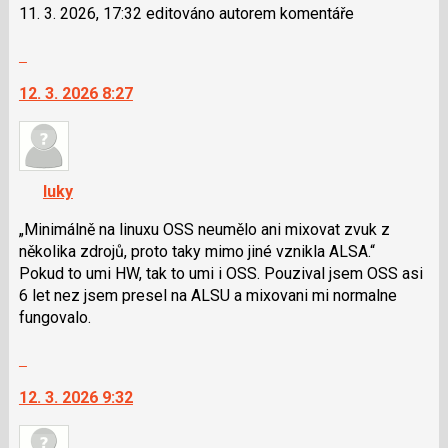
11. 3. 2026, 17:32 editováno autorem komentáře
pro
předchozí
Skok
nový
na
názor
12. 3. 2026 8:27
další
nový
názor.
K
navigaci
luky
lze
použít
Minimálně na linuxu OSS neumělo ani mixovat zvuk z
i
několika zdrojů, proto taky mimo jiné vznikla ALSA.
klávesy
Pokud to umi HW, tak to umi i OSS. Pouzival jsem OSS asi
N
6 let nez jsem presel na ALSU a mixovani mi normalne
pro
fungovalo.
následující
Skok
a
na
P
12. 3. 2026 9:32
další
pro
nový
předchozí
názor.
nový