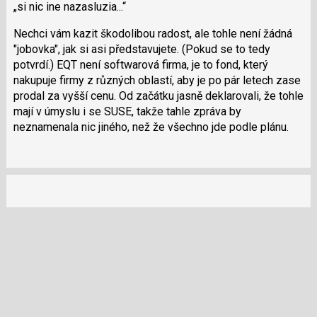
použít
si nic ine nazasluzia...
názor
i
Nechci vám kazit škodolibou radost, ale tohle není žádná
klávesy
"jobovka", jak si asi představujete. (Pokud se to tedy
N
potvrdí.) EQT není softwarová firma, je to fond, který
pro
nakupuje firmy z různých oblastí, aby je po pár letech zase
následující
prodal za vyšší cenu. Od začátku jasně deklarovali, že tohle
a
mají v úmyslu i se SUSE, takže tahle zpráva by
P
neznamenala nic jiného, než že všechno jde podle plánu.
pro
předchozí
nový
názor