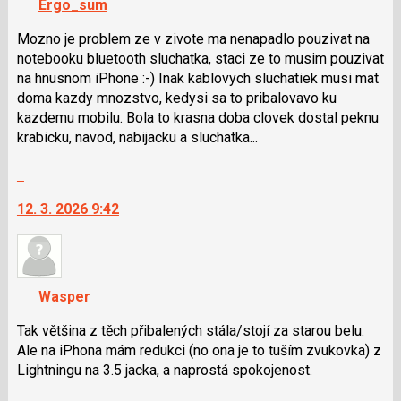
Ergo_sum
lze
použít
Mozno je problem ze v zivote ma nenapadlo pouzivat na
i
notebooku bluetooth sluchatka, staci ze to musim pouzivat
klávesy
na hnusnom iPhone :-) Inak kablovych sluchatiek musi mat
N
doma kazdy mnozstvo, kedysi sa to pribalovavo ku
pro
kazdemu mobilu. Bola to krasna doba clovek dostal peknu
následující
krabicku, navod, nabijacku a sluchatka...
a
Skok
P
na
pro
12. 3. 2026 9:42
další
předchozí
nový
nový
názor.
názor
K
navigaci
Wasper
lze
použít
Tak většina z těch přibalených stála/stojí za starou belu.
i
Ale na iPhona mám redukci (no ona je to tuším zvukovka) z
klávesy
Lightningu na 3.5 jacka, a naprostá spokojenost.
N