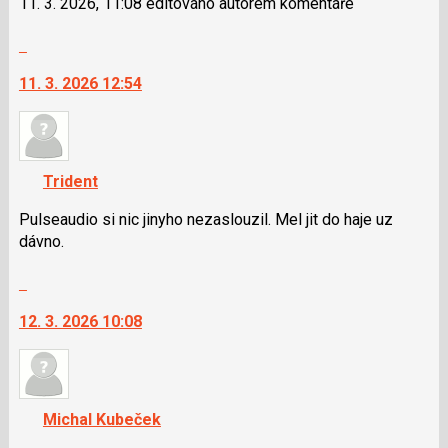
11. 3. 2026, 11:08 editováno autorem komentáře
Skok
na
11. 3. 2026 12:54
další
nový
názor.
K
navigaci
Trident
lze
použít
Pulseaudio si nic jinyho nezaslouzil. Mel jit do haje uz
i
dávno.
klávesy
Skok
N
na
pro
12. 3. 2026 10:08
další
následující
nový
a
názor.
P
K
pro
navigaci
předchozí
Michal Kubeček
lze
nový