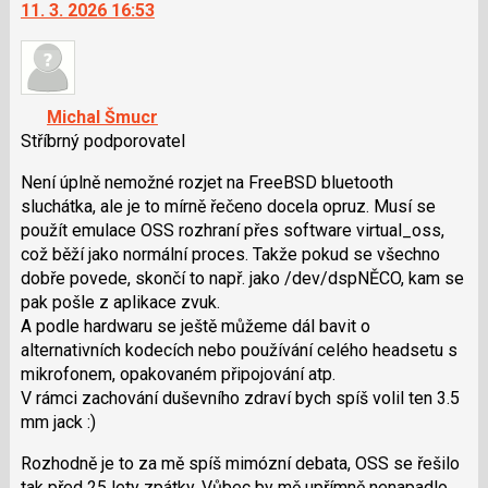
11. 3. 2026 16:53
další
P
nový
pro
názor.
předchozí
K
nový
navigaci
Michal Šmucr
názor
lze
Stříbrný podporovatel
použít
i
Není úplně nemožné rozjet na FreeBSD bluetooth
klávesy
sluchátka, ale je to mírně řečeno docela opruz. Musí se
N
použít emulace OSS rozhraní přes software virtual_oss,
pro
což běží jako normální proces. Takže pokud se všechno
následující
dobře povede, skončí to např. jako /dev/dspNĚCO, kam se
a
pak pošle z aplikace zvuk.
P
A podle hardwaru se ještě můžeme dál bavit o
pro
alternativních kodecích nebo používání celého headsetu s
předchozí
mikrofonem, opakovaném připojování atp.
nový
V rámci zachování duševního zdraví bych spíš volil ten 3.5
názor
mm jack :)
Rozhodně je to za mě spíš mimózní debata, OSS se řešilo
tak před 25 lety zpátky. Vůbec by mě upřímně nenapadlo