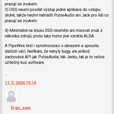
pracují se zvukem.
následující
3) OSS neumí posílat výstup jedné aplikace do vstupu
a
druhé, takže neumí nahradit PulseAudio ani Jack pro lidi co
P
pracují se zvukem.
pro
předchozí
4) Minimálně na linuxu OSS neumělo ani mixovat zvuk z
nový
několika zdrojů, proto taky mimo jiné vznikla ALSA.
názor
A PipeWire řeší i synchronizaci s obrazem a spoustu
dalších věcí. Neříkám, že nebyly bugy, ale jelikož
zachovává API jak PulseAudia, tak Jacku, tak je to velice
užitečný kus software.
Skok
na
11. 3. 2026 15:14
další
nový
názor.
K
navigaci
Ergo_sum
lze