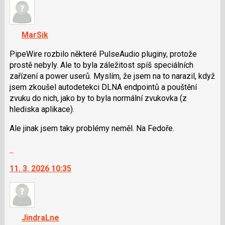
názor.
K
navigaci
MarSik
lze
použít
PipeWire rozbilo některé PulseAudio pluginy, protože
i
prostě nebyly. Ale to byla záležitost spíš speciálních
klávesy
zařízení a power userů. Myslím, že jsem na to narazil, když
N
jsem zkoušel autodetekci DLNA endpointů a pouštění
pro
zvuku do nich, jako by to byla normální zvukovka (z
následující
hlediska aplikace).
a
Ale jinak jsem taky problémy neměl. Na Fedoře.
P
pro
Skok
předchozí
na
nový
11. 3. 2026 10:35
další
názor
nový
názor.
K
navigaci
JindraLne
lze