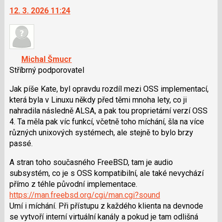
na
a
12. 3. 2026 11:24
další
P
nový
pro
názor.
předchozí
K
nový
navigaci
názor
Michal Šmucr
lze
Stříbrný podporovatel
použít
i
Jak píše Kate, byl opravdu rozdíl mezi OSS implementací,
klávesy
která byla v Linuxu někdy před těmi mnoha lety, co ji
N
nahradila následně ALSA, a pak tou proprietární verzí OSS
pro
4. Ta měla pak víc funkcí, včetně toho míchání, šla na více
následující
různých unixových systémech, ale stejně to bylo brzy
a
passé.
P
A stran toho současného FreeBSD, tam je audio
pro
subsystém, co je s OSS kompatibilní, ale také nevychází
předchozí
přímo z téhle původní implementace.
nový
https://man.freebsd.org/cgi/man.cgi?sound
názor
Umí i míchání. Při přístupu z každého klienta na devnode
se vytvoří interní virtuální kanály a pokud je tam odlišná