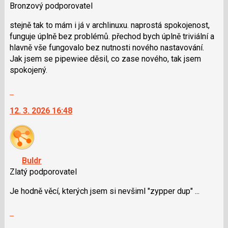
lze
názor
Bronzový podporovatel
použít
i
stejně tak to mám i já v archlinuxu. naprostá spokojenost,
klávesy
funguje úplně bez problémů. přechod bych úplně triviální a
N
hlavně vše fungovalo bez nutnosti nového nastavování.
pro
Jak jsem se pipewiee děsil, co zase nového, tak jsem
následující
spokojený.
a
Skok
P
na
pro
12. 3. 2026 16:48
další
předchozí
nový
nový
názor.
názor
K
navigaci
Buldr
lze
Zlatý podporovatel
použít
i
Je hodně věcí, kterých jsem si nevšiml "zypper dup" ...
klávesy
Skok
N
na
pro