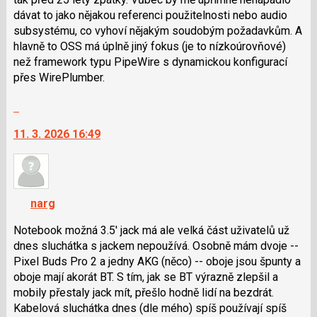
dávat to jako nějakou referenci použitelnosti nebo audio
subsystému, co vyhoví nějakým soudobým požadavkům. A
hlavně to OSS má úplně jiný fokus (je to nízkoúrovňové)
než framework typu PipeWire s dynamickou konfigurací
přes WirePlumber.
Skok
na
11. 3. 2026 16:49
další
nový
názor.
K
navigaci
narg
lze
použít
Notebook možná 3.5' jack má ale velká část uživatelů už
i
dnes sluchátka s jackem nepoužívá. Osobně mám dvoje --
klávesy
Pixel Buds Pro 2 a jedny AKG (něco) -- oboje jsou špunty a
N
oboje mají akorát BT. S tím, jak se BT výrazně zlepšil a
pro
mobily přestaly jack mít, přešlo hodně lidí na bezdrát.
následující
Kabelová sluchátka dnes (dle mého) spíš používají spíš