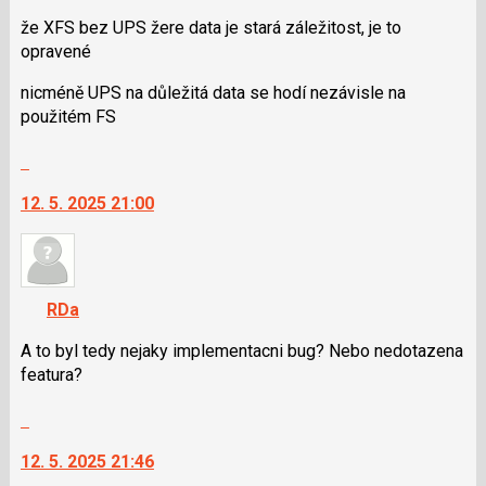
použít
i
že XFS bez UPS žere data je stará záležitost, je to
klávesy
opravené
N
nicméně UPS na důležitá data se hodí nezávisle na
pro
použitém FS
následující
a
Skok
P
na
pro
12. 5. 2025 21:00
další
předchozí
nový
nový
názor.
názor
K
navigaci
RDa
lze
použít
A to byl tedy nejaky implementacni bug? Nebo nedotazena
i
featura?
klávesy
Skok
N
na
pro
12. 5. 2025 21:46
další
následující