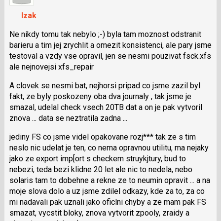
K
navigaci
Izak
lze
použít
Ne nikdy tomu tak nebylo ;-) byla tam moznost odstranit
i
barieru a tim jej zrychlit a omezit konsistenci, ale pary jsme
klávesy
testoval a vzdy vse opravil, jen se nesmi pouzivat fsck.xfs
N
ale nejnovejsi xfs_repair
pro
A clovek se nesmi bat, nejhorsi pripad co jsme zazil byl
následující
fakt, ze byly poskozeny oba dva journaly , tak jsme je
a
smazal, udelal check vsech 20TB dat a on je pak vytvoril
P
znova ... data se neztratila zadna ...
pro
předchozí
jediny FS co jsme videl opakovane rozj*** tak ze s tim
nový
neslo nic udelat je ten, co nema opravnou utilitu, ma nejaky
názor
jako ze export imp[ort s checkem struykjtury, bud to
nebezi, teda bezi klidne 20 let ale nic to nedela, nebo
solaris tam to dobehne a rekne ze to neumin opravit ... a na
moje slova dolo a uz jsme zdilel odkazy, kde za to, za co
mi nadavali pak uznali jako oficlni chyby a ze mam pak FS
smazat, vycstit bloky, znova vytvorit zpooly, zraidy a