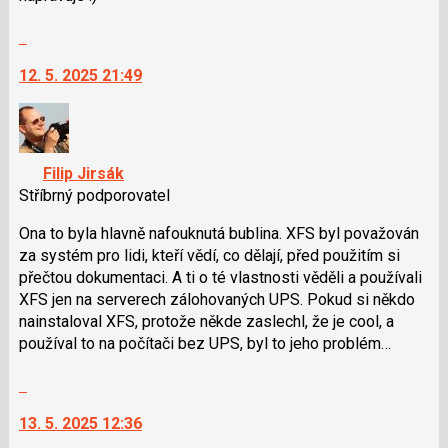
klávesy
Skok
N
na
pro
12. 5. 2025 21:49
další
následující
nový
a
názor.
P
K
pro
navigaci
předchozí
Filip Jirsák
lze
nový
Stříbrný podporovatel
použít
názor
i
Ona to byla hlavně nafouknutá bublina. XFS byl považován
klávesy
za systém pro lidi, kteří vědí, co dělají, před použitím si
N
přečtou dokumentaci. A ti o té vlastnosti věděli a používali
pro
XFS jen na serverech zálohovaných UPS. Pokud si někdo
následující
nainstaloval XFS, protože někde zaslechl, že je cool, a
a
používal to na počítači bez UPS, byl to jeho problém…
P
Skok
pro
na
předchozí
13. 5. 2025 12:36
další
nový
nový