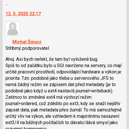
Skok
na
12. 5. 2025 22:17
další
nový
názor.
K
navigaci
Michal Šmucr
lze
Stříbrný podporovatel
použít
i
Ahoj. Asi bych neřekl, že tam byl vyloženě bug.
klávesy
Spíš to od začátku bylo u SGI navrženo na servery, co mají
N
určité pracovní prostředí, odpovídající hardware a výkon je
pro
priorita. Tzn. podobně jako třeba u serverového JFS to
následující
nemá žádný režim se zápisem dat před metadaty (je to
a
podobné jako když u ext4 nastavíš journal=writeback).
P
Zatímco to zmíněné ext4 má výchozí režim
pro
journal=ordered, což zdědilo po ext3, kdy se snaží nejdřív
předchozí
zapsat data, pak metadata přes žurnál. To má samozřejmě
nový
určitý vliv na výkon, ale vzhledem k majoritnímu nasazení
názor
ext3/4 na běžných počítačích to dávalo/dává smysl jako
rozumný kompromis.