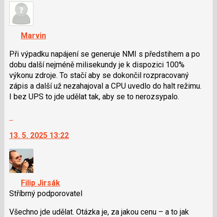
názor
názor.
K
navigaci
Marvin
lze
použít
Při výpadku napájení se generuje NMI s předstihem a po
i
dobu další nejméně milisekundy je k dispozici 100%
klávesy
výkonu zdroje. To stačí aby se dokončil rozpracovaný
N
zápis a další už nezahajoval a CPU uvedlo do halt režimu.
pro
I bez UPS to jde udělat tak, aby se to nerozsypalo.
následující
Skok
a
na
P
13. 5. 2025 13:22
další
pro
nový
předchozí
názor.
nový
K
názor
navigaci
Filip Jirsák
lze
Stříbrný podporovatel
použít
i
Všechno jde udělat. Otázka je, za jakou cenu – a to jak