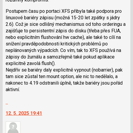
Postupem času po portaci XFS přibyla také podpora pro
linuxové bariéry zápisu (možná 15-20 let zpátky s jádry
2.6). Což je sice odlišný mechanismus od toho orderingu a
zajišťuje to persistentní zápis do disku (třeba přes FUA,
nebo explicitním flushování hw cache), ale také to cílí na
snížení pravděpodobnosti kritických problémů po
neplánovaných výpadcích. Co vím, tak to XFS používá na
zápisy do žurnálu a samozřejmě také pokud aplikace
explicitně zavolá flush().
Nejdřív se bariéry daly explicitně vypnout (nobarrier), pak
tam sice zůstal ten mount option, ale nic to nedělalo, a
nakonec to 4.19 odstranili úplně, takže bariéry jsou pořád
aktivní.
Skok
na
12. 5. 2025 19:41
další
nový
názor.