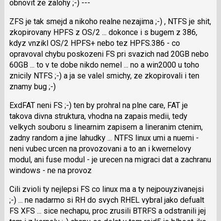
obnovit ze zalohy ;-) ---
ZFS je tak smejd a nikoho realne nezajima ;-) , NTFS je shit,
zkopirovany HPFS z OS/2 ... dokonce i s bugem z 386,
kdyz vnzikl OS/2 HPFS+ nebo tez HPFS.386 - co
opravoval chybu poskozeni FS pri svazich nad 20GB nebo
60GB ... to v te dobe nikdo nemel ... no a win2000 u toho
znicily NTFS ;-) a ja se valel smichy, ze zkopirovali i ten
znamy bug ;-)
ExdFAT neni FS ;-) ten by prohral na plne care, FAT je
takova divna struktura, vhodna na zapais medii, tedy
velkych souboru s linearnim zapisem a lineranim ctenim,
zadny random a jine lahudky ... NTFS linux umi a nuemi -
neni vubec urcen na provozovani a to an i kwernelovy
modul, ani fuse modul - je urecen na migraci dat a zachranu
windows - ne na provoz
Cili zvioli ty nejlepsi FS co linux ma a ty nejpouyzivanejsi
;-) ... ne nadarmo si RH do svych RHEL vybral jako defualt
FS XFS ... sice nechapu, proc zrusili BTRFS a odstranili jej