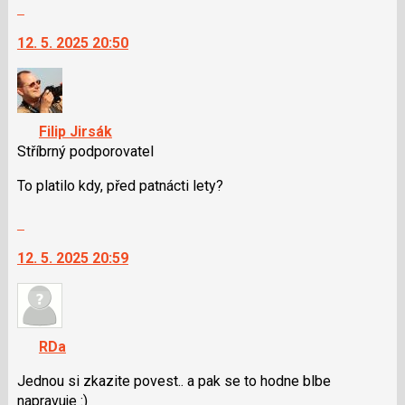
Skok
P
na
pro
12. 5. 2025 20:50
další
předchozí
nový
nový
názor.
názor
K
navigaci
Filip Jirsák
lze
Stříbrný podporovatel
použít
i
To platilo kdy, před patnácti lety?
klávesy
Skok
N
na
pro
12. 5. 2025 20:59
další
následující
nový
a
názor.
P
K
pro
navigaci
předchozí
RDa
lze
nový
použít
Jednou si zkazite povest.. a pak se to hodne blbe
názor
i
napravuje :)