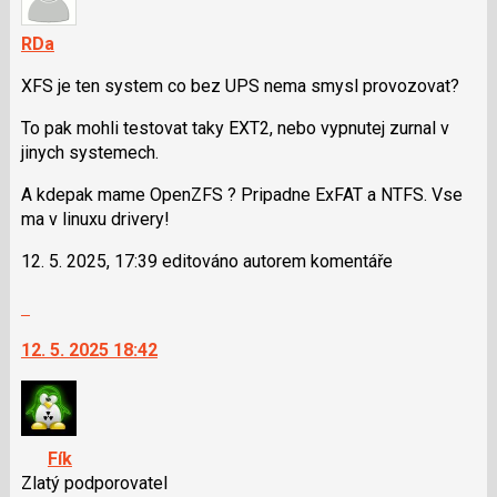
RDa
XFS je ten system co bez UPS nema smysl provozovat?
To pak mohli testovat taky EXT2, nebo vypnutej zurnal v
jinych systemech.
A kdepak mame OpenZFS ? Pripadne ExFAT a NTFS. Vse
ma v linuxu drivery!
12. 5. 2025, 17:39 editováno autorem komentáře
Skok
na
12. 5. 2025 18:42
další
nový
názor.
K
navigaci
Fík
lze
Zlatý podporovatel