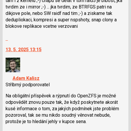
tam i z kernelu ;-) chapu se delat v tom raid5 je blbost, jka
tvrdim ze i mirror ;-) ... jka tvrdim, ze BTRFGS patri na
dikjove pole, nebo SW raidf nad tim ;-) a ziskame tak
dedupliokaci, kompresi a super nspshoty, snap clony a
blokove replikace vcetne verzovani
Skok
na
13. 5. 2025 13:15
další
nový
názor.
K
navigaci
Adam Kalisz
lze
Stříbrný podporovatel
použít
i
Na obligátní příspěvek a rýpnutí do OpenZFS je možné
klávesy
odpovědět znovu pouze tak, že když poskytnete akorát
N
kusé informace o tom, za jakých podmínek jste problém
pro
pozoroval, tak se mu nikdo soudný věnovat nebude,
následující
protože je to hledání jehly v kupce sena.
a