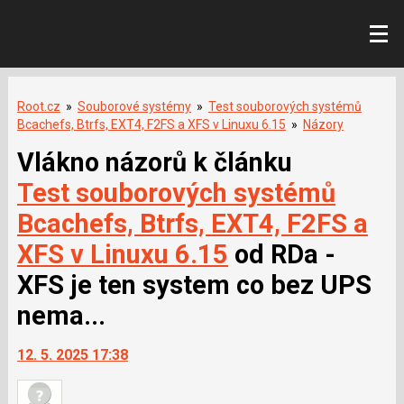
Root.cz
»
Souborové systémy
»
Test souborových systémů
Bcachefs, Btrfs, EXT4, F2FS a XFS v Linuxu 6.15
»
Názory
Vlákno názorů k článku
Test souborových systémů
Bcachefs, Btrfs, EXT4, F2FS a
XFS v Linuxu 6.15
od RDa -
XFS je ten system co bez UPS
nema...
12. 5. 2025 17:38