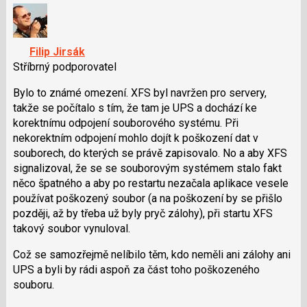
nový
a
názor.
P
K
pro
navigaci
předchozí
Filip Jirsák
lze
nový
Stříbrný podporovatel
použít
názor
i
Bylo to známé omezení. XFS byl navržen pro servery,
klávesy
takže se počítalo s tím, že tam je UPS a dochází ke
N
korektnímu odpojení souborového systému. Při
pro
nekorektním odpojení mohlo dojít k poškození dat v
následující
souborech, do kterých se právě zapisovalo. No a aby XFS
a
signalizoval, že se se souborovým systémem stalo fakt
P
něco špatného a aby po restartu nezačala aplikace vesele
pro
používat poškozený soubor (a na poškození by se přišlo
předchozí
později, až by třeba už byly pryč zálohy), při startu XFS
nový
takový soubor vynuloval.
názor
Což se samozřejmě nelíbilo těm, kdo neměli ani zálohy ani
UPS a byli by rádi aspoň za část toho poškozeného
souboru.