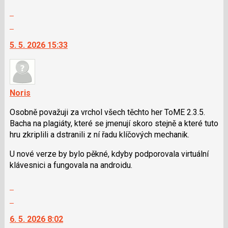
pro
Zobrazit
následující
celé
a
Skok
vlákno
P
na
5. 5. 2026 15:33
pro
další
předchozí
nový
nový
názor.
názor
K
navigaci
Noris
lze
Osobně považuji za vrchol všech těchto her ToME 2.3.5.
použít
Bacha na plagiáty, které se jmenují skoro stejně a které tuto
i
hru zkriplili a dstranili z ní řadu klíčových mechanik.
klávesy
N
U nové verze by bylo pěkné, kdyby podporovala virtuální
pro
klávesnici a fungovala na androidu.
následující
a
Zobrazit
P
celé
Skok
pro
vlákno
na
předchozí
6. 5. 2026 8:02
další
nový