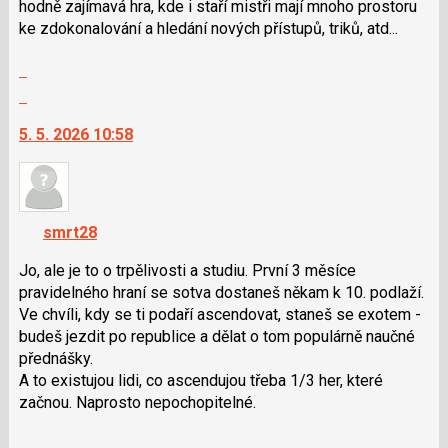
hodně zajímavá hra, kde i staří mistři mají mnoho prostoru
ke zdokonalování a hledání nových přístupů, triků, atd...
Zobrazit
celé
Skok
vlákno
na
5. 5. 2026 10:58
další
nový
názor.
K
navigaci
smrt28
lze
použít
Jo, ale je to o trpělivosti a studiu. První 3 měsíce
i
pravidelného hraní se sotva dostaneš někam k 10. podlaží.
klávesy
Ve chvíli, kdy se ti podaří ascendovat, staneš se exotem -
N
budeš jezdit po republice a dělat o tom populárně naučné
pro
přednášky.
následující
A to existujou lidi, co ascendujou třeba 1/3 her, které
a
začnou. Naprosto nepochopitelné.
P
Zobrazit
pro