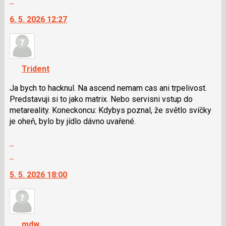
vlákno
P
na
6. 5. 2026 12:27
pro
další
předchozí
nový
nový
názor.
názor
K
navigaci
Trident
lze
použít
Ja bych to hacknul. Na ascend nemam cas ani trpelivost.
i
Predstavuji si to jako matrix. Nebo servisni vstup do
klávesy
metareality. Koneckoncu: Kdybys poznal, že světlo svíčky
N
je oheň, bylo by jídlo dávno uvařené.
pro
Zobrazit
následující
celé
a
Skok
vlákno
P
na
5. 5. 2026 18:00
pro
další
předchozí
nový
nový
názor.
názor
K
navigaci
mdw