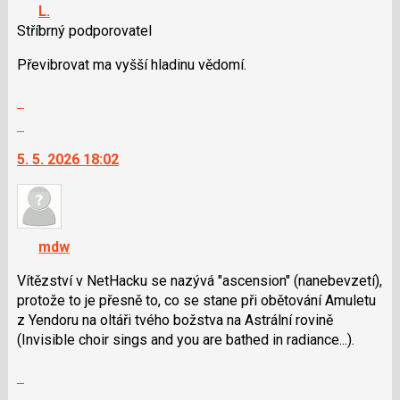
navigaci
L.
lze
Stříbrný podporovatel
použít
i
Převibrovat ma vyšší hladinu vědomí.
klávesy
Zobrazit
N
celé
pro
Skok
vlákno
následující
na
5. 5. 2026 18:02
a
další
P
nový
pro
názor.
předchozí
K
nový
navigaci
mdw
názor
lze
použít
Vítězství v NetHacku se nazývá "ascension" (nanebevzetí),
i
protože to je přesně to, co se stane při obětování Amuletu
klávesy
z Yendoru na oltáři tvého božstva na Astrální rovině
N
(Invisible choir sings and you are bathed in radiance...).
pro
Zobrazit
následující
celé
a
Skok