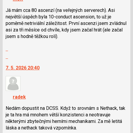
lze
použít
Já mám cca 80 ascenzí (na veřejných serverech). Asi
i
největší úspěch byla 10-conduct ascension, to už je
klávesy
poměrně netriviální záležitost. První ascenzi jsem zvládnul
N
asi za tři měsíce od chvíle, kdy jsem začal hrát (ale začal
pro
jsem s hodně těžkou rolí).
následující
Zobrazit
a
celé
P
Skok
vlákno
pro
na
7. 5. 2026 20:40
předchozí
další
nový
nový
názor
názor.
K
navigaci
radek
lze
použít
Nedám dopustit na DCSS. Když to srovnám s Nethack, tak
i
je ta hra má mnohem větší konzistenci a neotravuje
klávesy
některými zbytečnými herními mechanikami. Za mě letitá
N
láska a nethack taková vzpomínka.