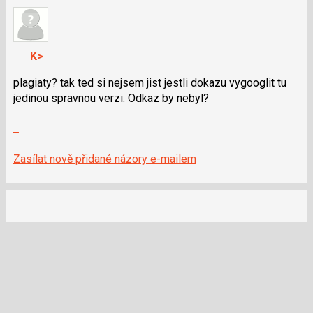
nový
názor
názor.
K
navigaci
K>
lze
použít
plagiaty? tak ted si nejsem jist jestli dokazu vygooglit tu
i
jedinou spravnou verzi. Odkaz by nebyl?
klávesy
Zobrazit
N
celé
pro
vlákno
následující
Zasílat nově přidané názory e-mailem
a
P
pro
předchozí
nový
názor