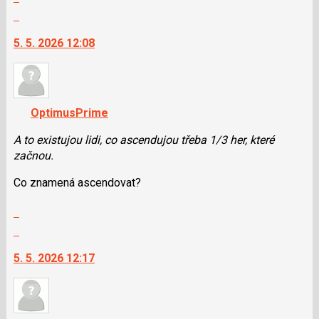
celé
předchozí
Skok
vlákno
nový
na
5. 5. 2026 12:08
názor
další
nový
názor.
K
navigaci
OptimusPrime
lze
použít
A to existujou lidi, co ascendujou třeba 1/3 her, které
i
začnou.
klávesy
Co znamená ascendovat?
N
pro
Zobrazit
následující
celé
Skok
a
vlákno
na
P
5. 5. 2026 12:17
další
pro
nový
předchozí
názor.
nový
K
názor