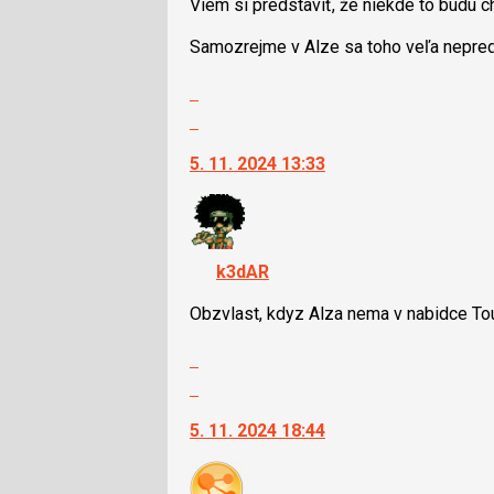
použít
Viem si predstaviť, že niekde to budú ch
i
Samozrejme v Alze sa toho veľa nepred
klávesy
N
Zobrazit
pro
celé
Skok
následující
vlákno
na
a
5. 11. 2024 13:33
další
P
nový
pro
názor.
předchozí
K
nový
navigaci
názor
k3dAR
lze
použít
Obzvlast, kdyz Alza nema v nabidce Tou
i
Zobrazit
klávesy
celé
N
Skok
vlákno
pro
na
5. 11. 2024 18:44
následující
další
a
nový
P
názor.