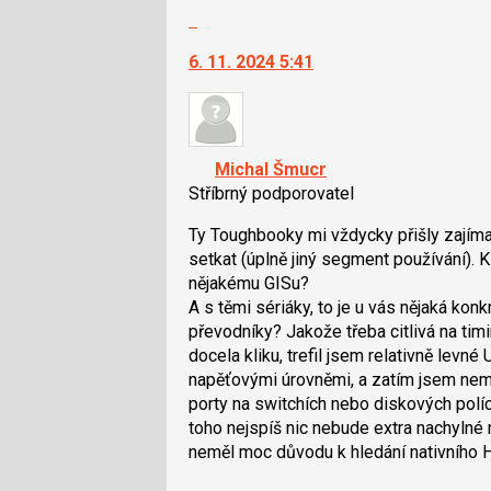
celé
Skok
vlákno
na
6. 11. 2024 5:41
další
nový
názor.
K
navigaci
Michal Šmucr
lze
Stříbrný podporovatel
použít
i
Ty Toughbooky mi vždycky přišly zajímav
klávesy
setkat (úplně jiný segment používání). 
N
nějakému GISu?
pro
A s těmi sériáky, to je u vás nějaká kon
následující
převodníky? Jakože třeba citlivá na timi
a
docela kliku, trefil jsem relativně lev
P
napěťovými úrovněmi, a zatím jsem nem
pro
porty na switchích nebo diskových polích
předchozí
toho nejspíš nic nebude extra nachylné 
nový
neměl moc důvodu k hledání nativního 
názor