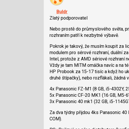
pro
K
předchozí
navigaci
Buldr
nový
lze
Zlatý podporovatel
názor
použít
i
Nebo prostě do průmyslového světa, pr
klávesy
rozhraním patří k nezbytné výbavě.
N
Pokrok je takový, že musím koupit za 
pro
modulem pro sérové rozhraní, duální za
následující
Intel, protože z AMD sériové rozhraní 
a
Vždy je tam MITM omáčka navíc a na té to
P
HP Probook za 15-17 tisíc a když ho uk
pro
druhé štípačky), nebo rozflákali, žádná 
předchozí
nový
4x Panasonic FZ-M1 (8 GB, i5-4302Y, 
názor
5x Panasonic CF-20 MK1 (16 GB, M5-6
3x Panasonic 40 mk1 (32 GB, i5-1145
Za dva týdny přijdou 4ks Panasonic 4
COM).