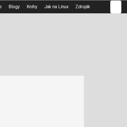
Hledat
e
Blogy
Knihy
Jak na Linux
Zdroják