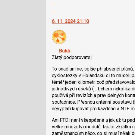
Zobrazit
celé
Skok
vlákno
na
6. 11. 2024 21:10
další
nový
názor.
K
navigaci
Buldr
lze
Zlatý podporovatel
použít
i
To snad ani ne, spíše při absenci plánů
klávesy
cyklostezky v Holandsku si to museli pán
N
téměř jeden kilometr, což představovalo
pro
jednotlivých úseků (… během několika d
následující
používá při revizích a pravidelných kont
a
souřadnice. Přesnou anténní soustavu (
P
nevyplatí kupovat pro každého a NTB ma
pro
Ani FTDI není všespásné a jak už tu pad
předchozí
velké množství modulů, tak to zkrátka n
nový
zaměstnancům něco, co si musí nějak dod
názor