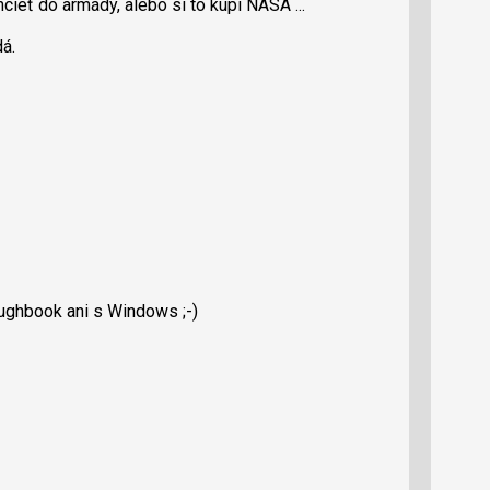
cieť do armády, alebo si to kúpi NASA ...
á.
ghbook ani s Windows ;⁠-⁠)