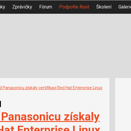
nky
Zprávičky
Fórum
Podpořte Root
Školení
Galeri
Panasonicu získaly certifikaci Red Hat Enterprise Linux
u
Panasonicu získaly
Hat Enterprise Linux