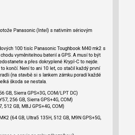
otože Panasonic (Intel) s nativním sériovým
lidových 100 tisíc Panasonic Toughbook M40 mk2 s
 chodu vyměnitelnou baterií a GPS. A musí to být
nedostanete a přes dokryplené Krypl-C to nejde.
 končí. Není to ani 10 let, co stačil každý první
radli (na stavbě si s lankem zámku poradí každé
velká škoda se nestala.
256 GB, Sierra GPS+3G, COM/LPT DC)
Y57, 256 GB, Sierra GPS+4G, COM)
G7, 512 GB, M8J GPS+4G, COM)
0 MK2 (64 GB, Ultra5 135H, 512 GB, M9N GPS+5G,