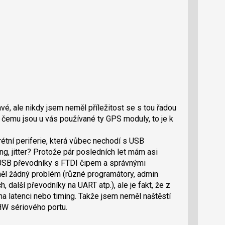
é, ale nikdy jsem neměl příležitost se s tou řadou
K čemu jsou u vás používané ty GPS moduly, to je k
krétní periferie, která vůbec nechodí s USB
ng, jitter? Protože pár posledních let mám asi
né USB převodníky s FTDI čipem a správnými
ěl žádný problém (různé programátory, admin
, další převodníky na UART atp.), ale je fakt, že z
na latenci nebo timing. Takže jsem neměl naštěstí
HW sériového portu.