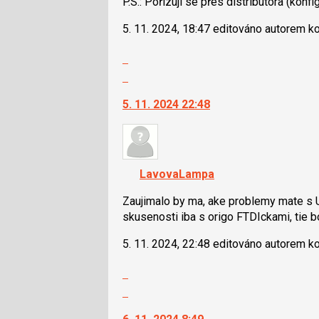
P.S.: Pořizují se přes distributora (konf
5. 11. 2024, 18:47 editováno autorem 
Zobrazit
celé
Skok
vlákno
na
5. 11. 2024 22:48
další
nový
názor.
K
navigaci
LavovaLampa
lze
použít
Zaujimalo by ma, ake problemy mate s 
i
skusenosti iba s origo FTDIckami, tie b
klávesy
5. 11. 2024, 22:48 editováno autorem 
N
pro
Zobrazit
následující
celé
Skok
a
vlákno
na
P