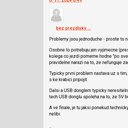
6. 11. 2024 8:49
další
pro
nový
předchozí
názor.
nový
K
názor
navigaci
bez prezdivky ...
lze
použít
Problemy jsou jednoduche - proste to n
i
Osobne to potrebuju jen vyjimecne (pre
klávesy
kolega co jezdi pomerne hodne "po svet
N
pravidelne narazi na to, ze nefunguje za
pro
následující
Typicky prvni problem nastava uz s tim
a
s ke krabici pripojit.
P
pro
Dalsi a USB donglem typicky neresitelny
předchozí
tech USB donglu spoleha na to, ze 5V bu
nový
názor
A ve finale, je tu jaksi ponekud technic
nelibi.
Zobrazit