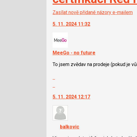
Zasílat nově přidané názory e-mailem
5. 11. 2024 11:32
MeeGo - no future
To jsem zvědav na prodeje (pokud je vů
Zobrazit
celé
Skok
vlákno
na
5. 11. 2024 12:17
další
nový
názor.
K
navigaci
balkovic
lze