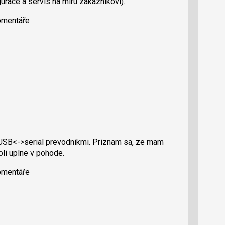
igurace a servis na míru zákazníkovi).
komentáře
USB<->serial prevodnikmi. Priznam sa, ze mam
oli uplne v pohode.
komentáře