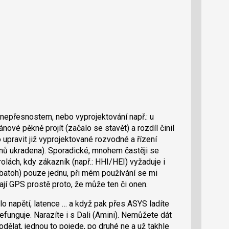
, nepřesnostem, nebo vyprojektování např.: u
ové pěkně projít (začalo se stavět) a rozdíl činil
 upravit již vyprojektované rozvodné a řízení
nů ukradena). Sporadické, mnohem častěji se
rolách, kdy zákazník (např.: HHI/HEI) vyžaduje i
batoh) pouze jednu, při mém používání se mi
jí GPS prostě proto, že může ten či onen.
lo napětí, latence … a když pak přes ASYS ladíte
efunguje. Narazíte i s Dali (Amini). Nemůžete dát
ělat, jednou to pojede, po druhé ne a už takhle