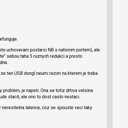
efunguje.
sto uchovavam postarsi NB s nativnim portem), ale
e" sebou taha 5 ruznych redukci a presto
dna.
, ze ten USB dongl neumi rezim na kterem je treba
 problem, je napeti. Ona se totiz drtiva vetsina
de stacit, ale ono to dost casto nestaci.
ky neresitelna latence, coz se spouste veci taky