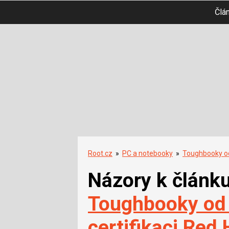
Člá
Root.cz
»
PC a notebooky
»
Toughbooky od 
Názory k článk
Toughbooky od 
certifikaci Red 