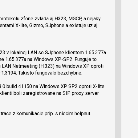
 protokolu zfone zvlada aj H323, MGCP, a nejaky
ntami X-lite, Gizmo, SJphone a existuje uz aj
3 v lokalnej LAN so SJphone klientom 1.65.377a
one 1.65.377a na Windows XP-SP2. Funguje to
ci LAN Netmeeting (H.323) na Windows XP oproti
-1.3194. Takisto fungovalo bezchybne.
.0 build 41150 na Windows XP SP2 oproti X-lite
klienti boli zaregistrovane na SIP proxy server
ace z komunikacie prip. s niecim helpnut.