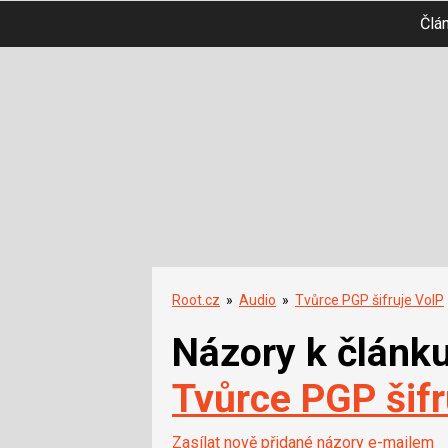
Člá
Root.cz
»
Audio
»
Tvůrce PGP šifruje VoIP
Názory k článk
Tvůrce PGP šifr
Zasílat nově přidané názory e-mailem