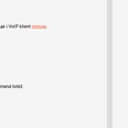
je i VoIP klient
minisip
.
amená totéž.