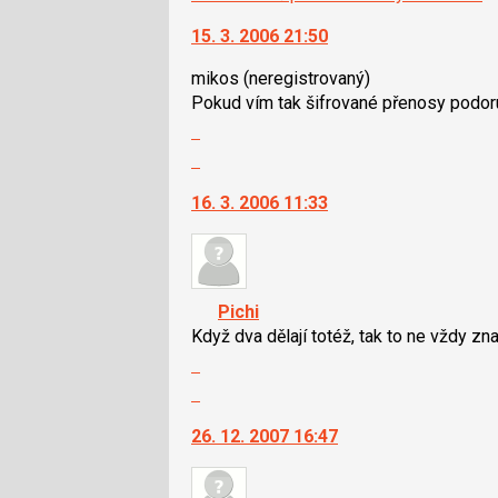
15. 3. 2006 21:50
mikos
(neregistrovaný)
Pokud vím tak šifrované přenosy podoru
Zobrazit
celé
Skok
vlákno
na
16. 3. 2006 11:33
další
nový
názor.
K
navigaci
Pichi
lze
Když dva dělají totéž, tak to ne vždy zn
použít
Zobrazit
i
celé
Skok
klávesy
vlákno
na
N
26. 12. 2007 16:47
další
pro
nový
následující
názor.
a