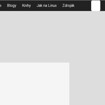
Hledat
e
Blogy
Knihy
Jak na Linux
Zdroják