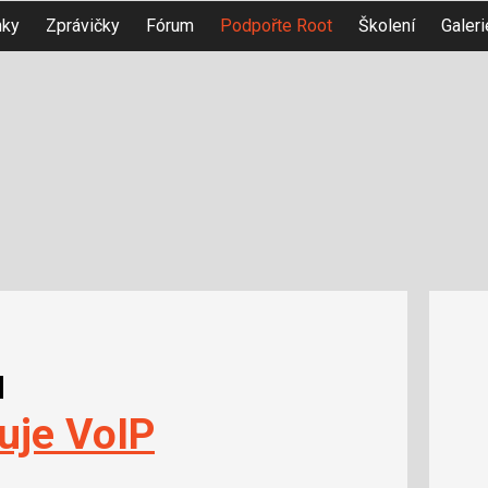
nky
Zprávičky
Fórum
Podpořte Root
Školení
Galeri
u
uje VoIP