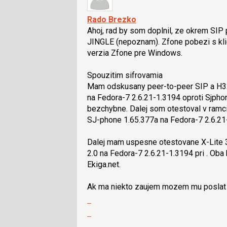
K
P
navigaci
Rado Brezko
pro
lze
Ahoj, rad by som doplnil, ze okrem SIP
předchozí
použít
JINGLE (nepoznam). Zfone pobezi s klie
nový
i
verzia Zfone pre Windows.
názor
klávesy
N
Spouzitim sifrovamia
pro
Mam odskusany peer-to-peer SIP a H32
následující
na Fedora-7 2.6.21-1.3194 oproti Sjph
a
bezchybne. Dalej som otestoval v ram
P
SJ-phone 1.65.377a na Fedora-7 2.6.21
pro
předchozí
Dalej mam uspesne otestovane X-Lite 3
nový
2.0 na Fedora-7 2.6.21-1.3194 pri . Oba 
názor
Ekiga.net.
Ak ma niekto zaujem mozem mu poslat tr
Zobrazit
celé
Skok
vlákno
na