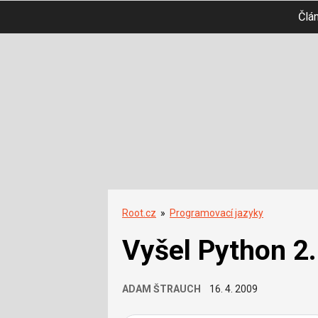
Člá
Root.cz
»
Programovací jazyky
Vyšel Python 2.
ADAM ŠTRAUCH
16. 4. 2009