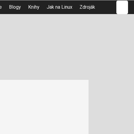
Hledat
e
Blogy
Knihy
Jak na Linux
Zdroják