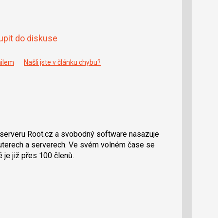
upit do diskuse
ailem
Našli jste v článku chybu?
serveru Root.cz a svobodný software nasazuje
routerech a serverech. Ve svém volném čase se
é je již přes 100 členů.