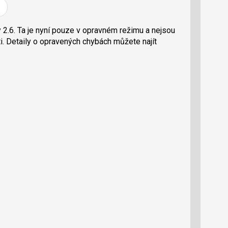
í
í
í
l
l
e
e
l
j
j
 2.6. Ta je nyní pouze v opravném režimu a nejsou
t
e
t
ti. Detaily o opravených chybách můžete najít
e
e
t
n
n
a
a
F
s
a
í
c
t
e
i
b
X
o
o
k
u