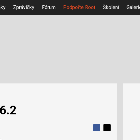
nky
Zprávičky
Fórum
Podpořte Root
Školení
Galeri
6.2
S
S
S
d
d
d