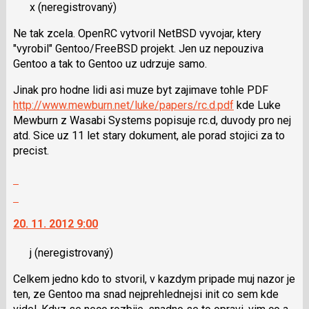
a
x
(neregistrovaný)
názor.
P
K
pro
Ne tak zcela. OpenRC vytvoril NetBSD vyvojar, ktery
navigaci
předchozí
"vyrobil" Gentoo/FreeBSD projekt. Jen uz nepouziva
lze
nový
Gentoo a tak to Gentoo uz udrzuje samo.
použít
názor
i
Jinak pro hodne lidi asi muze byt zajimave tohle PDF
klávesy
http://www.mewburn.net/luke/papers/rc.d.pdf
kde Luke
N
Mewburn z Wasabi Systems popisuje rc.d, duvody pro nej
pro
atd. Sice uz 11 let stary dokument, ale porad stojici za to
následující
precist.
a
P
Zobrazit
pro
celé
Skok
předchozí
vlákno
na
nový
20. 11. 2012 9:00
další
názor
nový
j
(neregistrovaný)
názor.
K
Celkem jedno kdo to stvoril, v kazdym pripade muj nazor je
navigaci
ten, ze Gentoo ma snad nejprehlednejsi init co sem kde
lze