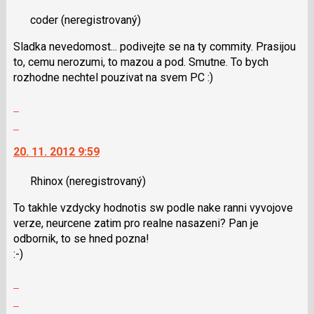
nový
P
coder
(neregistrovaný)
názor.
pro
K
předchozí
Sladka nevedomost... podivejte se na ty commity. Prasijou
navigaci
nový
to, cemu nerozumi, to mazou a pod. Smutne. To bych
lze
názor
rozhodne nechtel pouzivat na svem PC :)
použít
i
Zobrazit
klávesy
celé
Skok
N
vlákno
na
pro
20. 11. 2012 9:59
další
následující
nový
a
Rhinox
(neregistrovaný)
názor.
P
K
pro
To takhle vzdycky hodnotis sw podle nake ranni vyvojove
navigaci
předchozí
verze, neurcene zatim pro realne nasazeni? Pan je
lze
nový
odbornik, to se hned pozna!
použít
názor
:-)
i
klávesy
Zobrazit
N
celé
Skok
pro
vlákno
na