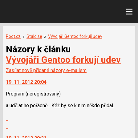
Root.cz
»
Stalo se
»
Vývojáři Gentoo forkují udev
Názory k článku
Vývojáři Gentoo forkují udev
Zasílat nově přidané názory e-mailem
19. 11. 2012 20:04
Program
(neregistrovaný)
a udělat ho pořádně... Kéž by se k nim někdo přidal.
Zobrazit
celé
Skok
vlákno
na