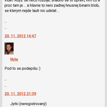
videl. Kdyz se neco rozbije, snadno se to opravi, vim co a
použít
proc tam je ... a hlavne to neni zadnej hnusnej binarni blob,
i
se kterym nejde lautr nic udelat ...
klávesy
N
Zobrazit
pro
celé
Skok
následující
vlákno
na
a
20. 11. 2012 14:47
další
P
nový
pro
názor.
předchozí
K
nový
navigaci
Nyle
názor
lze
použít
Pod to se podepíšu :)
i
Zobrazit
klávesy
celé
N
Skok
vlákno
pro
na
20. 11. 2012 21:39
následující
další
a
nový
Jyrki
(neregistrovaný)
P
názor.