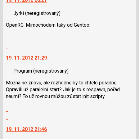
19. 11. 2012 20:21
další
nový
Jyrki
(neregistrovaný)
názor.
K
OpenRC. Mimochodem taky od Gentoo.
navigaci
lze
Zobrazit
použít
celé
Skok
i
vlákno
na
klávesy
19. 11. 2012 21:29
další
N
nový
pro
Program
(neregistrovaný)
názor.
následující
K
a
Možná né znovu, ale rozhodně by to chtělo pořádně.
navigaci
P
Opravili už paralelní start? Jak je to s respawn, pořád
lze
pro
neumí? To už rovnou můžou zůstat init scripty.
použít
předchozí
i
Zobrazit
nový
klávesy
celé
Skok
názor
N
vlákno
na
pro
19. 11. 2012 21:46
další
následující
nový