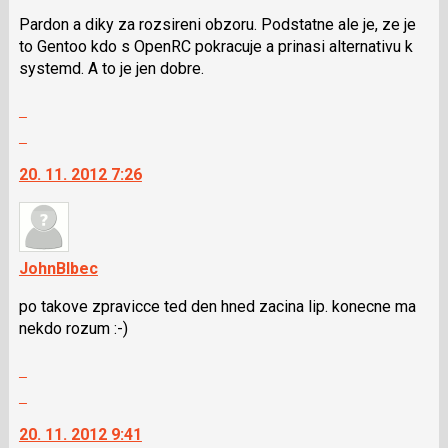
pro
K
Pardon a diky za rozsireni obzoru. Podstatne ale je, ze je
předchozí
navigaci
to Gentoo kdo s OpenRC pokracuje a prinasi alternativu k
nový
lze
systemd. A to je jen dobre.
názor
použít
i
Zobrazit
klávesy
celé
Skok
N
vlákno
na
pro
20. 11. 2012 7:26
další
následující
nový
a
názor.
P
K
pro
navigaci
JohnBlbec
předchozí
lze
nový
po takove zpravicce ted den hned zacina lip. konecne ma
použít
názor
nekdo rozum :-)
i
klávesy
Zobrazit
N
celé
Skok
pro
vlákno
na
následující
20. 11. 2012 9:41
další
a