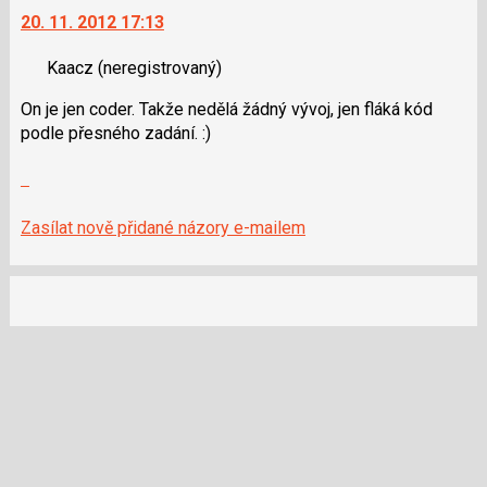
následující
20. 11. 2012 17:13
další
a
nový
P
Kaacz
(neregistrovaný)
názor.
pro
K
předchozí
On je jen coder. Takže nedělá žádný vývoj, jen fláká kód
navigaci
nový
podle přesného zadání. :)
lze
názor
použít
Zobrazit
i
celé
klávesy
vlákno
Zasílat nově přidané názory e-mailem
N
pro
následující
a
P
pro
předchozí
nový
názor