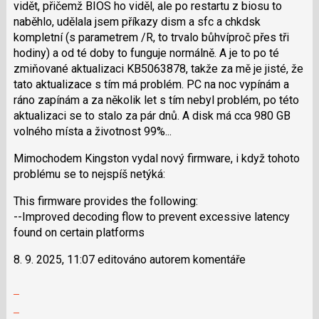
vidět, přičemž BIOS ho viděl, ale po restartu z biosu to
N
naběhlo, udělala jsem příkazy dism a sfc a chkdsk
pro
kompletní (s parametrem /R, to trvalo bůhvíproč přes tři
následující
hodiny) a od té doby to funguje normálně. A je to po té
a
zmiňované aktualizaci KB5063878, takže za mě je jisté, že
P
tato aktualizace s tím má problém. PC na noc vypínám a
pro
ráno zapínám a za několik let s tím nebyl problém, po této
předchozí
aktualizaci se to stalo za pár dnů. A disk má cca 980 GB
nový
volného místa a životnost 99%...
názor
Mimochodem Kingston vydal nový firmware, i když tohoto
problému se to nejspíš netýká:
This firmware provides the following:
--Improved decoding flow to prevent excessive latency
found on certain platforms
8. 9. 2025, 11:07 editováno autorem komentáře
Zobrazit
celé
Skok
vlákno