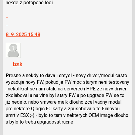
někde z potopené lodi.
předchozí
nový
Zobrazit
názor
celé
Skok
vlákno
na
8. 9. 2025 15:48
další
nový
názor.
K
navigaci
Izak
lze
použít
Presne a nekdy to dava i smysl - novy driver/modul casto
i
vyzaduje novy FW, pokud je FW moc starym neni testovany
klávesy
, nekolikrat se nam stalo na serverech HPE ze novy driver
N
zkolaboval a na vine byl stary FW a po upgrade FW se to
pro
jiz nedelo, nebo vmware melk dlouho zcel vadny modul
následující
pro nektere Qlogic FC karty a zpusobovalo to Fialovou
a
smrt v ESX ;-) - bylo to tam v nekterych OEM image dlouho
P
a bylo to treba upgradovat rucne
pro
Zobrazit
předchozí