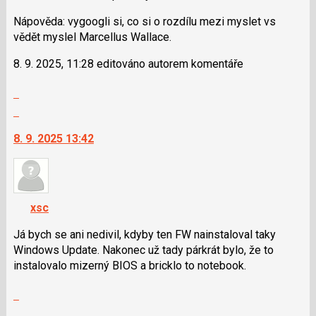
pro
Nápověda: vygoogli si, co si o rozdílu mezi myslet vs
následující
vědět myslel Marcellus Wallace.
a
P
8. 9. 2025, 11:28 editováno autorem komentáře
pro
předchozí
Zobrazit
nový
celé
Skok
názor
vlákno
na
8. 9. 2025 13:42
další
nový
názor.
K
navigaci
xsc
lze
použít
Já bych se ani nedivil, kdyby ten FW nainstaloval taky
i
Windows Update. Nakonec už tady párkrát bylo, že to
klávesy
instalovalo mizerný BIOS a bricklo to notebook.
N
Zobrazit
pro
celé
následující
Skok