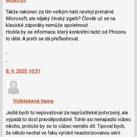
MSBOSS
Takže nakonec za tím velkým haló nestojí primárně
Microsoft, ale nějaký čínský zgarb? Člověk už se na
klasické záporáky nemůže spolehnout.
Hodila by se informace, který konkrétní řadič od Phisonu
to dělá. A jestli se dá přeflashovat.
Zobrazit
celé
Skok
vlákno
na
8. 9. 2025 10:31
další
nový
názor.
K
navigaci
Vyšklebená tlama
lze
použít
Ještě bych to nepovažoval za neprůstřelně potvrzený, ale
i
vypadá to dost pravděpodobně. Tohle asi nenapadlo vůbec
klávesy
nikoho, protože by se to vůbec nemělo dít. Tipoval bych,
N
že někdo nechal ve fabu vyrobit neautorizovanou sérii