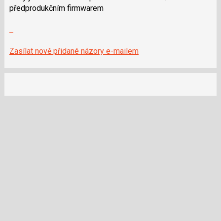
a
předprodukčním firmwarem
P
Zobrazit
pro
celé
předchozí
vlákno
nový
Zasílat nově přidané názory e-mailem
názor