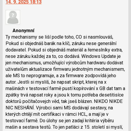
14. 9. 2025 18:13
další
nový
názor.
K
navigaci
Anonymní
lze
Ty mechanismy se liší podle toho, CO si nasmlouváš,
použít
Pokud si objednáš barák na klíč, záruku nese generální
i
dodavatel. Pokud si objednáš materiál a řemeslníky extra,
klávesy
nese záruku každej za to, co dodává. Windows Update je
N
jen mechanismus, umožňující výrobcům hardwaru dodávat
pro
uživatelům aktualizace firmwaru jednotným mechanismem,
následující
ale MS to neprogramuje, a za firmware zodpovídá jeho
a
autor. Jestli si myslíš, že napsat skript, kterej na x
P
mašinách v testovací farmě pustí kopírování x GB dat tam a
pro
zpátky trvá napsat roky a jsou k tomu potřeba desetitisíce
předchozí
doktorů počítačovejch věd, tak jseš blázen. NIKDO NIKDE
nový
NIC NESHÁNÍ. Výrobci sami MS dodávají sestavy, na
názor
kterých chtějí mít certifikaci v rámci HCL, a mají je v
testovací farmě. Do úlohy se jen zadají kritéria výběru
mašin a sestava testů. To jen patláci z 15. století si myslí,