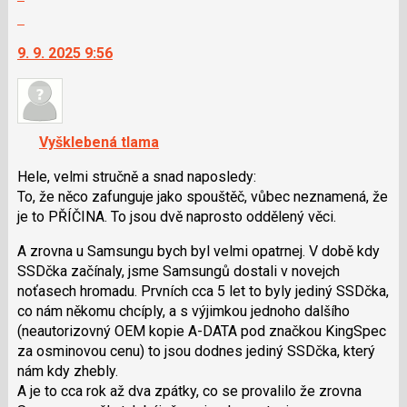
celé
Skok
vlákno
na
9. 9. 2025 9:56
další
nový
názor.
K
navigaci
Vyšklebená tlama
lze
použít
Hele, velmi stručně a snad naposledy:
i
To, že něco zafunguje jako spouštěč, vůbec neznamená, že
klávesy
je to PŘÍČINA. To jsou dvě naprosto oddělený věci.
N
A zrovna u Samsungu bych byl velmi opatrnej. V době kdy
pro
SSDčka začínaly, jsme Samsungů dostali v novejch
následující
noťasech hromadu. Prvních cca 5 let to byly jediný SSDčka,
a
co nám někomu chcíply, a s výjimkou jednoho dalšího
P
(neautorizovný OEM kopie A-DATA pod značkou KingSpec
pro
za osminovou cenu) to jsou dodnes jediný SSDčka, který
předchozí
nám kdy zhebly.
nový
A je to cca rok až dva zpátky, co se provalilo že zrovna
názor