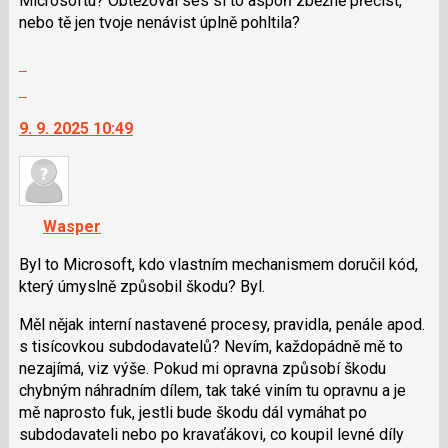
Microsoftu? Obtěžoval ses si to aspoń zběžně přečíst,
klávesy
nebo tě jen tvoje nenávist úplně pohltila?
N
Zobrazit
pro
celé
následující
Skok
vlákno
a
na
9. 9. 2025 10:49
P
další
pro
nový
předchozí
názor.
nový
K
názor
navigaci
Wasper
lze
použít
Byl to Microsoft, kdo vlastním mechanismem doručil kód,
i
který úmyslně způsobil škodu? Byl.
klávesy
Měl nějak interní nastavené procesy, pravidla, penále apod.
N
s tisícovkou subdodavatelů? Nevím, každopádně mě to
pro
nezajímá, viz výše. Pokud mi opravna způsobí škodu
následující
chybným náhradním dílem, tak také viním tu opravnu a je
a
mě naprosto fuk, jestli bude škodu dál vymáhat po
P
subdodavateli nebo po kravaťákovi, co koupil levné díly
pro