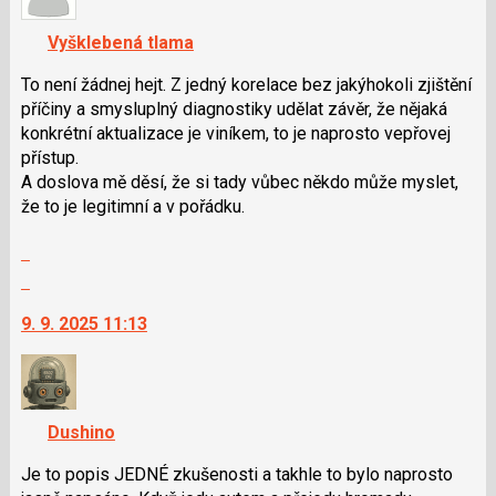
pro
K
předchozí
navigaci
Vyšklebená tlama
nový
lze
názor
použít
To není žádnej hejt. Z jedný korelace bez jakýhokoli zjištění
i
příčiny a smysluplný diagnostiky udělat závěr, že nějaká
klávesy
konkrétní aktualizace je viníkem, to je naprosto vepřovej
N
přístup.
pro
A doslova mě děsí, že si tady vůbec někdo může myslet,
následující
že to je legitimní a v pořádku.
a
Zobrazit
P
celé
pro
Skok
vlákno
předchozí
na
9. 9. 2025 11:13
nový
další
názor
nový
názor.
K
navigaci
Dushino
lze
použít
Je to popis JEDNÉ zkušenosti a takhle to bylo naprosto
i