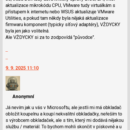
i
aktualizace mikrokódu CPU, VMware tudy virtuálkám s
klávesy
přístupem k internetu nebo WSUS aktualizuje VMware
N
Utilities, a pokud tam někdy byla nějaká aktualizace
pro
firmwaru komponent (typicky síťový adaptéry), VŽDYCKY
následující
byla jen jako volitelná.
a
Ale VŽDYCKY si za to zodpovídá "původce".
P
Zobrazit
pro
celé
předchozí
Skok
vlákno
nový
na
9. 9. 2025 11:10
názor
další
nový
názor.
K
navigaci
Anonymní
lze
použít
Já nevím jak u vás v Microsoftu, ale jestli mi má obkladač
i
obložit koupelnu a koupí nekvalitní obkladačky, neřeším to
klávesy
s výrobcem obkladaček, ale s tím, který mi dodává nějakou
N
službu / materiál. To bychom mohli skončit v pískovně a u