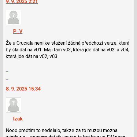
9. 9. 2025 2:21
předchozí
další
nový
nový
názor
názor.
K
navigaci
P_V
lze
použít
Že u Crucialu není ke stažení žádná předchozí verze, která
i
by šla dát na v01. Mají tam v03, která jde dát na v02, a v04,
klávesy
která jde dát na v02, v03.
N
Zobrazit
pro
celé
následující
Skok
vlákno
a
na
8. 9. 2025 15:34
P
další
pro
nový
předchozí
názor.
nový
K
názor
navigaci
Izak
lze
použít
Nooo predtim to nedelalo, takze za to muzou mozna
i