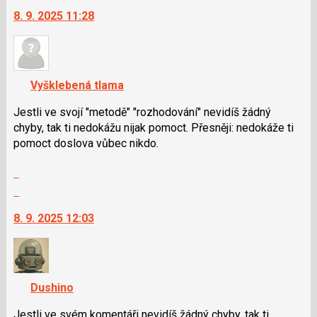
na
8. 9. 2025 11:28
další
nový
názor.
K
navigaci
Vyšklebená tlama
lze
použít
Jestli ve svojí "metodě" "rozhodování" nevidíš žádný
i
chyby, tak ti nedokážu nijak pomoct. Přesněji: nedokáže ti
klávesy
pomoct doslova vůbec nikdo.
N
Zobrazit
pro
celé
následující
Skok
vlákno
a
na
8. 9. 2025 12:03
P
další
pro
nový
předchozí
názor.
nový
K
názor
navigaci
Dushino
lze
použít
Jestli ve svém komentáři nevidíš žádný chyby, tak ti