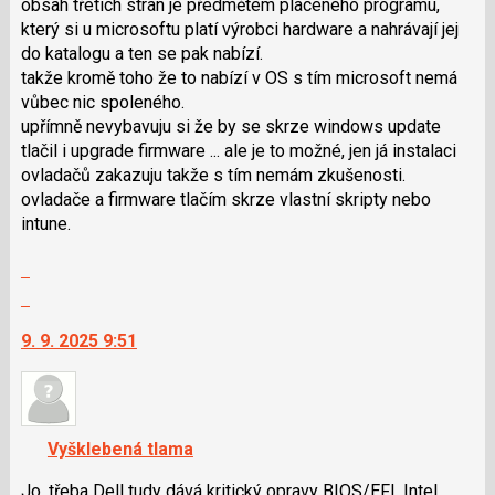
klávesy
obsah třetích stran je předmětem placeného programu,
N
který si u microsoftu platí výrobci hardware a nahrávají jej
pro
do katalogu a ten se pak nabízí.
následující
takže kromě toho že to nabízí v OS s tím microsoft nemá
a
vůbec nic spoleného.
P
upřímně nevybavuju si že by se skrze windows update
pro
tlačil i upgrade firmware ... ale je to možné, jen já instalaci
předchozí
ovladačů zakazuju takže s tím nemám zkušenosti.
nový
ovladače a firmware tlačím skrze vlastní skripty nebo
názor
intune.
Zobrazit
celé
Skok
vlákno
na
9. 9. 2025 9:51
další
nový
názor.
K
navigaci
Vyšklebená tlama
lze
použít
Jo, třeba Dell tudy dává kritický opravy BIOS/EFI, Intel