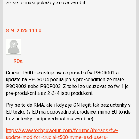
že se to musí pokaždý znova vyrobit.
Zobrazit
celé
Skok
vlákno
na
8. 9. 2025 11:00
další
nový
názor.
K
navigaci
RDa
lze
použít
Crucial T500 - existuje hw co prisel s fw P8CR001 a
i
update na P8CR004 pocita jen s pre-condition ze mate
klávesy
P8CR002 nebo P8CR003. Z toho lze usuzovat ze fw 1 je
N
pre-produkcni a az 2-3-4 jsou produkcni.
pro
Pry se to da RMA, ale i kdyz je SN legit, tak bez uctenky v
následující
EU tezko (v EU ma odpovednost prodejce, mimo EU to jde
a
bez uctenky - odpovednost ma vyrobce).
P
pro
https://www.techpowerup.com/forums/threads/fw-
předchozí
update-mod-for-crucial-t500-nvme-ssd-users-