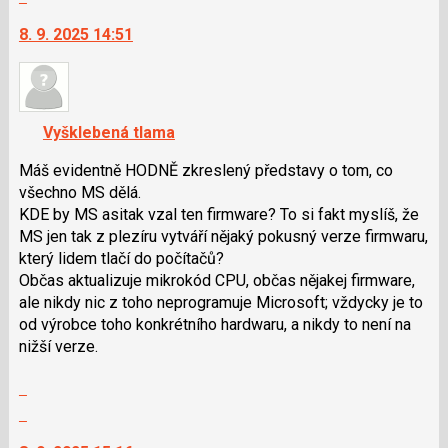
vlákno
a
na
8. 9. 2025 14:51
P
další
pro
nový
předchozí
názor.
nový
K
názor
navigaci
Vyšklebená tlama
lze
použít
Máš evidentně HODNĚ zkreslený představy o tom, co
i
všechno MS dělá.
klávesy
KDE by MS asitak vzal ten firmware? To si fakt myslíš, že
N
MS jen tak z plezíru vytváří nějaký pokusný verze firmwaru,
pro
který lidem tlačí do počítačů?
následující
Občas aktualizuje mikrokód CPU, občas nějakej firmware,
a
ale nikdy nic z toho neprogramuje Microsoft; vždycky je to
P
od výrobce toho konkrétního hardwaru, a nikdy to není na
pro
nižší verze.
předchozí
Zobrazit
nový
celé
názor
Skok
vlákno
na