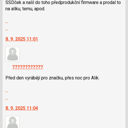
pro
SSDček a nalil do toho předprodukční firmware a prodal to
následující
na alíku, temu, apod.
a
Zobrazit
P
celé
pro
Skok
vlákno
předchozí
na
8. 9. 2025 11:01
nový
další
názor
nový
názor.
K
navigaci
????????????
lze
použít
Před den vyrábějí pro značku, přes noc pro Alík.
i
Zobrazit
klávesy
celé
N
Skok
vlákno
pro
na
8. 9. 2025 11:04
následující
další
a
nový
P
názor.
pro
K