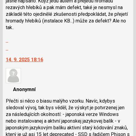
jasně napsáno. Když jedu autem a přejedu hromadu
klávesy
rezavých hřebíků a pak mám defekt, také je nesmysl na
N
základě této ojedinělé zkušenosti předpokládat, že přejetí
pro
hromady hřebíků (instalace KB...) může za defekt? Ale no
následující
tak..
a
Zobrazit
P
celé
pro
Skok
vlákno
předchozí
na
14. 9. 2025 18:16
nový
další
názor
nový
názor.
K
navigaci
Anonymní
lze
použít
Přečti si něco o biasu malýho vzorku. Navíc, kdybys
i
sledoval vývoj, tak bys věděl, že výskyt je potvrzenej jen
klávesy
za následujících okolností: - japonská verze Windows
N
nebo instalovanej a aktvní japonskej jazykovej balík - v
pro
japonským jazykovým balíku aktivní starý kódování znaků,
následující
který je už asi 15 let deprecated - SSD s řadičem Phison s