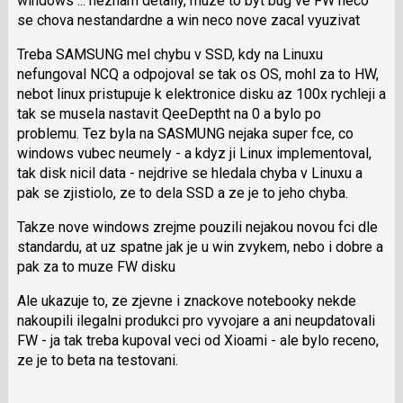
windows ... neznam detaily, muze to byt bug ve FW neco
klávesy
se chova nestandardne a win neco nove zacal vyuzivat
N
Treba SAMSUNG mel chybu v SSD, kdy na Linuxu
pro
nefungoval NCQ a odpojoval se tak os OS, mohl za to HW,
následující
nebot linux pristupuje k elektronice disku az 100x rychleji a
a
tak se musela nastavit QeeDeptht na 0 a bylo po
P
problemu. Tez byla na SASMUNG nejaka super fce, co
pro
windows vubec neumely - a kdyz ji Linux implementoval,
předchozí
tak disk nicil data - nejdrive se hledala chyba v Linuxu a
nový
pak se zjistiolo, ze to dela SSD a ze je to jeho chyba.
názor
Takze nove windows zrejme pouzili nejakou novou fci dle
standardu, at uz spatne jak je u win zvykem, nebo i dobre a
pak za to muze FW disku
Ale ukazuje to, ze zjevne i znackove notebooky nekde
nakoupili ilegalni produkci pro vyvojare a ani neupdatovali
FW - ja tak treba kupoval veci od Xioami - ale bylo receno,
ze je to beta na testovani.
Zobrazit