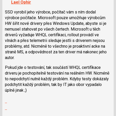
Lael Ophir
lze
použít
SSD vyrobil jeho výrobce, počítač vám s ním dodal
i
výrobce počítače. Microsoft pouze umožňuje výrobcům
klávesy
HW šířit nové drivery přes Windows Update, abyste si je
N
nemusel stahovat po všech čertech. Microsoft u těch
pro
driverů vyžaduje WHQL certifikaci, rollout provádí ve
následující
vlnách a přes telemetrii sleduje jestli s driverem nejsou
a
problémy, atd. Nicméně to všechno je proaktivní acke na
P
straně MS, a odpovědnost za ten driver má nakonec jeho
pro
autor.
předchozí
Pokud jde o testování, tak součástí WHQL certifikace
nový
driveru je pochopitelně testování na reálném HW. Nicméně
názor
to nepodchytí nutně každý problém. Kdyby testy dokázaly
podchytit každý problém, tak by IT jako obor vypadalo
úplně jinak ;)
Zobrazit
celé
Skok
vlákno
na