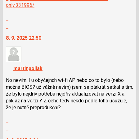
nový
only.331996/
názor
Zobrazit
celé
Skok
vlákno
na
8. 9. 2025 22:50
další
nový
názor.
K
navigaci
martinpoljak
lze
použít
No nevím. I u obyčejnch wi-fi AP nebo co to bylo (nebo
i
možná BIOS? už vážně nevím) jsem se párkrát setkal s tím,
klávesy
že bylo nejdřív potřeba nejdřív aktualizovat na verzi X a
N
pak až na verzi Y. Z čeho tedy někdo podle toho usuzuje,
pro
že je nutně preprodukční?
následující
Zobrazit
a
celé
P
Skok
vlákno
pro
na