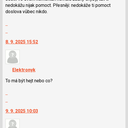
i
nedokážu nijak pomoct. Přesněji: nedokáže ti pomoct
klávesy
doslova vůbec nikdo.
N
Zobrazit
pro
celé
následující
Skok
vlákno
a
na
8. 9. 2025 15:52
P
další
pro
nový
předchozí
názor.
nový
K
názor
navigaci
Elektronyk
lze
použít
To má být hejt nebo co?
i
Zobrazit
klávesy
celé
N
Skok
vlákno
pro
na
9. 9. 2025 10:03
následující
další
a
nový
P
názor.