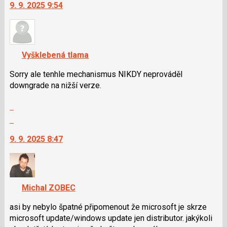
9. 9. 2025 9:54
další
nový
názor.
K
navigaci
Vyšklebená tlama
lze
použít
Sorry ale tenhle mechanismus NIKDY neprováděl
i
downgrade na nižší verze.
klávesy
Zobrazit
N
celé
pro
Skok
vlákno
následující
na
9. 9. 2025 8:47
a
další
P
nový
pro
názor.
předchozí
K
nový
navigaci
Michal ZOBEC
názor
lze
použít
asi by nebylo špatné připomenout že microsoft je skrze
i
microsoft update/windows update jen distributor. jakýkoli