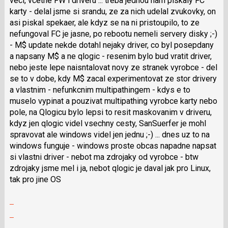
veci, vcetne FW i driveru ... treba jednou nam piskaly FC
pro
karty - delal jsme si srandu, ze za nich udelal zvukovky, on
následující
asi piskal spekaer, ale kdyz se na ni pristoupilo, to ze
a
nefungoval FC je jasne, po rebootu nemeli servery disky ;-)
P
- M$ update nekde dotahl nejaky driver, co byl posepdany
pro
a napsany M$ a ne qlogic - resenim bylo bud vratit driver,
předchozí
nebo jeste lepe naisntalovat novy ze stranek vyrobce - del
nový
se to v dobe, kdy M$ zacal experimentovat ze stor drivery
názor
a vlastnim - nefunkcnim multipathingem - kdys e to
muselo vypinat a pouzivat multipathing vyrobce karty nebo
pole, na Qlogicu bylo lepsi to resit maskovanim v driveru,
kdyz jen qlogic videl vsechny cesty, SanSuerfer je mohl
spravovat ale windows videl jen jednu ;-) ... dnes uz to na
windows funguje - windows proste obcas napadne napsat
si vlastni driver - nebot ma zdrojaky od vyrobce - btw
zdrojaky jsme mel i ja, nebot qlogic je daval jak pro Linux,
tak pro jine OS
Zobrazit
celé
Skok
vlákno
na