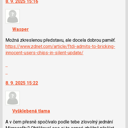
8. 9. 2025 15:16
další
nový
názor.
K
navigaci
Wasper
lze
použít
Možná zkreslenou představu, ale docela dobrou paměť.
i
https://www.zdnet.com/article/ftdi-admits-to-bricking-
klávesy
innocent-users-chips-in-silent-update/
N
Zobrazit
pro
celé
následující
Skok
vlákno
a
na
8. 9. 2025 15:22
P
další
pro
nový
předchozí
názor.
nový
K
názor
navigaci
Vyšklebená tlama
lze
použít
A v čem přesně spočívalo podle tebe zlovolný jednání
i