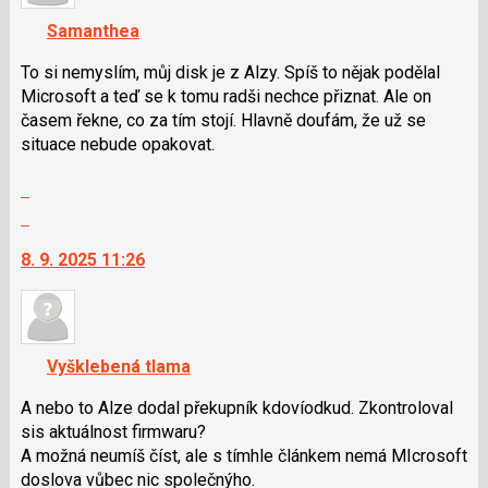
předchozí
navigaci
Samanthea
nový
lze
názor
použít
To si nemyslím, můj disk je z Alzy. Spíš to nějak podělal
i
Microsoft a teď se k tomu radši nechce přiznat. Ale on
klávesy
časem řekne, co za tím stojí. Hlavně doufám, že už se
N
situace nebude opakovat.
pro
Zobrazit
následující
celé
a
Skok
vlákno
P
na
8. 9. 2025 11:26
pro
další
předchozí
nový
nový
názor.
názor
K
navigaci
Vyšklebená tlama
lze
použít
A nebo to Alze dodal překupník kdovíodkud. Zkontroloval
i
sis aktuálnost firmwaru?
klávesy
A možná neumíš číst, ale s tímhle článkem nemá MIcrosoft
N
doslova vůbec nic společnýho.