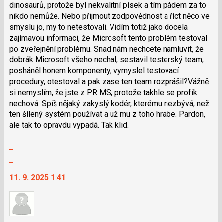
pro
dinosaurů, protože byl nekvalitní písek a tím pádem za to
následující
nikdo nemůže. Nebo přijmout zodpovědnost a říct něco ve
a
smyslu jo, my to netestovali. Vidím totiž jako docela
P
zajímavou informaci, že Microsoft tento problém testoval
pro
po zveřejnění problému. Snad nám nechcete namluvit, že
předchozí
dobrák Microsoft všeho nechal, sestavil testerský team,
nový
posháněl honem komponenty, vymyslel testovací
názor
procedury, otestoval a pak zase ten team rozprášil?Vážně
si nemyslím, že jste z PR MS, protože takhle se profík
nechová. Spíš nějaký zakyslý kodér, kterému nezbývá, než
ten šílený systém používat a už mu z toho hrabe. Pardon,
ale tak to opravdu vypadá. Tak klid.
Zobrazit
celé
Skok
vlákno
na
11. 9. 2025 1:41
další
nový
názor.
K
navigaci