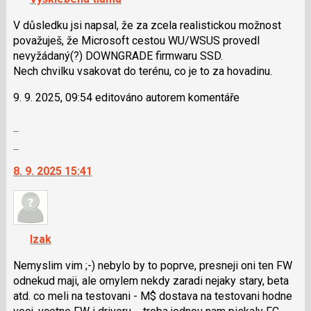
lze
použít
V důsledku jsi napsal, že za zcela realistickou možnost
i
považuješ, že Microsoft cestou WU/WSUS provedl
klávesy
nevyžádaný(?) DOWNGRADE firmwaru SSD.
N
Nech chvilku vsakovat do terénu, co je to za hovadinu.
pro
9. 9. 2025, 09:54 editováno autorem komentáře
následující
a
Zobrazit
P
celé
Skok
pro
vlákno
na
předchozí
8. 9. 2025 15:41
další
nový
nový
názor
názor.
K
navigaci
Izak
lze
použít
Nemyslim vim ;-) nebylo by to poprve, presneji oni ten FW
i
odnekud maji, ale omylem nekdy zaradi nejaky stary, beta
klávesy
atd. co meli na testovani - M$ dostava na testovani hodne
N