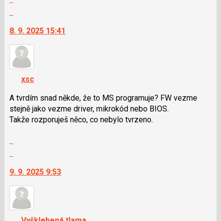
celé
nový
Skok
vlákno
názor
na
8. 9. 2025 15:41
další
nový
názor.
K
navigaci
xsc
lze
použít
A tvrdím snad někde, že to MS programuje? FW vezme
i
stejně jako vezme driver, mikrokód nebo BIOS.
klávesy
Takže rozporuješ něco, co nebylo tvrzeno.
N
Zobrazit
pro
celé
následující
Skok
vlákno
a
na
9. 9. 2025 9:53
P
další
pro
nový
předchozí
názor.
nový
K
názor
navigaci
Vyšklebená tlama