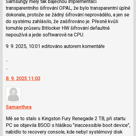
Samsungy měly tak báječnou implementaci
transparentního šifrování OPAL, že bylo transparentní úplně
dokonale, protože se žádný šifrování neprovádělo, a jen se
do systému zahlásilo, že zašifrováno je. Přesně kvůli
tomuhle průseru Bitlocker HW šifrování defaultně
nepoužívá a jede softwarově na CPU.
9. 9. 2025, 10:01 editováno autorem komentáře
Zobrazit
celé
Skok
vlákno
na
8. 9. 2025 11:03
další
nový
názor.
K
navigaci
Samanthea
lze
Mě se to stalo s Kingston Fury Renegade 2 TB, při startu
použít
PC se objevila BSOD s hláškou "inaccessible boot device",
i
nabídlo to recovery console, kde nebyl systémový disk
klávesy