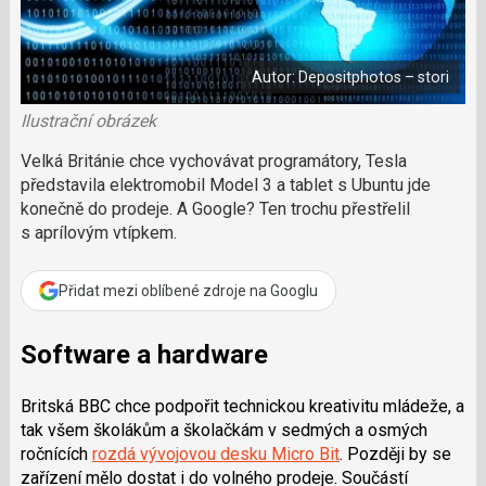
a
í
c
l
t
e
i
á
b
X
n
o
Autor: Depositphotos – stori
o
e
k
k
u
Ilustrační obrázek
?
P
Velká Británie chce vychovávat programátory, Tesla
o
představila elektromobil Model 3 a tablet s Ubuntu jde
d
konečně do prodeje. A Google? Ten trochu přestřelil
p
s aprílovým vtípkem.
o
ř
t
Přidat mezi oblíbené zdroje na Googlu
e
r
e
Software a hardware
d
a
Britská BBC chce podpořit technickou kreativitu mládeže, a
k
tak všem školákům a školačkám v sedmých a osmých
c
ročnících
rozdá vývojovou desku Micro Bit
. Později by se
i
zařízení mělo dostat i do volného prodeje. Součástí