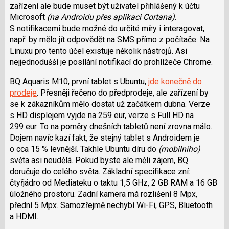
zařízení ale bude muset být uživatel přihlášený k účtu
Microsoft
(na Androidu přes aplikaci Cortana)
.
S notifikacemi bude možné do určité míry i interagovat,
např. by mělo jít odpovědět na SMS přímo z počítače. Na
Linuxu pro tento účel existuje několik nástrojů. Asi
nejjednodušší je posílání notifikací do prohlížeče Chrome.
BQ Aquaris M10, první tablet s Ubuntu,
jde konečně do
prodeje
. Přesněji řečeno do předprodeje, ale zařízení by
se k zákazníkům mělo dostat už začátkem dubna. Verze
s HD displejem vyjde na 259 eur, verze s Full HD na
299 eur. To na poměry dnešních tabletů není zrovna málo.
Dojem navíc kazí fakt, že stejný tablet s Androidem je
o cca 15 % levnější. Takhle Ubuntu díru do
(mobilního)
světa asi neudělá. Pokud byste ale měli zájem, BQ
doručuje do celého světa. Základní specifikace zní:
čtyřjádro od Mediateku o taktu 1,5 GHz, 2 GB RAM a 16 GB
úložného prostoru. Zadní kamera má rozlišení 8 Mpx,
přední 5 Mpx. Samozřejmě nechybí Wi-Fi, GPS, Bluetooth
a HDMI.