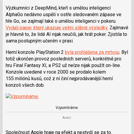
Výzkumníci z DeepMind, kteří s umělou inteligencí
AlphaGo nedávno uspěli v ostře sledovaném zápase ve
hře Go, se zajímají také o umělou inteligenci v pokeru.
Vydali paper, který ukazuje velmi slibné výsledky.
Zajímavé
je hlavně to, že lidé AI nijak neučili, jak hrát poker. Zjistila to
sama postupným učením v praxi.
Herní konzole PlayStation 2
byla prohlášena za mrtvou
. Byl
totiž ukončen provoz posledních serverů, konkrétně pro
hru Final Fantasy XI, a PS2 už nelze nijak použít on-line.
Konzole uvedené v roce 2000 se prodalo kolem
155 miliónů kusů, což z ní činí nejprodávanější herní
konzoli všech dob.
Vzpomínáme.
Autor:
Společnost Apple hraje na efekt a nestydí se za to.