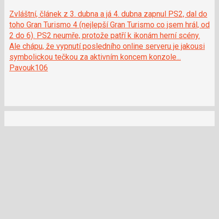
Zvláštní, článek z 3. dubna a já 4. dubna zapnul PS2, dal do
toho Gran Turismo 4 (nejlepší Gran Turismo co jsem hrál, od
2 do 6). PS2 neumře, protože patří k ikonám herní scény.
Ale chápu, že vypnutí posledního online serveru je jakousi
symbolickou tečkou za aktivním koncem konzole...
Pavouk106