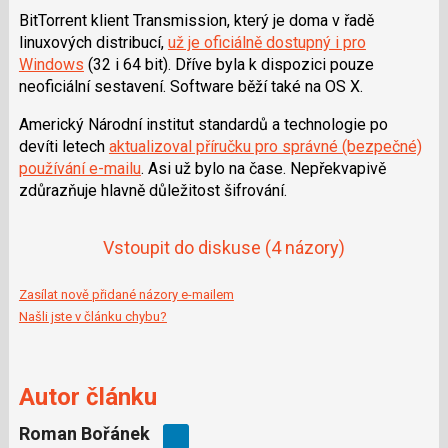
BitTorrent klient Transmission, který je doma v řadě
linuxových distribucí,
už je oficiálně dostupný i pro
Windows
(32 i 64 bit). Dříve byla k dispozici pouze
neoficiální sestavení. Software běží také na OS X.
Americký Národní institut standardů a technologie po
devíti letech
aktualizoval příručku pro správné (bezpečné)
používání e-mailu
. Asi už bylo na čase. Nepřekvapivě
zdůrazňuje hlavně důležitost šifrování.
Vstoupit do diskuse
(4 názory)
Zasílat nově přidané názory e-mailem
Našli jste v článku chybu?
Autor článku
Roman Bořánek