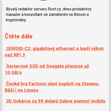
Bývalý redaktor serveru Root.cz, dnes produktový
manažer a konzultant se zaměřením na Bitcoin a
kryptoměny.
Čtěte dále
ODROID-C2: gigabitový ethernet a lepší výkon
než RPi 3
Serverové SSD od Seagate přenese až
10 GB/s
Česká hra Factorio slaví úspěch na Steamu.
Běží i na Linuxu
3D tiskárna za 99 dolarů tiskne pomocí mobilu