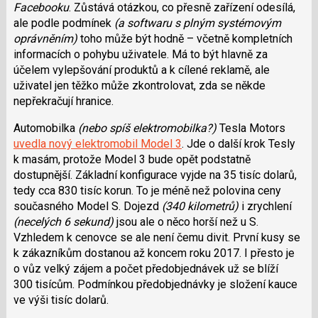
Facebooku
. Zůstává otázkou, co přesně zařízení odesílá,
ale podle podmínek
(a softwaru s plným systémovým
oprávněním)
toho může být hodně – včetně kompletních
informacích o pohybu uživatele. Má to být hlavně za
účelem vylepšování produktů a k cílené reklamě, ale
uživatel jen těžko může zkontrolovat, zda se někde
nepřekračují hranice.
Automobilka
(nebo spíš elektromobilka?)
Tesla Motors
uvedla nový elektromobil Model 3
. Jde o další krok Tesly
k masám, protože Model 3 bude opět podstatně
dostupnější. Základní konfigurace vyjde na 35 tisíc dolarů,
tedy cca 830 tisíc korun. To je méně než polovina ceny
současného Model S. Dojezd
(340 kilometrů)
i zrychlení
(necelých 6 sekund)
jsou ale o něco horší než u S.
Vzhledem k cenovce se ale není čemu divit. První kusy se
k zákazníkům dostanou až koncem roku 2017. I přesto je
o vůz velký zájem a počet předobjednávek už se blíží
300 tisícům. Podmínkou předobjednávky je složení kauce
ve výši tisíc dolarů.