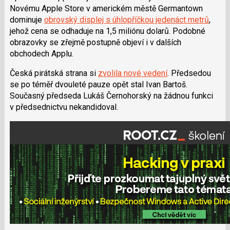
Novému Apple Store v americkém městě Germantown
dominuje
obrovský displej s úhlopříčkou jedenáct metrů
,
jehož cena se odhaduje na 1,5 miliónu dolarů. Podobné
obrazovky se zřejmě postupně objeví i v dalších
obchodech Applu.
Česká pirátská strana si
zvolila nové vedení
. Předsedou
se po téměř dvouleté pauze opět stal Ivan Bartoš.
Současný předseda Lukáš Černohorský na žádnou funkci
v předsednictvu nekandidoval.