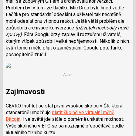
mail se zábavným GIFem a archivovala konverzaci.
Problém byl v tom, že tlačítko Mic Drop bylo hned vedle
tlačítka pro standardní odeslání a uživatel tak nechtěně
mohl odeslat onu vtipnou reakci. Ještě větší problém ale
způsobila archivace konverzace
(uživateli nechodily nové
zprávy)
. Fóra Googlu brzy zaplavili rozzuření uživatelé,
kterým vtípek způsobil velké nepříjemnosti. Několik z nich
kvůli tomu i mělo přijít o zaměstnání. Google poté funkci
pochopitelně zrušil.
Autor:
Zajímavosti
CEVRO Institut se stal první vysokou školou v ČR, která
standardně umožňuje
platit školné ve virtuální měně
Bitcoin
. I ve světě jde stále o poměrně unikátní možnost.
Výše školného v BTC se samozřejmě přepočítává podle
aktuálního tržního kurzu.