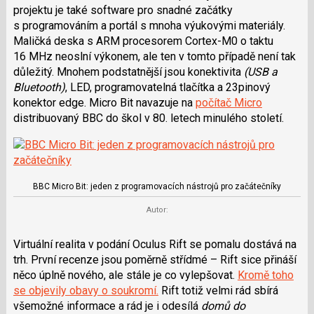
projektu je také software pro snadné začátky
s programováním a portál s mnoha výukovými materiály.
Maličká deska s ARM procesorem Cortex-M0 o taktu
16 MHz neoslní výkonem, ale ten v tomto případě není tak
důležitý. Mnohem podstatnější jsou konektivita
(USB a
Bluetooth)
, LED, programovatelná tlačítka a 23pinový
konektor edge. Micro Bit navazuje na
počítač Micro
distribuovaný BBC do škol v 80. letech minulého století.
BBC Micro Bit: jeden z programovacích nástrojů pro začátečníky
Autor:
Virtuální realita v podání Oculus Rift se pomalu dostává na
trh. První recenze jsou poměrně střídmé – Rift sice přináší
něco úplně nového, ale stále je co vylepšovat.
Kromě toho
se objevily obavy o soukromí.
Rift totiž velmi rád sbírá
všemožné informace a rád je i odesílá
domů do