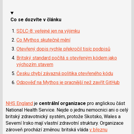
i
Co se dozvíte v článku
SDLC-8: veřejné jen na výjimku
Co Mythos skutečně mění
Otevřený dopis rychle překročil tisíc podpisů
Britský standard počítá s otevřeným kódem jako
výchozím stavem
Česku chybí závazná politika otevřeného kódu
Odpověď na Mythos je pracnější než zavřít GitHub
NHS England
je
centrální organizace
pro anglickou část
National Health Service. Nejde o jednu nemocnici ani o celý
britský zdravotnický systém, protože Skotsko, Wales a
Severní Irsko mají vlastní zdravotní struktury. Organizace
zároveň prochází změnou: britská vláda
v březnu