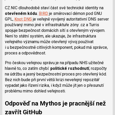
CZ.NIC dlouhodobě staví část své technické identity na
otevřeném kódu
.
BIRD
je směrovací démon pod GNU
GPL,
Knot DNS
je veřejně vyvíjený autoritativní DNS server
používaný mimo jiné v infrastruktuře zóny .cz a Turris
spojuje bezpečnost domácích sítí s otevřeným vývojem.
Není to státní systém, ale ukazuje, že infrastruktura
veřejného významu může otevřený vývoj používat
i u bezpečnostně citlivých komponent, pokud má správce,
proces a odpovědnost.
Pro českou veřejnou správu je na případu NHS užitečné
hlavně to, co zatím chybí:
politické rozhodnutí
, rozpočty
na údržbu a jasný bezpečnostní proces pro otevřený kód.
Bez nich bude při první větší krizi neveřejný repozitář
vypadat jako řízení rizika, i když může jít jen o přesunutí
problému mimo dohled veřejnosti.
Odpověď na Mythos je pracnější než
zavřít GitHub