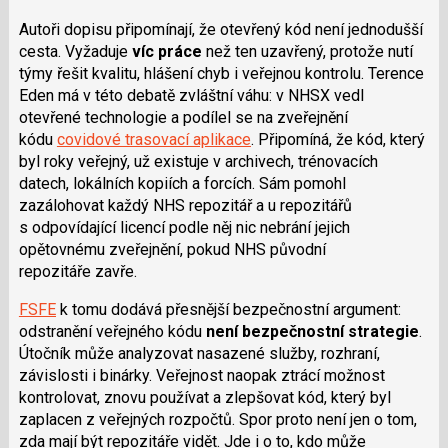
Autoři dopisu připomínají, že otevřený kód není jednodušší
cesta. Vyžaduje
víc práce
než ten uzavřený, protože nutí
týmy řešit kvalitu, hlášení chyb i veřejnou kontrolu. Terence
Eden má v této debatě zvláštní váhu: v NHSX vedl
otevřené technologie a podílel se na zveřejnění
kódu
covidové trasovací aplikace
. Připomíná, že kód, který
byl roky veřejný, už existuje v archivech, trénovacích
datech, lokálních kopiích a forcích. Sám pomohl
zazálohovat každý NHS repozitář a u repozitářů
s odpovídající licencí podle něj nic nebrání jejich
opětovnému zveřejnění, pokud NHS původní
repozitáře zavře.
FSFE
k tomu dodává přesnější bezpečnostní argument:
odstranění veřejného kódu
není bezpečnostní strategie
.
Útočník může analyzovat nasazené služby, rozhraní,
závislosti i binárky. Veřejnost naopak ztrácí možnost
kontrolovat, znovu používat a zlepšovat kód, který byl
zaplacen z veřejných rozpočtů. Spor proto není jen o tom,
zda mají být repozitáře vidět. Jde i o to, kdo může