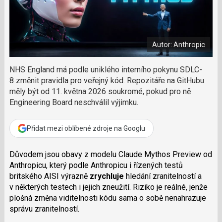
a
a
m
F
s
č
a
í
c
l
t
e
i
á
b
X
Autor: Anthropic
n
o
o
e
k
k
NHS England má podle uniklého interního pokynu SDLC-
u
?
8 změnit pravidla pro veřejný kód. Repozitáře na GitHubu
P
měly být od 11. května 2026 soukromé, pokud pro ně
o
Engineering Board neschválil výjimku.
d
p
o
Přidat mezi oblíbené zdroje na Googlu
ř
t
Důvodem jsou obavy z modelu Claude Mythos Preview od
e
Anthropicu, který podle Anthropicu i řízených testů
r
e
britského AISI výrazně
zrychluje
hledání zranitelností a
d
v některých testech i jejich zneužití. Riziko je reálné, jenže
a
plošná změna viditelnosti kódu sama o sobě nenahrazuje
k
správu zranitelností.
c