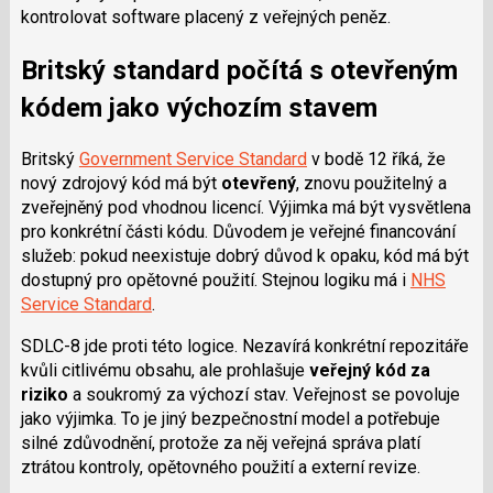
kontrolovat software placený z veřejných peněz.
Britský standard počítá s otevřeným
kódem jako výchozím stavem
Britský
Government Service Standard
v bodě 12 říká, že
nový zdrojový kód má být
otevřený
, znovu použitelný a
zveřejněný pod vhodnou licencí. Výjimka má být vysvětlena
pro konkrétní části kódu. Důvodem je veřejné financování
služeb: pokud neexistuje dobrý důvod k opaku, kód má být
dostupný pro opětovné použití. Stejnou logiku má i
NHS
Service Standard
.
SDLC-8 jde proti této logice. Nezavírá konkrétní repozitáře
kvůli citlivému obsahu, ale prohlašuje
veřejný kód za
riziko
a soukromý za výchozí stav. Veřejnost se povoluje
jako výjimka. To je jiný bezpečnostní model a potřebuje
silné zdůvodnění, protože za něj veřejná správa platí
ztrátou kontroly, opětovného použití a externí revize.