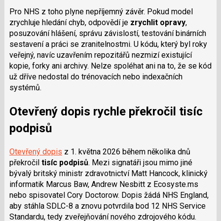
Pro NHS z toho plyne nepříjemný závěr. Pokud model
zrychluje hledání chyb, odpovědí je
zrychlit opravy
,
posuzování hlášení, správu závislostí, testování binárních
sestavení a práci se zranitelnostmi. U kódu, který byl roky
veřejný, navíc uzavřením repozitářů nezmizí existující
kopie, forky ani archivy. Nelze spoléhat ani na to, že se kód
už dříve nedostal do trénovacích nebo indexačních
systémů.
Otevřený dopis rychle překročil tisíc
podpisů
Otevřený dopis
z 1. května 2026 během několika dnů
překročil
tisíc podpisů
. Mezi signatáři jsou mimo jiné
bývalý britský ministr zdravotnictví Matt Hancock, klinický
informatik Marcus Baw, Andrew Nesbitt z Ecosyste.ms
nebo spisovatel Cory Doctorow. Dopis žádá NHS England,
aby stáhla SDLC-8 a znovu potvrdila bod 12 NHS Service
Standardu, tedy zveřejňování nového zdrojového kódu.