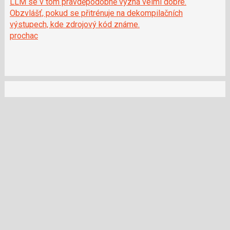
LLM se v tom pravděpodobně vyzná velmi dobře.
Obzvlášť, pokud se přitrénuje na dekompilačních
výstupech, kde zdrojový kód známe.
prochac