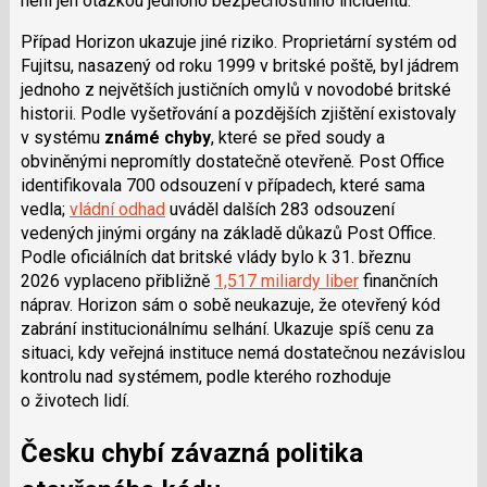
není jen otázkou jednoho bezpečnostního incidentu.
Případ Horizon ukazuje jiné riziko. Proprietární systém od
Fujitsu, nasazený od roku 1999 v britské poště, byl jádrem
jednoho z největších justičních omylů v novodobé britské
historii. Podle vyšetřování a pozdějších zjištění existovaly
v systému
známé chyby
, které se před soudy a
obviněnými nepromítly dostatečně otevřeně. Post Office
identifikovala 700 odsouzení v případech, které sama
vedla;
vládní odhad
uváděl dalších 283 odsouzení
vedených jinými orgány na základě důkazů Post Office.
Podle oficiálních dat britské vlády bylo k 31. březnu
2026 vyplaceno přibližně
1,517 miliardy liber
finančních
náprav. Horizon sám o sobě neukazuje, že otevřený kód
zabrání institucionálnímu selhání. Ukazuje spíš cenu za
situaci, kdy veřejná instituce nemá dostatečnou nezávislou
kontrolu nad systémem, podle kterého rozhoduje
o životech lidí.
Česku chybí závazná politika