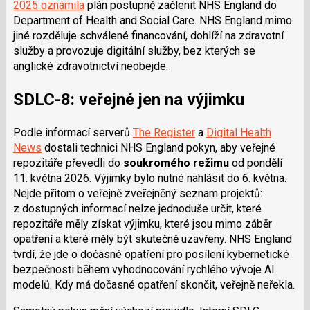
2025 oznámila
plán postupně začlenit NHS England do
Department of Health and Social Care. NHS England mimo
jiné rozděluje schválené financování, dohlíží na zdravotní
služby a provozuje digitální služby, bez kterých se
anglické zdravotnictví neobejde.
SDLC-8: veřejné jen na výjimku
Podle informací serverů
The Register
a
Digital Health
News
dostali technici NHS England pokyn, aby veřejné
repozitáře převedli do
soukromého režimu
od pondělí
11. května 2026. Výjimky bylo nutné nahlásit do 6. května.
Nejde přitom o veřejně zveřejněný seznam projektů:
z dostupných informací nelze jednoduše určit, které
repozitáře měly získat výjimku, které jsou mimo záběr
opatření a které měly být skutečně uzavřeny. NHS England
tvrdí, že jde o dočasné opatření pro posílení kybernetické
bezpečnosti během vyhodnocování rychlého vývoje AI
modelů. Kdy má dočasné opatření skončit, veřejně neřekla.