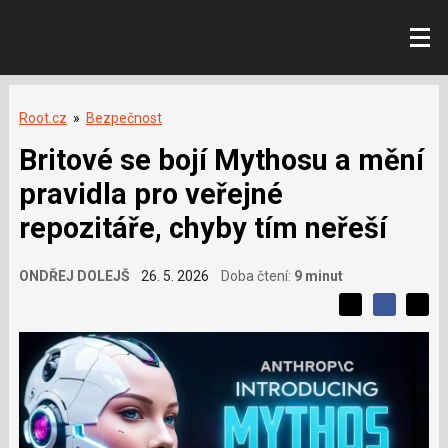
Root.cz
»
Bezpečnost
Britové se bojí Mythosu a mění
pravidla pro veřejné
repozitáře, chyby tím neřeší
ONDŘEJ DOLEJŠ
26. 5. 2026
Doba čtení:
9 minut
L
S
S
í
S
d
d
d
b
í
í
í
í
l
l
e
s
e
l
j
j
e
t
e
t
v
e
e
t
n
á
n