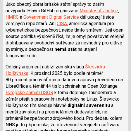
Jako obecný obrat britské státní správy to zatím
nevypadá. Hlavní GitHub organizace
Ministry of Justice
,
HMRC
a
Government Digital Service
dál ukazují tisíce
veřejných repozitářů. Ani
CISA
, americká agentura pro
kybernetickou bezpečnost, nejde tímto směrem. Její open-
source politika výslovně říká, že je omyl považovat veřejně
distribuovaný svobodný software za nevhodný pro citlivé
systémy, a bezpečnost
nemá stát
na utajení
fungování kódu.
Odlišný argument nabízí zemská vláda
Šlesvicka-
Holštýnska
. K prosinci 2025 bylo podle ní téměř
80 procent pracovišť mimo daňovou správu převedeno na
LibreOffice a téměř 44 tisíc schránek na Open-Xchange.
Evropské shrnutí OSOR
k tomu doplňuje Thunderbird a
záměr přejít s pracovními notebooky na Linux. Šlesvicko-
Holštýnsko tím sleduje hlavně
digitální suverenitu
a
menší závislost na proprietárních dodavatelích, ne
primárně bezpečnost zdrojového kódu. Pro debatu kolem
NHS je to připomínka, že otevřenost veřejného softwaru