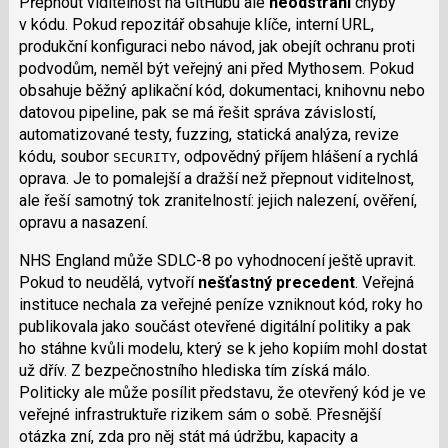
Přepnout viditelnost na GitHubu ale
neodstraní
chyby
v kódu. Pokud repozitář obsahuje klíče, interní URL,
produkční konfiguraci nebo návod, jak obejít ochranu proti
podvodům, neměl být veřejný ani před Mythosem. Pokud
obsahuje běžný aplikační kód, dokumentaci, knihovnu nebo
datovou pipeline, pak se má řešit správa závislostí,
automatizované testy, fuzzing, statická analýza, revize
kódu, soubor
, odpovědný příjem hlášení a rychlá
SECURITY
oprava. Je to pomalejší a dražší než přepnout viditelnost,
ale řeší samotný tok zranitelností: jejich nalezení, ověření,
opravu a nasazení.
NHS England může SDLC-8 po vyhodnocení ještě upravit.
Pokud to neudělá, vytvoří
nešťastný precedent
. Veřejná
instituce nechala za veřejné peníze vzniknout kód, roky ho
publikovala jako součást otevřené digitální politiky a pak
ho stáhne kvůli modelu, který se k jeho kopiím mohl dostat
už dřív. Z bezpečnostního hlediska tím získá málo.
Politicky ale může posílit představu, že otevřený kód je ve
veřejné infrastruktuře rizikem sám o sobě. Přesnější
otázka zní, zda pro něj stát má údržbu, kapacity a