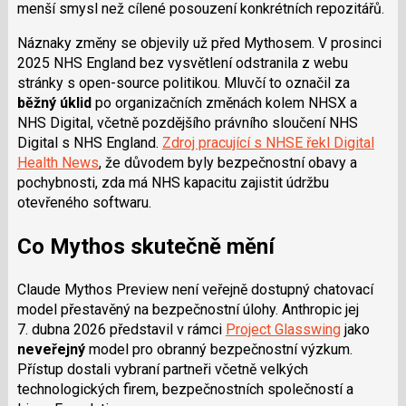
menší smysl než cílené posouzení konkrétních repozitářů.
Náznaky změny se objevily už před Mythosem. V prosinci
2025 NHS England bez vysvětlení odstranila z webu
stránky s open-source politikou. Mluvčí to označil za
běžný úklid
po organizačních změnách kolem NHSX a
NHS Digital, včetně pozdějšího právního sloučení NHS
Digital s NHS England.
Zdroj pracující s NHSE řekl Digital
Health News
, že důvodem byly bezpečnostní obavy a
pochybnosti, zda má NHS kapacitu zajistit údržbu
otevřeného softwaru.
Co Mythos skutečně mění
Claude Mythos Preview není veřejně dostupný chatovací
model přestavěný na bezpečnostní úlohy. Anthropic jej
7. dubna 2026 představil v rámci
Project Glasswing
jako
neveřejný
model pro obranný bezpečnostní výzkum.
Přístup dostali vybraní partneři včetně velkých
technologických firem, bezpečnostních společností a