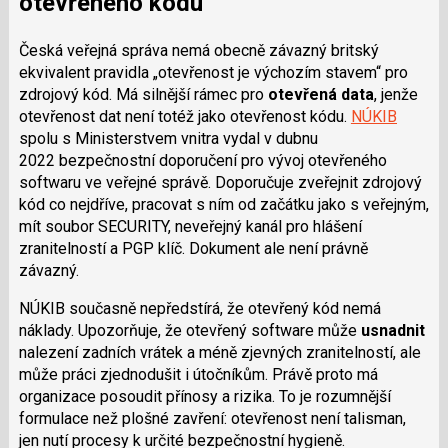
otevřeného kódu
Česká veřejná správa nemá obecně závazný britský
ekvivalent pravidla „otevřenost je výchozím stavem“ pro
zdrojový kód. Má silnější rámec pro
otevřená data
, jenže
otevřenost dat není totéž jako otevřenost kódu.
NÚKIB
spolu s Ministerstvem vnitra vydal v dubnu
2022 bezpečnostní doporučení pro vývoj otevřeného
softwaru ve veřejné správě. Doporučuje zveřejnit zdrojový
kód co nejdříve, pracovat s ním od začátku jako s veřejným,
mít soubor SECURITY, neveřejný kanál pro hlášení
zranitelností a PGP klíč. Dokument ale není právně
závazný.
NÚKIB současně nepředstírá, že otevřený kód nemá
náklady. Upozorňuje, že otevřený software může
usnadnit
nalezení zadních vrátek a méně zjevných zranitelností, ale
může práci zjednodušit i útočníkům. Právě proto má
organizace posoudit přínosy a rizika. To je rozumnější
formulace než plošné zavření: otevřenost není talisman,
jen nutí procesy k určité bezpečnostní hygieně.