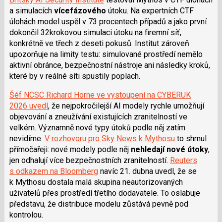
a simulacích
vícefázového
útoku. Na expertních CTF
úlohách model uspěl v 73 procentech případů a jako první
dokončil 32krokovou simulaci útoku na firemní síť,
konkrétně ve třech z deseti pokusů. Institut zároveň
upozorňuje na limity testu: simulované prostředí nemělo
aktivní obránce, bezpečnostní nástroje ani následky kroků,
které by v reálné síti spustily poplach.
Šéf NCSC Richard Horne ve vystoupení na CYBERUK
2026 uvedl
, že nejpokročilejší AI modely rychle umožňují
objevování a zneužívání existujících zranitelností ve
velkém. Významně nové typy útoků podle něj zatím
nevidíme.
V rozhovoru pro Sky News k Mythosu
to shrnul
přímočařeji: nové modely podle něj
nehledají nové útoky
,
jen odhalují více bezpečnostních zranitelností.
Reuters
s odkazem na Bloomberg
navíc 21. dubna uvedl, že se
k Mythosu dostala malá skupina neautorizovaných
uživatelů přes prostředí třetího dodavatele. To oslabuje
představu, že distribuce modelu zůstává pevně pod
kontrolou.