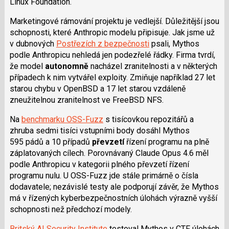
Linux Foundation.
Marketingové rámování projektu je vedlejší. Důležitější jsou
schopnosti, které Anthropic modelu připisuje. Jak jsme už
v dubnových
Postřezích z bezpečnosti
psali, Mythos
podle Anthropicu nehledá jen podezřelé řádky. Firma tvrdí,
že model
autonomně
nacházel zranitelnosti a v některých
případech k nim vytvářel exploity. Zmiňuje například 27 let
starou chybu v OpenBSD a 17 let starou vzdáleně
zneužitelnou zranitelnost ve FreeBSD NFS.
Na
benchmarku OSS-Fuzz
s tisícovkou repozitářů a
zhruba sedmi tisíci vstupními body dosáhl Mythos
595 pádů a 10 případů
převzetí
řízení programu na plně
záplatovaných cílech. Porovnávaný Claude Opus 4.6 měl
podle Anthropicu v kategorii plného převzetí řízení
programu nulu. U OSS-Fuzz jde stále primárně o čísla
dodavatele; nezávislé testy ale podporují závěr, že Mythos
má v řízených kyberbezpečnostních úlohách výrazně vyšší
schopnosti než předchozí modely.
Britský AI Security Institute
testoval Mythos v CTF úlohách