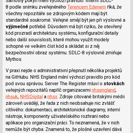
Samotný pokyn mění výchozí pravidlo. Interní SDLC-
8 podle snímku zveřejněného
Terencem Edenem
říká, že
všechny repozitáře se zdrojovým kódem mají být
standardně soukromé. Veřejné smějí být jen při výslovné a
výjimečné
potřebě. Důvodem má být riziko, že otevřený
kód prozradí architekturu systému, konfigurační detaily
nebo další souvislosti, které mohou využít modely
schopné ve velkém číst kód a skládat si z něj
bezpečnostní obraz systému. SDLC-8 výslovně zmiňuje
Mythos.
V praxi nejde o administrativní přepnutí několika projektů
na GitHubu. NHS England mění výchozí pravidlo pro kód
pod svou správou. Server The Register mluví o
stovkách
veřejných repozitářů napříč organizacemi
nhsengland
,
nhsuk
,
NHSDigital
a
nhsx
. Zdroje citované britskými médii
zároveň uvádějí, že řada z nich neobsahuje nic zvlášť
citlivého: dokumentaci, architektonické diagramy, interní
nástroje, komponenty uživatelského rozhraní nebo
aplikace pro organizační práci. To neznamená, že v nich
nemůže být chyba. Znamená to, že plošné uzavření dává