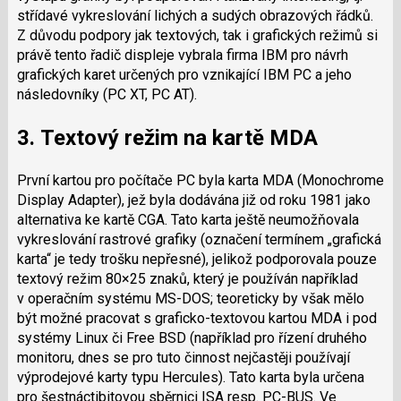
střídavé vykreslování lichých a sudých obrazových řádků.
Z důvodu podpory jak textových, tak i grafických režimů si
právě tento řadič displeje vybrala firma IBM pro návrh
grafických karet určených pro vznikající IBM PC a jeho
následovníky (PC XT, PC AT).
3. Textový režim na kartě MDA
První kartou pro počítače PC byla karta MDA (Monochrome
Display Adapter), jež byla dodávána již od roku 1981 jako
alternativa ke kartě CGA. Tato karta ještě neumožňovala
vykreslování rastrové grafiky (označení termínem „grafická
karta“ je tedy trošku nepřesné), jelikož podporovala pouze
textový režim 80×25 znaků, který je používán například
v operačním systému MS-DOS; teoreticky by však mělo
být možné pracovat s graficko-textovou kartou MDA i pod
systémy Linux či Free BSD (například pro řízení druhého
monitoru, dnes se pro tuto činnost nejčastěji používají
výprodejové karty typu Hercules). Tato karta byla určena
pro šestnáctibitovou sběrnici ISA resp. PC-BUS. Ve