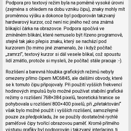
Podpora pro textový režim byla na poměrně vysoké úrovni
(zejména s ohledem na dobu vzniku čipu), znaky mohly mít
proměnnou výšku a dokonce byl podporován takzvaný
hardwarový kurzor, což není nic jiného než ona známá
blikající čárka na obrazovce. Podpora spočívá ve
zmíněném blikání, které nemuselo být řízeno programově,
stejně tak jako přepis znaku, který se nachází pod
kurzorem (to mimo jiné znamenalo, že i když počítač
„zamrzl“, textový kurzor si dál vesele blikal, což spoustu
lidí zmátlo, protože si mysleli, že počítač stále pracuje :-).
Rozlišení a barevná hloubka grafických režimů nebyly
omezeny přímo čipem MC6845, ale dalšími obvody, které
se k tomuto čipu připojovaly. Při použití vyšších frekvencí
hodinových impulsů bylo možné používat stabilní grafické
režimy o rozlišení 768×384 pixelů, teoretická hranice se
pohybovala u rozlišení 800×400 pixelů; při „přetaktování“
však bylo možné použít i vyšších rozlišení, samozřejmě
pouze za předpokladu, že se použily dostatečně rychlé
paměťové čipy tvořící obrazovou paměť. Kromě přímého
výstupu grafiky byl podporován i takzvaný interlacing, tj.