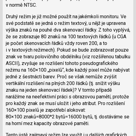
v normě NTSC.
Druhý režim je již možné použít na jakémkoli monitoru. Ve
své podstatě se jedná o režim textový, u nějž je upravena
výška znaků na pouhé dva skenovací řádky. Z toho vyplývá,
že se zobrazuje 80 znaků na 100 textových řádků (u CGA
je počet skenovacích řádků vždy roven 200, a to
i v textových režimech). Pokud se bude zobrazovat pouze
znak ve tvaru polovičního obdélníku (viz rozšířenou tabulku
ASCII), zvyšuje se rozlišení tohoto pseudografického
režimu na 160×100 „pixelů“, kde každý pixel může nabývat
jedné z šestnácti barev. Proč se však nemůže zvýšit
vertikální rozlišení na plných 200 řádků (tj. snížit výšku
znaku na jeden skenovací řádek)? V tomto případě
narážíme na neefektivní práci s obrazovou pamětí, protože
pro každý znak se musí uložit i jeho atribut. Pro rozlišení
160×100 pixelů je zapotřebí alokovat:
80×100 znaků=8000*2 bytů=16000 bytů, tj. dostáváme se
na horní mez kapacity obrazové paměti.
Tento jistě zajímavý režim lze využít i u dalších grafických