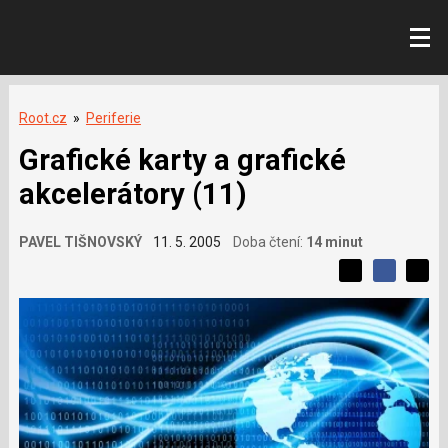
Root.cz
»
Periferie
Grafické karty a grafické
akcelerátory (11)
PAVEL TIŠNOVSKÝ
11. 5. 2005
Doba čtení:
14 minut
L
S
S
í
S
d
d
d
b
í
í
í
í
l
l
e
s
e
l
j
j
e
t
e
t
v
e
e
t
n
á
n
a
a
m
F
s
č