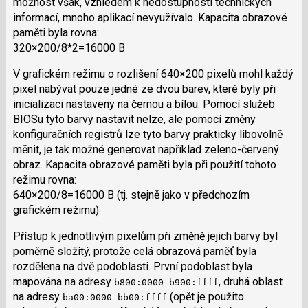
možnost však, vzhledem k nedostupnosti technických
informací, mnoho aplikací nevyužívalo. Kapacita obrazové
paměti byla rovna:
320×200/8*2=16000 B
V grafickém režimu o rozlišení 640×200 pixelů mohl každý
pixel nabývat pouze jedné ze dvou barev, které byly při
inicializaci nastaveny na černou a bílou. Pomocí služeb
BIOSu tyto barvy nastavit nelze, ale pomocí změny
konfiguračních registrů lze tyto barvy prakticky libovolně
měnit, je tak možné generovat například zeleno-červený
obraz. Kapacita obrazové paměti byla při použití tohoto
režimu rovna:
640×200/8=16000 B (tj. stejně jako v předchozím
grafickém režimu)
Přístup k jednotlivým pixelům při změně jejich barvy byl
poměrně složitý, protože celá obrazová paměť byla
rozdělena na dvě podoblasti. První podoblast byla
mapována na adresy
, druhá oblast
b800:0000-b900:ffff
na adresy
(opět je použito
ba00:0000-bb00:ffff