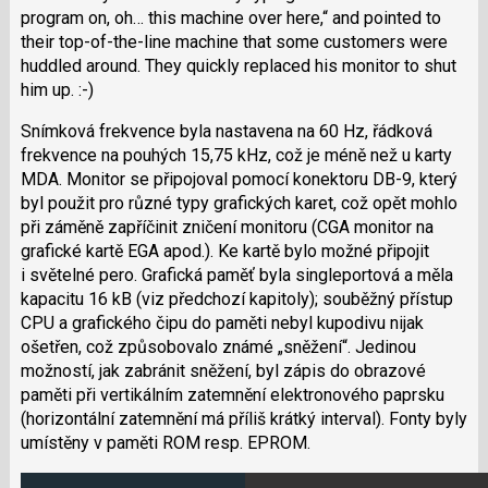
program on, oh… this machine over here,“ and pointed to
their top-of-the-line machine that some customers were
huddled around. They quickly replaced his monitor to shut
him up. :-)
Snímková frekvence byla nastavena na 60 Hz, řádková
frekvence na pouhých 15,75 kHz, což je méně než u karty
MDA. Monitor se připojoval pomocí konektoru DB-9, který
byl použit pro různé typy grafických karet, což opět mohlo
při záměně zapříčinit zničení monitoru (CGA monitor na
grafické kartě EGA apod.). Ke kartě bylo možné připojit
i světelné pero. Grafická paměť byla singleportová a měla
kapacitu 16 kB (viz předchozí kapitoly); souběžný přístup
CPU a grafického čipu do paměti nebyl kupodivu nijak
ošetřen, což způsobovalo známé „sněžení“. Jedinou
možností, jak zabránit sněžení, byl zápis do obrazové
paměti při vertikálním zatemnění elektronového paprsku
(horizontální zatemnění má příliš krátký interval). Fonty byly
umístěny v paměti ROM resp. EPROM.