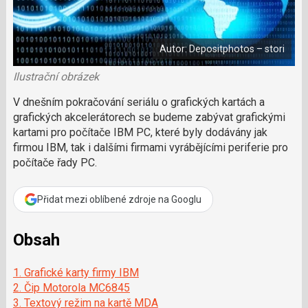
a
í
c
l
t
e
i
á
b
X
n
o
Autor: Depositphotos – stori
o
e
k
k
u
Ilustrační obrázek
?
P
V dnešním pokračování seriálu o grafických kartách a
o
grafických akcelerátorech se budeme zabývat grafickými
d
kartami pro počítače IBM PC, které byly dodávány jak
p
firmou IBM, tak i dalšími firmami vyrábějícími periferie pro
o
počítače řady PC.
ř
t
e
Přidat mezi oblíbené zdroje na Googlu
r
e
d
Obsah
a
k
1. Grafické karty firmy IBM
c
2. Čip Motorola MC6845
i
3. Textový režim na kartě MDA