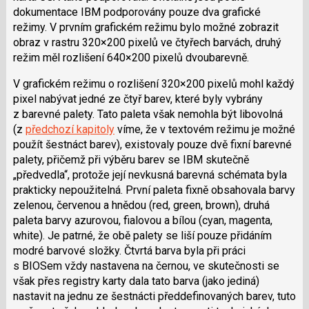
dokumentace IBM podporovány pouze dva grafické
režimy. V prvním grafickém režimu bylo možné zobrazit
obraz v rastru 320×200 pixelů ve čtyřech barvách, druhý
režim měl rozlišení 640×200 pixelů dvoubarevně.
V grafickém režimu o rozlišení 320×200 pixelů mohl každý
pixel nabývat jedné ze čtyř barev, které byly vybrány
z barevné palety. Tato paleta však nemohla být libovolná
(z
předchozí kapitoly
víme, že v textovém režimu je možné
použít šestnáct barev), existovaly pouze dvě fixní barevné
palety, přičemž při výběru barev se IBM skutečně
„předvedla“, protože její nevkusná barevná schémata byla
prakticky nepoužitelná. První paleta fixně obsahovala barvy
zelenou, červenou a hnědou (red, green, brown), druhá
paleta barvy azurovou, fialovou a bílou (cyan, magenta,
white). Je patrné, že obě palety se liší pouze přidáním
modré barvové složky. Čtvrtá barva byla při práci
s BIOSem vždy nastavena na černou, ve skutečnosti se
však přes registry karty dala tato barva (jako jediná)
nastavit na jednu ze šestnácti předdefinovaných barev, tuto