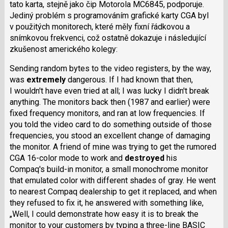
tato karta, stejně jako čip Motorola MC6845, podporuje.
Jediný problém s programováním grafické karty CGA byl
v použitých monitorech, které měly fixní řádkovou a
snímkovou frekvenci, což ostatně dokazuje i následující
zkušenost amerického kolegy:
Sending random bytes to the video registers, by the way,
was
extremely
dangerous. If I had known that then,
I wouldn't have even tried at all; I was lucky I didn't break
anything. The monitors back then (1987 and earlier) were
fixed frequency monitors, and ran at low frequencies. If
you told the video card to do something outside of those
frequencies, you stood an excellent change of damaging
the monitor. A friend of mine was trying to get the rumored
CGA 16-color mode to work and
destroyed
his
Compaq's build-in monitor, a small monochrome monitor
that emulated color with different shades of gray. He went
to nearest Compaq dealership to get it replaced, and when
they refused to fix it, he answered with something like,
„Well, I could demonstrate how easy it is to break the
monitor to your customers by typing a three-line BASIC