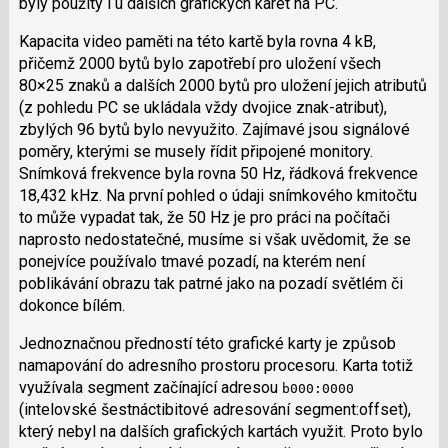
byly použity i u dalších grafických karet na PC.
Kapacita video paměti na této kartě byla rovna 4 kB,
přičemž 2000 bytů bylo zapotřebí pro uložení všech
80×25 znaků a dalších 2000 bytů pro uložení jejich atributů
(z pohledu PC se ukládala vždy dvojice znak-atribut),
zbylých 96 bytů bylo nevyužito. Zajímavé jsou signálové
poměry, kterými se musely řídit připojené monitory.
Snímková frekvence byla rovna 50 Hz, řádková frekvence
18,432 kHz. Na první pohled o údaji snímkového kmitočtu
to může vypadat tak, že 50 Hz je pro práci na počítači
naprosto nedostatečné, musíme si však uvědomit, že se
ponejvíce používalo tmavé pozadí, na kterém není
poblikávání obrazu tak patrné jako na pozadí světlém či
dokonce bílém.
Jednoznačnou předností této grafické karty je způsob
namapování do adresního prostoru procesoru. Karta totiž
využívala segment začínající adresou
b000:0000
(intelovské šestnáctibitové adresování segment:offset),
který nebyl na dalších grafických kartách využit. Proto bylo