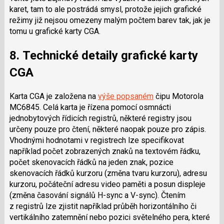
karet, tam to ale postrádá smysl, protože jejich grafické
režimy již nejsou omezeny malým počtem barev tak, jak je
tomu u grafické karty CGA.
8. Technické detaily grafické karty
CGA
Karta CGA je založena na
výše popsaném
čipu Motorola
MC6845. Celá karta je řízena pomocí osmnácti
jednobytových řídicích registrů, některé registry jsou
určeny pouze pro čtení, některé naopak pouze pro zápis.
Vhodnými hodnotami v registrech lze specifikovat
například počet zobrazených znaků na textovém řádku,
počet skenovacích řádků na jeden znak, pozice
skenovacích řádků kurzoru (změna tvaru kurzoru), adresu
kurzoru, počáteční adresu video paměti a posun displeje
(změna časování signálů H-sync a V-sync). Čtením
z registrů lze zjistit například průběh horizontálního či
vertikálního zatemnění nebo pozici světelného pera, které