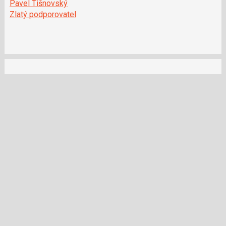
Pavel Tišnovský
Zlatý podporovatel