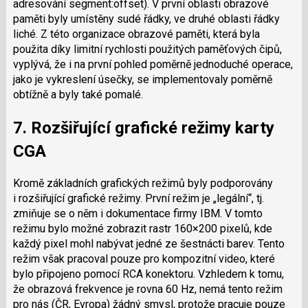
adresování segment:offset). V první oblasti obrazové
paměti byly umístěny sudé řádky, ve druhé oblasti řádky
liché. Z této organizace obrazové paměti, která byla
použita díky limitní rychlosti použitých paměťových čipů,
vyplývá, že i na první pohled poměrně jednoduché operace,
jako je vykreslení úsečky, se implementovaly poměrně
obtížně a byly také pomalé.
7. Rozšiřující grafické režimy karty
CGA
Kromě základních grafických režimů byly podporovány
i rozšiřující grafické režimy. První režim je „legální“, tj.
zmiňuje se o něm i dokumentace firmy IBM. V tomto
režimu bylo možné zobrazit rastr 160×200 pixelů, kde
každý pixel mohl nabývat jedné ze šestnácti barev. Tento
režim však pracoval pouze pro kompozitní video, které
bylo připojeno pomocí RCA konektoru. Vzhledem k tomu,
že obrazová frekvence je rovna 60 Hz, nemá tento režim
pro nás (ČR, Evropa) žádný smysl, protože pracuje pouze