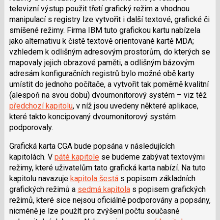
televizní výstup použit třetí grafický režim a vhodnou
manipulací s registry lze vytvořit i další textové, grafické či
smíšené režimy. Firma IBM tuto grafickou kartu nabízela
jako alternativu k čistě textově orientované kartě MDA;
vzhledem k odlišným adresovým prostorům, do kterých se
mapovaly jejich obrazové paměti, a odlišným bázovým
adresám konfiguračních registrů bylo možné obě karty
umístit do jednoho počítače, a vytvořit tak poměrně kvalitní
(alespoň na svou dobu) dvoumonitorový systém – viz též
předchozí kapitolu
, v níž jsou uvedeny některé aplikace,
které takto koncipovaný dvoumonitorový systém
podporovaly.
Grafická karta CGA bude popsána v následujících
kapitolách. V
páté kapitole
se budeme zabývat textovými
režimy, které uživatelům tato grafická karta nabízí. Na tuto
kapitolu navazuje
kapitola šestá
s popisem základních
grafických režimů a
sedmá kapitola
s popisem grafických
režimů, které sice nejsou oficiálně podporovány a popsány,
nicméně je lze použít pro zvýšení počtu současně