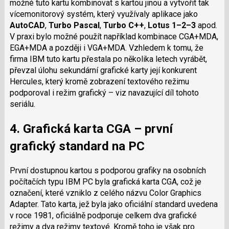
možné tuto kartu kombinovat s kartou jinou a vytvořit tak
vícemonitorový systém, který využívaly aplikace jako
AutoCAD
,
Turbo Pascal
,
Turbo C++
,
Lotus 1–2–3
apod.
V praxi bylo možné použít například kombinace CGA+MDA,
EGA+MDA a později i VGA+MDA. Vzhledem k tomu, že
firma IBM tuto kartu přestala po několika letech vyrábět,
převzal úlohu sekundární grafické karty její konkurent
Hercules, který kromě zobrazení textového režimu
podporoval i režim grafický – viz navazující díl tohoto
seriálu.
4. Grafická karta CGA – první
grafický standard na PC
První dostupnou kartou s podporou grafiky na osobních
počítačích typu IBM PC byla grafická karta CGA, což je
označení, které vzniklo z celého názvu Color Graphics
Adapter. Tato karta, jež byla jako oficiální standard uvedena
v roce 1981, oficiálně podporuje celkem dva grafické
režimy a dva režimy textové. Kromě toho je však pro