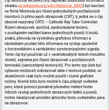
Čip Motorola MC6845 (viz například souhrnnou informační
stránku
en.wikipedia.org/wiki/Motorola_6845
) byl navržen
ve firmě Motorola pro řízení jednoduchých počítačových
monitorů či přímo jejich obrazovek (CRT), tj. jedná se o čip
obecně nazývaný CRTC – Cathode Ray Tube Controller.
Řízení obrazovek spočívá, zjednodušeně řečeno,
v postupném načítání barev jednotlivých pixelů či kódů
znaků, převodu na výslednou grafickou informaci a
následném poslání této informace na výstup společně
s horizontálními a vertikálními synchronizačními signály.
Tento čip byl používán už v sedmdesátých letech minulého
století, zejména pro řízení obrazovek u počítačových
terminálů (samozřejmě textových). Pro tento typ úloh byl
vybaven možností zobrazovat data v textové podobě, ve
skutečnosti však bylo možné použít i různé grafické
režimy. Kromě toho bylo možné k čipu připojit světelné
pero, které pomocí poměrně přesného měření hodin
řídících výstup jednotlivých obrazových řádků a pixelů
mohlo lokalizovat umístění aktivního hrotu světelného pera
na obrazovce.