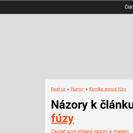
Člá
Root.cz
»
Humor
»
Komiks: popod fúzy
Názory k článk
fúzy
Zasílat nově přidané názory e-mailem