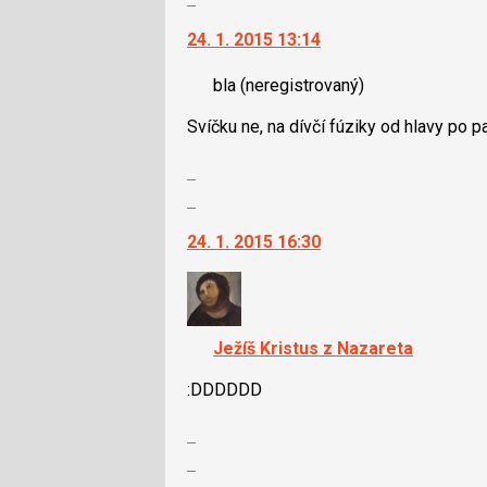
vlákno
na
pro
24. 1. 2015 13:14
další
následující
nový
a
bla
(neregistrovaný)
názor.
P
K
pro
Svíčku ne, na dívčí fúziky od hlavy po p
navigaci
předchozí
lze
nový
Zobrazit
použít
názor
celé
Skok
i
vlákno
na
klávesy
24. 1. 2015 16:30
další
N
nový
pro
názor.
následující
K
a
navigaci
Ježíš Kristus z Nazareta
P
lze
pro
použít
:DDDDDD
předchozí
i
nový
Zobrazit
klávesy
názor
celé
N
Skok
vlákno
pro
na