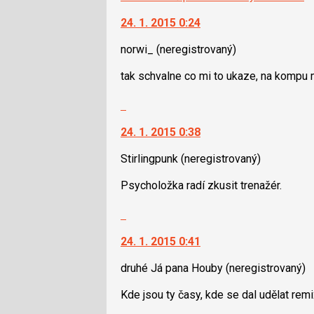
24. 1. 2015 0:24
norwi_
(neregistrovaný)
tak schvalne co mi to ukaze, na kompu m
Skok
na
24. 1. 2015 0:38
další
nový
Stirlingpunk
(neregistrovaný)
názor.
K
Psycholožka radí zkusit trenažér.
navigaci
lze
Skok
použít
na
i
24. 1. 2015 0:41
další
klávesy
nový
druhé Já pana Houby
(neregistrovaný)
N
názor.
pro
K
Kde jsou ty časy, kde se dal udělat remi
následující
navigaci