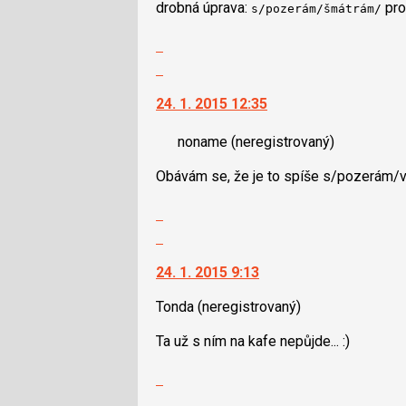
drobná úprava:
pro 
a
s/pozerám/šmá­trám/
navigaci
P
lze
Zobrazit
pro
použít
celé
Skok
předchozí
i
vlákno
na
nový
klávesy
24. 1. 2015 12:35
další
názor
N
nový
pro
noname
(neregistrovaný)
názor.
následující
K
a
Obávám se, že je to spíše s/pozerám/v
navigaci
P
lze
Zobrazit
pro
použít
celé
Skok
předchozí
i
vlákno
na
nový
klávesy
24. 1. 2015 9:13
další
názor
N
nový
pro
Tonda
(neregistrovaný)
názor.
následující
K
Ta už s ním na kafe nepůjde... :)
a
navigaci
P
lze
Skok
pro
použít
na
předchozí