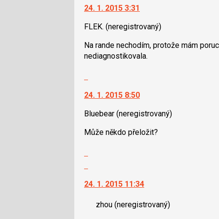
24. 1. 2015 3:31
následující
další
a
nový
FLEK.
(neregistrovaný)
P
názor.
pro
K
Na rande nechodím, protože mám poruch
předchozí
navigaci
nediagnostikovala.
nový
lze
názor
použít
Skok
i
na
klávesy
24. 1. 2015 8:50
další
N
nový
Bluebear
(neregistrovaný)
pro
názor.
následující
K
Může někdo přeložit?
a
navigaci
P
lze
Zobrazit
pro
použít
celé
Skok
předchozí
i
vlákno
na
nový
klávesy
24. 1. 2015 11:34
další
názor
N
nový
pro
zhou
(neregistrovaný)
názor.
následující
K