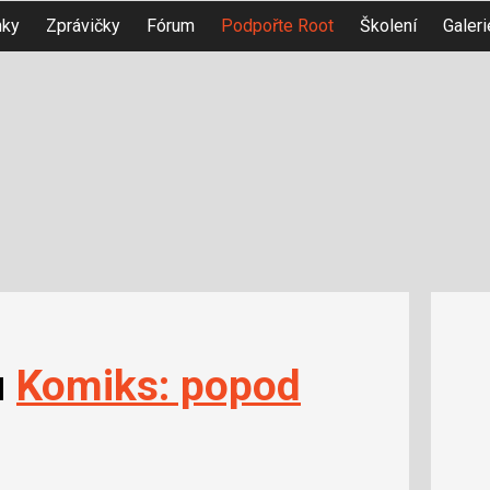
nky
Zprávičky
Fórum
Podpořte Root
Školení
Galeri
u
Komiks: popod