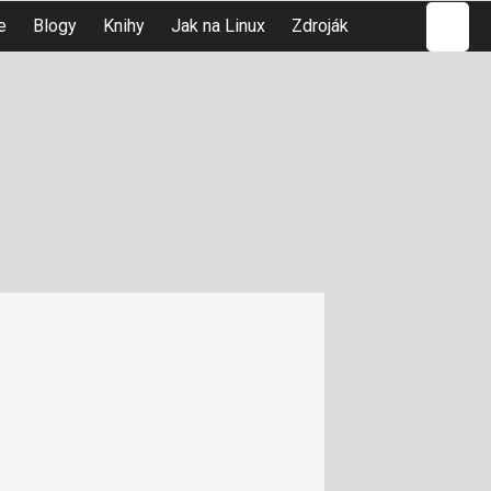
Hledat
e
Blogy
Knihy
Jak na Linux
Zdroják