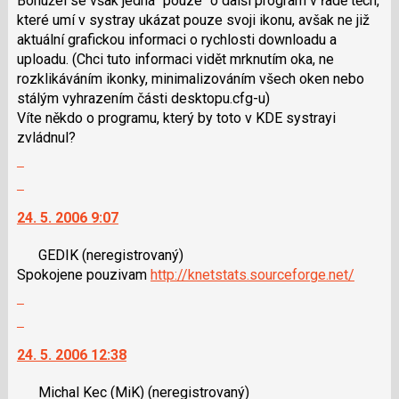
Bohužel se však jedná "pouze" o další program v řadě těch,
které umí v systray ukázat pouze svoji ikonu, avšak ne již
aktuální grafickou informaci o rychlosti downloadu a
uploadu. (Chci tuto informaci vidět mrknutím oka, ne
rozklikáváním ikonky, minimalizováním všech oken nebo
stálým vyhrazením části desktopu.cfg-u)
Víte někdo o programu, který by toto v KDE systrayi
zvládnul?
Zobrazit
celé
Skok
vlákno
na
24. 5. 2006 9:07
další
nový
GEDIK
(neregistrovaný)
názor.
Spokojene pouzivam
http://knetstats.sourceforge.net/
K
Zobrazit
navigaci
celé
lze
Skok
vlákno
použít
na
24. 5. 2006 12:38
i
další
klávesy
nový
Michal Kec (MiK)
(neregistrovaný)
N
názor.