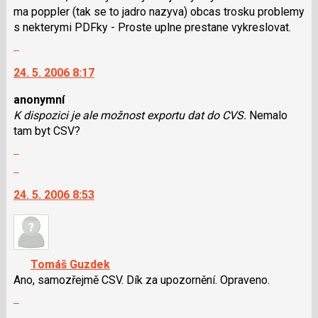
lze
ma poppler (tak se to jadro nazyva) obcas trosku problemy
použít
s nekterymi PDFky - Proste uplne prestane vykreslovat.
i
Skok
klávesy
na
N
24. 5. 2006 8:17
další
pro
nový
následující
anonymní
názor.
a
K dispozici je ale možnost exportu dat do CVS.
Nemalo
K
P
tam byt CSV?
navigaci
pro
Zobrazit
lze
předchozí
celé
Skok
použít
nový
vlákno
na
i
názor
24. 5. 2006 8:53
další
klávesy
nový
N
názor.
pro
K
následující
navigaci
a
Tomáš Guzdek
lze
P
Ano, samozřejmě CSV. Dík za upozornění. Opraveno.
použít
pro
Zobrazit
i
předchozí
celé
Skok