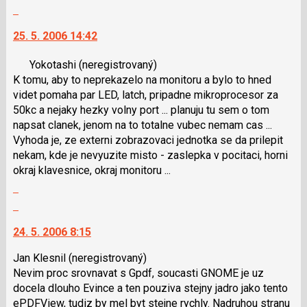
celé
nový
N
Skok
vlákno
názor
pro
na
25. 5. 2006 14:42
následující
další
a
nový
Yokotashi
(neregistrovaný)
P
názor.
K tomu, aby to neprekazelo na monitoru a bylo to hned
pro
K
videt pomaha par LED, latch, pripadne mikroprocesor za
předchozí
navigaci
50kc a nejaky hezky volny port ... planuju tu sem o tom
nový
lze
napsat clanek, jenom na to totalne vubec nemam cas ...
názor
použít
Vyhoda je, ze externi zobrazovaci jednotka se da prilepit
i
nekam, kde je nevyuzite misto - zaslepka v pocitaci, horni
klávesy
okraj klavesnice, okraj monitoru ...
N
Zobrazit
pro
celé
následující
Skok
vlákno
a
na
24. 5. 2006 8:15
P
další
pro
nový
Jan Klesnil
(neregistrovaný)
předchozí
názor.
Nevim proc srovnavat s Gpdf, soucasti GNOME je uz
nový
K
docela dlouho Evince a ten pouziva stejny jadro jako tento
názor
navigaci
ePDFView, tudiz by mel byt stejne rychly. Nadruhou stranu