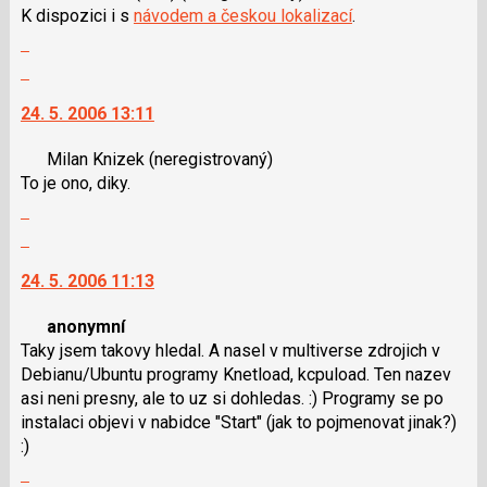
K dispozici i s
návodem a českou lokalizací
.
pro
K
Zobrazit
následující
navigaci
celé
a
lze
Skok
vlákno
P
použít
na
24. 5. 2006 13:11
pro
i
další
předchozí
klávesy
nový
Milan Knizek
(neregistrovaný)
nový
N
názor.
To je ono, diky.
názor
pro
K
Zobrazit
následující
navigaci
celé
a
lze
Skok
vlákno
P
použít
na
24. 5. 2006 11:13
pro
i
další
předchozí
klávesy
nový
anonymní
nový
N
názor.
Taky jsem takovy hledal. A nasel v multiverse zdrojich v
názor
pro
K
Debianu/Ubuntu programy Knetload, kcpuload. Ten nazev
následující
navigaci
asi neni presny, ale to uz si dohledas. :) Programy se po
a
lze
instalaci objevi v nabidce "Start" (jak to pojmenovat jinak?)
P
použít
:)
pro
i
Zobrazit
předchozí
klávesy