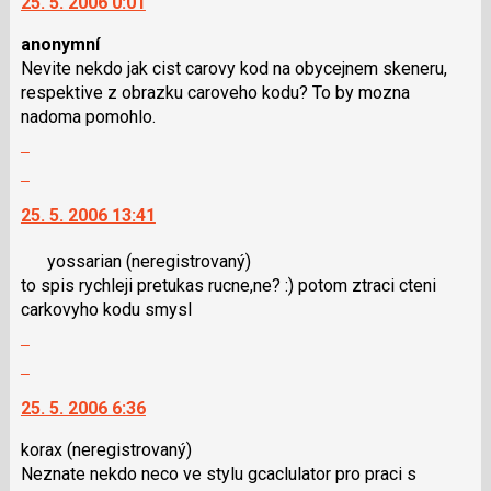
25. 5. 2006 0:01
i
další
názor
klávesy
nový
anonymní
N
názor.
Nevite nekdo jak cist carovy kod na obycejnem skeneru,
pro
K
respektive z obrazku caroveho kodu? To by mozna
následující
navigaci
nadoma pomohlo.
a
lze
Zobrazit
P
použít
celé
Skok
pro
i
vlákno
na
předchozí
klávesy
25. 5. 2006 13:41
další
nový
N
nový
názor
pro
yossarian
(neregistrovaný)
názor.
následující
to spis rychleji pretukas rucne,ne? :) potom ztraci cteni
K
a
carkovyho kodu smysl
navigaci
P
Zobrazit
lze
pro
celé
použít
Skok
předchozí
vlákno
i
na
nový
25. 5. 2006 6:36
klávesy
další
názor
N
nový
korax
(neregistrovaný)
pro
názor.
Neznate nekdo neco ve stylu gcaclulator pro praci s
následující
K