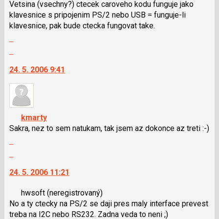
Vetsina (vsechny?) ctecek caroveho kodu funguje jako
názor
použít
klavesnice s pripojenim PS/2 nebo USB = funguje-li
i
klavesnice, pak bude ctecka fungovat take.
klávesy
Zobrazit
N
celé
Skok
pro
vlákno
na
následující
24. 5. 2006 9:41
další
a
nový
P
názor.
pro
K
předchozí
navigaci
kmarty
nový
lze
Sakra, nez to sem natukam, tak jsem az dokonce az treti :-)
názor
použít
Zobrazit
i
celé
Skok
klávesy
vlákno
na
N
24. 5. 2006 11:21
další
pro
nový
následující
hwsoft
(neregistrovaný)
názor.
a
No a ty ctecky na PS/2 se daji pres maly interface prevest
K
P
treba na I2C nebo RS232. Zadna veda to neni ;)
navigaci