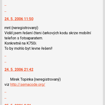
pro
Zobrazit
lze
předchozí
celé
použít
Skok
nový
vlákno
i
na
názor
24. 5. 2006 11:50
klávesy
další
N
nový
mnt
(neregistrovaný)
pro
názor.
Viděl jsem řešení čteni čarkových kodu skrze mobilní
následující
K
telefon s fotoaparatem.
a
navigaci
Konkretně na K750i.
P
lze
To by mohlo byt levne řešení!
pro
použít
Zobrazit
předchozí
i
celé
Skok
nový
klávesy
vlákno
na
názor
N
24. 5. 2006 21:42
další
pro
nový
následující
Mirek Topinka
(neregistrovaný)
názor.
a
viz
http://semacode.org/
K
P
Zobrazit
navigaci
pro
celé
lze
Skok
předchozí
vlákno
použít
na
nový