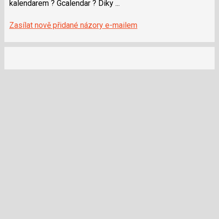
kalendarem ? Gcalendar ? Diky ...
a
navigaci
P
lze
Zasílat nově přidané názory e-mailem
pro
použít
předchozí
i
nový
klávesy
názor
N
pro
následující
a
P
pro
předchozí
nový
názor