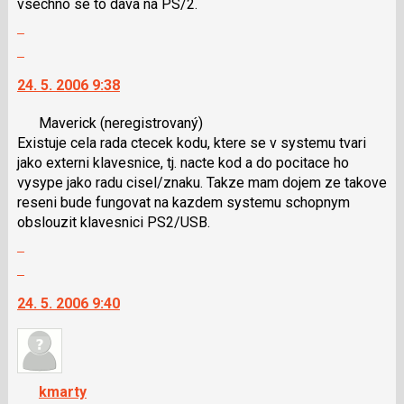
vsechno se to dava na PS/2.
názor
i
Zobrazit
klávesy
celé
N
Skok
vlákno
pro
na
24. 5. 2006 9:38
následující
další
a
nový
Maverick
(neregistrovaný)
P
názor.
Existuje cela rada ctecek kodu, ktere se v systemu tvari
pro
K
jako externi klavesnice, tj. nacte kod a do pocitace ho
předchozí
navigaci
vysype jako radu cisel/znaku. Takze mam dojem ze takove
nový
lze
reseni bude fungovat na kazdem systemu schopnym
názor
použít
obslouzit klavesnici PS2/USB.
i
Zobrazit
klávesy
celé
N
Skok
vlákno
pro
na
24. 5. 2006 9:40
následující
další
a
nový
P
názor.
pro
K
předchozí
navigaci
kmarty
nový
lze