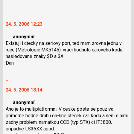
pro
Zobrazit
následující
celé
Skok
a
vlákno
na
P
24. 5. 2006 12:23
další
pro
nový
předchozí
anonymní
názor.
nový
Existuji i ctecky na seriovy port, ted mam zrovna jednu v
K
názor
ruce (Metrologic MK5145), vraci hodnotu caroveho kodu
navigaci
nasledovane znaky $D a $A.
lze
Dan
použít
Zobrazit
i
celé
klávesy
Skok
vlákno
N
na
24. 5. 2006 18:14
pro
další
následující
nový
anonymní
a
názor.
Ano je to multiplatformni, V ceske poste se pouziva
P
K
pomerne hodne druhu on-line ctecek car. kodu a neni s nimi
pro
navigaci
zadny problem. namatkou CCD (typ STX) ci IT3800,
předchozí
lze
pripadne LS36XX apod...
nový
použít