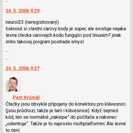
klávesy
nový
vlákno
na
N
názor
24. 5. 2006 9:29
další
pro
nový
následující
neurol23
(neregistrovaný)
názor.
a
tisknout si vlastni carovy kody je super, ale existuje nejaka
K
P
levna ctecka carovejch kodu fungujici pod linuxem? jinak
navigaci
pro
imho takovej program postrada smysl
lze
předchozí
Zobrazit
použít
nový
celé
Skok
i
názor
vlákno
na
klávesy
24. 5. 2006 9:37
další
N
nový
pro
názor.
následující
K
a
navigaci
P
Petr Krčmář
lze
pro
Čtečky jsou obvykle připojeny do konektoru pro klávesnici
použít
předchozí
(jsou průchozí, takže je tam i klávesnice). Když sejmeš
i
nový
kód, ten se normálně „naklepe” do počítače a nakonec
klávesy
názor
„odentruje”. Takže je to naprosto multiplatformní. Ale levné
N
to není.