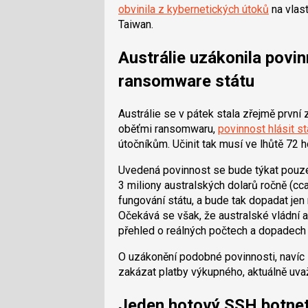
obvinila z kybernetických útoků
na vlast
Taiwan.
Austrálie uzákonila povin
ransomware státu
Austrálie se v pátek stala zřejmě první 
oběťmi ransomwaru,
povinnost hlásit s
útočníkům. Učinit tak musí ve lhůtě 72 h
Uvedená povinnost se bude týkat pouze
3 miliony australských dolarů ročně (cca
fungování státu, a bude tak dopadat jen
Očekává se však, že australské vládní a 
přehled o reálných počtech a dopadec
O uzákonění podobné povinnosti, navíc 
zakázat platby výkupného, aktuálně uvažu
Jeden hotový SSH botnet