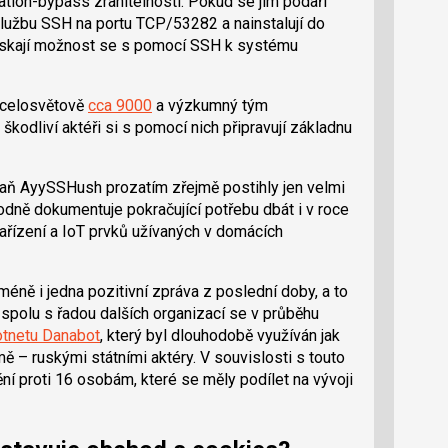
cation-bypass zranitelností. Pokud se jim podaří
i službu SSH na portu TCP/53282 a nainstalují do
 získají možnost se s pomocí SSH k systému
 celosvětově
cca 9000
a výzkumný tým
kodliví aktéři si s pomocí nich připravují základnu
aň AyySSHush prozatím zřejmě postihly jen velmi
hodně dokumentuje pokračující potřebu dbát i v roce
ízení a IoT prvků užívaných v domácích
éně i jedna pozitivní zpráva z poslední doby, a to
olu s řadou dalších organizací se v průběhu
botnetu Danabot
, který byl dlouhodobě využíván jak
ě – ruskými státními aktéry. V souvislosti s touto
í proti 16 osobám, které se měly podílet na vývoji