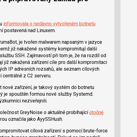
nu
informovala o nedávno vytvořeném botnetu
ní postavená nad Linuxem.
 PumaBot, je tvořen malwarem napsaným v jazyce
ičemž již nakažené systémy kompromitují další
službu SSH. Zajímavostí při tom je, že na rozdíl od
 již nakažená zařízení cíle pro další kompromitaci
ých IP adresních rozsahů, ale seznam cílových
í centrálně z C2 serveru.
 nové zařízení, je takový systém do botnetu
rý je spouštěn formou nové služby Systemd.
ýzkumníci nezveřejnili.
polečnost GreyNoise o aktuálně probíhající
útočné
terou označila jako AyySSHush.
 kompromitovat cílová zařízení s pomocí brute-force