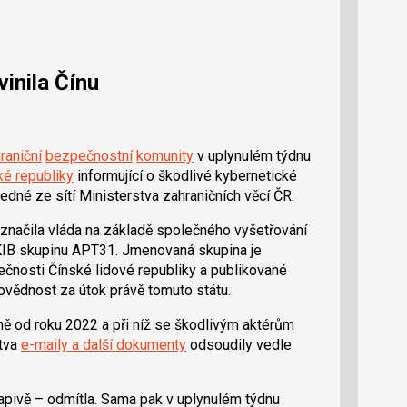
inila Čínu
raniční
bezpečnostní
komunity
v uplynulém týdnu
ké republiky
informující o škodlivé kybernetické
edné ze sítí Ministerstva zahraničních věcí ČR.
 označila vláda na základě společného vyšetřování
IB skupinu APT31. Jmenovaná skupina je
čnosti Čínské lidové republiky a publikované
povědnost za útok právě tomuto státu.
ě od roku 2022 a při níž se škodlivým aktérům
stva
e-maily a další dokumenty
odsoudily vedle
vapivě – odmítla. Sama pak v uplynulém týdnu