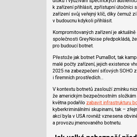
útoků i využívání specifických authenti
k zařízení přihlásit, zpřístupní útočníc
zařízení svůj veřejný klíč, díky čemuž
v budoucnu kdykoli přihlásit.
Kompromitovaných zařízení je aktuálně
společnosti GreyNoise předpokládá, že š
pro budoucí botnet.
Přestože jak botnet PumaBot, tak kamp
malé počty zařízení, jejich existence v
2025 na zabezpečení síťových SOHO zař
i firemních prostředích…
V kontextu botnetů zaslouží zmínku nicm
že americkým bezpečnostním složkám sp
května podařilo
zabavit infrastrukturu 
kyberkriminálními skupinami, tak – zřejm
akcí byla v USA rovněž vznesena obviněn
a provozu jmenovaného botnetu.