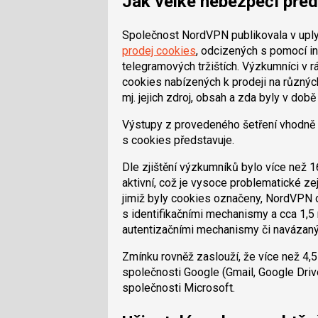
Jak velké nebezpečí pře
Společnost NordVPN publikovala v upl
prodej cookies
, odcizených s pomocí in
telegramových tržištích. Výzkumníci v rá
cookies nabízených k prodeji na různýc
mj. jejich zdroj, obsah a zda byly v době 
Výstupy z provedeného šetření vhodně 
s cookies představuje.
Dle zjištění výzkumníků bylo více než 
aktivní, což je vysoce problematické ze
jimiž byly cookies označeny, NordVPN o
s identifikačními mechanismy a cca 1,5 
autentizačními mechanismy či navázaný
Zmínku rovněž zaslouží, že více než 4,
společnosti Google (Gmail, Google Drive
společnosti Microsoft.