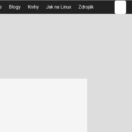
Hledat
e
Blogy
Knihy
Jak na Linux
Zdroják