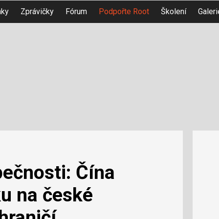
nky
Zprávičky
Fórum
Podpořte Root
Školení
Galeri
ečnosti: Čína
ku na české
hraničí