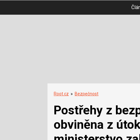
Člá
Root.cz
»
Bezpečnost
Postřehy z bezp
obviněna z úto
ministerstvo za