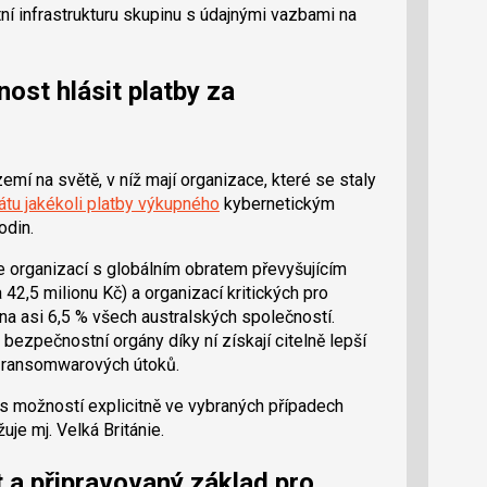
ní infrastrukturu skupinu s údajnými vazbami na
nost hlásit platby za
zemí na světě, v níž mají organizace, které se staly
tátu jakékoli platby výkupného
kybernetickým
odin.
 organizací s globálním obratem převyšujícím
 42,5 milionu Kč) a organizací kritických pro
 na asi 6,5 % všech australských společností.
bezpečnostní orgány díky ní získají citelně lepší
h ransomwarových útoků.
s možností explicitně ve vybraných případech
je mj. Velká Británie.
 a připravovaný základ pro