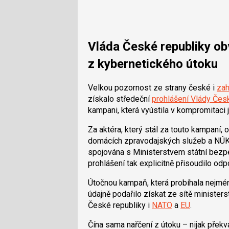
Vláda České republiky obv
z kybernetického útoku
Velkou pozornost ze strany české i
zah
získalo středeční
prohlášení Vlády Čes
kampani, která vyústila v kompromitaci j
Za aktéra, který stál za touto kampaní,
domácích zpravodajských služeb a NÚK
spojována s Ministerstvem státní bezpe
prohlášení tak explicitně přisoudilo od
Útočnou kampaň, která probíhala nejmén
údajně podařilo získat ze sítě minister
České republiky i
NATO
a
EU
.
Čína sama nařčení z útoku – nijak přek