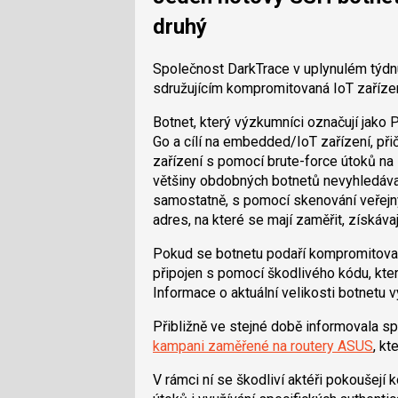
druhý
Společnost DarkTrace v uplynulém týd
sdružujícím kompromitovaná IoT zaříze
Botnet, který výzkumníci označují jako
Go a cílí na embedded/IoT zařízení, př
zařízení s pomocí brute-force útoků na 
většiny obdobných botnetů nevyhledávají
samostatně, s pomocí skenování veřejn
adres, na které se mají zaměřit, získávaj
Pokud se botnetu podaří kompromitovat
připojen s pomocí škodlivého kódu, kte
Informace o aktuální velikosti botnetu v
Přibližně ve stejné době informovala s
kampani zaměřené na routery ASUS
, k
V rámci ní se škodliví aktéři pokoušejí