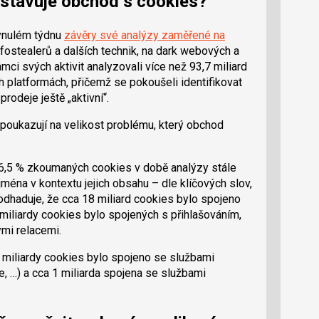
dstavuje obchod s cookies?
ynulém týdnu
závěry své analýzy zaměřené na
fostealerů a dalších technik, na dark webových a
mci svých aktivit analyzovali více než 93,7 miliard
h platformách, přičemž se pokoušeli identifikovat
prodeje ještě „aktivní“.
poukazují na velikost problému, který obchod
16,5 % zkoumaných cookies v době analýzy stále
jména v kontextu jejich obsahu – dle klíčových slov,
dhaduje, že cca 18 miliard cookies bylo spojeno
miliardy cookies bylo spojených s přihlašováním,
mi relacemi.
5 miliardy cookies bylo spojeno se službami
, …) a cca 1 miliarda spojena se službami