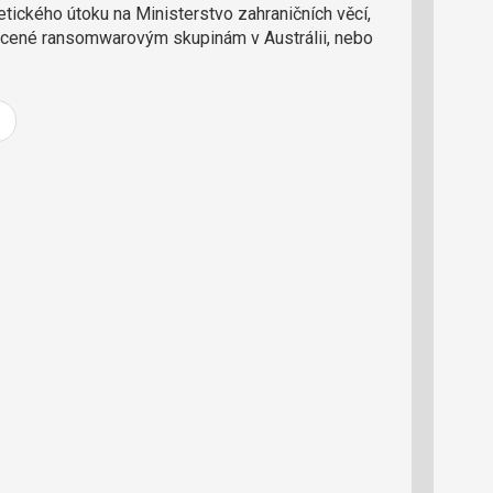
o
tického útoku na Ministerstvo zahraničních věcí,
ř
lacené ransomwarovým skupinám v Austrálii, nebo
t
e
r
e
d
a
k
c
i