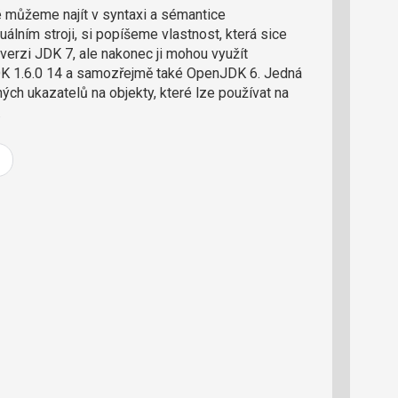
ré můžeme najít v syntaxi a sémantice
e
r
uálním stroji, si popíšeme vlastnost, která sice
e
 verzi JDK 7, ale nakonec ji mohou využít
d
 JDK 1.6.0 14 a samozřejmě také OpenJDK 6. Jedná
a
h ukazatelů na objekty, které lze používat na
k
.
c
i