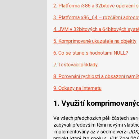
2. Platforma i386 a 32bitové operační
3. Platforma x86_64 – rozšíření adresov
4. JVM v 32bitových a 64bitových sys
5. Komprimované ukazatele na objekty
6. Co se stane s hodnotami NULL?
7. Testovací příklady
8. Porovnání rychlosti a obsazení pamě
9. Odkazy na Internetu
1. Využití komprimovaný
Ve všech předchozích pěti částech seriá
zabývali především těmi novými vlastno
implementovány až v sedmé verzi
JDK
projekt, který lze spolu s
JDK 7
použít 