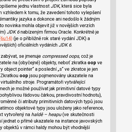
popíšeme jednu vlastnost
JDK
, která sice byla
m vzhledem k tomu, že zavedení tohoto vylepšení
sémantiky jazyka a dokonce ani nedošlo k žádným
 novinka mohla objevit již v novějších verzích
ním)
JDK 6
nabízeným firmou Oracle. Konkrétně je
(6u14)
(je o přibližně rok staré vydání JDK) a
vějších) oficiálních vydáních
JDK 6
.
 zabývat, se jmenuje
compressed oops
, což je
tele na (obyčejné) objekty, neboť zkratka
oop
ve
y object pointer“ a poslední „s“ ve zkratce je jen
. Zkratkou
oop
jsou pojmenovány ukazatele na
irtuálního stroje. Programátoři vytvářející
amech je možné používat jak primitivní datové typy
 pohyblivou řádovou čárkou, pravdivostní hodnotu),
Proměnné či atributy primitivních datových typů jsou
tímco objektové typy jsou uloženy jako reference,
ekt vytvořený na
haldě – heapu
(ve skutečnosti
í jednat o přímé ukazatele na instance javovských
uny objektů v rámci haldy mohou být vhodnější