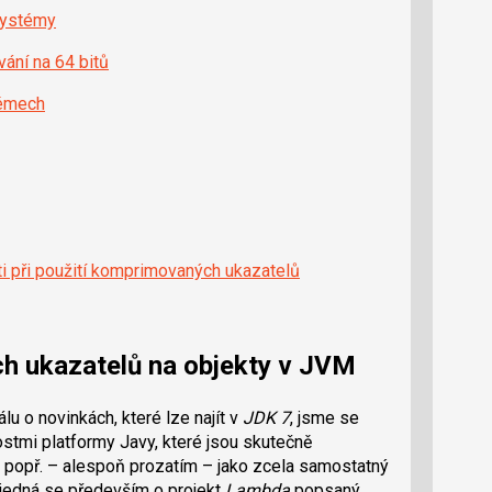
 systémy
ání na 64 bitů
témech
ti při použití komprimovaných ukazatelů
ch ukazatelů na objekty v JVM
lu o novinkách, které lze najít v
JDK 7
, jsme se
stmi platformy Javy, které jsou skutečně
, popř. – alespoň prozatím – jako zcela samostatný
(jedná se především o projekt
Lambda
popsaný