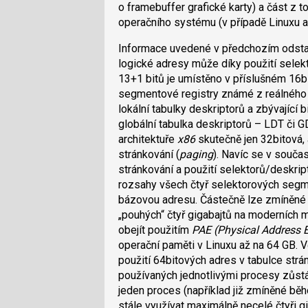
o framebuffer grafické karty) a část z t
operačního systému (v případě Linuxu a
Informace uvedené v předchozím odstav
logické adresy může díky použití sele
13+1 bitů je umístěno v příslušném 16b
segmentové registry známé z reálného r
lokální tabulky deskriptorů a zbývající b
globální tabulka deskriptorů – LDT či 
architektuře
x86
skutečně jen 32bitová, 
stránkování (
paging
). Navíc se v souč
stránkování a použití selektorů/deskr
rozsahy všech čtyř selektorových segme
bázovou adresu. Částečně lze zmíněné
„pouhých“ čtyř gigabajtů na moderních 
obejít použitím
PAE (Physical Address 
operační paměti v Linuxu až na 64 GB. Vě
použití 64bitových adres v tabulce str
používaných jednotlivými procesy zůstá
jeden proces (například již zmíněné bě
stále využívat maximálně necelé čtyři g