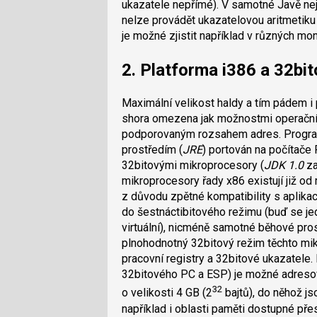
ukazatele nepřímé). V samotné Javě nej
nelze provádět ukazatelovou aritmetiku (
je možné zjistit například v různých mo
2. Platforma i386 a 32bi
Maximální velikost haldy a tím pádem i 
shora omezena jak možnostmi operační
podporovaným rozsahem adres. Program
prostředím (
JRE
) portován na počítače
32bitovými mikroprocesory (
JDK 1.0
za
mikroprocesory řady x86 existují již od
z důvodu zpětné kompatibility s aplik
do šestnáctibitového režimu (buď se jed
virtuální), nicméně samotné běhové pros
plnohodnotný 32bitový režim těchto mik
pracovní registry a 32bitové ukazatele.
32bitového PC a ESP) je možné adresova
32
o velikosti 4 GB (2
bajtů), do něhož j
například i oblasti paměti dostupné pře