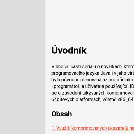
Úvodník
V dnešní části seriálu o novinkách, kte
programovacího jazyka Java i v jeho virt
byla původně plánována až pro oficiální
i programátoři a uživatelé používající
se o zavedení takzvaných komprimovanýc
64bitových platformách, včetně x86_64
Obsah
1. Využití komprimovaných ukazatelů n