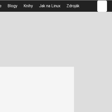
Hledat
e
Blogy
Knihy
Jak na Linux
Zdroják