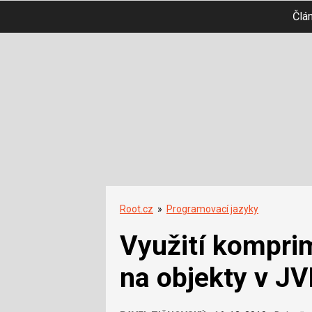
Člá
Root.cz
»
Programovací jazyky
Využití kompri
na objekty v J