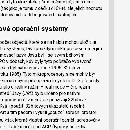
sou tyto ukazatele přímo měnitelné, ani s nimi
tak jako je tomu v céčku či C++), ale jejich hodnotu
nitorovacích a debugovacích nástrojích.
tové operační systémy
počet objektů, které se na haldu mohou uložit, je
ho systému, tak i použitým mikroprocesorem a jím
ovací jazyk Java byl i se svým běhovým
 PC v dobách, kdy byly tyto počítače vybavené
čalo být nabízeno v roce 1996, 32bitové
 roku 1985). Tyto mikroprocesory sice mohly být
acemi určenými pro operační systém DOS přepnuty
nalo o reálný režim – real mode – či o režim
tředí Javy (
JRE
) bylo určeno pro nativní
roprocesorů, v němž se používají 32bitové
 Kvůli použití 32bitových ukazatelů (včetně
t a tím pádem i využít „pouze“ adresní prostor
sou však kromě vlastní operační paměti adresovány
s PCI sběrnici či port AGP (typicky se jedná