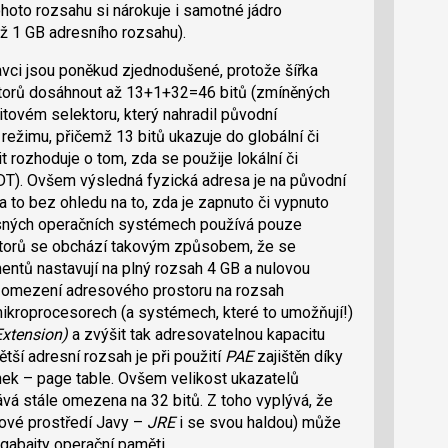
ohoto rozsahu si nárokuje i samotné jádro
ž 1 GB adresního rozsahu).
ci jsou poněkud zjednodušené, protože šířka
ktorů dosáhnout až 13+1+32=46 bitů (zmíněných
itovém selektoru, který nahradil původní
ežimu, přičemž 13 bitů ukazuje do globální či
it rozhoduje o tom, zda se použije lokální či
GDT). Ovšem výsledná fyzická adresa je na původní
a to bez ohledu na to, zda je zapnuto či vypnuto
asných operačních systémech používá pouze
iptorů se obchází takovým způsobem, že se
ntů nastavují na plný rozsah 4 GB a nulovou
 omezení adresového prostoru na rozsah
mikroprocesorech (a systémech, které to umožňují!)
Extension)
a zvýšit tak adresovatelnou kapacitu
tší adresní rozsah je při použití
PAE
zajištěn díky
ánek – page table. Ovšem velikost ukazatelů
vá stále omezena na 32 bitů. Z toho vyplývá, že
hové prostředí Javy –
JRE
i se svou haldou) může
igabajty operační paměti.