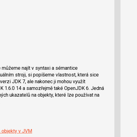
ré můžeme najít v syntaxi a sémantice
uálním stroji, si popíšeme vlastnost, která sice
 verzi JDK 7, ale nakonec ji mohou využít
 JDK 1.6.0 14 a samozřejmě také OpenJDK 6. Jedná
h ukazatelů na objekty, které lze používat na
.
a objekty v JVM