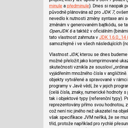
minule
a
předminule
). Dnes si naopak 
původně plánována až pro
JDK 7
, ovše
nevedlo k nutnosti změny syntaxe ani 
změnám v generovaném bajtkódu, se tato
OpenJDK 6
a taktéž v oficiálním (binár
tato vlastnost zahrnuta v
JDK 1.6.0_14 
samozřejmě i ve všech následujících (no
Vlastnost
JDK
, kterou se dnes budeme
možné přeložit jako komprimované ukaza
skutečnosti vznikla ze sousloví „ordinar
vyjádřením množného čísla v angličtině
objekty vytvářené a spravované v rámci v
programy v Javě vědí, že v jejich progr
(celá čísla, znaky, numerické hodnoty s
tak i objektové typy (referenční typy). 
reprezentovány přímo svou hodnotou, za
což není nic jiného než ukazatel na obj
však specifikace JVM neříká, že se mus
tříd, protože například pro rychlé přes