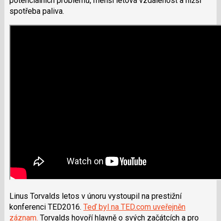
potenciálních problémů, menší letová vzdálenost a nižší
spotřeba paliva.
Linus Torvalds letos v únoru vystoupil na prestižní
konferenci TED2016.
Teď byl na TED.com uveřejněn
záznam.
Torvalds hovoří hlavně o svých začátcích a pro