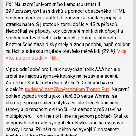
řídí. Na území univerzitního kampusu umístili
297
ztracených
flash disků a pomocí obsaženého HTML
souboru sledovali, kolik lidí zařízení k počítači připojí a
stránku načte. S jistotou k tomu došlo v 45 % případů.
Nepočítají se případy, kdy uživatelé mohli disk připojit a
soubor neotevřít nebo kdy neměli přístup k internetu.
Roztroušené flash disky měly různou podobu, např. soubor
na těch s adresou majitele otevřelo méně lidí
(29 %)
.
Více
v kompletní studii v PDF.
V poslední době pro Linux nevychází tolik AAA her, ale
určitě se najdou zajímavé kousky na nezávislé scéně.
Autoři her Soldat nebo King Arthur’s Gold přicházejí
s dalším
podobně zaměřeným titulem Trench Run
. Na první
pohled vypadá trochu jako stará 2D verze Worms, se
kterou ji spojuje i šílená stylizace, ale Trench Run není
tahový a je mnohem svižnější. Hra samozřejmě staví na
multiplayeru
–
on-line i off-line na jednom počítači. Grafika
je opravdu retro, ale sympatická. Nízké jsou hardwarové
nároky i cena. Při nákupu přímo od vývojářů dostanete