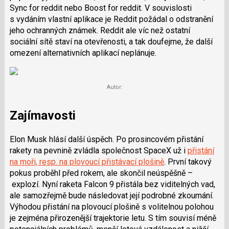
Sync for reddit nebo Boost for reddit. V souvislosti
s vydáním vlastní aplikace je Reddit požádal o odstranění
jeho ochranných známek. Reddit ale víc než ostatní
sociální sítě staví na otevřenosti, a tak doufejme, že další
omezení alternativních aplikací neplánuje.
Autor:
Zajímavosti
Elon Musk hlásí další úspěch. Po prosincovém přistání
rakety na pevnině zvládla společnost SpaceX už i
přistání
na moři, resp. na plovoucí přistávací plošině
. První takový
pokus proběhl před rokem, ale skončil neúspěšně
–
explozí. Nyní raketa Falcon 9 přistála bez viditelných vad,
ale samozřejmě bude následovat její podrobné zkoumání.
Výhodou přistání na plovoucí plošině s volitelnou polohou
je zejména přirozenější trajektorie letu. S tím souvisí méně