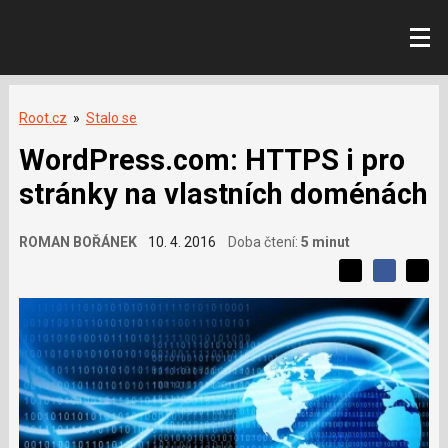
Root.cz
»
Stalo se
WordPress.com: HTTPS i pro
stránky na vlastních doménách
ROMAN BOŘÁNEK
10. 4. 2016
Doba čtení:
5 minut
L
S
S
í
S
d
d
d
b
í
í
í
í
l
l
e
s
e
l
j
j
e
t
e
t
v
e
e
t
n
á
n
a
a
m
F
s
č