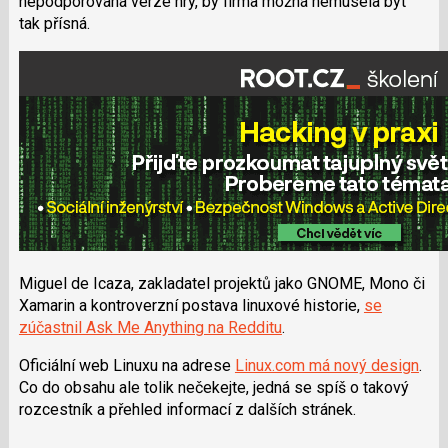
nepodporovaná verze hry, by firma možná nemusela být
tak přísná.
Miguel de Icaza, zakladatel projektů jako GNOME, Mono či
Xamarin a kontroverzní postava linuxové historie,
se
zúčastnil Ask Me Anything na Redditu
.
Oficiální web Linuxu na adrese
Linux.com má nový design
.
Co do obsahu ale tolik nečekejte, jedná se spíš o takový
rozcestník a přehled informací z dalších stránek.