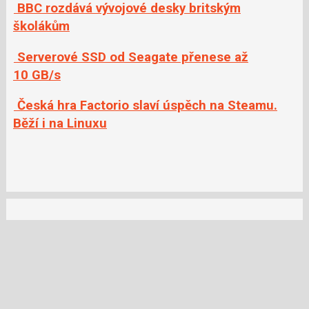
BBC rozdává vývojové desky britským
školákům
Serverové SSD od Seagate přenese až
10 GB/s
Česká hra Factorio slaví úspěch na Steamu.
Běží i na Linuxu