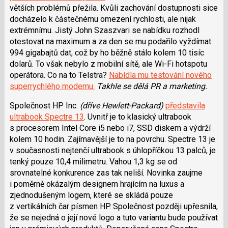
větších problémů přežila. Kvůli zachování dostupnosti sice
docházelo k částečnému omezení rychlosti, ale nijak
extrémnímu. Jistý John Szaszvari se nabídku rozhodl
otestovat na maximum a za den se mu podařilo vyždímat
994 gigabajtů dat, což by ho běžně stálo kolem 10 tisíc
dolarů. To však nebylo z mobilní sítě, ale Wi-Fi hotspotu
operátora. Co na to Telstra?
Nabídla mu testování nového
superrychlého modemu.
Takhle se dělá PR a marketing.
Společnost HP Inc.
(dříve Hewlett-Packard)
představila
ultrabook Spectre 13
. Uvnitř je to klasický ultrabook
s procesorem Intel Core i5 nebo i7, SSD diskem a výdrží
kolem 10 hodin. Zajímavější je to na povrchu. Spectre 13 je
v současnosti nejtenčí ultrabook s úhlopříčkou 13 palců, je
tenký pouze 10,4 milimetru. Vahou 1,3 kg se od
srovnatelné konkurence zas tak neliší. Novinka zaujme
i poměrně okázalým designem hrajícím na luxus a
zjednodušeným logem, které se skládá pouze
z vertikálních čar písmen HP. Společnost později upřesnila,
že se nejedná o její nové logo a tuto variantu bude používat