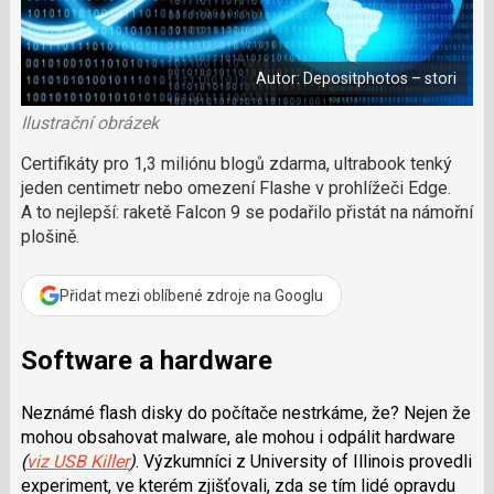
a
í
c
l
t
e
i
á
b
X
n
o
Autor: Depositphotos – stori
o
e
k
k
u
Ilustrační obrázek
?
P
Certifikáty pro 1,3 miliónu blogů zdarma, ultrabook tenký
o
jeden centimetr nebo omezení Flashe v prohlížeči Edge.
d
A to nejlepší: raketě Falcon 9 se podařilo přistát na námořní
p
plošině.
o
ř
t
Přidat mezi oblíbené zdroje na Googlu
e
r
e
Software a hardware
d
a
Neznámé flash disky do počítače nestrkáme, že? Nejen že
k
mohou obsahovat malware, ale mohou i odpálit hardware
c
(
viz USB Killer
)
. Výzkumníci z University of Illinois provedli
i
experiment, ve kterém zjišťovali, zda se tím lidé opravdu