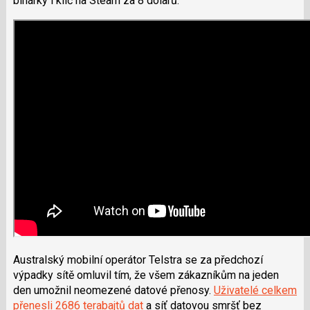
binárky i klíč na Steam za 8 dolarů.
Australský mobilní operátor Telstra se za předchozí
výpadky sítě omluvil tím, že všem zákazníkům na jeden
den umožnil neomezené datové přenosy.
Uživatelé celkem
přenesli 2686 terabajtů dat
a síť datovou smršť bez