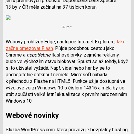
jen u prémiových produktů. Doporučená cena Spectre
13 by v ČR měla začínat na 37 tisících korun.
Autor:
Webový prohlížeč Edge, nástupce Internet Exploreru,
také
začne omezovat Flash
. Půjde podobnou cestou jako
Chrome a
nepotřebné
flashové prvky, zejména reklamy,
bude ve výchozím stavu blokovat. Spustí se až tehdy, když
si to uživatel vyžádá. Např. videí nebo her by se to
pochopitelně dotknout nemělo. Microsoft nabádá
k přechodu z Flashe na HTML5. Funkce už je dostupná ve
vývojové verzi Windows 10 s číslem 14316 a měla by se
stát součástí velké letní aktualizace k prvním narozeninám
Windows 10.
Webové novinky
Služba WordPress.com, která provozuje bezplatný hosting