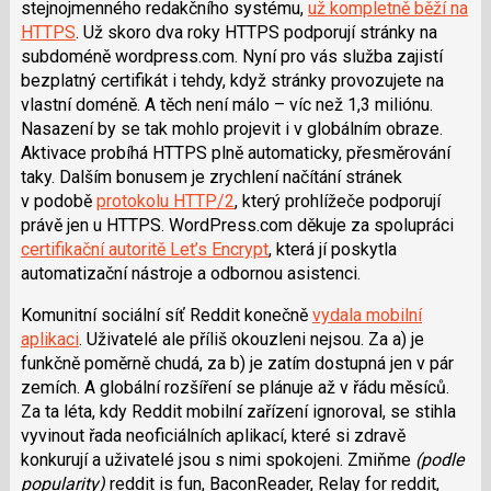
stejnojmenného redakčního systému,
už kompletně běží na
HTTPS
. Už skoro dva roky HTTPS podporují stránky na
subdoméně wordpress.com. Nyní pro vás služba zajistí
bezplatný certifikát i tehdy, když stránky provozujete na
vlastní doméně. A těch není málo
–
víc než 1,3 miliónu.
Nasazení by se tak mohlo projevit i v globálním obraze.
Aktivace probíhá HTTPS plně automaticky, přesměrování
taky. Dalším bonusem je zrychlení načítání stránek
v podobě
protokolu HTTP/2
, který prohlížeče podporují
právě jen u HTTPS. WordPress.com děkuje za spolupráci
certifikační autoritě Let’s Encrypt
, která jí poskytla
automatizační nástroje a odbornou asistenci.
Komunitní sociální síť Reddit konečně
vydala mobilní
aplikaci
. Uživatelé ale příliš okouzleni nejsou. Za a) je
funkčně poměrně chudá, za b) je zatím dostupná jen v pár
zemích. A globální rozšíření se plánuje až v řádu měsíců.
Za ta léta, kdy Reddit mobilní zařízení ignoroval, se stihla
vyvinout řada neoficiálních aplikací, které si zdravě
konkurují a uživatelé jsou s nimi spokojeni. Zmiňme
(podle
popularity)
reddit is fun, BaconReader, Relay for reddit,