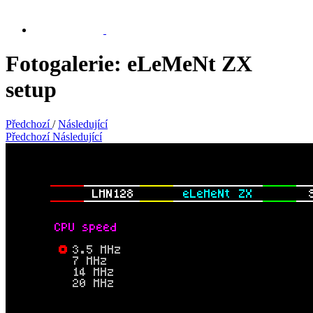
Fotogalerie: eLeMeNt ZX
setup
Předchozí
/
Následující
Předchozí
Následující