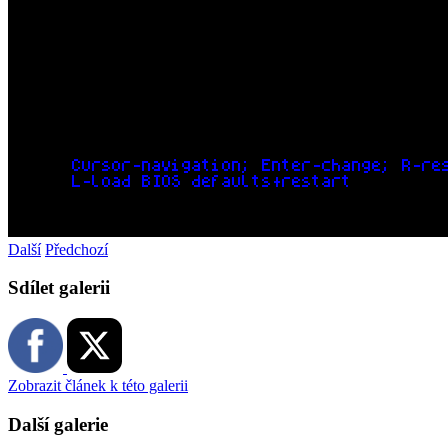
Další
Předchozí
Sdílet galerii
Zobrazit článek k této galerii
Další galerie