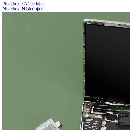
Předchozí
/
Následující
Předchozí
Následující