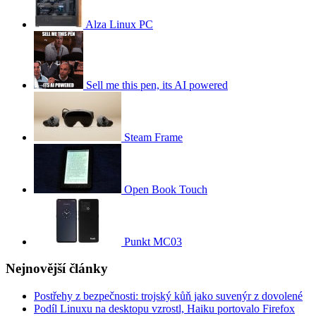
Alza Linux PC
Sell me this pen, its AI powered
Steam Frame
Open Book Touch
Punkt MC03
Nejnovější články
Postřehy z bezpečnosti: trojský kůň jako suvenýr z dovolené
Podíl Linuxu na desktopu vzrostl, Haiku portovalo Firefox