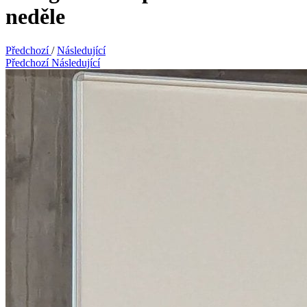
neděle
Předchozí
/
Následující
Předchozí
Následující