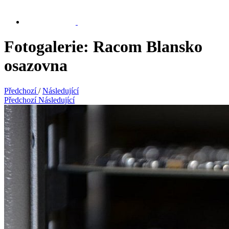
Fotogalerie: Racom Blansko
osazovna
Předchozí
/
Následující
Předchozí
Následující