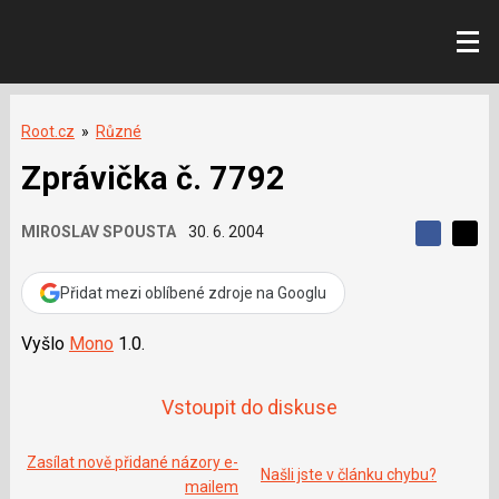
Root.cz
»
Různé
Zprávička č. 7792
MIROSLAV SPOUSTA
30. 6. 2004
S
S
S
d
d
d
í
í
Přidat mezi oblíbené zdroje na Googlu
í
l
l
e
e
l
j
j
Vyšlo
Mono
1.0.
t
e
t
e
e
t
n
n
a
Vstoupit do diskuse
a
F
s
a
í
c
t
Zasílat nově přidané názory e-
e
i
Našli jste v článku chybu?
b
mailem
X