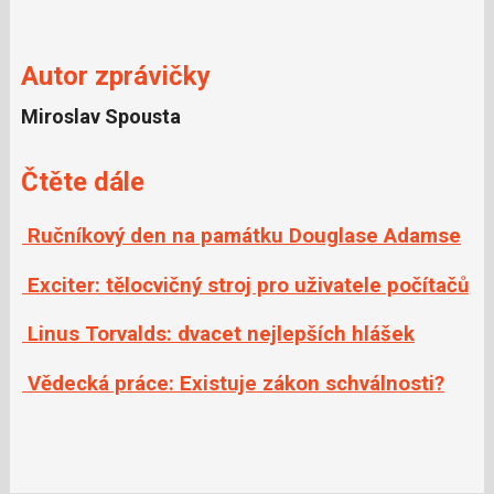
o
o
k
u
Autor zprávičky
Miroslav Spousta
Čtěte dále
Ručníkový den na památku Douglase Adamse
Exciter: tělocvičný stroj pro uživatele počítačů
Linus Torvalds: dvacet nejlepších hlášek
Vědecká práce: Existuje zákon schválnosti?