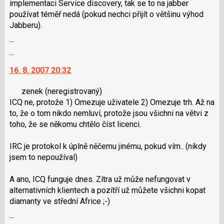
implementaci Service discovery, tak se to na jabber
názor
pro
používat téměř nedá (pokud nechci přijít o většinu výhod
následující
Jabberu).
a
Zobrazit
P
celé
Skok
pro
vlákno
na
předchozí
16. 8. 2007 20:32
další
nový
nový
názor
zenek
(neregistrovaný)
názor.
ICQ ne, protože 1) Omezuje uživatele 2) Omezuje trh. Až na
K
to, že o tom nikdo nemluví, protože jsou všichni na větvi z
navigaci
toho, že se někomu chtělo číst licenci.
lze
použít
IRC je protokol k úplně něčemu jinému, pokud vím.. (nikdy
i
jsem to nepoužíval)
klávesy
N
A ano, ICQ funguje dnes. Zítra už může nefungovat v
pro
alternativních klientech a pozítří už můžete všichni kopat
následující
diamanty ve střední Africe ;-)
a
Zobrazit
P
celé