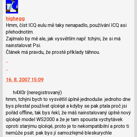
pro
názor.
následující
K
a
navigaci
highegg
P
lze
Hmm, číst ICQ eulu mě taky nenapadlo, používání ICQ asi
pro
použít
přehodnotím.
předchozí
i
Zajímalo by mě ale, jak vysvětlím např. tchýni, že si má
nový
klávesy
nainstalovat Psi.
názor
N
Článek má pravdu, že prostě příklady táhnou.
pro
Zobrazit
následující
celé
Skok
a
vlákno
na
P
16. 8. 2007 15:09
další
pro
nový
předchozí
h4X0r
(neregistrovaný)
názor.
nový
hmm, tchýni bych to vysvětlil úplně jednoduše. jednoho dne
K
názor
bys přestal používat qícéqé a kdyby se pak ptala proč jsi
navigaci
pořád offline, tak bys řekl, že máš nainstalovaný úplně nový
lze
qícéqé model WS2000 a že je tam spousta vychytávek
použít
oproti starýmu qícéqé, proto je to nekompatibilní a proto ti
i
nemůže psát. pak bys jí samozřejmě bleskurychle
klávesy