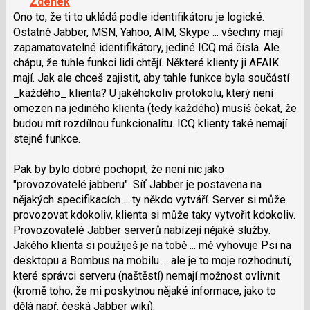
Zdenek
nový
lze
Ono to, že ti to ukládá podle identifikátoru je logické.
názor
použít
Ostatně Jabber, MSN, Yahoo, AIM, Skype ... všechny mají
i
zapamatovatelné identifikátory, jediné ICQ má čísla. Ale
klávesy
chápu, že tuhle funkci lidi chtějí. Některé klienty ji AFAIK
N
mají. Jak ale chceš zajistit, aby tahle funkce byla součástí
pro
_každého_ klienta? U jakéhokoliv protokolu, který není
následující
omezen na jediného klienta (tedy každého) musíš čekat, že
a
budou mít rozdílnou funkcionalitu. ICQ klienty také nemají
P
stejné funkce.
pro
předchozí
Pak by bylo dobré pochopit, že není nic jako
nový
"provozovatelé jabberu". Síť Jabber je postavena na
názor
nějakých specifikacích ... ty někdo vytváří. Server si může
provozovat kdokoliv, klienta si může taky vytvořit kdokoliv.
Provozovatelé Jabber serverů nabízejí nějaké služby.
Jakého klienta si použiješ je na tobě ... mě vyhovuje Psi na
desktopu a Bombus na mobilu ... ale je to moje rozhodnutí,
které správci serveru (naštěstí) nemají možnost ovlivnit
(kromě toho, že mi poskytnou nějaké informace, jako to
dělá např. česká Jabber wiki).