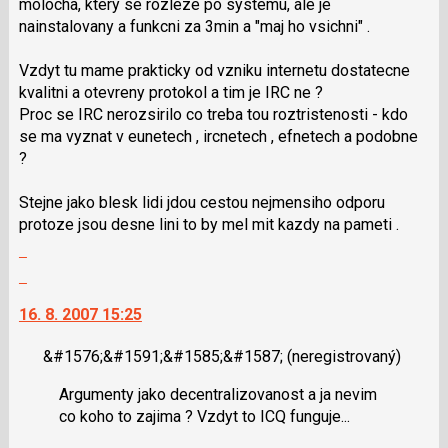
molocha, ktery se rozleze po systemu, ale je
P
nainstalovany a funkcni za 3min a "maj ho vsichni" .
pro
předchozí
Vzdyt tu mame prakticky od vzniku internetu dostatecne
nový
kvalitni a otevreny protokol a tim je IRC ne ?
názor
Proc se IRC nerozsirilo co treba tou roztristenosti - kdo
se ma vyznat v eunetech , ircnetech , efnetech a podobne
?
Stejne jako blesk lidi jdou cestou nejmensiho odporu
protoze jsou desne lini to by mel mit kazdy na pameti .
Zobrazit
celé
Skok
vlákno
na
16. 8. 2007 15:25
další
nový
&#1576;&#1591;&#1585;&#1587;
(neregistrovaný)
názor.
K
Argumenty jako decentralizovanost a ja nevim
navigaci
co koho to zajima ? Vzdyt to ICQ funguje...
lze
použít