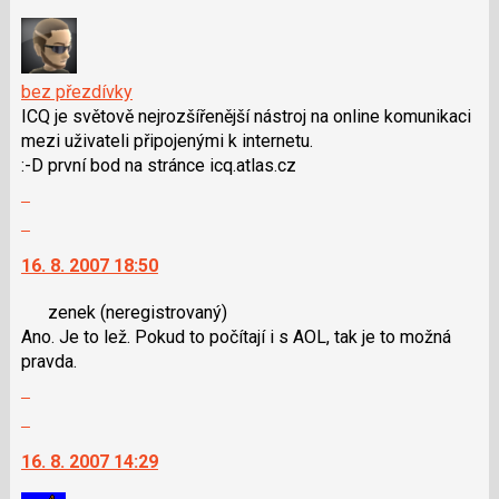
klávesy
nový
N
názor.
pro
K
následující
navigaci
bez přezdívky
a
lze
ICQ je světově nejrozšířenější nástroj na online komunikaci
P
použít
mezi uživateli připojenými k internetu.
pro
i
:-D první bod na stránce icq.atlas.cz
předchozí
klávesy
Zobrazit
nový
N
celé
Skok
názor
pro
vlákno
na
následující
16. 8. 2007 18:50
další
a
nový
P
zenek
(neregistrovaný)
názor.
pro
Ano. Je to lež. Pokud to počítají i s AOL, tak je to možná
K
předchozí
pravda.
navigaci
nový
Zobrazit
lze
názor
celé
použít
Skok
vlákno
i
na
16. 8. 2007 14:29
klávesy
další
N
nový