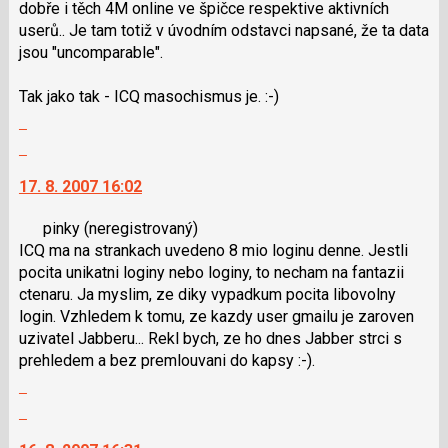
dobře i těch 4M online ve špičce respektive aktivních
předchozí
použít
userů.. Je tam totiž v úvodním odstavci napsané, že ta data
nový
i
jsou "uncomparable".
názor
klávesy
N
Tak jako tak - ICQ masochismus je. :-)
pro
Zobrazit
následující
celé
a
Skok
vlákno
P
na
17. 8. 2007 16:02
pro
další
předchozí
nový
pinky
(neregistrovaný)
nový
názor.
ICQ ma na strankach uvedeno 8 mio loginu denne. Jestli
názor
K
pocita unikatni loginy nebo loginy, to necham na fantazii
navigaci
ctenaru. Ja myslim, ze diky vypadkum pocita libovolny
lze
login. Vzhledem k tomu, ze kazdy user gmailu je zaroven
použít
uzivatel Jabberu... Rekl bych, ze ho dnes Jabber strci s
i
prehledem a bez premlouvani do kapsy :-).
klávesy
Zobrazit
N
celé
pro
Skok
vlákno
následující
na