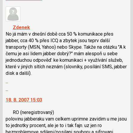
následující
nový
a
názor.
P
K
pro
navigaci
Zdenek
předchozí
lze
No já mám v dnešní době cca 50 % komunikace přes
nový
použít
jabber, cca 40 % přes ICQ a zbytek jsou teprv další
názor
i
transporty (MSN, Yahoo) nebo Skype. Takže na otázku "A k
klávesy
čemu je asi lidem jabber dobrý?" mám alespoň u sebe
N
jednoduchou odpověď: ke komunikaci + využívání služeb,
pro
které v jiných sítích neznám (slovníky, posílání SMS, jabber
následující
disk a další).
a
Zobrazit
P
celé
Skok
pro
vlákno
na
předchozí
18. 8. 2007 15:03
další
nový
nový
názor
RO
(neregistrovaný)
názor.
polovinu jabberaku vam celkem uprimne zavidim u me jsou
K
to jednotky procent, ale je to i tak fajn. uz jen ro
navigaci
bezproblemove sdileni/posilani souboru a sifrovani
lze