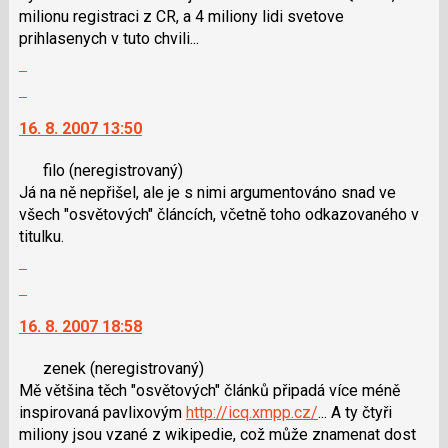
i
milionu registraci z CR, a 4 miliony lidi svetove
klávesy
prihlasenych v tuto chvili...
N
Zobrazit
pro
celé
Skok
následující
vlákno
na
a
16. 8. 2007 13:50
další
P
nový
pro
filo
(neregistrovaný)
názor.
předchozí
Já na ně nepřišel, ale je s nimi argumentováno snad ve
K
nový
všech "osvětových" článcích, včetně toho odkazovaného v
navigaci
názor
titulku.
lze
Zobrazit
použít
celé
i
Skok
vlákno
klávesy
na
16. 8. 2007 18:58
N
další
pro
nový
zenek
(neregistrovaný)
následující
názor.
Mě většina těch "osvětových" článků připadá více méně
a
K
inspirovaná pavlixovým
http://icq.xmpp.cz/
... A ty čtyři
P
navigaci
miliony jsou vzané z wikipedie, což může znamenat dost
pro
lze