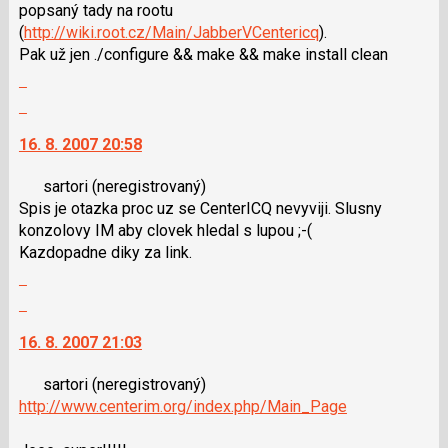
nový
i
popsaný tady na rootu
názor
klávesy
(
http://wiki.root.cz/Main/JabberVCentericq
).
N
Pak už jen ./configure && make && make install clean
pro
Zobrazit
následující
celé
Skok
a
vlákno
na
P
16. 8. 2007 20:58
další
pro
nový
předchozí
sartori
(neregistrovaný)
názor.
nový
Spis je otazka proc uz se CenterICQ nevyviji. Slusny
K
názor
konzolovy IM aby clovek hledal s lupou ;-(
navigaci
Kazdopadne diky za link.
lze
Zobrazit
použít
celé
i
Skok
vlákno
klávesy
na
16. 8. 2007 21:03
N
další
pro
nový
sartori
(neregistrovaný)
následující
názor.
http://www.centerim.org/index.php/Main_Page
a
K
P
navigaci