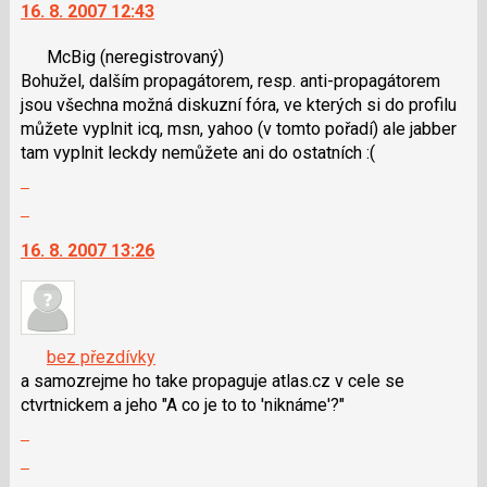
16. 8. 2007 12:43
další
nový
McBig
(neregistrovaný)
názor.
Bohužel, dalším propagátorem, resp. anti-propagátorem
K
jsou všechna možná diskuzní fóra, ve kterých si do profilu
navigaci
můžete vyplnit icq, msn, yahoo (v tomto pořadí) ale jabber
lze
tam vyplnit leckdy nemůžete ani do ostatních :(
použít
Zobrazit
i
celé
klávesy
Skok
vlákno
N
na
16. 8. 2007 13:26
pro
další
následující
nový
a
názor.
P
K
pro
navigaci
bez přezdívky
předchozí
lze
a samozrejme ho take propaguje atlas.cz v cele se
nový
použít
ctvrtnickem a jeho "A co je to to 'niknáme'?"
názor
i
Zobrazit
klávesy
celé
Skok
N
vlákno
na