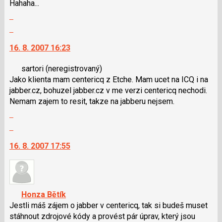
Hahaha...
i
Zobrazit
klávesy
celé
Skok
N
vlákno
na
pro
16. 8. 2007 16:23
další
následující
nový
a
sartori
(neregistrovaný)
názor.
P
Jako klienta mam centericq z Etche. Mam ucet na ICQ i na
K
pro
jabber.cz, bohuzel jabber.cz v me verzi centericq nechodi.
navigaci
předchozí
Nemam zajem to resit, takze na jabberu nejsem.
lze
nový
Zobrazit
použít
názor
celé
i
Skok
vlákno
klávesy
na
16. 8. 2007 17:55
N
další
pro
nový
následující
názor.
a
K
P
navigaci
Honza Bětík
pro
lze
Jestli máš zájem o jabber v centericq, tak si budeš muset
předchozí
použít
stáhnout zdrojové kódy a provést pár úprav, který jsou