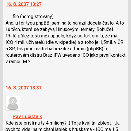
pro
16. 8. 2007 13:27
další
následující
nový
a
filo
(neregistrovaný)
názor.
P
Ano, u fór tyou phpBB jsem na to narazil docela často. A to
K
pro
i u těch, které se zabývají linuxovými tématy. Bohužel.
navigaci
předchozí
Při té příležitosti mě napadlo, když se furt omílá, že má
lze
nový
ICQ 4 mil. uživatelů (dle wikipedie) a z toho je 1,5mil. v ČR
použít
názor
a SR, tak proč má třeba brazilské fórum (phpBB) o
i
routerovém distru BrazilFW uvedeno ICQ jako první kontakt
klávesy
v rámci IM ?
N
Zobrazit
pro
celé
následující
Skok
vlákno
a
na
16. 8. 2007 13:37
P
další
pro
nový
předchozí
názor.
nový
K
názor
navigaci
Pav Lucistnik
lze
Kde jste prisli na ty 4 miliony? :) To je kvalitni zblept... Ja
použít
bych to videl na michani jablek s hruskama - ICQ ma 1,5