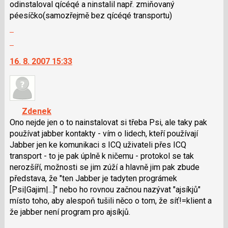
odinstaloval qícéqé a ninstalil např. zmiňovaný
N
péesíčko(samozřejmě bez qícéqé transportu)
pro
Zobrazit
následující
celé
a
Skok
vlákno
P
na
16. 8. 2007 15:33
pro
další
předchozí
nový
nový
názor.
názor
K
navigaci
Zdenek
lze
Ono nejde jen o to nainstalovat si třeba Psi, ale taky pak
použít
používat jabber kontakty - vím o lidech, kteří používají
i
Jabber jen ke komunikaci s ICQ uživateli přes ICQ
klávesy
transport - to je pak úplně k ničemu - protokol se tak
N
nerozšíří, možnosti se jim zúží a hlavně jim pak zbude
pro
představa, že "ten Jabber je tadyten prográmek
následující
[Psi|Gajim|...]" nebo ho rovnou začnou nazývat "ajsíkjů"
a
místo toho, aby alespoň tušili něco o tom, že síť!=klient a
P
že jabber není program pro ajsíkjů.
pro
Zobrazit