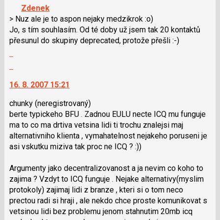
navigaci
Zdenek
lze
> Nuz ale je to aspon nejaky medzikrok :o)
použít
Jo, s tím souhlasím. Od té doby už jsem tak 20 kontaktů
i
přesunul do skupiny deprecated, protože přešli :-)
klávesy
Zobrazit
N
celé
Skok
pro
vlákno
na
následující
16. 8. 2007 15:21
další
a
nový
P
chunky
(neregistrovaný)
názor.
pro
berte typickeho BFU . Zadnou EULU necte ICQ mu funguje
K
předchozí
ma to co ma drtiva vetsina lidi ti trochu znalejsi maj
navigaci
nový
alternativniho klienta , vymahatelnost nejakeho poruseni je
lze
názor
asi vskutku miziva tak proc ne ICQ ? :))
použít
i
Argumenty jako decentralizovanost a ja nevim co koho to
klávesy
zajima ? Vzdyt to ICQ funguje . Nejake alternativy(myslim
N
protokoly) zajimaj lidi z branze , kteri si o tom neco
pro
prectou radi si hraji , ale nekdo chce proste komunikovat s
následující
vetsinou lidi bez problemu jenom stahnutim 20mb icq
a