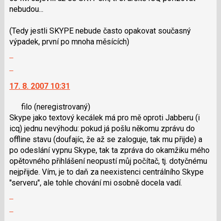
navigaci
názor
nebudou...
lze
použít
(Tedy jestli SKYPE nebude často opakovat současný
i
výpadek, první po mnoha měsících)
klávesy
Zobrazit
N
celé
Skok
pro
vlákno
na
následující
17. 8. 2007 10:31
další
a
nový
P
filo
(neregistrovaný)
názor.
pro
Skype jako textový kecálek má pro mě oproti Jabberu (i
K
předchozí
icq) jednu nevýhodu: pokud já pošlu někomu zprávu do
navigaci
nový
offline stavu (doufajíc, že až se zaloguje, tak mu přijde) a
lze
názor
po odeslání vypnu Skype, tak ta zpráva do okamžiku mého
použít
opětovného přihlášení neopustí můj počítač, tj. dotyčnému
i
nejpřijde. Vím, je to daň za neexistenci centrálního Skype
klávesy
"serveru", ale tohle chování mi osobně docela vadí.
N
Zobrazit
pro
celé
následující
Skok
vlákno
a
na