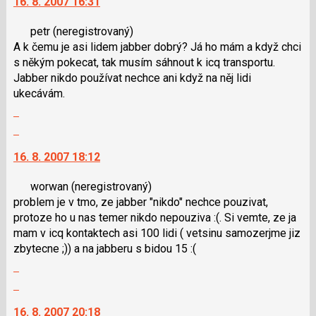
16. 8. 2007 16:31
a
další
P
nový
petr
(neregistrovaný)
pro
názor.
A k čemu je asi lidem jabber dobrý? Já ho mám a když chci
předchozí
K
s někým pokecat, tak musím sáhnout k icq transportu.
nový
navigaci
Jabber nikdo používat nechce ani když na něj lidi
názor
lze
ukecávám.
použít
Zobrazit
i
celé
klávesy
Skok
vlákno
N
na
16. 8. 2007 18:12
pro
další
následující
nový
worwan
(neregistrovaný)
a
názor.
problem je v tmo, ze jabber "nikdo" nechce pouzivat,
P
K
protoze ho u nas temer nikdo nepouziva :(. Si vemte, ze ja
pro
navigaci
mam v icq kontaktech asi 100 lidi ( vetsinu samozerjme jiz
předchozí
lze
zbytecne ;)) a na jabberu s bidou 15 :(
nový
použít
Zobrazit
názor
i
celé
klávesy
Skok
vlákno
N
na
16. 8. 2007 20:18
pro
další