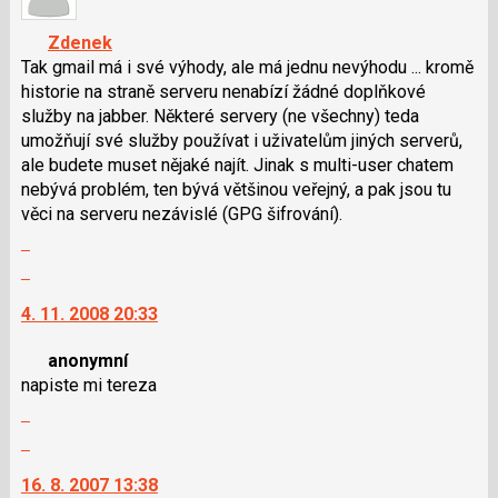
K
nový
navigaci
Zdenek
názor
lze
Tak gmail má i své výhody, ale má jednu nevýhodu ... kromě
použít
historie na straně serveru nenabízí žádné doplňkové
i
služby na jabber. Některé servery (ne všechny) teda
klávesy
umožňují své služby používat i uživatelům jiných serverů,
N
ale budete muset nějaké najít. Jinak s multi-user chatem
pro
nebývá problém, ten bývá většinou veřejný, a pak jsou tu
následující
věci na serveru nezávislé (GPG šifrování).
a
Zobrazit
P
celé
Skok
pro
vlákno
na
předchozí
4. 11. 2008 20:33
další
nový
nový
názor
anonymní
názor.
napiste mi tereza
K
Zobrazit
navigaci
celé
lze
Skok
vlákno
použít
na
16. 8. 2007 13:38
i
další