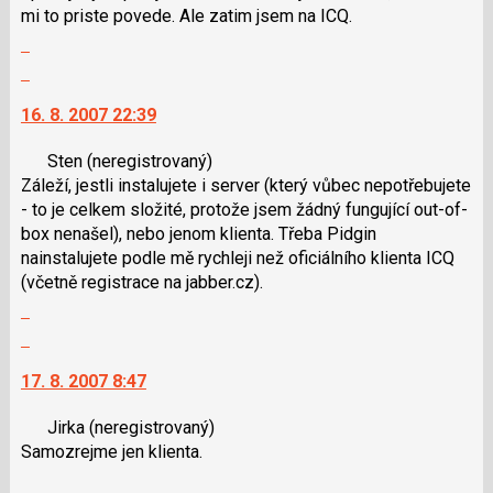
P
mi to priste povede. Ale zatim jsem na ICQ.
i
pro
Zobrazit
klávesy
předchozí
celé
Skok
N
nový
vlákno
na
pro
názor
16. 8. 2007 22:39
další
následující
nový
a
Sten
(neregistrovaný)
názor.
P
Záleží, jestli instalujete i server (který vůbec nepotřebujete
K
pro
- to je celkem složité, protože jsem žádný fungující out-of-
navigaci
předchozí
box nenašel), nebo jenom klienta. Třeba Pidgin
lze
nový
nainstalujete podle mě rychleji než oficiálního klienta ICQ
použít
názor
(včetně registrace na jabber.cz).
i
Zobrazit
klávesy
celé
N
Skok
vlákno
pro
na
17. 8. 2007 8:47
následující
další
a
nový
Jirka
(neregistrovaný)
P
názor.
Samozrejme jen klienta.
pro
K
předchozí
navigaci