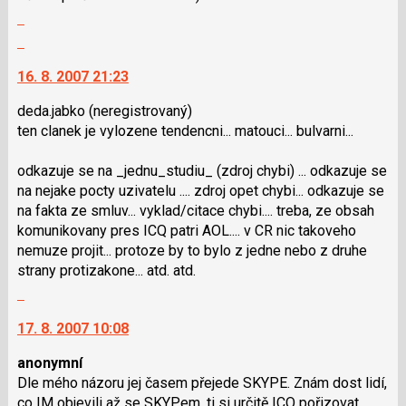
Zobrazit
celé
Skok
vlákno
na
16. 8. 2007 21:23
další
nový
deda.jabko
(neregistrovaný)
názor.
ten clanek je vylozene tendencni... matouci... bulvarni...
K
navigaci
odkazuje se na _jednu_studiu_ (zdroj chybi) ... odkazuje se
lze
na nejake pocty uzivatelu .... zdroj opet chybi... odkazuje se
použít
na fakta ze smluv... vyklad/citace chybi.... treba, ze obsah
i
komunikovany pres ICQ patri AOL.... v CR nic takoveho
klávesy
nemuze projit... protoze by to bylo z jedne nebo z druhe
N
strany protizakone... atd. atd.
pro
Skok
následující
na
a
17. 8. 2007 10:08
další
P
nový
pro
anonymní
názor.
předchozí
Dle mého názoru jej časem přejede SKYPE. Znám dost lidí,
K
nový
co IM objevili až se SKYPem, ti si určitě ICQ pořizovat