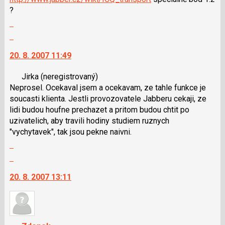
navigaci
?
lze
Zobrazit
použít
celé
i
Skok
vlákno
klávesy
na
20. 8. 2007 11:49
N
další
pro
nový
Jirka
(neregistrovaný)
následující
názor.
Neprosel. Ocekaval jsem a ocekavam, ze tahle funkce je
a
K
soucasti klienta. Jestli provozovatele Jabberu cekaji, ze
P
navigaci
lidi budou houfne prechazet a pritom budou chtit po
pro
lze
uzivatelich, aby travili hodiny studiem ruznych
předchozí
použít
"vychytavek", tak jsou pekne naivni.
nový
i
Zobrazit
názor
klávesy
celé
N
Skok
vlákno
pro
na
20. 8. 2007 13:11
následující
další
a
nový
P
názor.
pro
K
předchozí
navigaci