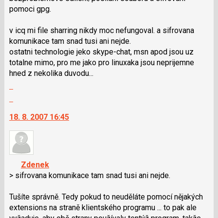
pomoci gpg.
použít
i
v icq mi file sharring nikdy moc nefungoval. a sifrovana
klávesy
komunikace tam snad tusi ani nejde.
N
ostatni technologie jeko skype-chat, msn apod jsou uz
pro
totalne mimo, pro me jako pro linuxaka jsou neprijemne
následující
hned z nekolika duvodu...
a
Zobrazit
P
celé
pro
Skok
vlákno
předchozí
na
18. 8. 2007 16:45
nový
další
názor
nový
názor.
K
navigaci
Zdenek
lze
> sifrovana komunikace tam snad tusi ani nejde.
použít
i
Tušíte správně. Tedy pokud to neuděláte pomocí nějakých
klávesy
extensions na straně klientského programu ... to pak ale
N