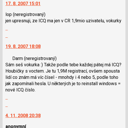
17. 8. 2007 15:01
P
další
pro
nový
lop
(neregistrovaný)
předchozí
názor.
jen upresnuji, ze ICQ ma jen v CR 1,9mio uzivatelu, vokurky
nový
K
Zobrazit
názor
navigaci
celé
Skok
lze
vlákno
na
použít
19. 8. 2007 18:08
další
i
nový
klávesy
Darm
(neregistrovaný)
názor.
N
Sám seš vokurka :) Takže podle tebe každej pátej má ICQ?
K
pro
Houbičky s voctem. Je tu 1,9M registrací, ovšem spousta
navigaci
následující
lidí co znám má víc čísel - mnohdy i 4 nebo 5, podle toho
lze
a
jak zapomínali hesla. U některých je to reinstall windows =
použít
P
nové ICQ číslo.
i
pro
Zobrazit
klávesy
předchozí
celé
N
Skok
nový
vlákno
pro
na
názor
4. 11. 2008 20:38
následující
další
a
nový
anonymní