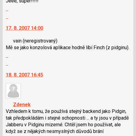
Jeee, super!!!!!
pro
lze
Zobrazit
předchozí
použít
celé
nový
i
Skok
vlákno
názor
klávesy
na
17. 8. 2007 14:00
N
další
pro
nový
vain
(neregistrovaný)
následující
názor.
Mě se jako konzolová aplikace hodně líbí Finch (z pidginu).
a
K
Zobrazit
P
navigaci
celé
pro
lze
Skok
vlákno
předchozí
použít
na
18. 8. 2007 16:45
nový
i
další
názor
klávesy
nový
N
názor.
pro
K
následující
navigaci
Zdenek
a
lze
Vzhledem k tomu, že používá stejný backend jako Pidgin,
P
použít
tak předpokládám i stejné schopnosti ... a ty jsou v případě
pro
i
Jabberu v Pidginu mizerné. Chtěl jsem ho používat, ale
předchozí
klávesy
když se z nějakých nesmyslných důvodů brání
nový
N