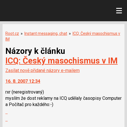
Root.cz
»
Instant messaging, chat
»
ICQ: Český masochismus v
IM
Názory k článku
ICQ: Český masochismus v IM
Zasílat nově přidané názory e-mailem
16. 8. 2007 12:34
rxr
(neregistrovaný)
myslím že dost reklamy na ICQ udělaly časopisy Computer
a Počítač pro každého:-)
Zobrazit
celé
Skok
vlákno
na