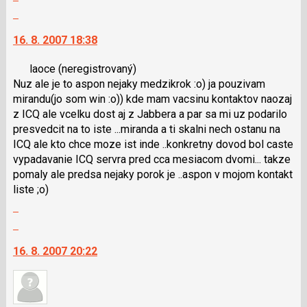
předchozí
celé
Skok
nový
vlákno
na
názor
16. 8. 2007 18:38
další
nový
laoce
(neregistrovaný)
názor.
Nuz ale je to aspon nejaky medzikrok :o) ja pouzivam
K
mirandu(jo som win :o)) kde mam vacsinu kontaktov naozaj
navigaci
z ICQ ale vcelku dost aj z Jabbera a par sa mi uz podarilo
lze
presvedcit na to iste ...miranda a ti skalni nech ostanu na
použít
ICQ ale kto chce moze ist inde ..konkretny dovod bol caste
i
vypadavanie ICQ servra pred cca mesiacom dvomi... takze
klávesy
pomaly ale predsa nejaky porok je ..aspon v mojom kontakt
N
liste ;o)
pro
Zobrazit
následující
celé
a
Skok
vlákno
P
na
16. 8. 2007 20:22
pro
další
předchozí
nový
nový
názor.
názor
K