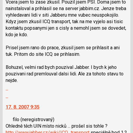
Vcera jsem to zase zkusil. Pouzil jsem PSI. Doma jsem to
nový
lze
nainstaloval a prihlasil se na server jabbim.cz. Jenze treba
názor
použít
vyhledavani lidi v siti Jabberu mne vubec neuspokojilo.
i
Kdyz jsem zkusil ICQ transport, tak na me vyjelo asi tisic
klávesy
kontaktu popsanymi jen s cisly a nemohl jsem se dovedet,
N
kdo je kdo.
pro
následující
Prisel jsem rano do prace, zkusil jsem se prihlasit a ani
a
tuk. Pritom do site ICQ se prihlasim.
P
pro
Bohuzel, velmi rad bych pouzival Jabber. I bych k jeho
předchozí
pouzivani rad premlouval dalsi lidi. Ale za tohoto stavu to
nový
nejde.
názor
Zobrazit
celé
Skok
vlákno
na
17. 8. 2007 9:35
další
nový
filo
(neregistrovaný)
názor.
Ohledně těch UIN místo nicků ... prošel sis tohle ?
K
http://www.jabber.cz/wiki/ICQ_transport
speciálně bod 1.2