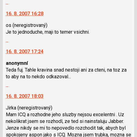
pro
Skok
vlákno
předchozí
na
16. 8. 2007 16:28
nový
další
názor
nový
os
(neregistrovaný)
názor.
Je to jednoduche, maji to temer vsichni.
K
Skok
navigaci
na
lze
16. 8. 2007 17:24
další
použít
nový
i
anonymní
názor.
klávesy
Teda fuj. Tahle kravina snad nestoji ani za cteni, na toz za
K
N
to aby na to nekdo odkazoval...
navigaci
pro
Skok
lze
následující
na
použít
a
16. 8. 2007 18:03
další
i
P
nový
klávesy
Jirka
(neregistrovaný)
pro
názor.
N
Mam ICQ a rozhodne jeho sluzby nejsou excelentni . Uz
předchozí
K
pro
nekolikrat jsem se rozhodl, ze ted si nainstaluju Jabber.
nový
navigaci
následující
Jenze nikdy se mi to nepovedlo rozchodit tak, abych byl
názor
lze
a
spokojeny aspon jako s ICQ. Mozna jsem trubka, mozna se
použít