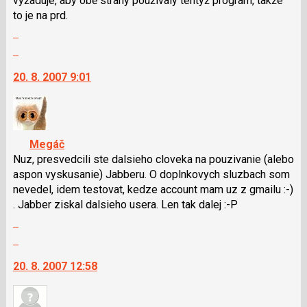
vyžaduje, aby obě strany používaly tentýž program, takže
pro
to je na prd.
následující
Zobrazit
a
celé
Skok
P
vlákno
na
pro
20. 8. 2007 9:01
další
předchozí
nový
nový
názor.
názor
K
navigaci
Megáč
lze
Nuz, presvedcili ste dalsieho cloveka na pouzivanie (alebo
použít
aspon vyskusanie) Jabberu. O doplnkovych sluzbach som
i
nevedel, idem testovat, kedze account mam uz z gmailu :-)
klávesy
. Jabber ziskal dalsieho usera. Len tak dalej :-P
N
Zobrazit
pro
celé
Skok
následující
vlákno
na
a
20. 8. 2007 12:58
další
P
nový
pro
názor.
předchozí