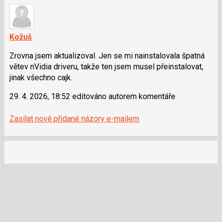
a
nový
P
názor.
pro
K
předchozí
navigaci
Kožuš
nový
lze
Zrovna jsem aktualizoval. Jen se mi nainstalovala špatná
názor
použít
větev nVidia driveru, takže ten jsem musel přeinstalovat,
i
jinak všechno cajk.
klávesy
N
29. 4. 2026, 18:52 editováno autorem komentáře
pro
následující
Zasílat nově přidané názory e-mailem
a
P
pro
předchozí
nový
názor