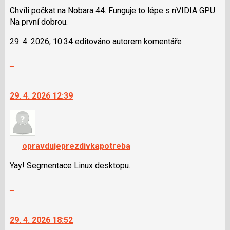
názor
použít
Chvíli počkat na Nobara 44. Funguje to lépe s nVIDIA GPU.
i
Na první dobrou.
klávesy
29. 4. 2026, 10:34 editováno autorem komentáře
N
pro
Zobrazit
následující
celé
Skok
a
vlákno
na
P
29. 4. 2026 12:39
další
pro
nový
předchozí
názor.
nový
K
názor
navigaci
opravdujeprezdivkapotreba
lze
použít
Yay! Segmentace Linux desktopu.
i
Zobrazit
klávesy
celé
N
Skok
vlákno
pro
na
29. 4. 2026 18:52
následující
další