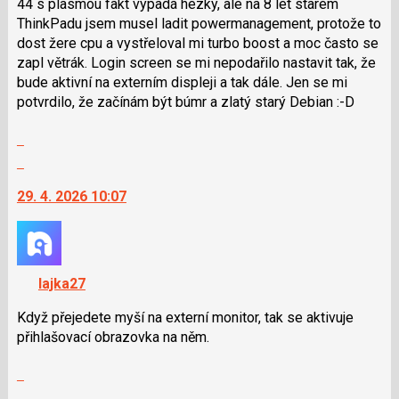
44 s plasmou fakt vypadá hezky, ale na 8 let starém
ThinkPadu jsem musel ladit powermanagement, protože to
dost žere cpu a vystřeloval mi turbo boost a moc často se
zapl větrák. Login screen se mi nepodařilo nastavit tak, že
bude aktivní na externím displeji a tak dále. Jen se mi
potvrdilo, že začínám být búmr a zlatý starý Debian :-D
Zobrazit
celé
Skok
vlákno
na
29. 4. 2026 10:07
další
nový
názor.
K
navigaci
lajka27
lze
použít
Když přejedete myší na externí monitor, tak se aktivuje
i
přihlašovací obrazovka na něm.
klávesy
Zobrazit
N
celé
pro
Skok