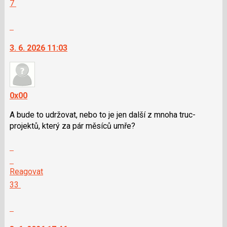
Hodnotit:
7
nový
nový
Výborně!
názor
názor.
Nahlásit
K
moderátorům
navigaci
jako
3. 6. 2026 11:03
lze
SPAM
použít
i
klávesy
0x00
N
pro
A bude to udržovat, nebo to je jen další z mnoha truc-
následující
projektů, který za pár měsíců umře?
a
P
Zobrazit
pro
celé
Skok
předchozí
vlákno
na
Reagovat
nový
další
Hodnotit:
33
názor
nový
Výborně!
názor.
Nahlásit
K
moderátorům
navigaci