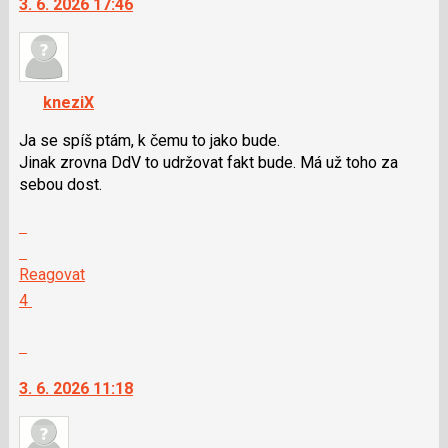
jako
3. 6. 2026 17:46
lze
SPAM
použít
i
klávesy
kneziX
N
pro
Ja se spíš ptám, k čemu to jako bude.
následující
Jinak zrovna DdV to udržovat fakt bude. Má už toho za
a
sebou dost.
P
pro
Zobrazit
předchozí
celé
Skok
nový
vlákno
na
Reagovat
názor
další
Hodnotit:
4
nový
Výborně!
názor.
Nahlásit
K
moderátorům
navigaci
jako
3. 6. 2026 11:18
lze
SPAM
použít
i