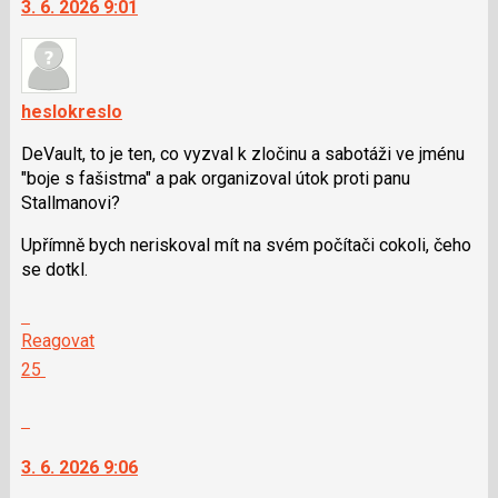
3. 6. 2026 9:01
heslokreslo
DeVault, to je ten, co vyzval k zločinu a sabotáži ve jménu
"boje s fašistma" a pak organizoval útok proti panu
Stallmanovi?
Upřímně bych neriskoval mít na svém počítači cokoli, čeho
se dotkl.
Skok
na
Reagovat
další
Hodnotit:
25
nový
Výborně!
názor.
Nahlásit
K
moderátorům
navigaci
jako
3. 6. 2026 9:06
lze
SPAM