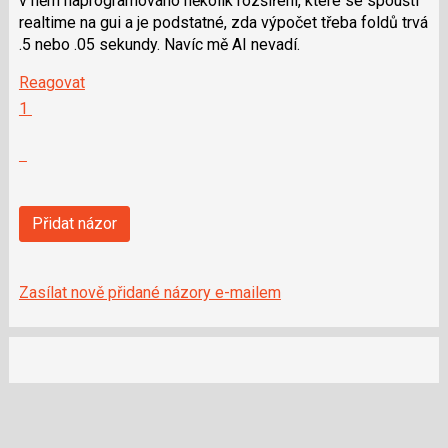
v něm naprogramováno několik rozšíření, které se spouští
a
realtime na gui a je podstatné, zda výpočet třeba foldů trvá
P
.5 nebo .05 sekundy. Navíc mě AI nevadí.
pro
předchozí
Reagovat
nový
Hodnotit:
1
názor
Výborně!
Nahlásit
moderátorům
jako
SPAM
Přidat názor
Zasílat nově přidané názory e-mailem