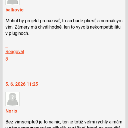
klávesy
balkovic
N
pro
Mohol by projekt prenazvať, to sa bude pliesť s normálnym
následující
vim. Zámery má chválihodné, len to vyvolá nekompatibilitu
a
v pluginoch.
P
pro
Skok
předchozí
na
Reagovat
nový
další
Hodnotit:
8
názor
nový
Výborně!
názor.
Nahlásit
K
moderátorům
navigaci
jako
5. 6. 2026 11:25
lze
SPAM
použít
i
klávesy
Noris
N
pro
Bez vimscriptu9 je to na nic, ten je totiž velmi rychlý a mám
následující