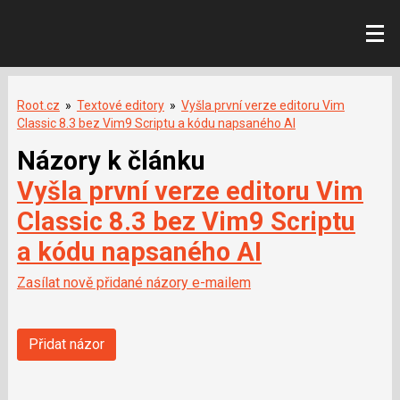
Root.cz
»
Textové editory
»
Vyšla první verze editoru Vim
Classic 8.3 bez Vim9 Scriptu a kódu napsaného AI
Názory k článku
Vyšla první verze editoru Vim
Classic 8.3 bez Vim9 Scriptu
a kódu napsaného AI
Zasílat nově přidané názory e-mailem
Přidat názor