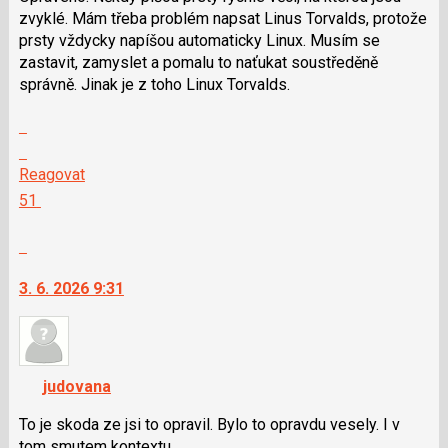
následující
zvyklé. Mám třeba problém napsat Linus Torvalds, protože
a
prsty vždycky napíšou automaticky Linux. Musím se
P
zastavit, zamyslet a pomalu to naťukat soustředěně
pro
správně. Jinak je z toho Linux Torvalds.
předchozí
nový
Zobrazit
názor
celé
Skok
vlákno
na
Reagovat
další
Hodnotit:
51
nový
Výborně!
názor.
Nahlásit
K
moderátorům
navigaci
jako
3. 6. 2026 9:31
lze
SPAM
použít
i
klávesy
judovana
N
pro
To je skoda ze jsi to opravil. Bylo to opravdu vesely. I v
následující
tom smutem kontextu